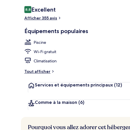
Avis
Excellent
8,8
8,8 sur 10
voyageurs
Afficher 355 avis
Sauna
Équipements populaires
Piscine
Wi-Fi gratuit
Climatisation
Tout afficher
Services et équipements principaux
(12)
Comme à la maison
(6)
Pourquoi vous allez adorer cet héberg