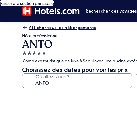
Passer à la section principale
Rechercher des voyage
Afficher tous les hébergements
Hôte professionnel
ANTO
Hébergement
5.0 étoiles
Complexe touristique de luxe à Séoul avec une piscine extér
Choisissez des dates pour voir les prix
Où allez-vous ?
Galerie
photos
de
l’hébergement
ANTO