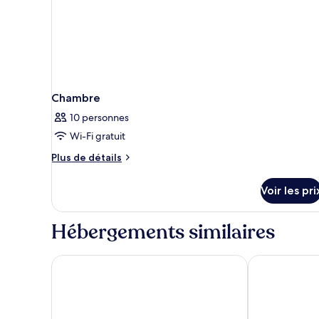
paid
on-
site)
Chambre
10 personnes
Wi-Fi gratuit
Plus
Plus de détails
de
détails
Voir les pri
sur
le
type
Hébergements similaires
de
chambre
Chambre
The Shilla Seoul
Walkerhill Do