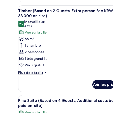
2
type
Guests,
de
Afficher
Une chambre d’hôtel moderne ave
4
Timber (Based on 2 Guests, Extra person fee KRW
Extra
chambre
toutes
33,000 on site)
Timber
person
les
Junior
Merveilleux
fee
9,0
photos
(Based
9,0 sur 10
(4 avis)
4 avis
KRW
on
pour
Vue sur la ville
2
33,000
ce
Guests,
66 m²
on
type
Extra
1 chambre
site)
person
de
2 personnes
fee
chambre :
KRW
1 très grand lit
Timber
33,000
Wi-Fi gratuit
(Based
on
site)
on
Plus
Plus de détails
2
de
détails
Guests,
Voir les pri
sur
Extra
le
person
type
Afficher
Un salon moderne avec un télév
5
de
fee
Pine Suite (Based on 4 Guests, Additional costs b
toutes
chambre
paid on-site)
KRW
Timber
les
33,000
Vue sur la ville