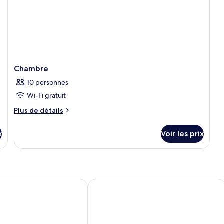
site)
Chambre
10 personnes
Wi-Fi gratuit
Plus
Plus de détails
de
détails
x
Voir les prix
sur
le
type
de
chambre
Chambre
uglas House
Grand Hyatt Seoul