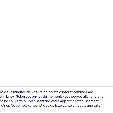
Literie de q
ns de 15 minutes de voiture de points d'intérêt comme Parc
on Hanok. Selon vos envies du moment, vous pouvez aller chercher
scine couverte ou bien satisfaire votre appétit à l'établissement
Literie de q
 dîner. Ce complexe touristique de luxe abrite en outre une salle