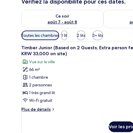
Vérifiez la disponibilité pour ces dates.
Vérifier la disponibilité pour ce soir août 7 - août 8
Vérifier la di
Ce soir
août 7 - août 8
a
Filtres
Toutes les chambres
1 lit
2 lits
3+ lits
disponibles
Afficher
Une chambre d’hôtel moderne a
pour
4
Timber Junior (Based on 2 Guests, Extra person f
toutes
les
KRW 33,000 on site)
les
chambres
Vue sur la ville
photos
66 m²
pour
1 chambre
ce
type
2 personnes
de
1 très grand lit
chambre :
Wi-Fi gratuit
Timber
Plus
Plus de détails
Junior
de
(Based
détails
sur
on
Voir les pri
le