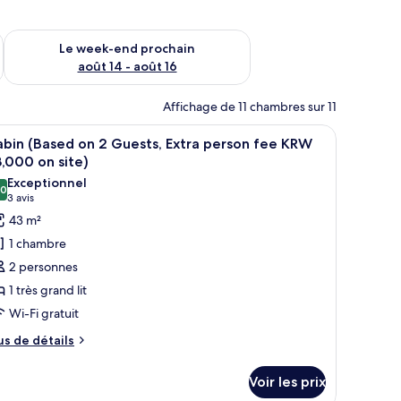
-end août 7 - août 9
Vérifier la disponibilité pour le week-end prochain août 14 - a
Le week-end prochain
août 14 - août 16
Affichage de 11 chambres sur 11
t avec une lampe.
 grand lit, d’un bureau avec des chaises, d’un téléviseur fixé au mur et d’
fficher
Une chambre d’hôtel moderne dotée d’un grand
3
bin (Based on 2 Guests, Extra person fee KRW
outes
,000 on site)
s
Exceptionnel
,0
hotos
10,0 sur 10
(3 avis)
3 avis
our
43 m²
e
1 chambre
ype
2 personnes
e
1 très grand lit
hambre :
Wi-Fi gratuit
abin
Based
us
us de détails
e
n
tails
Voir les prix
r