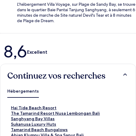
L'hébergement Villa Voyage, sur Plage de Sandy Bay, se trouve
dans le quartier Baie Pantai Tanjung Sanghyang, à seulement 6
minutes de marche de Site naturel Devil's Tear et à 8 minutes
de Plage de Dream.
Avis
8,6
Excellent
Continuez vos recherches
Hébergements
L
Hai Tide Beach Resort
i
L
The Tamarind Resort Nusa Lembongan Bali
e
i
L
Sanghyang Bay Villas
n
e
i
L
Sukanusa Luxury Huts
o
n
e
i
L
Tamarind Beach Bungalows
u
o
n
e
i
L
Abian Klumpu Villa & Spa Sanur Bali