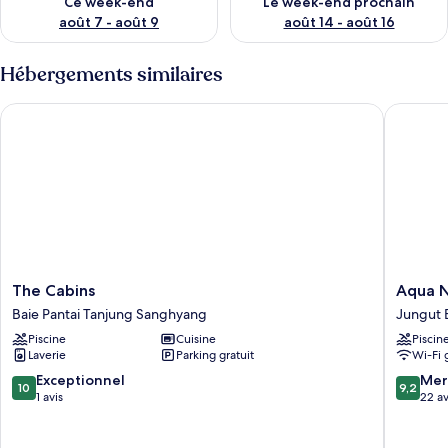
Ce week-end
Le week-end prochain
août 7 - août 9
août 14 - août 16
Hébergements similaires
The Cabins
Aqua Nus
The
Aqua
The Cabins
Aqua N
Cabins
Nusa
Baie Pantai Tanjung Sanghyang
Jungut 
Baie
-
Piscine
Cuisine
Piscin
Pantai
Boutiqu
Laverie
Parking gratuit
Wi-Fi 
Tanjung
Lembon
Sanghyang
Villas
10.0
9.2
Exceptionnel
Mer
10
9,2
Jungut
sur
sur
1 avis
22 av
Batu
10,
10,
Exceptionnel,
Merveill