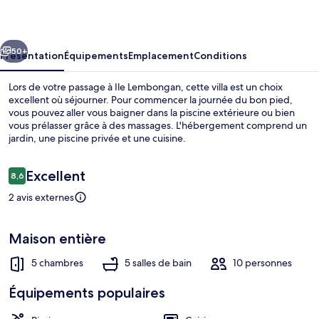
cédent
Suivant
50+
Présentation
Équipements
Emplacement
Conditions
Lors de votre passage à Ile Lembongan, cette villa est un choix
excellent où séjourner. Pour commencer la journée du bon pied,
vous pouvez aller vous baigner dans la piscine extérieure ou bien
vous prélasser grâce à des massages. L'hébergement comprend un
jardin, une piscine privée et une cuisine.
Avis
Excellent
8,6
8,6 sur 10
voyageurs
2 avis externes
Piscine extérieure, parasols de plage, 
Maison entière
5 chambres
5 salles de bain
10 personnes
Équipements populaires