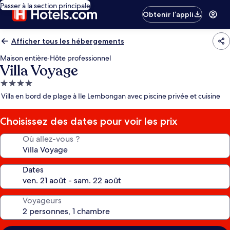
Passer à la section principale
Obtenir l’appli
Afficher tous les hébergements
Maison entière
·
Hôte professionnel
Villa Voyage
Hébergement
4.0 étoiles
Villa en bord de plage à Ile Lembongan avec piscine privée et cuisine
Choisissez des dates pour voir les prix
Où allez-vous ?
Dates
Voyageurs