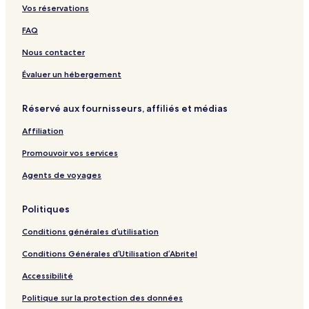
B
H
d
t
C
a
b
Vos réservations
e
o
R
m
l
n
o
a
t
e
e
u
a
n
FAQ
c
e
s
n
b
g
h
l
o
t
a
Nous contacter
C
&
r
n
l
S
t
B
Évaluer un hébergement
u
P
a
b
A
l
Réservé aux fournisseurs, affiliés et médias
i
Affiliation
Promouvoir vos services
Agents de voyages
Politiques
Conditions générales d’utilisation
Conditions Générales d’Utilisation d’Abritel
Accessibilité
Politique sur la protection des données