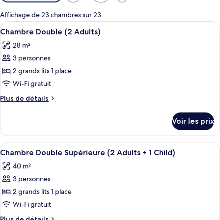
disponibles
pour
Affichage de 23 chambres sur 23
les
Afficher
Une chambre d’hôtel avec deux lits, u
5
Chambre Double (2 Adults)
chambres
toutes
28 m²
les
3 personnes
photos
pour
2 grands lits 1 place
ce
Wi-Fi gratuit
type
Plus
Plus de détails
de
de
chambre :
détails
Voir les prix
sur
Chambre
le
Double
type
Afficher
Une chambre d’hôtel avec un lit, deux 
(2
3
de
Chambre Double Supérieure (2 Adults + 1 Child)
toutes
chambre
Adults)
40 m²
Chambre
les
Double
3 personnes
photos
(2
pour
2 grands lits 1 place
Adults)
ce
Wi-Fi gratuit
type
Plus
Plus de détails