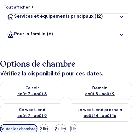
Tout afficher
Services et équipements principaux
(12)
Pour la famille
(6)
Options de chambre
Vérifiez la disponibilité pour ces dates.
Vérifier la disponibilité pour ce soir août 7 - août 8
Vérifier la disponibilité pour 
Ce soir
Demain
août 7 - août 8
août 8 - août 9
Vérifier la disponibilité pour ce week-end août 7 - août 9
Vérifier la disponibilité pour 
Ce week-end
Le week-end prochain
août 7 - août 9
août 14 - août 16
Filtres
Toutes les chambres
2 lits
3+ lits
1 lit