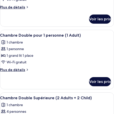
chambre :
Children)
Plus
Plus de détails
Chambre
de
Double
détails
Voir les prix
Supérieure,
sur
le
vue
type
Afficher
Une chambre d’hôtel avec deux lits, u
mer
4
de
Chambre Double pour 1 personne (1 Adult)
toutes
(3
chambre
1 chambre
Chambre
les
Adults
Double
1 personne
photos
+
Supérieure,
pour
1
1 grand lit 1 place
vue
ce
Child)
mer
Wi-Fi gratuit
(3
type
Plus
Plus de détails
Adults
de
de
+
chambre :
détails
1
Voir les prix
sur
Chambre
Child)
le
Double
type
Afficher
Une chambre d’hôtel avec un lit, deux 
pour
3
de
Chambre Double Supérieure (2 Adults + 2 Child)
toutes
chambre
1
1 chambre
Chambre
les
personne
Double
4 personnes
photos