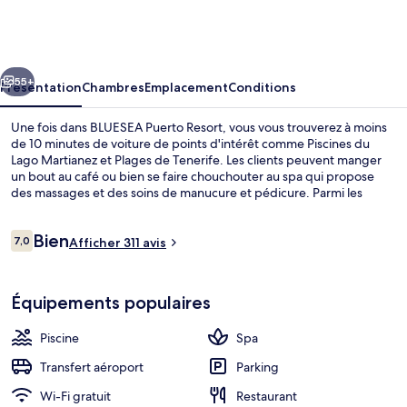
Puerto
Resort
cédent
Suivant
55+
Présentation
Chambres
Emplacement
Conditions
Une fois dans BLUESEA Puerto Resort, vous vous trouverez à moins
de 10 minutes de voiture de points d'intérêt comme Piscines du
Lago Martianez et Plages de Tenerife. Les clients peuvent manger
un bout au café ou bien se faire chouchouter au spa qui propose
des massages et des soins de manucure et pédicure. Parmi les
autres petits avantages de cet hébergement figurent 2 piscines
extérieures, une piscine couverte et un bar / salon.
Avis
Bien
7,0
Afficher 311 avis
7,0 sur 10
voyageurs
Vue depuis l’hébergement
Équipements populaires
Piscine
Spa
Transfert aéroport
Parking
Wi-Fi gratuit
Restaurant