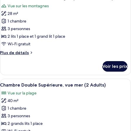
toutes
Adults)
chambre
Vue sur les montagnes
Chambre
les
Double,
28 m²
photos
vue
pour
1 chambre
montagne
ce
(2
3 personnes
Adults)
type
2 lits 1 place et 1 grand lit 1 place
de
Wi-Fi gratuit
chambre :
Plus
Plus de détails
Chambre
de
Double,
détails
Voir les prix
vue
sur
le
montagne
type
Afficher
Une chambre d’hôtel avec un lit, deux 
(2
3
de
Chambre Double Supérieure, vue mer (2 Adults)
toutes
Adults
chambre
Vue sur la plage
Chambre
les
+
Double,
40 m²
photos
1
vue
pour
Child)
1 chambre
montagne
ce
(2
3 personnes
Adults
type
2 grands lits 1 place
+
de