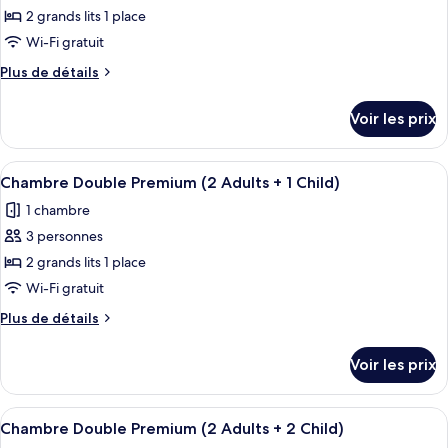
(1
pour
pour
2 grands lits 1 place
Adult)
1
ce
personne
Wi-Fi gratuit
(1
type
Plus
Plus de détails
Adult)
de
de
chambre :
détails
Voir les prix
sur
Chambre
le
Double
type
Afficher
Une chambre d’hôtel avec deux lits, un
Supérieure
12
de
Chambre Double Premium (2 Adults + 1 Child)
toutes
chambre
(2
1 chambre
Chambre
les
Adults
Double
3 personnes
photos
+
Supérieure
pour
2 grands lits 1 place
2
(2
ce
Adults
Wi-Fi gratuit
Child)
+
type
Plus
Plus de détails
2
de
de
Child)
chambre :
détails
Voir les prix
sur
Chambre
le
Double
type
Afficher
Une chambre d’hôtel avec deux lits, un
Premium
12
de
Chambre Double Premium (2 Adults + 2 Child)
toutes
chambre
(2