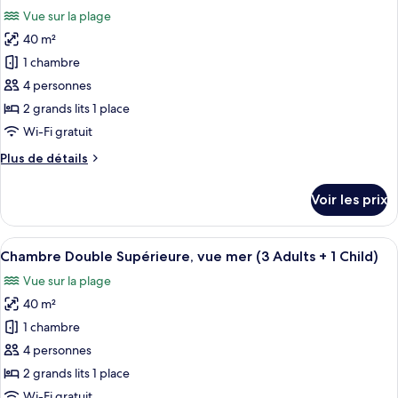
toutes
(2
chambre
Vue sur la plage
Chambre
les
Adults
Double
40 m²
photos
+
Supérieure,
pour
1
1 chambre
vue
ce
Child)
mer
4 personnes
(2
type
2 grands lits 1 place
Adults
de
Wi-Fi gratuit
+
chambre :
1
Plus
Plus de détails
Chambre
Child)
de
Supérieure,
détails
Voir les prix
vue
sur
le
mer
type
Afficher
Une chambre d’hôtel avec un lit, deux 
(2
3
de
Chambre Double Supérieure, vue mer (3 Adults + 1 Child)
toutes
Adults
chambre
Vue sur la plage
Chambre
les
+
Supérieure,
40 m²
photos
2
vue
pour
Children)
1 chambre
mer
ce
(2
4 personnes
Adults
type
2 grands lits 1 place
+
de
Wi-Fi gratuit
2