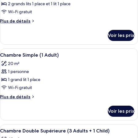
ce
Adults)
2 grands lits 1 place et 1 lit 1 place
type
Wi-Fi gratuit
de
Plus
Plus de détails
chambre :
de
Chambre
détails
Voir les prix
sur
Double
le
(2
type
Afficher
Un balcon avec une table et des chaises
Adults
5
de
Chambre Simple (1 Adult)
toutes
+
chambre
20 m²
Chambre
les
1
Double
1 personne
photos
Child)
(2
pour
1 grand lit 1 place
Adults
ce
+
Wi-Fi gratuit
1
type
Plus
Plus de détails
Child)
de
de
chambre :
détails
Voir les prix
sur
Chambre
le
Simple
type
Afficher
Une chambre d’hôtel avec un lit, deux 
(1
3
de
Chambre Double Supérieure (3 Adults + 1 Child)
toutes
chambre
Adult)