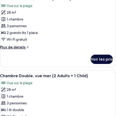
toutes
chambre
Vue sur la plage
Double
les
Room
28 m²
photos
pour
1 chambre
ce
3 personnes
type
2 grands lits 1 place
de
Wi-Fi gratuit
chambre :
Plus
Plus de détails
Chambre
de
Double,
détails
Voir les prix
vue
sur
le
mer
type
Afficher
Une chambre d’hôtel avec deux lits, u
(2
5
de
Chambre Double, vue mer (2 Adults + 1 Child)
toutes
Adults)
chambre
Vue sur la plage
Chambre
les
Double,
28 m²
photos
vue
pour
1 chambre
mer
ce
(2
3 personnes
Adults)
type
1 lit double
de