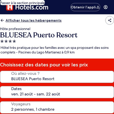
Passer à la section principale
Obtenir l’appli
Afficher tous les hébergements
Hôte professionnel
BLUESEA Puerto Resort
Hébergement
4.0 étoiles
Hôtel très pratique pour les familles avec un spa proposant des soins
complets - Piscines du Lago Martianez à 0,9 km
Choisissez des dates pour voir les prix
Où allez-vous ?
Dates
Voyageurs