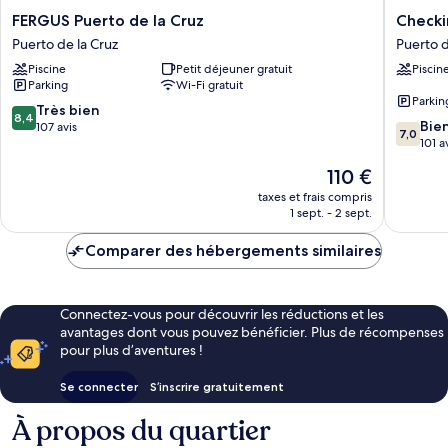
FERGUS
Checkin
FERGUS Puerto de la Cruz
Checki
Puerto
Concord
Puerto de la Cruz
Puerto d
de
Playa
Piscine
Petit déjeuner gratuit
Piscin
la
Puerto
Parking
Wi-Fi gratuit
Cruz
de
Parkin
Puerto
la
8.4
Très bien
8,4
7.0
de
Cruz
Bie
sur
107 avis
7,0
sur
la
101 a
10,
10,
Cruz
Très
Le
110 €
Bien,
bien,
nouveau
101 avis
taxes et frais compris
107 avis
prix
1 sept. - 2 sept.
est
de
Comparer des hébergements similaires
110 €
Connectez-vous pour découvrir les réductions et les
avantages dont vous pouvez bénéficier. Plus de récompenses
pour plus d’aventures !
Se connecter
S’inscrire gratuitement
À propos du quartier