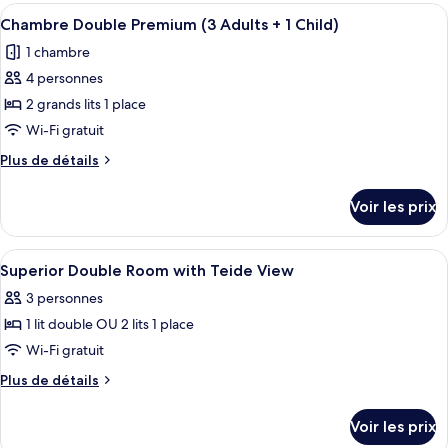
type
Afficher
Une chambre d’hôtel avec deux lits, un
Room
12
de
Chambre Double Premium (3 Adults + 1 Child)
toutes
chambre
(2
1 chambre
Premium
les
or
Double
4 personnes
photos
3
Room
pour
2 grands lits 1 place
Adults)
(2
ce
or
Wi-Fi gratuit
3
type
Plus
Plus de détails
Adults)
de
de
chambre :
détails
Voir les prix
sur
Chambre
le
Double
type
Afficher
Une chambre d’hôtel avec un lit doubl
Premium
4
de
Superior Double Room with Teide View
toutes
chambre
(3
3 personnes
Chambre
les
Adults
Double
1 lit double OU 2 lits 1 place
photos
+
Premium
pour
Wi-Fi gratuit
1
(3
ce
Adults
Child)
Plus
Plus de détails
+
type
de
1
détails
de
Voir les prix
Child)
sur
chambre :