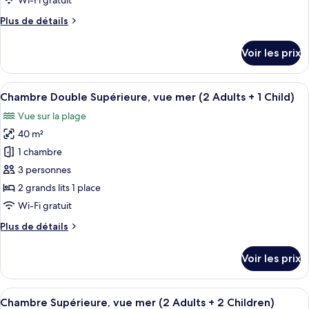
Wi-Fi gratuit
1
chambre :
Child)
Plus
Plus de détails
Chambre
de
Double
détails
Voir les prix
Supérieure,
sur
le
vue
type
Afficher
Une chambre d’hôtel avec un lit, deux 
mer
3
de
Chambre Double Supérieure, vue mer (2 Adults + 1 Child)
toutes
(2
chambre
Vue sur la plage
Chambre
les
Adults)
Double
40 m²
photos
Supérieure,
pour
1 chambre
vue
ce
mer
3 personnes
(2
type
2 grands lits 1 place
Adults)
de
Wi-Fi gratuit
chambre :
Plus
Plus de détails
Chambre
de
Double
détails
Voir les prix
Supérieure,
sur
le
vue
type
Afficher
Une chambre d’hôtel avec un lit, deux 
mer
3
de
Chambre Supérieure, vue mer (2 Adults + 2 Children)