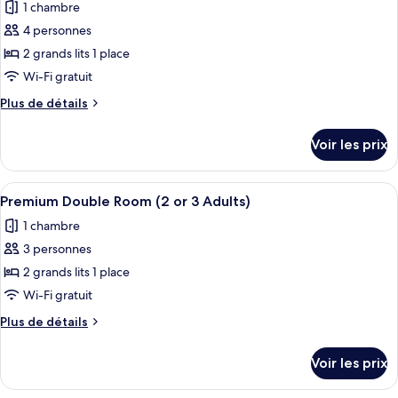
1 chambre
Chambre
les
Adults
Double
4 personnes
photos
+
Premium
pour
2 grands lits 1 place
1
(2
ce
Adults
Wi-Fi gratuit
Child)
+
type
Plus
Plus de détails
1
de
de
Child)
chambre :
détails
Voir les prix
sur
Chambre
le
Double
type
Afficher
Une chambre d’hôtel avec deux lits, un
Premium
12
de
Premium Double Room (2 or 3 Adults)
toutes
chambre
(2
1 chambre
Chambre
les
Adults
Double
3 personnes
photos
+
Premium
pour
2 grands lits 1 place
2
(2
ce
Adults
Wi-Fi gratuit
Child)
+
type
Plus
Plus de détails
2
de
de
Child)
chambre :
détails
Voir les prix
sur
Premium
le
Double