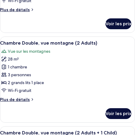
Wi-Fi gratuit
chambre :
Plus
Plus de détails
Chambre
de
Double,
détails
Voir les prix
vue
sur
le
mer
type
Afficher
Une chambre d’hôtel avec deux lits, u
(2
5
de
Chambre Double, vue montagne (2 Adults)
toutes
Adults
chambre
Vue sur les montagnes
Chambre
les
+
Double,
28 m²
photos
1
vue
pour
Child)
1 chambre
mer
ce
(2
3 personnes
Adults
type
2 grands lits 1 place
+
de
Wi-Fi gratuit
1
chambre :
Child)
Plus
Plus de détails
Chambre
de
Double,
détails
Voir les prix
vue
sur
le
montagne
type
Afficher
Une chambre d’hôtel avec deux lits, u
(2
5
de
Chambre Double, vue montagne (2 Adults + 1 Child)