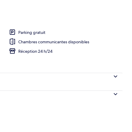
r à emporter compris tous les jours
Parking gratuit
Chambres communicantes disponibles
Réception 24 h/24