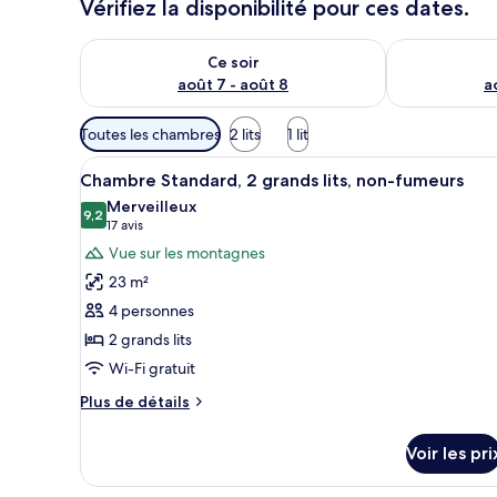
Vérifiez la disponibilité pour ces dates.
Vérifier la disponibilité pour ce soir août 7 - août 8
Vérifier la di
Ce soir
août 7 - août 8
a
Filtres
Toutes les chambres
2 lits
1 lit
disponibles
Afficher
Une chambre d’hôtel avec deux 
pour
7
Chambre Standard, 2 grands lits, non-fumeurs
toutes
les
Merveilleux
les
9,2
chambres
9,2 sur 10
(17 avis)
17 avis
photos
Vue sur les montagnes
pour
23 m²
ce
4 personnes
type
2 grands lits
de
Wi-Fi gratuit
chambre :
Chambre
Plus
Plus de détails
Standard,
de
détails
2
Voir les pri
sur
grands
le