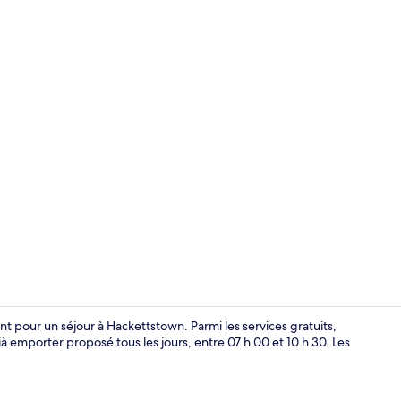
Vestibule
nt pour un séjour à Hackettstown. Parmi les services gratuits,
 ià emporter proposé tous les jours, entre 07 h 00 et 10 h 30. Les
Chambre Stan