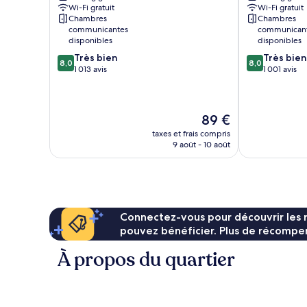
Wi-Fi gratuit
Wi-Fi gratuit
Lake
Budd
Chambres
Chambres
Budd
Lake
communicantes
communican
Lake
disponibles
disponibles
8.0
8.0
Très bien
Très bien
8,0
8,0
sur
sur
1 013 avis
1 001 avis
10,
10,
Très
Très
bien,
bien,
Le
89 €
1 013 avis
1 001 avis
nouveau
taxes et frais compris
prix
9 août - 10 août
est
de
89 €
Connectez-vous pour découvrir les 
pouvez bénéficier. Plus de récompen
À propos du quartier