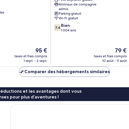
Animaux de compagnie
Olive
admis
Budd
tes
Parking gratuit
Lake
Wi-Fi gratuit
Budd
7.4
Bien
Lake
7,4
sur
1 004 avis
10,
Bien,
1 004 avis
Le
Le
95 €
79 €
nouveau
nouvea
taxes et frais compris
taxes et frais compris
prix
prix
1 sept. - 2 sept.
10 août - 11 août
est
est
de
de
Comparer des hébergements similaires
95 €
79 €
réductions et les avantages dont vous
ses pour plus d’aventures !