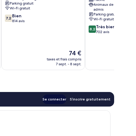
Parking gratuit
Animaux de compagnie
Ledgewood
Rockaway
Wi-Fi gratuit
admis
Area
Parking gratuit
7.2
Bien
by
7,2
Wi-Fi gratuit
sur
814 avis
IHG
10,
8.2
Très bien
Budd
8,2
Bien,
sur
702 avis
Lake
814 avis
10,
Très
bien,
Le
74 €
702 avis
u
nouveau
taxes et frais compris
tax
prix
7 sept. - 8 sept.
est
de
74 €
Se connecter
S’inscrire gratuitement