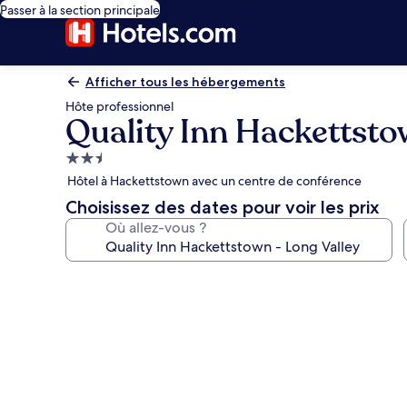
Passer à la section principale
Afficher tous les hébergements
Hôte professionnel
Quality Inn Hackettsto
Hébergement
2.5 étoiles
Hôtel à Hackettstown avec un centre de conférence
Choisissez des dates pour voir les prix
Où allez-vous ?
Galerie
photos
de
l’hébergement
Quality