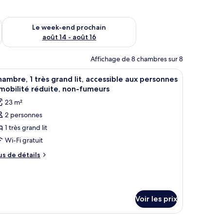
-end août 7 - août 9
Vérifier la disponibilité pour le week-end prochain août 14 - a
Le week-end prochain
août 14 - août 16
Affichage de 8 chambres sur 8
ables de chevet, des lampes et une chaise.
fficher
Une chambre d’hôtel avec un lit, des tables de
1
ambre, 1 très grand lit, accessible aux personnes
outes
mobilité réduite, non-fumeurs
s
23 m²
hotos
2 personnes
our
1 très grand lit
e
ype
Wi-Fi gratuit
e
us
us de détails
hambre :
e
tails
hambre,
r
rès
pe
Voir les prix
rand
e
hambre