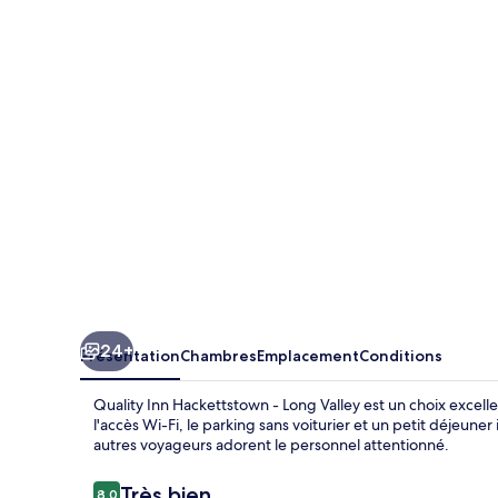
Inn
Hackettstown
-
Long
Valley
24+
Présentation
Chambres
Emplacement
Conditions
Quality Inn Hackettstown - Long Valley est un choix excelle
l'accès Wi-Fi, le parking sans voiturier et un petit déjeuner
autres voyageurs adorent le personnel attentionné.
Avis
Très bien
8,0