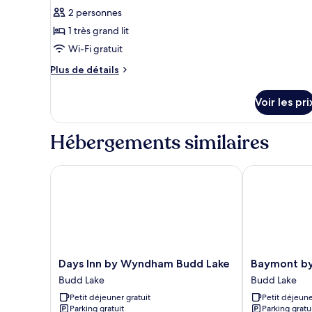
non-
toutes
à
2 personnes
mobilité
fumeurs
les
réduite,
1 très grand lit
(Upgrade)
photos
non-
pour
Wi-Fi gratuit
fumeurs
(Upgrade)
ce
Plus
Plus de détails
type
de
détails
de
Voir les pri
sur
chambre :
le
1
type
Hébergements similaires
King
de
chambre
Bed,
1
Days Inn by Wyndham Budd Lake
Baymont by 
Nonsmoking
King
Bed,
Nonsmoking
Days
Baymont
Days Inn by Wyndham Budd Lake
Baymont b
Inn
by
Budd Lake
Budd Lake
by
Wyndham
Petit déjeuner gratuit
Petit déjeune
Wyndham
Budd
Parking gratuit
Parking gratu
Budd
Lake