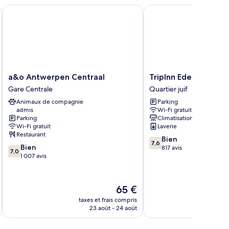
hambre
ion
a&o Antwerpen Centraal
TripInn Eden Antwerp
a&o
TripInn
a&o Antwerpen Centraal
TripInn Eden Antwer
Antwerpen
Eden
Gare Centrale
Quartier juif
Centraal
Antwerp
Animaux de compagnie
Parking
Gare
Quartier
admis
Wi-Fi gratuit
Centrale
juif
Parking
Climatisation
Wi-Fi gratuit
Laverie
Restaurant
7.6
Bien
7,6
7.0
Bien
sur
817 avis
7,0
sur
1 007 avis
10,
10,
Bien,
Bien,
817 avis
1 007 avis
Le
65 €
u
nouveau
taxes et frais compris
tax
prix
23 août - 24 août
est
de