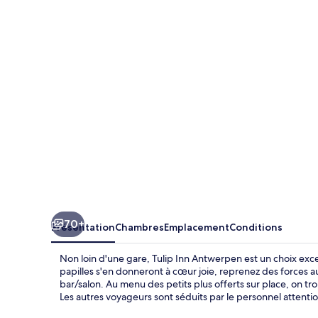
Inn
Antwerpen
70+
Présentation
Chambres
Emplacement
Conditions
Non loin d'une gare, Tulip Inn Antwerpen est un choix excelle
papilles s'en donneront à cœur joie, reprenez des forces a
bar/salon. Au menu des petits plus offerts sur place, on t
Les autres voyageurs sont séduits par le personnel attenti