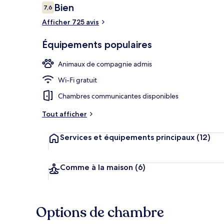
Avis
Bien
7,6
7,6 sur 10
voyageurs
Afficher 725 avis
Bar (sur place
Équipements populaires
Animaux de compagnie admis
Wi-Fi gratuit
Chambres communicantes disponibles
Tout afficher
Services et équipements principaux
(12)
Comme à la maison
(6)
Options de chambre