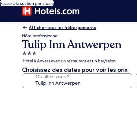
Passer à la section principale
Afficher tous les hébergements
Hôte professionnel
Tulip Inn Antwerpen
Hébergement
3.0 étoiles
Hôtel à Anvers avec un restaurant et un bar/salon
Choisissez des dates pour voir les prix
Où allez-vous ?
Galerie
photos
de
l’hébergement
Tulip