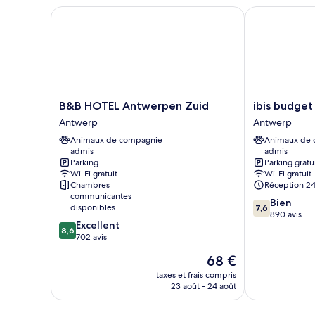
B&B HOTEL Antwerpen Zuid
ibis budget 
B&B
ibis
B&B HOTEL Antwerpen Zuid
ibis budge
HOTEL
budget
Antwerp
Antwerp
Antwerpen
Antwerpen
Animaux de compagnie
Animaux de
Zuid
Port
admis
admis
Antwerp
Antwerp
Parking
Parking gratu
Wi-Fi gratuit
Wi-Fi gratuit
Chambres
Réception 24
communicantes
7.6
Bien
disponibles
7,6
sur
890 avis
8.6
Excellent
10,
8,6
sur
702 avis
Bien,
10,
890 avis
Le
68 €
Excellent,
nouveau
702 avis
taxes et frais compris
prix
23 août - 24 août
est
de