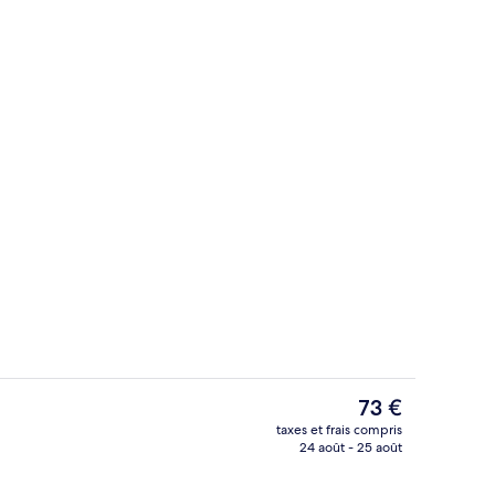
e)
Bar (sur place)
Le
73 €
prix
taxes et frais compris
actuel
24 août - 25 août
e)
Bar (sur place)
est
de