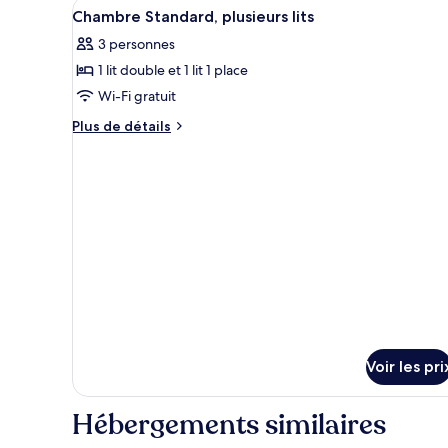
Afficher
Une chambre d’hôtel avec deux 
5
de
Chambre Standard, plusieurs lits
double
toutes
chambre
3 personnes
Chambre
les
Standard,
1 lit double et 1 lit 1 place
photos
1
pour
Wi-Fi gratuit
lit
ce
double
Plus
Plus de détails
type
de
détails
de
sur
chambre :
le
Chambre
type
Standard,
de
chambre
plusieurs
Chambre
lits
Standard,
plusieurs
lits
Voir les pri
Hébergements similaires