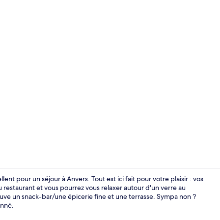
Bar (sur plac
nt pour un séjour à Anvers. Tout est ici fait pour votre plaisir : vos
u restaurant et vous pourrez vous relaxer autour d'un verre au
rouve un snack-bar/une épicerie fine et une terrasse. Sympa non ?
Bar (sur plac
onné.