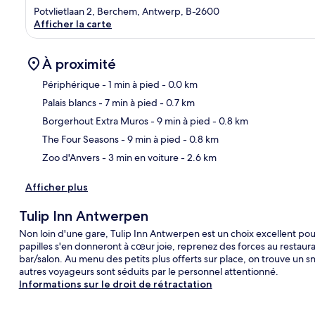
Potvlietlaan 2, Berchem, Antwerp, B-2600
Afficher la carte
À proximité
Périphérique
- 1 min à pied
- 0.0 km
Palais blancs
- 7 min à pied
- 0.7 km
Car
Borgerhout Extra Muros
- 9 min à pied
- 0.8 km
The Four Seasons
- 9 min à pied
- 0.8 km
Zoo d'Anvers
- 3 min en voiture
- 2.6 km
Afficher plus
Tulip Inn Antwerpen
Non loin d'une gare, Tulip Inn Antwerpen est un choix excellent pour u
papilles s'en donneront à cœur joie, reprenez des forces au restaura
bar/salon. Au menu des petits plus offerts sur place, on trouve un s
autres voyageurs sont séduits par le personnel attentionné.
Informations sur le droit de rétractation