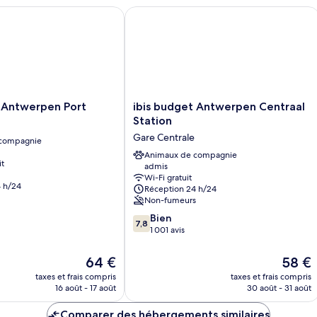
Chambre
C
Antwerpen Port
ibis budget Antwerpen Centraal Stat
ibis
t Antwerpen Port
ibis budget Antwerpen Centraal
budget
Station
Antwerpen
Gare Centrale
 compagnie
Centraal
Station
Animaux de compagnie
it
admis
Gare
Wi-Fi gratuit
Centrale
 h/24
Réception 24 h/24
Non-fumeurs
7.8
Bien
7,8
sur
1 001 avis
10,
Bien,
Le
Le
64 €
58 €
1 001 avis
nouveau
nouvea
taxes et frais compris
taxes et frais compris
prix
prix
16 août - 17 août
30 août - 31 août
est
est
de
de
Comparer des hébergements similaires