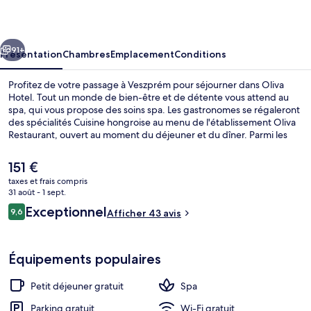
cédent
Suivant
91+
Présentation
Chambres
Emplacement
Conditions
Profitez de votre passage à Veszprém pour séjourner dans Oliva
Hotel. Tout un monde de bien-être et de détente vous attend au
spa, qui vous propose des soins spa. Les gastronomes se régaleront
des spécialités Cuisine hongroise au menu de l'établissement Oliva
Restaurant, ouvert au moment du déjeuner et du dîner. Parmi les
autres petits avantages de cet hébergement figurent un bar / salon,
un sauna, et une terrasse.
Le
151 €
prix
taxes et frais compris
actuel
31 août - 1 sept.
Baignoire à jets
est
Avis
Exceptionnel
9,6
Afficher 43 avis
de
9,6 sur 10
voyageurs
151 €.
Équipements populaires
Petit déjeuner gratuit
Spa
Parking gratuit
Wi-Fi gratuit