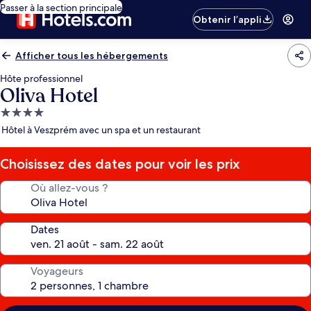
Passer à la section principale
Obtenir l’appli
Afficher tous les hébergements
Hôte professionnel
Oliva Hotel
Hébergement
4.0 étoiles
Hôtel à Veszprém avec un spa et un restaurant
Choisissez des dates pour voir les prix
Où allez-vous ?
Dates
Voyageurs