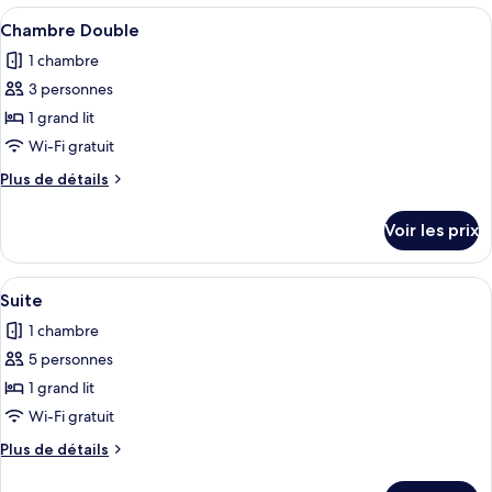
Double
type
Afficher
Une chambre d’hôtel avec deux lits, un
Design
2
de
Chambre Double
toutes
chambre
1 chambre
Chambre
les
Double
3 personnes
photos
Design
pour
1 grand lit
ce
Wi-Fi gratuit
type
Plus
Plus de détails
de
de
chambre :
détails
Voir les prix
sur
Chambre
le
Double
type
Afficher
Une chambre à coucher avec un lit, des
6
de
Suite
toutes
chambre
1 chambre
Chambre
les
Double
5 personnes
photos
pour
1 grand lit
ce
Wi-Fi gratuit
type
Plus
Plus de détails
de
de
chambre :
détails