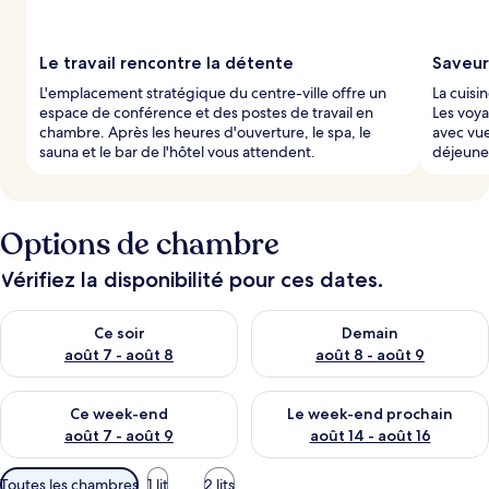
Le travail rencontre la détente
Saveur
L'emplacement stratégique du centre-ville offre un
La cuisi
espace de conférence et des postes de travail en
Les voya
chambre. Après les heures d'ouverture, le spa, le
avec vue
sauna et le bar de l'hôtel vous attendent.
déjeuner
Options de chambre
Vérifiez la disponibilité pour ces dates.
Vérifier la disponibilité pour ce soir août 7 - août 8
Vérifier la disponibilité pour 
Ce soir
Demain
août 7 - août 8
août 8 - août 9
Vérifier la disponibilité pour ce week-end août 7 - août 9
Vérifier la disponibilité pour 
Ce week-end
Le week-end prochain
août 7 - août 9
août 14 - août 16
Filtres
Toutes les chambres
1 lit
2 lits