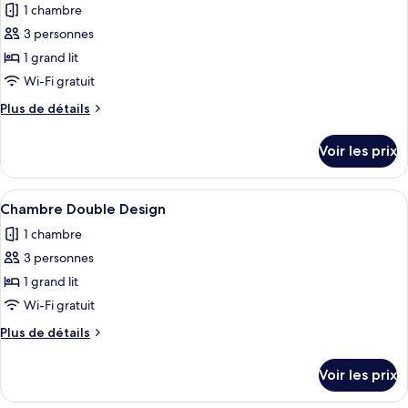
1 chambre
Chambre
les
Familiale
3 personnes
photos
pour
1 grand lit
ce
Wi-Fi gratuit
type
Plus
Plus de détails
de
de
chambre :
détails
Voir les prix
sur
Chambre
le
Double
type
Afficher
Une chambre d’hôtel avec un grand lit,
Affaires
9
de
Chambre Double Design
toutes
chambre
1 chambre
Chambre
les
Double
3 personnes
photos
Affaires
pour
1 grand lit
ce
Wi-Fi gratuit
type
Plus
Plus de détails
de
de
chambre :
détails
Voir les prix
sur
Chambre
le