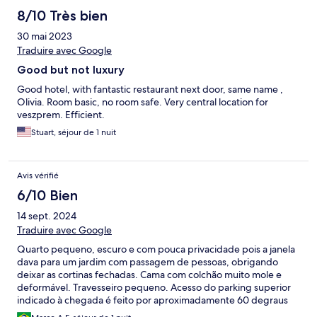
8/10 Très bien
30 mai 2023
Traduire avec Google
Good but not luxury
Good hotel, with fantastic restaurant next door, same name ,
Olivia. Room basic, no room safe. Very central location for
veszprem. Efficient.
Stuart, séjour de 1 nuit
Avis vérifié
6/10 Bien
14 sept. 2024
Traduire avec Google
Quarto pequeno, escuro e com pouca privacidade pois a janela
dava para um jardim com passagem de pessoas, obrigando
deixar as cortinas fechadas. Cama com colchão muito mole e
deformável. Travesseiro pequeno. Acesso do parking superior
indicado à chegada é feito por aproximadamente 60 degraus
externos em espiral aberta, o que em dia de chuva como