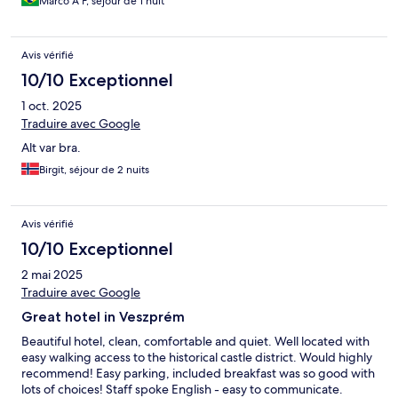
Marco A F, séjour de 1 nuit
ocorreu e ainda mais carregando malas, torna-se muito
perigoso, com risco de quedas e acidentes. A equipe de
funcionários preferiu assistir nossa descida na chuva e ninguém
Avis vérifié
se prontificou a ajudar ou nos orientou previamente. Elogios só à
única funcionária do café da manhã, que durante o tempo todo
10/10 Exceptionnel
organizou e repôs os ítens disponíveis, cordialmente. O pior é
1 oct. 2025
que o centro histórico da cidade está há meses em reforma e
não pode ser acessado para visitas até 17 hs. Depois disso pode-
Traduire avec Google
se visitar as ruas quebradas e tudo fechado.....???. E essa
Alt var bra.
informação não nos foi informada nem pelo hotel, nem pelo
centro de informações turísticas, ou seja descobrimos quando
Birgit, séjour de 2 nuits
chegamos ao local e um funcionário barrou o acesso, dizendo
ser impossível a passagem.
Avis vérifié
10/10 Exceptionnel
2 mai 2025
Traduire avec Google
Great hotel in Veszprém
Beautiful hotel, clean, comfortable and quiet. Well located with
easy walking access to the historical castle district. Would highly
recommend! Easy parking, included breakfast was so good with
lots of choices! Staff spoke English - easy to communicate.