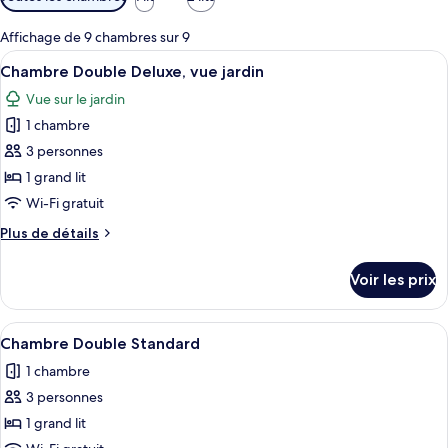
disponibles
pour
Affichage de 9 chambres sur 9
les
Afficher
Une chambre d’hôtel avec un lit, un bu
9
Chambre Double Deluxe, vue jardin
chambres
toutes
Vue sur le jardin
les
1 chambre
photos
pour
3 personnes
ce
1 grand lit
type
Wi-Fi gratuit
de
Plus
Plus de détails
chambre :
de
Chambre
détails
Voir les prix
sur
Double
le
Deluxe,
type
Afficher
Un lit double avec une literie blanche
vue
9
de
Chambre Double Standard
toutes
jardin
chambre
1 chambre
Chambre
les
Double
3 personnes
photos
Deluxe,
pour
1 grand lit
vue
ce
jardin