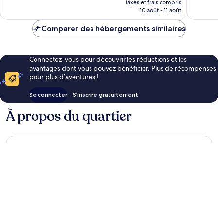
24 avis
taxes et frais compris
prix
10 août - 11 août
est
de
Comparer des hébergements similaires
154 €
Connectez-vous pour découvrir les réductions et les
avantages dont vous pouvez bénéficier. Plus de récompenses
pour plus d’aventures !
Se connecter
S’inscrire gratuitement
À propos du quartier