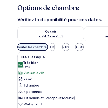
Options de chambre
Vérifiez la disponibilité pour ces dates.
Vérifier la disponibilité pour ce soir août 7 - août 8
Vérifier la di
Ce soir
août 7 - août 8
a
Filtres
Toutes les chambres
1 lit
2 lits
3+ lits
disponibles
Afficher
Une chambre d’hôtel avec un gr
pour
13
Suite Classique
toutes
les
Très bien
les
8,0
chambres
8,0 sur 10
(1 avis)
1 avis
photos
Vue sur la ville
pour
27 m²
ce
1 chambre
type
4 personnes
de
1 lit double et 1 canapé-lit (double)
chambre :
Suite
Wi-Fi gratuit