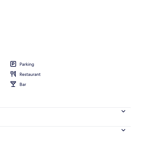
ege) | Vue de la chambre
Parking
Restaurant
Bar