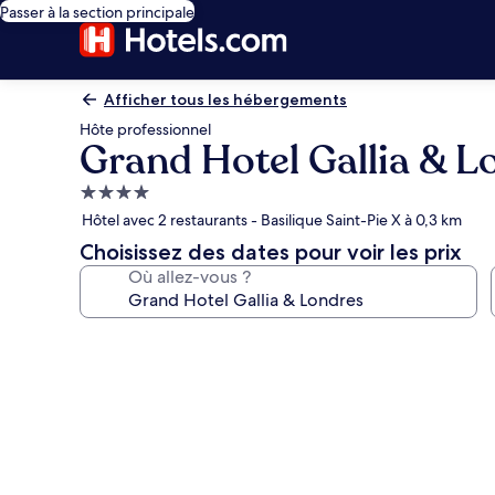
Passer à la section principale
Afficher tous les hébergements
Hôte professionnel
Grand Hotel Gallia & L
Hébergement
4.0 étoiles
Hôtel avec 2 restaurants - Basilique Saint-Pie X à 0,3 km
Choisissez des dates pour voir les prix
Où allez-vous ?
Galerie
photos
de
l’hébergement
Grand