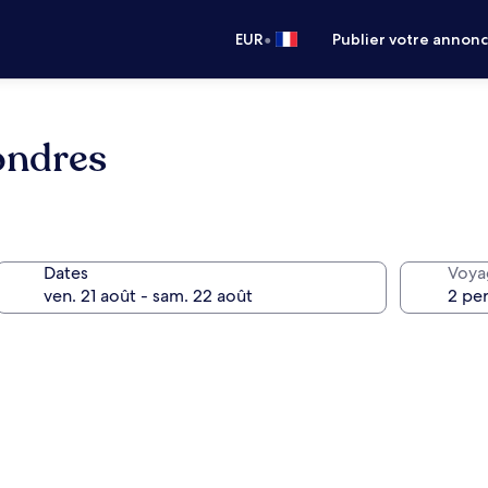
•
EUR
Publier votre annon
ondres
Dates
Voya