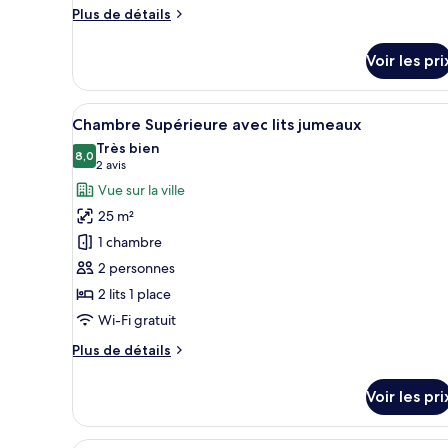
Classique
Plus
Plus de détails
de
détails
Voir les pri
sur
le
type
Afficher
Une chambre d’hôtel avec deux 
9
de
Chambre Supérieure avec lits jumeaux
toutes
chambre
Très bien
Suite
les
8,0
8,0 sur 10
(2 avis)
2 avis
Classique
photos
Vue sur la ville
pour
25 m²
ce
1 chambre
type
2 personnes
de
2 lits 1 place
chambre :
Chambre
Wi-Fi gratuit
Supérieure
Plus
Plus de détails
avec
de
détails
lits
Voir les pri
sur
jumeaux
le
type
Une chambre d’hôtel avec un li