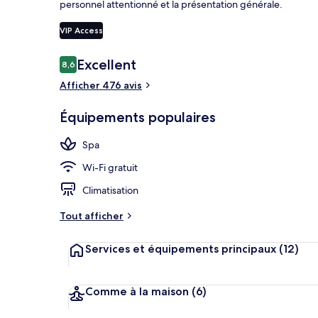
personnel attentionné et la présentation générale.
VIP Access
Suite (Privil
Avis
Excellent
8,6
8,6 sur 10
voyageurs
Afficher 476 avis
Équipements populaires
Spa
Wi-Fi gratuit
Climatisation
Tout afficher
Services et équipements principaux
(12)
Comme à la maison
(6)