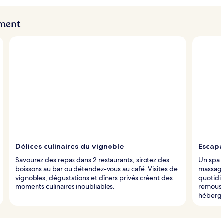
ement
Délices culinaires du vignoble
Escap
Savourez des repas dans 2 restaurants, sirotez des
Un spa 
boissons au bar ou détendez-vous au café. Visites de
massage
vignobles, dégustations et dîners privés créent des
quotidi
moments culinaires inoubliables.
remous 
héberg