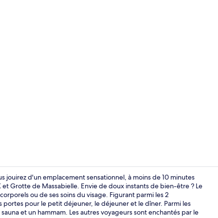
Sauna, bain 
ous jouirez d'un emplacement sensationnel, à moins de 10 minutes
 et Grotte de Massabielle. Envie de doux instants de bien-être ? Le
rporels ou de ses soins du visage. Figurant parmi les 2
Intérieur
portes pour le petit déjeuner, le déjeuner et le dîner. Parmi les
n sauna et un hammam. Les autres voyageurs sont enchantés par le