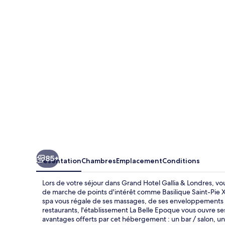
Hotel
Gallia
&
Londres
85+
Présentation
Chambres
Emplacement
Conditions
Lors de votre séjour dans Grand Hotel Gallia & Londres, v
de marche de points d'intérêt comme Basilique Saint-Pie X
spa vous régale de ses massages, de ses enveloppements co
restaurants, l'établissement La Belle Epoque vous ouvre ses 
avantages offerts par cet hébergement : un bar / salon, u