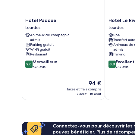
lit
double
Hotel
Hôtel
Hotel Padoue
Hôtel Le Ri
Padoue
Le
Lourdes
Lourdes
Lourdes
Rive
Animaux de compagnie
Spa
Droite
admis
Transfert aér
&
Parking gratuit
Animaux de
Spa
Wi-Fi gratuit
admis
Lourdes
Restaurant
Parking
9.0
8.8
Merveilleux
Excellent
9,0
8,8
sur
sur
578 avis
737 avis
10,
10,
Merveilleux,
Excellent,
Le
94 €
578 avis
737 avis
nouveau
taxes et frais compris
prix
17 août - 18 août
est
de
94 €
Connectez-vous pour découvrir les 
pouvez bénéficier. Plus de récompen