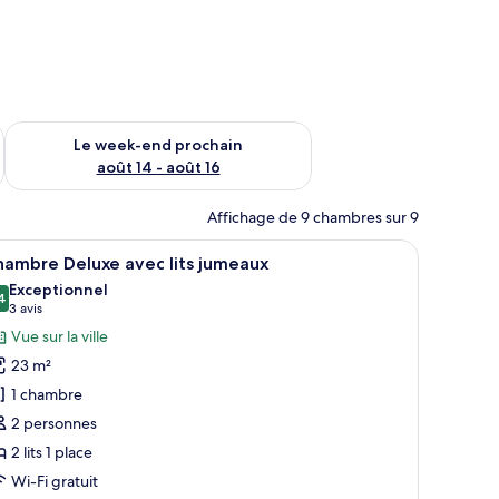
-end août 7 - août 9
Vérifier la disponibilité pour le week-end prochain août 14 - a
Le week-end prochain
août 14 - août 16
Affichage de 9 chambres sur 9
fond en pente, deux lits avec des têtes de lit assorties, des lampes de chevet
fficher
Une chambre d’hôtel avec un lit, un bureau, un
7
hambre Deluxe avec lits jumeaux
outes
Exceptionnel
s
4
9,4 sur 10
(3 avis)
3 avis
hotos
Vue sur la ville
our
23 m²
e
1 chambre
ype
2 personnes
e
2 lits 1 place
hambre :
hambre
Wi-Fi gratuit