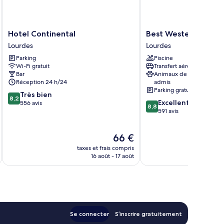
Hotel
Best
Hotel Continental
Best Western Beaus
Continental
Western
Lourdes
Lourdes
Lourdes
Beausejour
Parking
Piscine
Lourdes
Wi-Fi gratuit
Transfert aéroport
Bar
Animaux de compagnie
Réception 24 h/24
admis
Parking gratuit
8.2
Très bien
8,2
8.8
Excellent
sur
556 avis
8,8
sur
591 avis
10,
10,
Très
Excellent,
bien,
Le
66 €
591 avis
556 avis
u
nouveau
taxes et frais compris
tax
prix
16 août - 17 août
est
de
66 €
Se connecter
S’inscrire gratuitement