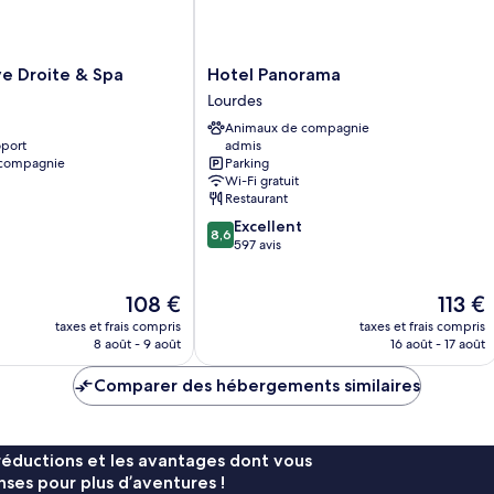
Hotel
ve Droite & Spa
Hotel Panorama
Panorama
Lourdes
Lourdes
Animaux de compagnie
oport
admis
 compagnie
Parking
Wi-Fi gratuit
Restaurant
8.6
Excellent
8,6
sur
597 avis
10,
Excellent,
Le
Le
108 €
113 €
597 avis
nouveau
nouvea
taxes et frais compris
taxes et frais compris
prix
prix
8 août - 9 août
16 août - 17 août
est
est
de
de
Comparer des hébergements similaires
108 €
113 €
réductions et les avantages dont vous
ses pour plus d’aventures !