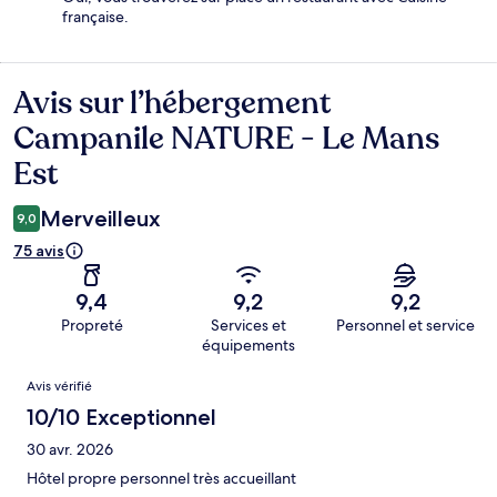
française.
Avis sur l’hébergement
Avis
Campanile NATURE - Le Mans
Est
Merveilleux
9,0
75 avis
9,4
9,2
9,2
Propreté
Services et
Personnel et service
équipements
Avis
Avis vérifié
10/10 Exceptionnel
30 avr. 2026
Hôtel propre personnel très accueillant