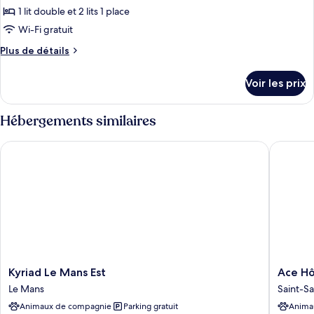
une
Standard,
1 lit double et 2 lits 1 place
photos
place
2
pour
Wi-Fi gratuit
lits
ce
une
Plus
Plus de détails
place
type
de
détails
de
Voir les prix
sur
chambre :
le
Chambre
type
Hébergements similaires
Standard,
de
chambre
plusieurs
Kyriad Le Mans Est
Ace Hôte
Chambre
lits
Standard,
plusieurs
lits
Kyriad
Ace
Kyriad Le Mans Est
Ace Hô
Le
Hôtel
Le Mans
Saint-Sa
Mans
Le
Animaux de compagnie
Parking gratuit
Anima
Est
Mans