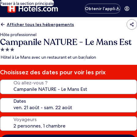
Passer à la section principale
Obtenir l’appli
Afficher tous les hébergements
Hôte professionnel
Campanile NATURE - Le Mans Est
Hébergement
3.0 étoiles
Hôtel à Le Mans avec un restaurant et un bar/salon
Choisissez des dates pour voir les prix
Où allez-vous ?
Dates
Voyageurs