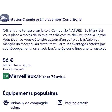
-
Le
cédent
Suivant
Mans
67+
Présentation
Chambres
Emplacement
Conditions
Est
Offrant une terrasse sur le toit, Campanile NATURE - Le Mans Est
vous place à moins de 15 minutes de voiture de Circuit de la Sarthe.
Vous pourrez vous détendre autour d'un verre au bar/salon et
manger un morceau au restaurant. Parmi les avantages offerts par
cet hébergement : un snack-bar/une épicerie fine, une terrasse et
un jardin.
Le
56 €
prix
taxes et frais compris
actuel
15 août - 16 août
Petit déjeuner buffet servi tous les j
est
Avis
Merveilleux
9,0
Afficher 75 avis
de
9,0 sur 10
voyageurs
56 €.
Équipements populaires
Animaux de compagnie
Parking gratuit
admis