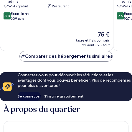
admis
admis
Le
Saint-
Wi-Fi gratuit
Restaurant
Wi-Fi 
Mans
Saturnin
8.8
9.6
Excellent
Exc
8,8
9,6
sur
sur
609 avis
927 a
10,
10,
Excellent,
Exceptio
Le
75 €
609 avis
927 avis
nouveau
taxes et frais compris
prix
22 août - 23 août
est
de
Comparer des hébergements similaires
75 €
Connectez-vous pour découvrir les réductions et les
avantages dont vous pouvez bénéficier. Plus de récompenses
pour plus d’aventures !
Se connecter
S’inscrire gratuitement
À propos du quartier