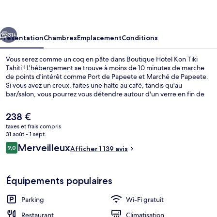
Kon
Tiki
cédent
Suivant
Tahiti
31+
Présentation
Chambres
Emplacement
Conditions
Vous serez comme un coq en pâte dans Boutique Hotel Kon Tiki
Tahiti ! L'hébergement se trouve à moins de 10 minutes de marche
de points d'intérêt comme Port de Papeete et Marché de Papeete.
Si vous avez un creux, faites une halte au café, tandis qu'au
bar/salon, vous pourrez vous détendre autour d'un verre en fin de
journée. Hôtel de ville de Papeete et Place Jacques Chirac se
trouvent par ailleurs à moins de 15 minutes à pied. Les autres
Le
238 €
voyageurs ne tarissent pas d'éloges en ce qui concerne le personnel
prix
taxes et frais compris
attentionné et l'emplacement central.
actuel
31 août - 1 sept.
Entrée de l’hébergement
est
Avis
Merveilleux
9,0
Afficher 1 139 avis
de
9,0 sur 10
voyageurs
238 €.
Équipements populaires
Parking
Wi-Fi gratuit
Restaurant
Climatisation