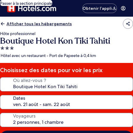
Passer à la section principale
Obtenir l’appli
Afficher tous les hébergements
Hôte professionnel
Boutique Hotel Kon Tiki Tahiti
Hébergement
3.0 étoiles
Hôtel avec un restaurant - Port de Papeete à 0,4 km
Choisissez des dates pour voir les prix
Où allez-vous ?
Dates
Voyageurs