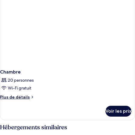
chambre
Chambre
Chambre
20 personnes
Wi-Fi gratuit
Plus
Plus de détails
de
détails
Voir les prix
sur
le
type
Hébergements similaires
de
chambre