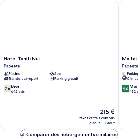
Hotel Tahiti Nui
Maitai Ex
Chambre
Hotel
Maitai
Hotel Tahiti Nui
Maitai 
Tahiti
Express
Papeete
Papeet
Nui
Tahiti
Piscine
Spa
Parkin
Papeete
Papeete
Transfert aéroport
Parking gratuit
Climat
7.6
9.0
Bien
Mer
7,6
9,0
sur
sur
642 avis
482 a
10,
10,
Bien,
Merveill
642 avis
482 avis
Le
215 €
nouveau
taxes et frais compris
prix
16 août - 17 août
est
de
Comparer des hébergements similaires