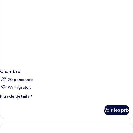
chambre
Chambre
Chambre
20 personnes
Wi-Fi gratuit
Plus
Plus de détails
de
détails
Voir les prix
sur
le
type
de