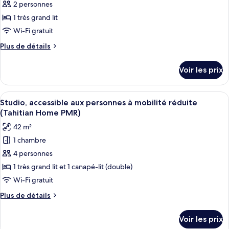
pour
2 personnes
ce
1 très grand lit
type
Wi-Fi gratuit
de
Plus
Plus de détails
chambre :
de
Studio
détails
Voir les prix
sur
(Tahitian
le
Home)
type
Afficher
Une chambre d’hôtel moderne équipée d
6
de
Studio, accessible aux personnes à mobilité réduite
toutes
chambre
(Tahitian Home PMR)
Studio
les
42 m²
(Tahitian
photos
Home)
1 chambre
pour
4 personnes
ce
type
1 très grand lit et 1 canapé-lit (double)
de
Wi-Fi gratuit
chambre :
Plus
Plus de détails
Studio,
de
accessible
détails
Voir les prix
sur
aux