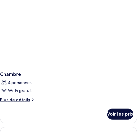
(Tahitian)
chambre
Chambre
avec
lits
jumeaux
(Tahitian)
Chambre
4 personnes
Wi-Fi gratuit
Plus
Plus de détails
de
détails
Voir les prix
sur
le
type
de