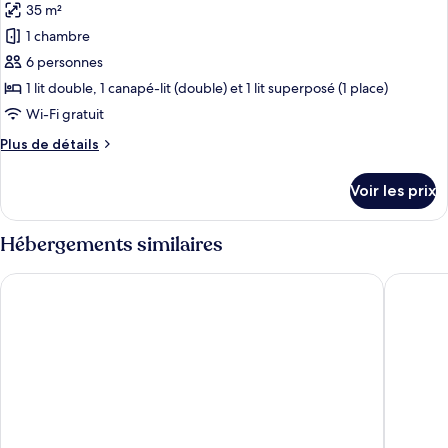
35 m²
Appartement
les
pour
1 chambre
photos
4
pour
6 personnes
personnes
ce
1 lit double, 1 canapé-lit (double) et 1 lit superposé (1 place)
type
Wi-Fi gratuit
de
Plus
Plus de détails
chambre :
de
Appartement
détails
Voir les prix
sur
le
type
Hébergements similaires
de
chambre
Montempô Marseille Centre Dôme
Appart H
Appartement