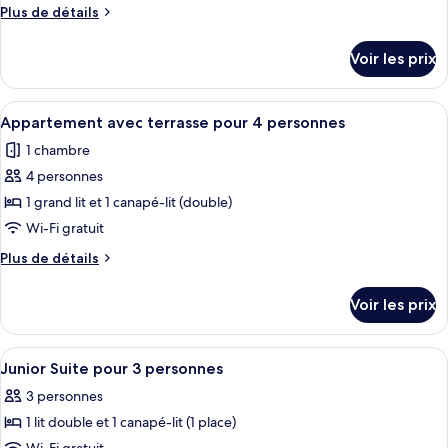
ce
Plus
Plus de détails
type
de
détails
de
Voir les prix
sur
chambre :
le
Studio
type
Afficher
Une chambre d’hôtel dotée d’un grand 
10
Supérieur
de
Appartement avec terrasse pour 4 personnes
toutes
chambre
1 chambre
Studio
les
Supérieur
4 personnes
photos
pour
1 grand lit et 1 canapé-lit (double)
ce
Wi-Fi gratuit
type
Plus
Plus de détails
de
de
chambre :
détails
Voir les prix
sur
Appartement
le
avec
type
Afficher
Une chambre d’hôtel avec un grand lit,
terrasse
7
de
Junior Suite pour 3 personnes
toutes
chambre
pour
3 personnes
Appartement
les
4
avec
1 lit double et 1 canapé-lit (1 place)
photos
personnes
terrasse