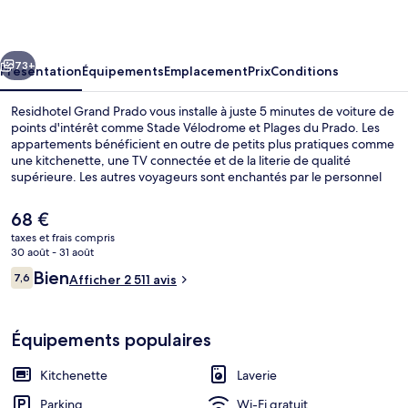
Prado
cédent
Suivant
73+
Présentation
Équipements
Emplacement
Prix
Conditions
Residhotel Grand Prado vous installe à juste 5 minutes de voiture de
points d'intérêt comme Stade Vélodrome et Plages du Prado. Les
appartements bénéficient en outre de petits plus pratiques comme
une kitchenette, une TV connectée et de la literie de qualité
supérieure. Les autres voyageurs sont enchantés par le personnel
attentionné et l'emplacement idéal. Les transports publics se situent
à une courte distance à pied : Station de métro Périer est à 2 min et
Le
68 €
Station de métro Castellane, à 9 min.
prix
taxes et frais compris
actuel
30 août - 31 août
Petit déjeuner buffet servi tous les j
est
Avis
Bien
7,6
Afficher 2 511 avis
de
7,6 sur 10
voyageurs
68 €.
Équipements populaires
Kitchenette
Laverie
Parking
Wi-Fi gratuit