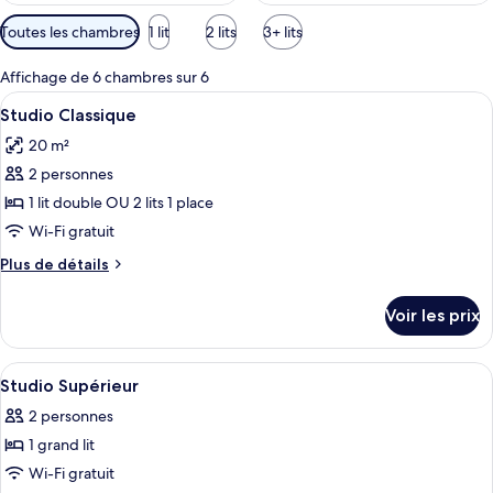
Filtres
Toutes les chambres
1 lit
2 lits
3+ lits
disponibles
pour
Affichage de 6 chambres sur 6
les
Afficher
Une chambre d’hôtel avec un lit, un bu
11
Studio Classique
chambres
toutes
20 m²
les
2 personnes
photos
pour
1 lit double OU 2 lits 1 place
ce
Wi-Fi gratuit
type
Plus
Plus de détails
de
de
chambre :
détails
Voir les prix
sur
Studio
le
Classique
type
Afficher
Un lit bien fait, avec du linge de lit et
7
de
Studio Supérieur
toutes
chambre
2 personnes
Studio
les
Classique
1 grand lit
photos
pour
Wi-Fi gratuit