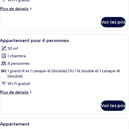
pour
Wi-Fi gratuit
pour
ce
4
Plus
Plus de détails
personnes
type
de
détails
de
Voir les prix
sur
chambre :
le
Junior
type
Afficher
Une chambre d’hôtel moderne avec une 
12
Suite
de
Appartement pour 4 personnes
toutes
chambre
pour
30 m²
Junior
les
3
Suite
1 chambre
photos
personnes
pour
pour
4 personnes
3
ce
personnes
1 grand lit et 1 canapé-lit (double) OU 1 lit double et 1 canapé-lit
(double)
type
de
Wi-Fi gratuit
chambre :
Plus
Plus de détails
Appartement
de
détails
pour
Voir les prix
sur
4
le
personnes
type
Afficher
Une chambre d’hôtel avec un grand lit,
7
de
Appartement
toutes
chambre