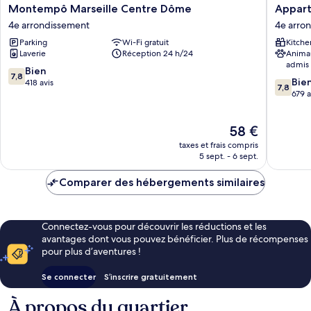
Montempô
Appart
Montempô Marseille Centre Dôme
Appart
Marseille
Hotel
4e arrondissement
4e arro
Centre
Odalys
Parking
Wi-Fi gratuit
Kitche
Dôme
City
Laverie
Réception 24 h/24
Anima
4e
Marseill
admis
arrondissement
Le
7.8
Bien
7,8
7.8
Dôme
Bie
sur
418 avis
7,8
sur
4e
679 a
10,
10,
arrondi
Bien,
Bien,
418 avis
Le
58 €
679 avis
nouveau
taxes et frais compris
prix
5 sept. - 6 sept.
est
de
Comparer des hébergements similaires
58 €
Connectez-vous pour découvrir les réductions et les
avantages dont vous pouvez bénéficier. Plus de récompenses
pour plus d’aventures !
Se connecter
S’inscrire gratuitement
À propos du quartier