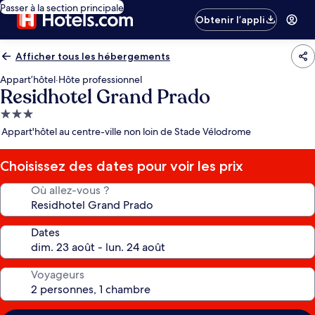
Passer à la section principale
Obtenir l’appli
Afficher tous les hébergements
Appart’hôtel
·
Hôte professionnel
Residhotel Grand Prado
Hébergement
3.0 étoiles
Appart'hôtel au centre-ville non loin de Stade Vélodrome
Choisissez des dates pour voir les prix
Où allez-vous ?
Dates
Voyageurs