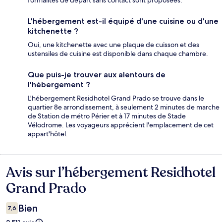
formalités de départ sans contact sont proposées.
L'hébergement est-il équipé d'une cuisine ou d'une
kitchenette ?
Oui, une kitchenette avec une plaque de cuisson et des
ustensiles de cuisine est disponible dans chaque chambre.
Que puis-je trouver aux alentours de
l'hébergement ?
L'hébergement Residhotel Grand Prado se trouve dans le
quartier 8e arrondissement, à seulement 2 minutes de marche
de Station de métro Périer et à 17 minutes de Stade
Vélodrome. Les voyageurs apprécient l'emplacement de cet
appart'hôtel.
Avis sur l’hébergement Residhotel
Avis
Grand Prado
Bien
7,6