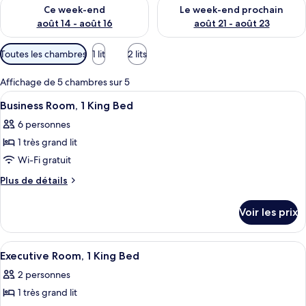
Vérifier la disponibilité pour ce week-end août 14 - août 16
Vérifier la disponibilité pour
Ce week-end
Le week-end prochain
août 14 - août 16
août 21 - août 23
Filtres
Toutes les chambres
1 lit
2 lits
disponibles
pour
Affichage de 5 chambres sur 5
les
Afficher
Une chambre d’hôtel avec un grand lit,
5
Business Room, 1 King Bed
chambres
toutes
6 personnes
les
1 très grand lit
photos
pour
Wi-Fi gratuit
ce
Plus
Plus de détails
type
de
détails
de
Voir les prix
sur
chambre :
le
Business
type
Afficher
Une chambre d’hôtel avec un grand lit,
6
Room,
de
Executive Room, 1 King Bed
toutes
chambre
1
2 personnes
Business
les
King
Room,
1 très grand lit
photos
Bed
1