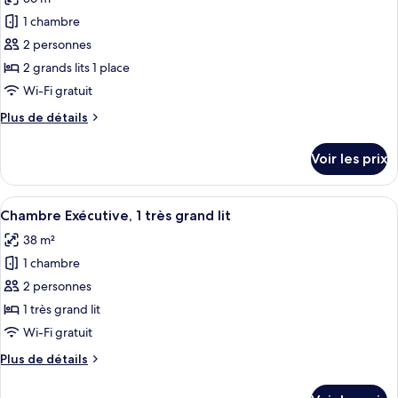
Chambre
les
lit
Affaires,
1 chambre
photos
1
pour
2 personnes
très
ce
grand
2 grands lits 1 place
lit
type
Wi-Fi gratuit
de
Plus
Plus de détails
chambre :
de
Chambre
détails
Voir les prix
sur
Affaires
le
avec
type
Afficher
Une chambre d’hôtel moderne dotée d’un
lits
5
de
Chambre Exécutive, 1 très grand lit
toutes
jumeaux,
chambre
38 m²
Chambre
les
plusieurs
Affaires
1 chambre
photos
lits
avec
pour
2 personnes
lits
ce
jumeaux,
1 très grand lit
plusieurs
type
Wi-Fi gratuit
lits
de
Plus
Plus de détails
chambre :
de
Chambre
détails