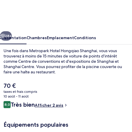
Metropark
Hotel
Hongqiao
Shanghai
cédent
Suivant
28+
Présentation
Chambres
Emplacement
Conditions
Une fois dans Metropark Hotel Hongqiao Shanghai, vous vous
trouverez à moins de 15 minutes de voiture de points d'intérêt
comme Centre de conventions et d'expositions de Shanghai et
Shanghai Centre. Vous pourrez profiter de la piscine couverte ou
faire une halte au restaurant.
Le
70 €
prix
taxes et frais compris
actuel
10 août - 11 août
Extérieur
est
Avis
Très bien
8,0
Afficher 2 avis
de
8,0 sur 10
voyageurs
70 €.
Équipements populaires