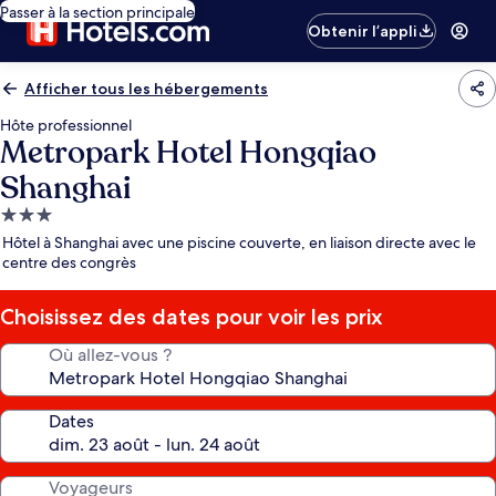
Passer à la section principale
Obtenir l’appli
Afficher tous les hébergements
Hôte professionnel
Metropark Hotel Hongqiao
Shanghai
Hébergement
3.0 étoiles
Hôtel à Shanghai avec une piscine couverte, en liaison directe avec le
centre des congrès
Choisissez des dates pour voir les prix
Où allez-vous ?
Dates
Voyageurs