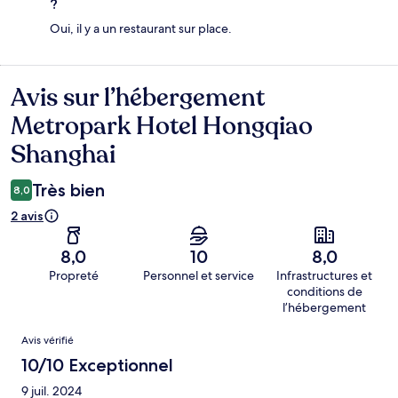
?
Oui, il y a un restaurant sur place.
Avis sur l’hébergement
Avis
Metropark Hotel Hongqiao
Shanghai
Très bien
8,0
2 avis
8,0
10
8,0
Propreté
Personnel et service
Infrastructures et
conditions de
l’hébergement
Avis
Avis vérifié
10/10 Exceptionnel
9 juil. 2024