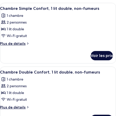
avec
type
Afficher
Une chambre d’hôtel avec un grand lit,
1
lits
de
Chambre Simple Confort, 1 lit double, non-fumeurs
toutes
chambre
jumeaux,
1 chambre
Chambre
les
2
Confort
2 personnes
photos
lits
avec
pour
1 lit double
lits
une
ce
jumeaux,
Wi-Fi gratuit
place,
2
type
non-
Plus
Plus de détails
lits
de
de
fumeurs
une
chambre :
détails
place,
Voir les prix
sur
Chambre
non-
le
fumeurs
Simple
type
Afficher
Une chambre d’hôtel avec un grand lit,
Confort,
1
de
Chambre Double Confort, 1 lit double, non-fumeurs
toutes
chambre
1
1 chambre
Chambre
les
lit
Simple
2 personnes
photos
double,
Confort,
pour
1 lit double
non-
1
ce
lit
Wi-Fi gratuit
fumeurs
double,
type
Plus
Plus de détails
non-
de
de
fumeurs