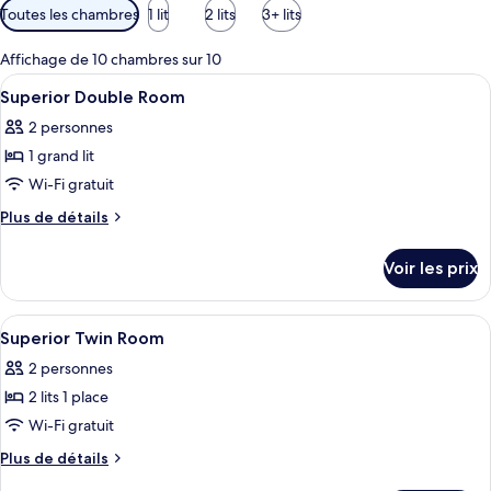
Filtres
Toutes les chambres
1 lit
2 lits
3+ lits
disponibles
pour
Affichage de 10 chambres sur 10
les
Afficher
Literie de qualité supérieure, coffres-
8
Superior Double Room
chambres
toutes
2 personnes
les
1 grand lit
photos
pour
Wi-Fi gratuit
ce
Plus
Plus de détails
type
de
détails
de
Voir les prix
sur
chambre :
le
Superior
type
Afficher
Literie de qualité supérieure, coffres-
7
Double
de
Superior Twin Room
toutes
chambre
Room
2 personnes
Superior
les
Double
2 lits 1 place
photos
Room
pour
Wi-Fi gratuit
ce
Plus
Plus de détails
type
de