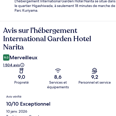
L'hébergement International Garden Hotel Narita se situe dans
le quartier Higashiwada, à seulement 18 minutes de marche de
Parc Kuriyama.
Avis sur l’hébergement
Avis
International Garden Hotel
Narita
Merveilleux
9,0
1 504 avis
9,0
8,6
9,2
Propreté
Services et
Personnel et service
équipements
Avis
Avis vérifié
10/10 Exceptionnel
10 janv. 2026