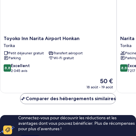
place,
lits
jumeaux,
non-
2
fumeurs
lits
une
place,
non-
Toyoko
Narita
Toyoko Inn Narita Airport Honkan
Narita
fumeurs
Inn
Tobu
Torika
Torika
Narita
Hotel
Petit déjeuner gratuit
Transfert aéroport
Piscin
Airport
Airport
Parking
Wi-Fi gratuit
Parkin
Honkan
Torika
Torika
8.8
8.8
Excellent
Exce
8,8
8,8
sur
sur
2 045 avis
7 217
10,
10,
Le
50 €
Excellent,
Excellen
nouveau
2 045 avis
7 217 avi
18 août - 19 août
prix
est
Comparer des hébergements similaires
de
50 €
Connectez-vous pour découvrir les réductions et les
avantages dont vous pouvez bénéficier. Plus de récompenses
pour plus d’aventures !