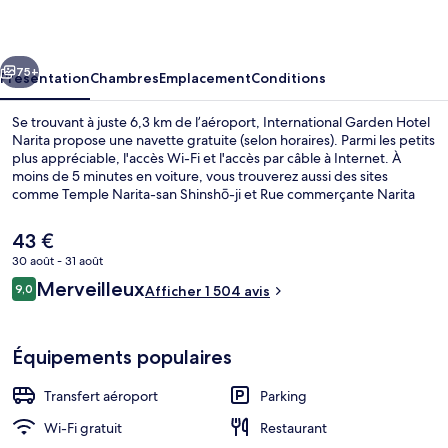
Hotel
Narita
cédent
Suivant
75+
Présentation
Chambres
Emplacement
Conditions
Se trouvant à juste 6,3 km de l’aéroport, International Garden Hotel
Narita propose une navette gratuite (selon horaires). Parmi les petits
plus appréciable, l'accès Wi-Fi et l'accès par câble à Internet. À
moins de 5 minutes en voiture, vous trouverez aussi des sites
comme Temple Narita-san Shinshō-ji et Rue commerçante Narita
Omotesando. Le personnel attentionné et le petit déjeuner
remportent un franc succès auprès des autres voyageurs.
Le
43 €
prix
30 août - 31 août
actuel
Avis
Merveilleux
Entrée de l’hébergement
9,0
est
Afficher 1 504 avis
9,0 sur 10
voyageurs
de
43 €.
Équipements populaires
Transfert aéroport
Parking
Wi-Fi gratuit
Restaurant