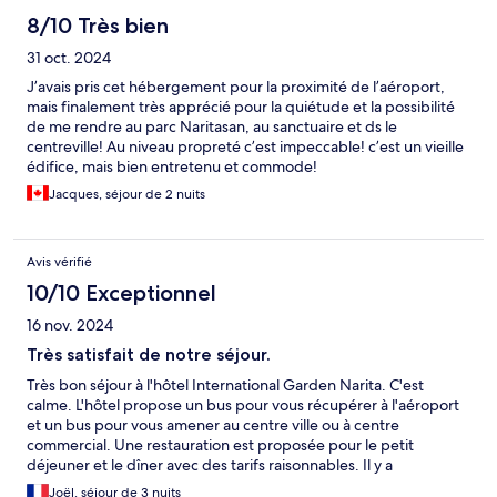
8/10 Très bien
31 oct. 2024
J’avais pris cet hébergement pour la proximité de l’aéroport,
mais finalement très apprécié pour la quiétude et la possibilité
de me rendre au parc Naritasan, au sanctuaire et ds le
centreville! Au niveau propreté c’est impeccable! c’est un vieille
édifice, mais bien entretenu et commode!
Jacques, séjour de 2 nuits
Avis vérifié
10/10 Exceptionnel
16 nov. 2024
Très satisfait de notre séjour.
Très bon séjour à l'hôtel International Garden Narita. C'est
calme. L'hôtel propose un bus pour vous récupérer à l'aéroport
et un bus pour vous amener au centre ville ou à centre
commercial. Une restauration est proposée pour le petit
déjeuner et le dîner avec des tarifs raisonnables. Il y a
également un petit commerce "Combini" au sein de l'hôtel où
Joël, séjour de 3 nuits