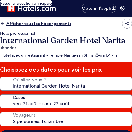
Passer à la section principale
Obtenir l’appli
Afficher tous les hébergements
Hôte professionnel
International Garden Hotel Narita
Hébergement
3.5 étoiles
Hôtel avec un restaurant - Temple Narita-san Shinshō-ji à 1,4 km
Choisissez des dates pour voir les prix
Où allez-vous ?
Dates
Voyageurs