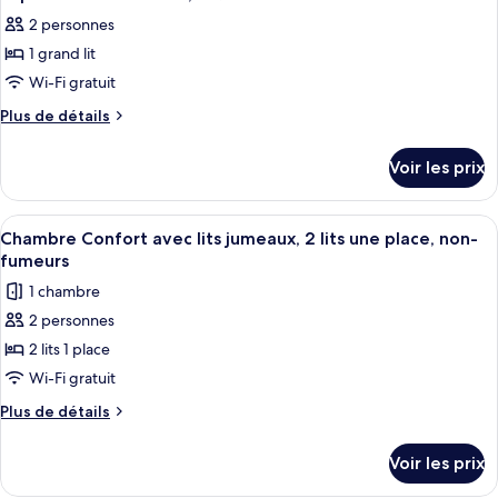
toutes
chambre
fumeurs
2 personnes
Chambre
les
(2
Triple
1 grand lit
photos
Single
Supérieure,
pour
Wi-Fi gratuit
non-
Beds
ce
fumeurs
Plus
Plus de détails
and
(2
type
de
1
Single
détails
de
Voir les prix
Extra
Beds
sur
chambre :
and
Bed)
le
Superior
1
type
Afficher
Une chambre d’hôtel avec deux lits, un
Extra
1
Double
de
Chambre Confort avec lits jumeaux, 2 lits une place, non-
toutes
Bed)
chambre
Room,
fumeurs
Superior
les
1
1 chambre
Double
photos
Queen
Room,
2 personnes
pour
1
Bed
2 lits 1 place
ce
Queen
Bed
type
Wi-Fi gratuit
de
Plus
Plus de détails
chambre :
de
détails
Chambre
Voir les prix
sur
Confort
le