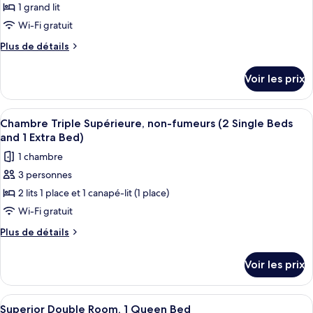
ce
grand
1 grand lit
lit,
type
Wi-Fi gratuit
non-
de
fumeurs
Plus
Plus de détails
chambre :
de
Chambre
détails
Voir les prix
sur
Double
le
Supérieure,
type
Afficher
Une chambre d’hôtel avec deux lits, un
1
7
de
Chambre Triple Supérieure, non-fumeurs (2 Single Beds
toutes
grand
chambre
and 1 Extra Bed)
Chambre
les
lit,
1 chambre
Double
photos
non-
Supérieure,
3 personnes
pour
fumeurs
1
2 lits 1 place et 1 canapé-lit (1 place)
ce
grand
lit,
type
Wi-Fi gratuit
non-
de
Plus
Plus de détails
fumeurs
chambre :
de
détails
Chambre
Voir les prix
sur
Triple
le
Supérieure,
type
Afficher
Une chambre d’hôtel comprenant un lit,
12
non-
de
Superior Double Room, 1 Queen Bed