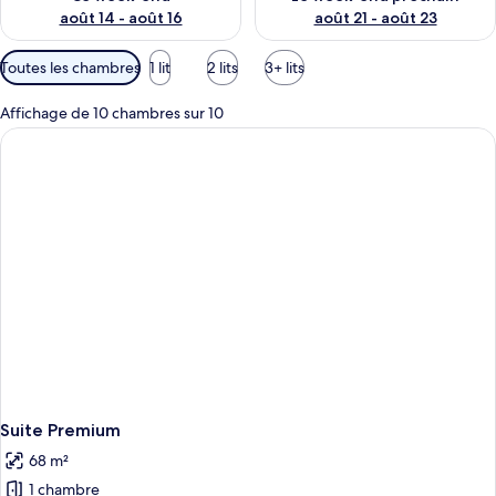
août 14 - août 16
août 21 - août 23
Filtres
Toutes les chambres
1 lit
2 lits
3+ lits
disponibles
pour
Affichage de 10 chambres sur 10
les
chambres
Suite Premium
68 m²
1 chambre