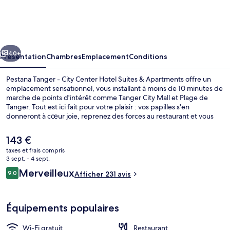
Tanger
-
City
cédent
Suivant
Center
40+
Présentation
Chambres
Emplacement
Conditions
Hotel
Pestana Tanger - City Center Hotel Suites & Apartments offre un
Suites
emplacement sensationnel, vous installant à moins de 10 minutes de
marche de points d'intérêt comme Tanger City Mall et Plage de
&
Tanger. Tout est ici fait pour votre plaisir : vos papilles s'en
Apartments
donneront à cœur joie, reprenez des forces au restaurant et vous
pourrez vous relaxer autour d'un verre au bar/salon. En voiture
depuis cet hôtel, il ne vous faudra pas longtemps pour vous rendre
Le
143 €
à Port de Tanger.
prix
taxes et frais compris
actuel
3 sept. - 4 sept.
Hall
est
Avis
Merveilleux
9,0
Afficher 231 avis
de
9,0 sur 10
voyageurs
143 €.
Équipements populaires
Wi-Fi gratuit
Restaurant