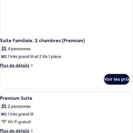
Suite Familiale, 2 chambres (Premium)
4 personnes
1 très grand lit et 2 lits 1 place
Plus
Plus de détails
de
détails
Voir les prix
sur
le
type
Afficher
Minibar, espace de travail pour ordina
5
de
Premium Suite
toutes
chambre
2 personnes
Suite
les
Familiale,
1 très grand lit
photos
2
pour
Wi-Fi gratuit
chambres
ce
(Premium)
Plus
Plus de détails