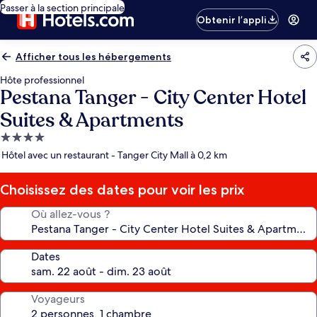
Passer à la section principale
Obtenir l’appli
Afficher tous les hébergements
Hôte professionnel
Pestana Tanger - City Center Hotel
Suites & Apartments
Hébergement
4.0 étoiles
Hôtel avec un restaurant - Tanger City Mall à 0,2 km
Choisissez des dates pour voir les prix
Où allez-vous ?
Dates
Voyageurs