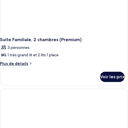
Suite Familiale, 2 chambres (Premium)
3 personnes
1 très grand lit et 2 lits 1 place
Plus
Plus de détails
de
détails
Voir les prix
sur
le
type
de
chambre
Suite
Familiale,
2
chambres
(Premium)