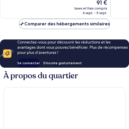
Le
91 €
Excellent,
bien,
nouveau
961 avis
taxes et frais compris
172 avis
prix
4 sept. - 5 sept.
est
de
Comparer des hébergements similaires
91 €
Connectez-vous pour découvrir les réductions et les
avantages dont vous pouvez bénéficier. Plus de récompenses
pour plus d’aventures !
Se connecter
S’inscrire gratuitement
À propos du quartier