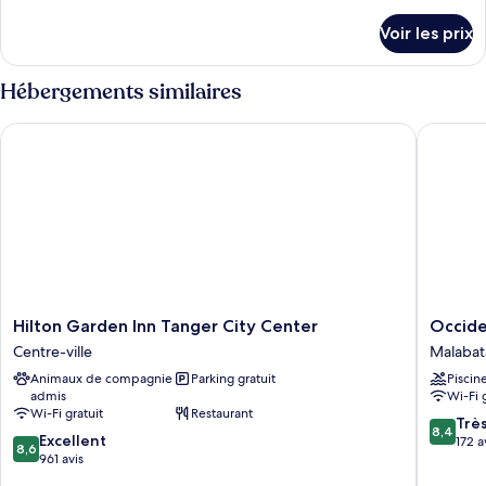
type
de
détails
de
Voir les prix
sur
chambre :
le
Family
type
Hébergements similaires
Suite
de
chambre
Hilton Garden Inn Tanger City Center
Occident
Family
Suite
Hilton
Occiden
Hilton Garden Inn Tanger City Center
Occide
Garden
Tanger
Centre-ville
Malabat
Inn
Malabat
Animaux de compagnie
Parking gratuit
Piscin
Tanger
admis
Wi-Fi 
City
Wi-Fi gratuit
Restaurant
Center
8.4
Trè
8,4
8.6
Centre-
Excellent
sur
172 a
8,6
sur
ville
961 avis
10,
10,
Très