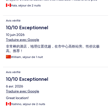
dormi à cause du bébé de la chambre avoisinante qui pleurait
Hala, séjour de 2 nuits
une partie de la nuit. Les chambres sont modernes mais le
ménage laisse à désirer. Sol sal et poussiéreux. Très cher pour ce
que c’est. Je n’y retournerai pas!
Avis vérifié
10/10 Exceptionnel
10 juin 2026
Traduire avec Google
非常棒的酒店，地理位置优越，在市中心高铁站旁。性价比极
高。推荐！
William, séjour de 1 nuit
Avis vérifié
10/10 Exceptionnel
6 avr. 2026
Traduire avec Google
Great location!
Yoshino, séjour de 2 nuits