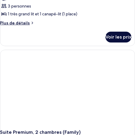
3 personnes
1 très grand lit et 1 canapé-lit (1 place)
Plus
Plus de détails
de
détails
Voir les prix
sur
le
type
de
chambre
Suite
Premium
Suite Premium, 2 chambres (Family)