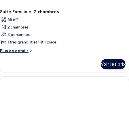
Suite Familiale, 2 chambres
65 m²
2 chambres
3 personnes
1 très grand lit et 1 lit 1 place
Plus
Plus de détails
de
détails
Voir les prix
sur
le
type
de
chambre
Suite
Familiale,
2
chambres