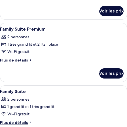
type
de
détails
de
Voir les prix
sur
chambre :
le
Premium
type
Afficher
Minibar, espace de travail pour ordina
5
Suite
de
Family Suite Premium
toutes
chambre
2 personnes
Premium
les
Suite
1 très grand lit et 2 lits 1 place
photos
pour
Wi-Fi gratuit
ce
Plus
Plus de détails
type
de
détails
de
Voir les prix
sur
chambre :
le
Family
type
Afficher
Minibar, espace de travail pour ordina
5
Suite
de
Family Suite
toutes
chambre
Premium
2 personnes
Family
les
Suite
1 grand lit et 1 très grand lit
photos
Premium
pour
Wi-Fi gratuit
ce
Plus
Plus de détails