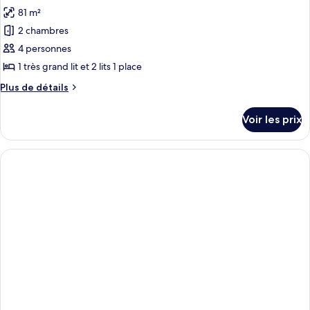
81 m²
2 chambres
4 personnes
1 très grand lit et 2 lits 1 place
Plus
Plus de détails
de
détails
Voir les prix
sur
le
type
de
chambre
Suite
Premium,
2
chambres
(Family)