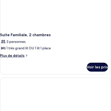
Suite Familiale, 2 chambres
3 personnes
1 très grand lit OU 1 lit 1 place
Plus
Plus de détails
de
détails
Voir les prix
sur
le
type
de
chambre
Suite
Familiale,
2
chambres