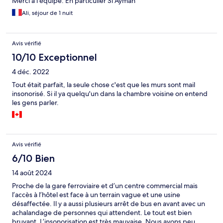
Merci à l’équipe. En particulier Si Ayman
Ali, séjour de 1 nuit
Avis vérifié
10/10 Exceptionnel
4 déc. 2022
Tout était parfait, la seule chose c'est que les murs sont mail
insonorisé. Si il ya quelqu'un dans la chambre voisine on entend
les gens parler.
Avis vérifié
6/10 Bien
14 août 2024
Proche de la gare ferroviaire et d’un centre commercial mais
l’accès à l’hôtel est face à un terrain vague et une usine
désaffectée. Il y a aussi plusieurs arrêt de bus en avant avec un
achalandage de personnes qui attendent. Le tout est bien
bruyant. L’insonorisation est très mauvaise. Nous avons peu