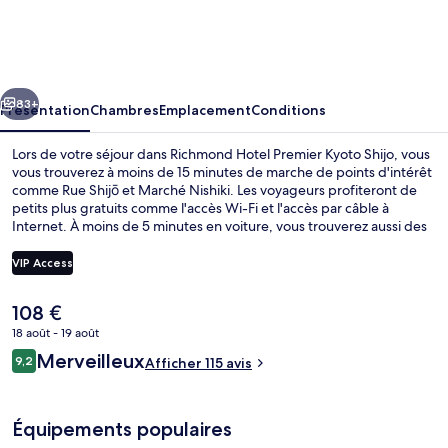
Hotel
Premier
Kyoto
cédent
Suivant
Shijo
83+
Présentation
Chambres
Emplacement
Conditions
Lors de votre séjour dans Richmond Hotel Premier Kyoto Shijo, vous
vous trouverez à moins de 15 minutes de marche de points d'intérêt
comme Rue Shijō et Marché Nishiki. Les voyageurs profiteront de
petits plus gratuits comme l'accès Wi-Fi et l'accès par câble à
Internet. À moins de 5 minutes en voiture, vous trouverez aussi des
sites comme Château de Nijō et Rue Kawaramachi. L'hébergement
se situe à une très courte distance à pied des transports publics :
VIP Access
Station de métro Nijōjō-mae se trouve à 13 min et Station de métro
Karasuma-Oike, à 14 min.
Le
108 €
Hall
prix
18 août - 19 août
actuel
Avis
Merveilleux
9,2
est
Afficher 115 avis
9,2 sur 10
voyageurs
de
108 €.
Équipements populaires