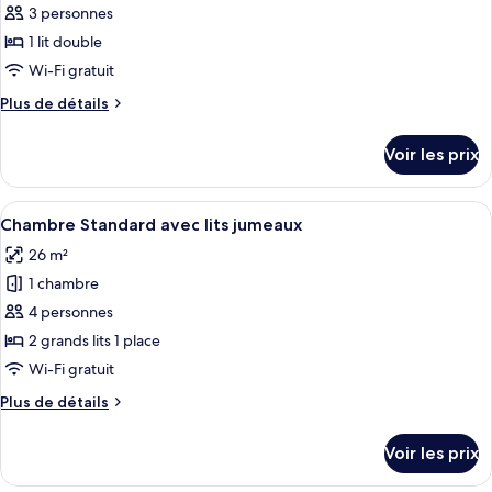
Non-
room,
pour
3 personnes
City
smoking
ce
view,
1 lit double
([Non-
Non-
type
Wi-Fi gratuit
smoking]Premium
smoking
de
([Non-
Twin
Plus
Plus de détails
chambre :
smoking]Premium
de
(Single
Chambre
Twin
détails
Use))
Voir les prix
(Single
sur
Double
Use))
le
Standard
type
Afficher
Une chambre d’hôtel moderne, dotée d’
7
de
Chambre Standard avec lits jumeaux
toutes
chambre
26 m²
Chambre
les
Double
1 chambre
photos
Standard
pour
4 personnes
ce
2 grands lits 1 place
type
Wi-Fi gratuit
de
Plus
Plus de détails
chambre :
de
Chambre
détails
Voir les prix
sur
Standard
le
avec