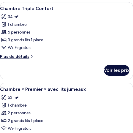
type
Afficher
Une chambre d’hôtel avec deux lits, un
lits
4
de
Chambre Triple Confort
toutes
jumeaux
chambre
34 m²
Chambre
les
Standard
1 chambre
photos
avec
pour
6 personnes
lits
ce
jumeaux
3 grands lits 1 place
type
Wi-Fi gratuit
de
Plus
Plus de détails
chambre :
de
Chambre
détails
Voir les prix
sur
Triple
le
Confort
type
Afficher
Une chambre d’hôtel moderne avec un g
6
de
Chambre « Premier » avec lits jumeaux
toutes
chambre
53 m²
Chambre
les
Triple
1 chambre
photos
Confort
pour
2 personnes
ce
2 grands lits 1 place
type
Wi-Fi gratuit