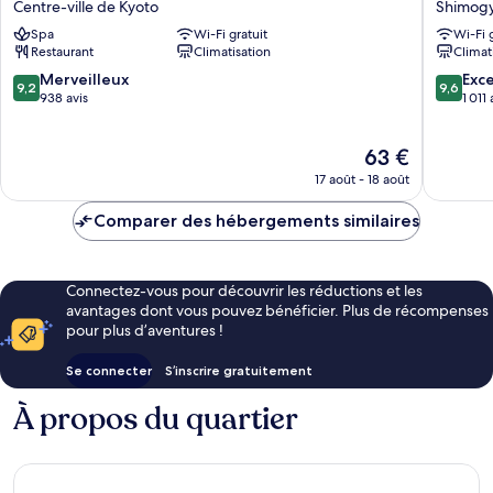
Centre-ville de Kyoto
Shimog
Kyoto
Hotel
Spa
Wi-Fi gratuit
Wi-Fi 
Shijo
Kyoto
Restaurant
Climatisation
Climat
Shinmachi
Karasu
Centre-
Gojo
9.2
9.6
Merveilleux
Exc
9,2
9,6
ville
Shimog
sur
sur
938 avis
1 011 
de
10,
10,
Kyoto
Merveilleux,
Exceptio
Le
63 €
938 avis
1 011 avis
nouveau
17 août - 18 août
prix
est
Comparer des hébergements similaires
de
63 €
Connectez-vous pour découvrir les réductions et les
avantages dont vous pouvez bénéficier. Plus de récompenses
pour plus d’aventures !
Se connecter
S’inscrire gratuitement
À propos du quartier