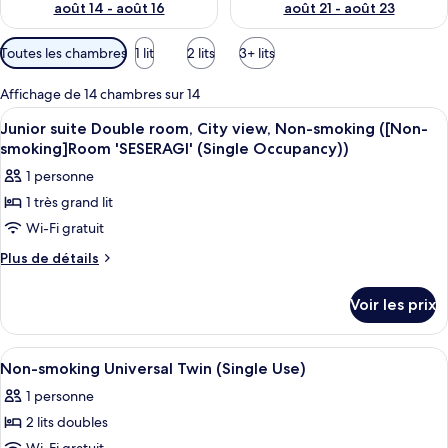
août 14 - août 16
août 21 - août 23
Filtres
Toutes les chambres
1 lit
2 lits
3+ lits
disponibles
pour
Affichage de 14 chambres sur 14
les
Afficher
Une chambre d’hôtel moderne dotée d’un
6
Junior suite Double room, City view, Non-smoking ([Non-
chambres
toutes
smoking]Room 'SESERAGI' (Single Occupancy))
les
1 personne
photos
1 très grand lit
pour
Wi-Fi gratuit
ce
type
Plus
Plus de détails
de
de
détails
chambre :
Voir les prix
sur
Junior
le
suite
type
Afficher
Une chambre d’hôtel avec un grand lit
5
de
Double
Non-smoking Universal Twin (Single Use)
toutes
chambre
room,
1 personne
Junior
les
City
suite
2 lits doubles
photos
view,
Double