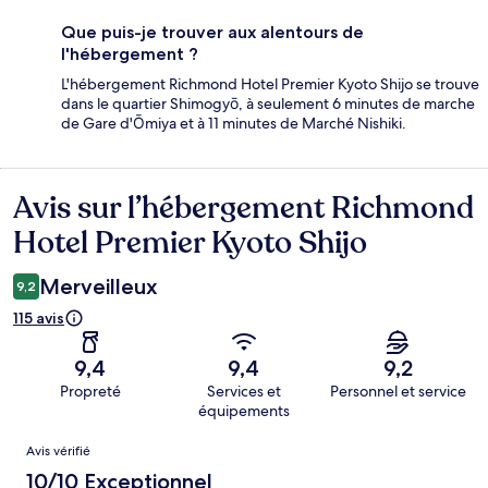
Que puis-je trouver aux alentours de
l'hébergement ?
L'hébergement Richmond Hotel Premier Kyoto Shijo se trouve
dans le quartier Shimogyō, à seulement 6 minutes de marche
de Gare d'Ōmiya et à 11 minutes de Marché Nishiki.
Avis sur l’hébergement Richmond
Avis
Hotel Premier Kyoto Shijo
Merveilleux
9,2
115 avis
9,4
9,4
9,2
Propreté
Services et
Personnel et service
équipements
Avis
Avis vérifié
10/10 Exceptionnel