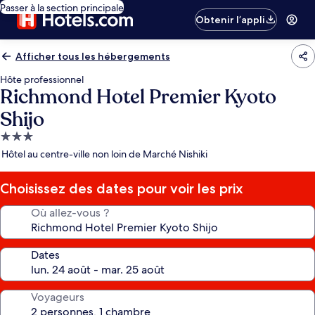
Passer à la section principale
Obtenir l’appli
Afficher tous les hébergements
Hôte professionnel
Richmond Hotel Premier Kyoto
Shijo
Hébergement
3.0 étoiles
Hôtel au centre-ville non loin de Marché Nishiki
Choisissez des dates pour voir les prix
Où allez-vous ?
Dates
Voyageurs