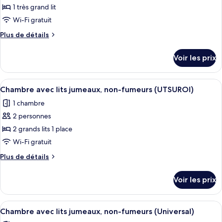
ce
(KOMOREBI
1 très grand lit
Smaller
type
Wi-Fi gratuit
size,
de
42.5
Plus
Plus de détails
chambre :
sqm)
de
Chambre
détails
Voir les prix
sur
Double,
le
non-
type
Afficher
Une chambre d’hôtel moderne avec un 
fumeurs
6
de
Chambre avec lits jumeaux, non-fumeurs (UTSUROI)
toutes
(SESERAGI)
chambre
1 chambre
Chambre
les
Double,
2 personnes
photos
non-
pour
2 grands lits 1 place
fumeurs
ce
(SESERAGI)
Wi-Fi gratuit
type
Plus
Plus de détails
de
de
chambre :
détails
Voir les prix
sur
Chambre
le
avec
type
Afficher
Une chambre d’hôtel avec un grand lit
lits
1
de
Chambre avec lits jumeaux, non-fumeurs (Universal)
toutes
chambre
jumeaux,