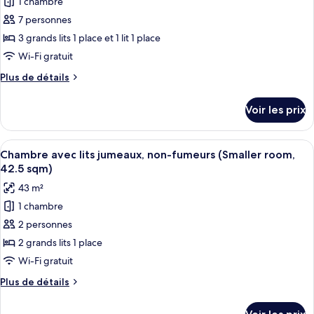
1 chambre
photos
Supérieure
pour
7 personnes
ce
3 grands lits 1 place et 1 lit 1 place
type
Wi-Fi gratuit
de
Plus
Plus de détails
chambre :
de
Chambre
détails
Voir les prix
sur
Triple
le
Confort,
type
Afficher
Une chambre d’hôtel moderne dotée d’un
non-
6
de
Chambre avec lits jumeaux, non-fumeurs (Smaller room,
toutes
fumeurs
chambre
42.5 sqm)
Chambre
les
43 m²
Triple
photos
Confort,
1 chambre
pour
non-
2 personnes
ce
fumeurs
type
2 grands lits 1 place
de
Wi-Fi gratuit
chambre :
Plus
Plus de détails
Chambre
de
avec
détails