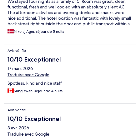
We stayed four nights as a family of 5. Room was great, clean,
functional, fresh and well cooled with an absolutely silent AC.
The afternoon activities and evening drinks and snacks were
nice additional. The hotel location was fantastic with lovely small
back street right outside the door and public transport within a
short walk. We will definitely go back if back in Kyoto another
Nikolaj Ager, séjour de 5 nuits
time.
Avis vérifié
10/10 Exceptionnel
17 mars 2026
Traduire avec Google
Spotless, kind and nice staff
Sung Kwan, séjour de 4 nuits
Avis vérifié
10/10 Exceptionnel
3 avr. 2026
Traduire avec Google