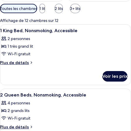
Filtres
Toutes les chambres
1 lit
2 lits
3+ lits
disponibles
pour
Affichage de 12 chambres sur 12
les
Afficher
Une chambre d’hôtel équipée d’un lit, 
9
1 King Bed, Nonsmoking, Accessible
chambres
toutes
2 personnes
les
1 très grand lit
photos
pour
Wi-Fi gratuit
ce
Plus
Plus de détails
type
de
détails
de
Voir les prix
sur
chambre :
le
1
type
Afficher
Une chambre d’hôtel avec deux lits, un
10
King
de
2 Queen Beds, Nonsmoking, Accessible
toutes
chambre
Bed,
4 personnes
1
les
Nonsmoking,
King
2 grands lits
photos
Accessible
Bed,
pour
Wi-Fi gratuit
Nonsmoking,
ce
Accessible
Plus
Plus de détails