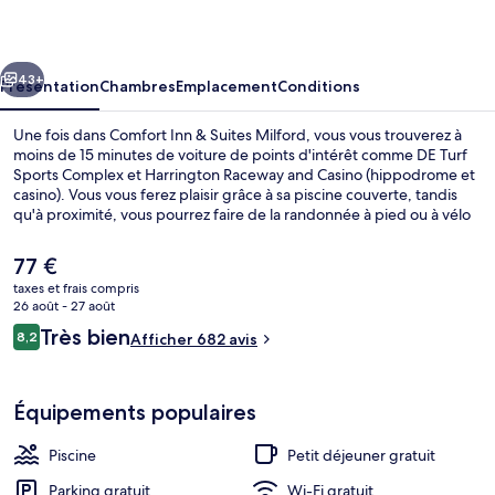
&
Suites
cédent
Suivant
Milford
43+
Présentation
Chambres
Emplacement
Conditions
Une fois dans Comfort Inn & Suites Milford, vous vous trouverez à
moins de 15 minutes de voiture de points d'intérêt comme DE Turf
Sports Complex et Harrington Raceway and Casino (hippodrome et
casino). Vous vous ferez plaisir grâce à sa piscine couverte, tandis
qu'à proximité, vous pourrez faire de la randonnée à pied ou à vélo
et du kayak. Les autres voyageurs adorent le personnel attentionné.
Le
77 €
prix
taxes et frais compris
actuel
26 août - 27 août
Hall
est
Avis
Très bien
8,2
Afficher 682 avis
de
8,2 sur 10
voyageurs
77 €.
Équipements populaires
Piscine
Petit déjeuner gratuit
Parking gratuit
Wi-Fi gratuit