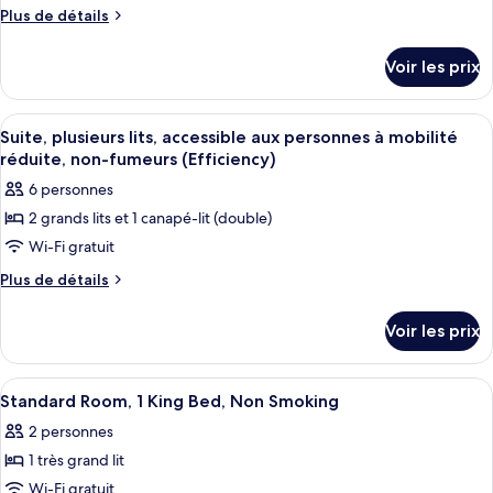
ce
fumeurs
Plus
Plus de détails
type
de
détails
de
Voir les prix
sur
chambre :
le
Suite,
type
Afficher
Une chambre d’hôtel avec deux lits, de
3
plusieurs
de
Suite, plusieurs lits, accessible aux personnes à mobilité
toutes
chambre
lits,
réduite, non-fumeurs (Efficiency)
Suite,
les
non-
6 personnes
plusieurs
photos
fumeurs
lits,
2 grands lits et 1 canapé-lit (double)
pour
non-
(Efficiency)
Wi-Fi gratuit
ce
fumeurs
(Efficiency)
type
Plus
Plus de détails
de
de
détails
chambre :
Voir les prix
sur
Suite,
le
plusieurs
type
Afficher
Une chambre d’hôtel équipée d’une télé
1
de
lits,
Standard Room, 1 King Bed, Non Smoking
toutes
chambre
accessible
2 personnes
Suite,
les
aux
plusieurs
1 très grand lit
photos
personnes
lits,
pour
Wi-Fi gratuit