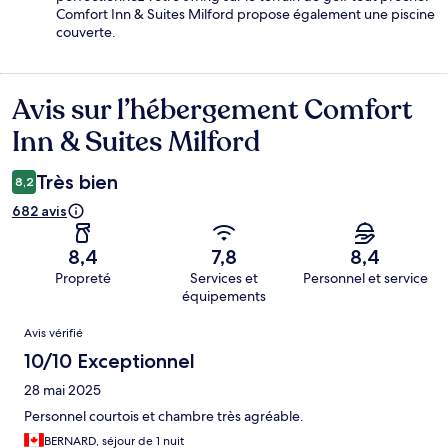
Comfort Inn & Suites Milford propose également une piscine
couverte.
Avis sur l’hébergement Comfort
Avis
Inn & Suites Milford
Très bien
8,2
682 avis
8,4
7,8
8,4
Propreté
Services et
Personnel et service
équipements
Avis
Avis vérifié
10/10 Exceptionnel
28 mai 2025
Personnel courtois et chambre très agréable.
BERNARD, séjour de 1 nuit