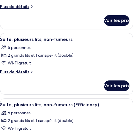
personnes
ce
accessible
Plus
Plus de détails
à
aux
type
de
mobilité
personnes
détails
de
Voir les prix
à
réduite,
sur
chambre :
mobilité
le
non-
Suite,
réduite,
type
fumeurs
Afficher
Un salon avec un canapé bleu, deux po
non-
1
plusieurs
de
Suite, plusieurs lits, non-fumeurs
toutes
fumeurs
chambre
lits,
5 personnes
Suite,
les
non-
plusieurs
2 grands lits et 1 canapé-lit (double)
photos
fumeurs
lits,
pour
Wi-Fi gratuit
non-
ce
fumeurs
Plus
Plus de détails
type
de
détails
de
Voir les prix
sur
chambre :
le
Suite,
type
Afficher
Une cuisine dotée de meubles en bois, 
4
plusieurs
de
Suite, plusieurs lits, non-fumeurs (Efficiency)
toutes
chambre
lits,
6 personnes
Suite,
les
non-
plusieurs
2 grands lits et 1 canapé-lit (double)
photos
fumeurs
lits,
pour
Wi-Fi gratuit
non-