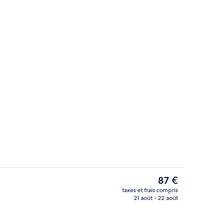
Restauration
Le
87 €
prix
taxes et frais compris
actuel
21 août - 22 août
rte, 2 piscines extérieures
Piscine couverte, 2 piscines extérieure
est
de