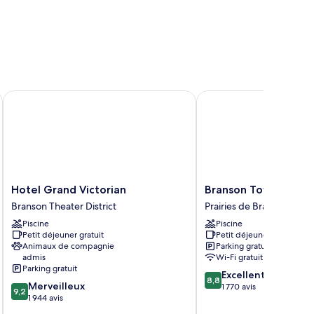
 Center
Hotel Grand Victorian
Branson Towers Hotel
Hotel
Branson
Hotel Grand Victorian
Branson Towers Hot
Grand
Towers
Branson Theater District
Prairies de Branson
Victorian
Hotel
Piscine
Piscine
Branson
Prairies
Petit déjeuner gratuit
Petit déjeuner gratuit
Theater
de
Animaux de compagnie
Parking gratuit
District
Branson
admis
Wi-Fi gratuit
Parking gratuit
8.8
Excellent
8,8
9.2
Merveilleux
sur
1 770 avis
9,2
sur
1 944 avis
10,
10,
Excellent,