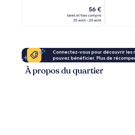
bien,
1 787 avis
Le
56 €
6 264 avis
nouveau
taxes et frais compris
prix
25 août - 26 août
est
de
56 €
Connectez-vous pour découvrir les 
pouvez bénéficier. Plus de récompen
À propos du quartier