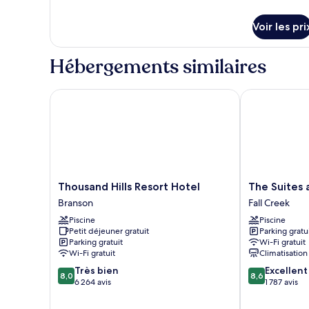
de
Villa,
détails
1
Voir les pri
sur
chambre
le
type
Hébergements similaires
de
chambre
Villa,
Thousand Hills Resort Hotel
The Suites at 
1
chambre
Thousand
The
Thousand Hills Resort Hotel
The Suites 
Hills
Suites
Branson
Fall Creek
Resort
at
Piscine
Piscine
Hotel
Fall
Petit déjeuner gratuit
Parking gratu
Branson
Creek
Parking gratuit
Wi-Fi gratuit
Fall
Wi-Fi gratuit
Climatisation
Creek
8.0
8.6
Très bien
Excellent
8,0
8,6
sur
sur
6 264 avis
1 787 avis
10,
10,
Très
Excellent,