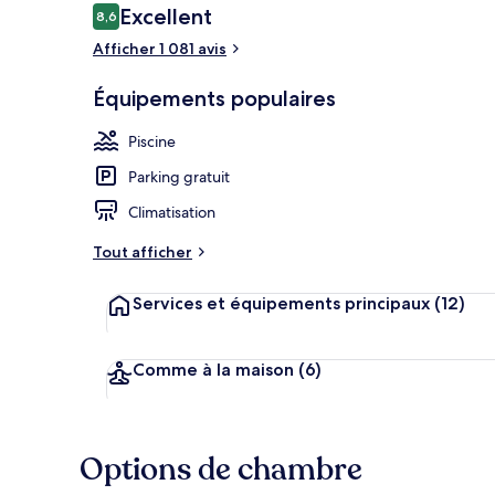
Avis
Excellent
8,6
8,6 sur 10
voyageurs
Afficher 1 081 avis
Enceinte de 
Équipements populaires
Piscine
Parking gratuit
Climatisation
Tout afficher
Services et équipements principaux
(12)
Comme à la maison
(6)
Options de chambre