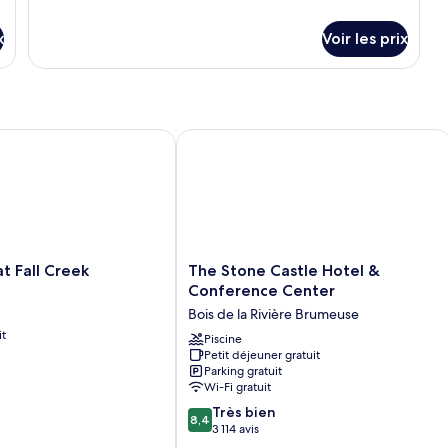
de
Villa
détails
Majestueuse,
x
Voir les prix
sur
2
le
chambres
type
de
chambre
Villa
Fall Creek
The Stone Castle Hotel & Conference
Majestueuse,
2
chambres
The
at Fall Creek
The Stone Castle Hotel &
Stone
Conference Center
Castle
Bois de la Rivière Brumeuse
Hotel
it
&
Piscine
Petit déjeuner gratuit
Conference
Parking gratuit
Center
Wi-Fi gratuit
Bois
8.4
de
Très bien
8,4
sur
la
3 114 avis
10,
Rivière