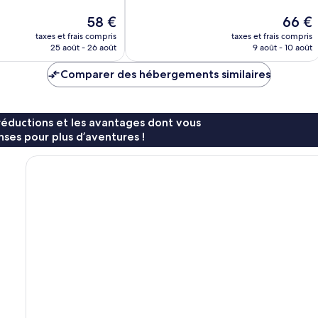
Très
Brumeuse
Le
Le
58 €
66 €
bien,
nouveau
nouvea
taxes et frais compris
taxes et frais compris
3 114 avis
prix
prix
25 août - 26 août
9 août - 10 août
est
est
de
de
Comparer des hébergements similaires
58 €
66 €
réductions et les avantages dont vous
ses pour plus d’aventures !