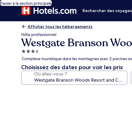
Passer à la section principale
Rechercher des voyage
Afficher tous les hébergements
Hôte professionnel
Westgate Branson Woo
Hébergement
3.5 étoiles
Complexe touristique dans les montagnes avec 2 piscines ex
Choisissez des dates pour voir les prix
Où allez-vous ?
Galerie
photos
de
l’hébergement
Westgate