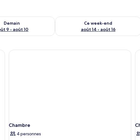
sponibilité pour demain août 9 - août 10
Vérifier la disponibilité pour ce week
Demain
Ce week-end
ût 9 - août 10
août 14 - août 16
plans de travail en granit, de chaises en bois, d’une table à manger et d’une
Chambre
C
4 personnes