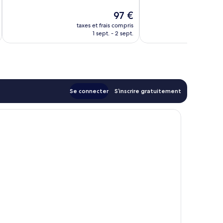
Merveilleux,
1 770 avis
Le
97 €
1 944 avis
u
nouveau
taxes et frais compris
tax
prix
1 sept. - 2 sept.
est
de
97 €
Se connecter
S’inscrire gratuitement