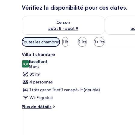
Vérifiez la disponibilité pour ces dates.
Vérifier la disponibilité pour ce soir août 8 - août 9
Vérifier la di
Ce soir
août 8 - août 9
ao
Filtres
Toutes les chambres
1 lit
2 lits
3+ lits
disponibles
Afficher
Une cuisine spacieuse dotée de 
pour
4
Villa 1 chambre
toutes
les
Excellent
les
8,6
chambres
8,6 sur 10
(18 avis)
18 avis
photos
85 m²
pour
4 personnes
ce
1 très grand lit et 1 canapé-lit (double)
type
Wi-Fi gratuit
de
chambre :
Plus
Plus de détails
de
Villa
détails
1
sur
chambre
le
type