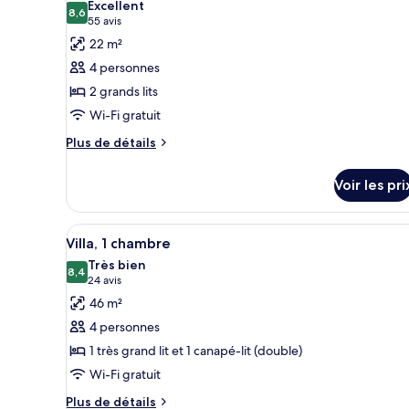
King
Excellent
les
8,6
8,6 sur 10
Bed
(55 avis)
55 avis
photos
22 m²
pour
4 personnes
ce
2 grands lits
type
Wi-Fi gratuit
de
chambre :
Plus
Plus de détails
de
Chambre
détails
Tradition,
Voir les pri
sur
2
le
grands
type
Afficher
Literie de qualité supérieure, 
3
de
Villa, 1 chambre
lits
toutes
chambre
Très bien
Chambre
les
8,4
8,4 sur 10
(24 avis)
24 avis
Tradition,
photos
46 m²
2
pour
grands
4 personnes
ce
lits
1 très grand lit et 1 canapé-lit (double)
type
Wi-Fi gratuit
de
chambre :
Plus
Plus de détails