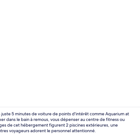
Réception
 juste 5 minutes de voiture de points d'intérêt comme Aquarium at
xer dans le bain à remous, vous dépenser au centre de fitness ou
ages de cet hébergement figurent 2 piscines extérieures, une
Piscine couve
autres voyageurs adorent le personnel attentionné.