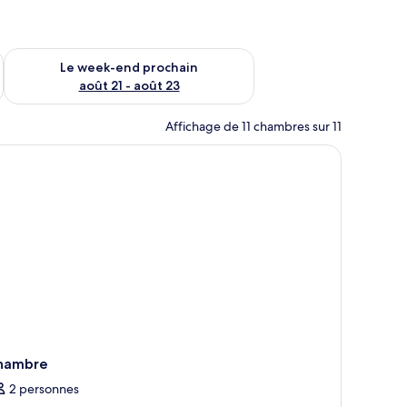
-end août 14 - août 16
Vérifier la disponibilité pour le week-end prochain août 21 - 
Le week-end prochain
août 21 - août 23
Affichage de 11 chambres sur 11
 cheminée.
hambre
2 personnes