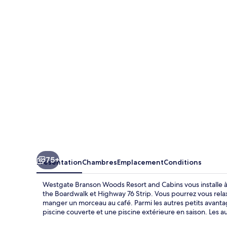
Branson
Woods
Resort
and
Cabins
75+
Présentation
Chambres
Emplacement
Conditions
Westgate Branson Woods Resort and Cabins vous installe à
the Boardwalk et Highway 76 Strip. Vous pourrez vous rela
manger un morceau au café. Parmi les autres petits avant
piscine couverte et une piscine extérieure en saison. Les 