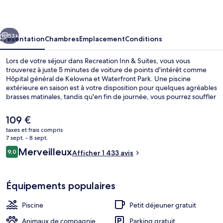
&
Suites
cédent
Suivant
53+
Présentation
Chambres
Emplacement
Conditions
Lors de votre séjour dans Recreation Inn & Suites, vous vous
trouverez à juste 5 minutes de voiture de points d'intérêt comme
Hôpital général de Kelowna et Waterfront Park. Une piscine
extérieure en saison est à votre disposition pour quelques agréables
brasses matinales, tandis qu'en fin de journée, vous pourrez souffler
un peu dans le sauna. À moins de 5 minutes en voiture, vous
trouverez aussi des sites comme Lac Okanagan et Prospera Place. Le
Le
109 €
personnel attentionné et les chambres agréables remportent un
prix
taxes et frais compris
franc succès auprès des autres voyageurs.
actuel
7 sept. - 8 sept.
Coin salon dans le hall
est
Avis
Merveilleux
9,0
Afficher 1 433 avis
de
9,0 sur 10
voyageurs
109 €.
Équipements populaires
Piscine
Petit déjeuner gratuit
Animaux de compagnie
Parking gratuit