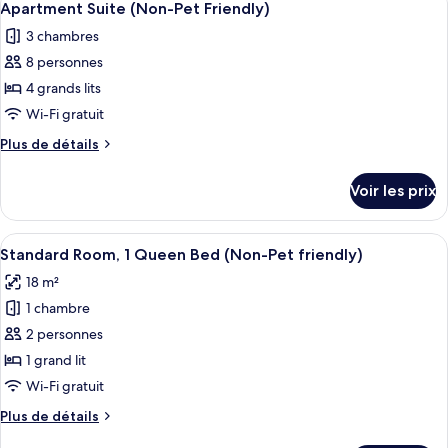
with
8
de
Apartment Suite (Non-Pet Friendly)
toutes
chambre
1
3 chambres
2
les
Single
Queens
8 personnes
photos
Bed
with
pour
4 grands lits
(Non-
1
ce
Single
Wi-Fi gratuit
Pet
Bed
type
friendly)
Plus
Plus de détails
(Non-
de
de
Pet
chambre :
détails
friendly)
Voir les prix
sur
Apartment
le
Suite
type
Afficher
Une chambre d’hôtel avec un grand lit
(Non-
5
de
Standard Room, 1 Queen Bed (Non-Pet friendly)
toutes
chambre
Pet
18 m²
Apartment
les
Friendly)
Suite
1 chambre
photos
(Non-
pour
2 personnes
Pet
ce
Friendly)
1 grand lit
type
Wi-Fi gratuit
de
Plus
Plus de détails
chambre :
de