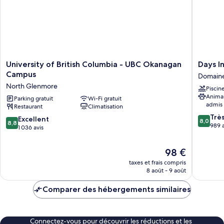
Kitchen
with
a
(Non-
separate
PetFriendly)
1
Bedroom,
Kitchen
(Non-
University
Days
University of British Columbia - UBC Okanagan
Days I
PetFriendly)
of
Inn
Campus
Domaine
British
by
North Glenmore
Piscin
Columbia
Wyndh
Anima
-
Parking gratuit
Wi-Fi gratuit
Kelown
admis
Restaurant
Climatisation
UBC
Domain
8.0
Okanagan
de
Trè
8.8
Excellent
8,0
8,8
sur
Campus
la
989 a
sur
1 036 avis
10,
North
Montag
10,
Très
Glenmore
Dilworth
Excellent,
Le
98 €
bien,
1 036 avis
nouveau
989 avis
taxes et frais compris
prix
8 août - 9 août
est
de
Comparer des hébergements similaires
98 €
Connectez-vous pour découvrir les réductions et les