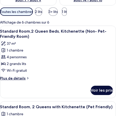
août 7 - août 9
août 14 - août 16
Filtres
Toutes les chambres
2 lits
3+ lits
1 lit
disponibles
pour
Affichage de 6 chambres sur 6
les
Afficher
Une chambre d’hôtel avec deux lits, un
7
Standard Room,2 Queen Beds, Kitchenette (Non- Pet-
chambres
toutes
Friendly Room)
les
37 m²
photos
1 chambre
pour
4 personnes
ce
type
2 grands lits
de
Wi-Fi gratuit
chambre :
Plus
Plus de détails
Standard
de
Room,2
détails
Voir les prix
sur
Queen
le
Beds,
type
Afficher
Une chambre d’hôtel avec un lit, une 
Kitchenette
7
de
Standard Room, 2 Queens with Kitchenette (Pet Friendly)
toutes
chambre
(Non-
1 chambre
Standard
les