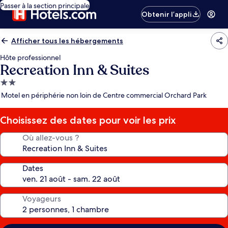
Passer à la section principale
Obtenir l’appli
Afficher tous les hébergements
Hôte professionnel
Recreation Inn & Suites
Hébergement
2.0 étoiles
Motel en périphérie non loin de Centre commercial Orchard Park
Choisissez des dates pour voir les prix
Où allez-vous ?
Dates
Voyageurs