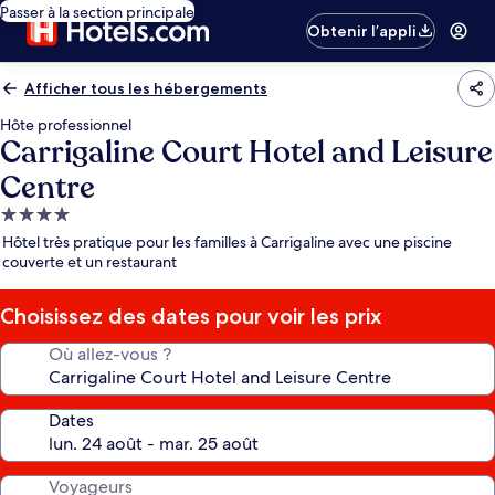
Passer à la section principale
Obtenir l’appli
Afficher tous les hébergements
Hôte professionnel
Carrigaline Court Hotel and Leisure
Centre
Hébergement
4.0 étoiles
Hôtel très pratique pour les familles à Carrigaline avec une piscine
couverte et un restaurant
Choisissez des dates pour voir les prix
Où allez-vous ?
Dates
Voyageurs