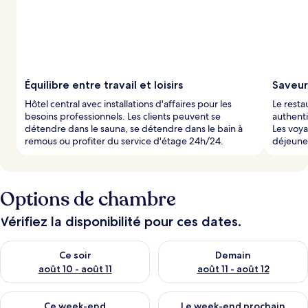
Équilibre entre travail et loisirs
Saveur
Hôtel central avec installations d'affaires pour les
Le resta
besoins professionnels. Les clients peuvent se
authenti
détendre dans le sauna, se détendre dans le bain à
Les voya
remous ou profiter du service d'étage 24h/24.
déjeuner
Options de chambre
Vérifiez la disponibilité pour ces dates.
Vérifier la disponibilité pour ce soir août 10 - août 11
Vérifier la disponibilité pour 
Ce soir
Demain
août 10 - août 11
août 11 - août 12
Vérifier la disponibilité pour ce week-end août 14 - août 16
Vérifier la disponibilité pour
Ce week-end
Le week-end prochain