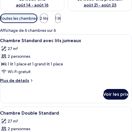
août 14 - août 16
août 21 - août 23
Filtres
Toutes les chambres
2 lits
1 lit
disponibles
pour
Affichage de 6 chambres sur 6
les
Afficher
Une chambre d’hôtel avec deux lits, u
5
Chambre Standard avec lits jumeaux
chambres
toutes
27 m²
les
2 personnes
photos
pour
1 lit 1 place et 1 grand lit 1 place
ce
Wi-Fi gratuit
type
Plus
Plus de détails
de
de
chambre :
détails
Voir les prix
sur
Chambre
le
Standard
type
Afficher
Une chambre d’hôtel avec deux lits, u
avec
6
de
Chambre Double Standard
toutes
chambre
lits
27 m²
Chambre
les
jumeaux
Standard
2 personnes
photos