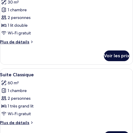
30 m²
Chambre
les
1
Double
1 chambre
photos
personne
Standard
pour
2 personnes
pour
ce
1
1 lit double
personne
type
Wi-Fi gratuit
de
Plus
Plus de détails
chambre :
de
Suite
détails
Voir les prix
sur
Studio
le
Junior
type
Afficher
Un salon moderne avec un coin repas, 
5
de
Suite Classique
toutes
chambre
60 m²
Suite
les
Studio
1 chambre
photos
Junior
pour
2 personnes
ce
1 très grand lit
type
Wi-Fi gratuit
de
Plus
Plus de détails
chambre :
de
Suite
détails