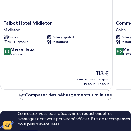
Talbot
Commod
Talbot Hotel Midleton
Commo
Hotel
Hotel
Midleton
Cobh
Midleton
Cobh
Piscine
Parking gratuit
Parkin
Midleton
Wi-Fi gratuit
Restaurant
Restau
9.2
9.0
Merveilleux
Mer
9,2
9,0
sur
sur
270 avis
1 009
10,
10,
Merveilleux,
Merveill
270 avis
1 009 av
Le
113 €
nouveau
taxes et frais compris
prix
16 août - 17 août
est
de
Comparer des hébergements similaires
113 €
Connectez-vous pour découvrir les réductions et les
avantages dont vous pouvez bénéficier. Plus de récompenses
pour plus d’aventures !