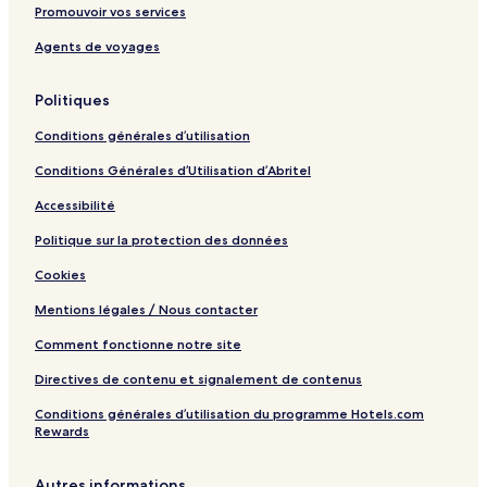
n
t
o
y
Promouvoir vos services
t
e
m
o
s
m
Agents de voyages
a
o
i
d
Politiques
r
a
p
t
Conditions générales d’utilisation
o
i
r
o
Conditions Générales d’Utilisation d’Abritel
t
n
Accessibilité
Politique sur la protection des données
Cookies
Mentions légales / Nous contacter
Comment fonctionne notre site
Directives de contenu et signalement de contenus
Conditions générales d’utilisation du programme Hotels.com
Rewards
Autres informations