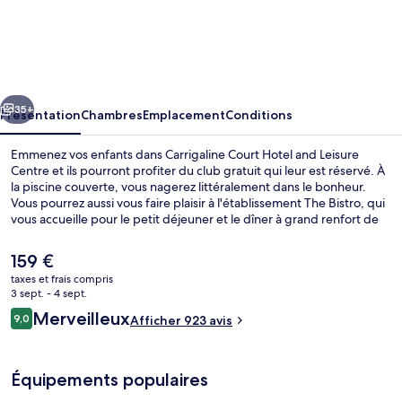
Carrigaline
Court
Hotel
and
cédent
Suivant
Leisure
35+
Présentation
Chambres
Emplacement
Conditions
Centre
Emmenez vos enfants dans Carrigaline Court Hotel and Leisure
Centre et ils pourront profiter du club gratuit qui leur est réservé. À
la piscine couverte, vous nagerez littéralement dans le bonheur.
Vous pourrez aussi vous faire plaisir à l'établissement The Bistro, qui
vous accueille pour le petit déjeuner et le dîner à grand renfort de
spécialités Cuisine irlandaise. Au menu des petits plus offerts sur
place, on trouve un bar / salon, un centre de remise en forme et une
Le
159 €
salle de fitness. Sympa non ? Les autres voyageurs ne disent que du
prix
taxes et frais compris
bien en ce qui concerne le personnel attentionné.
actuel
3 sept. - 4 sept.
Petit déjeuner et dîner servis sur place
est
Avis
Merveilleux
9,0
Afficher 923 avis
de
9,0 sur 10
voyageurs
159 €.
Équipements populaires