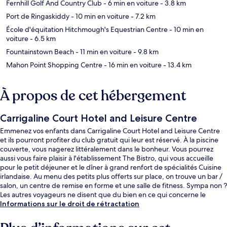
Fernhill Golf And Country Club
- 6 min en voiture
- 3.8 km
Port de Ringaskiddy
- 10 min en voiture
- 7.2 km
École d'équitation Hitchmough's Equestrian Centre
- 10 min en
voiture
- 6.5 km
Fountainstown Beach
- 11 min en voiture
- 9.8 km
Mahon Point Shopping Centre
- 16 min en voiture
- 13.4 km
À propos de cet hébergement
Carrigaline Court Hotel and Leisure Centre
Emmenez vos enfants dans Carrigaline Court Hotel and Leisure Centre
et ils pourront profiter du club gratuit qui leur est réservé. À la piscine
couverte, vous nagerez littéralement dans le bonheur. Vous pourrez
aussi vous faire plaisir à l'établissement The Bistro, qui vous accueille
pour le petit déjeuner et le dîner à grand renfort de spécialités Cuisine
irlandaise. Au menu des petits plus offerts sur place, on trouve un bar /
salon, un centre de remise en forme et une salle de fitness. Sympa non ?
Les autres voyageurs ne disent que du bien en ce qui concerne le
personnel attentionné.
Informations sur le droit de rétractation