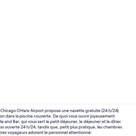
1 très grand 
n Chicago OHare Airport propose une navette gratuite (24 h/24).
geon dans la piscine couverte. De quoi vous ouvrir joyeusement
e and Bar, qui vous sert le petit déjeuner, le déjeuner et le dîner.
Piscine couv
ess ouverte 24 h/24, tandis que, petit plus pratique, les chambres
utres voyageurs adorent le personnel attentionné.