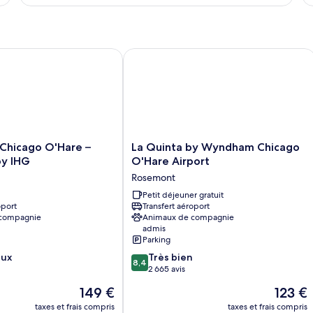
très
g
le
le
grand
type
li
ty
de
d
lit
chambre
c
Chambre,
Ch
Chicago O'Hare – Rosemont by IHG
La Quinta by Wyndham Chicago O'Har
1
2
très
gr
grand
lit
lit
La
 Chicago O'Hare –
La Quinta by Wyndham Chicago
Quinta
y IHG
O'Hare Airport
by
Rosemont
Wyndham
Chicago
Petit déjeuner gratuit
oport
Transfert aéroport
O'Hare
 compagnie
Animaux de compagnie
Airport
admis
Rosemont
Parking
8.4
eux
Très bien
8,4
sur
2 665 avis
10,
Le
Le
149 €
123 €
Très
nouveau
nouveau
bien,
taxes et frais compris
taxes et frais compris