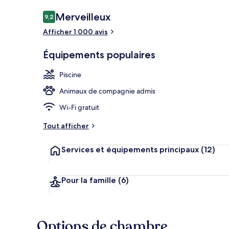
Avis
Merveilleux
9,2
9,2 sur 10
voyageurs
Afficher 1 000 avis
Hall
Équipements populaires
Piscine
Animaux de compagnie admis
Wi-Fi gratuit
Tout afficher
Services et équipements principaux
(12)
Pour la famille
(6)
Options de chambre