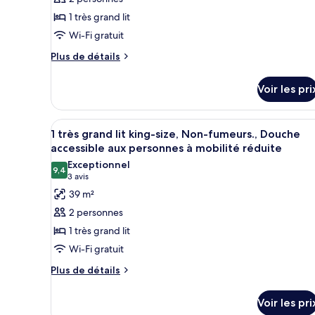
1 très grand lit
Wi-Fi gratuit
Plus
Plus de détails
de
détails
Voir les pri
sur
le
type
Afficher
Une chambre d’hôtel avec un gr
4
de
1 très grand lit king-size, Non-fumeurs., Douche
toutes
chambre
accessible aux personnes à mobilité réduite
King
les
Exceptionnel
Room
9,4
photos
9,4 sur 10
(3 avis)
3 avis
pour
39 m²
ce
2 personnes
type
1 très grand lit
de
Wi-Fi gratuit
chambre :
Plus
1
Plus de détails
de
très
détails
grand
Voir les pri
sur