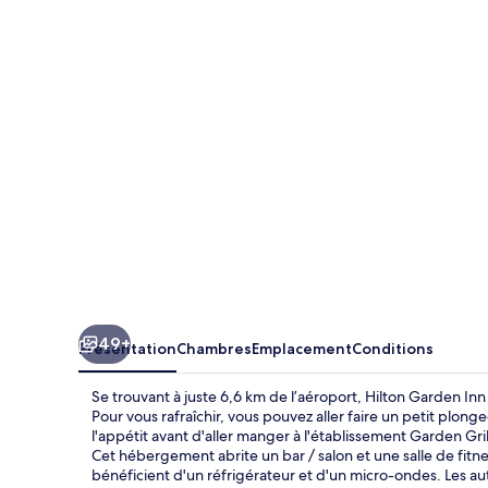
Garden
Inn
Chicago
OHare
Airport
49+
Présentation
Chambres
Emplacement
Conditions
Se trouvant à juste 6,6 km de l’aéroport, Hilton Garden In
Pour vous rafraîchir, vous pouvez aller faire un petit plon
l'appétit avant d'aller manger à l'établissement Garden Grill
Cet hébergement abrite un bar / salon et une salle de fitn
bénéficient d'un réfrigérateur et d'un micro-ondes. Les a