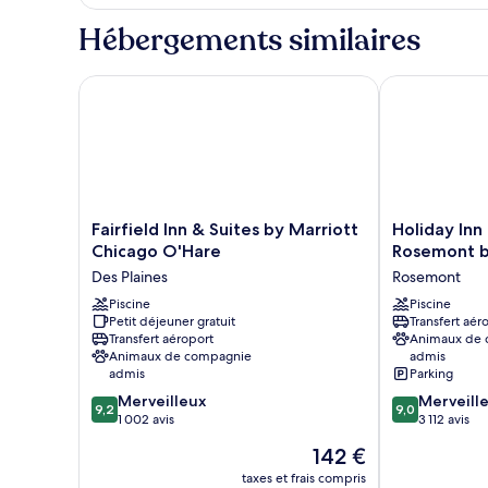
grands
le
(Hearing)
lits
type
Hébergements similaires
de
chambre
Chambre,
Fairfield Inn & Suites by Marriott Chicago O'Hare
Holiday Inn 
2
grands
lits
Fairfield
Holiday
Fairfield Inn & Suites by Marriott
Holiday Inn
Inn
Inn
Chicago O'Hare
Rosemont b
&
Chicago
Des Plaines
Rosemont
Suites
O'Hare
by
Piscine
–
Piscine
Petit déjeuner gratuit
Transfert aér
Marriott
Rosemont
Transfert aéroport
Animaux de
Chicago
by
Animaux de compagnie
admis
O'Hare
IHG
admis
Parking
Des
Rosemont
9.2
9.0
Merveilleux
Merveill
Plaines
9,2
9,0
sur
sur
1 002 avis
3 112 avis
10,
10,
Le
142 €
Merveilleux,
Merveilleux,
nouveau
1 002 avis
3 112 avis
taxes et frais compris