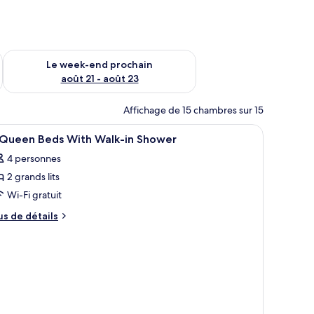
-end août 14 - août 16
Vérifier la disponibilité pour le week-end prochain août 21 - 
Le week-end prochain
août 21 - août 23
Affichage de 15 chambres sur 15
 un bureau avec une chaise, une télévision et une fenêtre avec des rideaux.
fficher
Une chambre d’hôtel avec deux lits, un bureau
7
 Queen Beds With Walk-in Shower
outes
4 personnes
s
2 grands lits
hotos
our
Wi-Fi gratuit
e
us
us de détails
ype
e
tails
e
r
hambre :
pe
ueen
e
hambre
eds