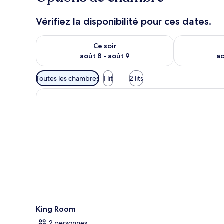
Vérifiez la disponibilité pour ces dates.
Vérifier la disponibilité pour ce soir août 8 - août 9
Vérifier la di
Ce soir
août 8 - août 9
ao
Filtres
Toutes les chambres
1 lit
2 lits
disponibles
pour
les
chambres
King Room
2 personnes