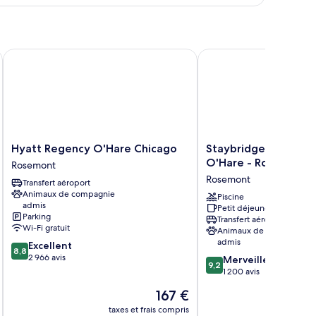
rands
ts
pe
e
hambre
ambre,
e Airport
Hyatt Regency O'Hare Chicago
Staybridge Suites Chi
ands
s
Hyatt
Staybridge
Hyatt Regency O'Hare Chicago
Staybridge Suites C
Regency
Suites
O'Hare - Rosemont 
Rosemont
O'Hare
Chicago
Rosemont
Transfert aéroport
Chicago
O'Hare
Animaux de compagnie
Rosemont
-
Piscine
admis
Petit déjeuner gratuit
Rosemont
Parking
Transfert aéroport
by
Wi-Fi gratuit
Animaux de compagnie
IHG
admis
8.8
Excellent
Rosemont
8,8
sur
2 966 avis
9.2
Merveilleux
9,2
10,
sur
1 200 avis
Excellent,
10,
Le
167 €
2 966 avis
Merveilleux,
nouveau
1 200 avis
taxes et frais compris
tax