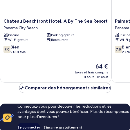
Chateau
Palmett
Chateau Beachfront Hotel, A By The Sea Resort
Palmet
Beachfront
Beachfr
Panama City Beach
Panama 
Hotel,
Hotel,
Piscine
Parking gratuit
Piscin
A
a
Wi-Fi gratuit
Restaurant
Wi-Fi 
By
By
The
the
7.0
7.8
Bien
Bie
7,0
7,8
Sea
Sea
sur
sur
2 001 avis
2 774
Resort
Resort
10,
10,
Panama
Panama
Bien,
Bien,
Le
64 €
City
City
2 001 avis
2 774 avi
nouveau
Beach
taxes et frais compris
Beach
prix
11 août - 12 août
est
de
Comparer des hébergements similaires
64 €
Connectez-vous pour découvrir les réductions et les
avantages dont vous pouvez bénéficier. Plus de récompenses
pour plus d’aventures !
Se connecter
S’inscrire gratuitement