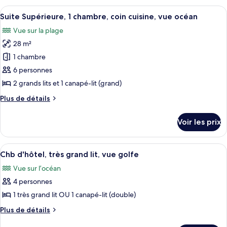
et
type
Afficher
Une chambre d’hôtel avec deux lits, un
four
20
de
Suite Supérieure, 1 chambre, coin cuisine, vue océan
toutes
chambre
à
Vue sur la plage
Chambre
les
micro-
Double,
28 m²
photos
ondes,
réfrigérateur
pour
1 chambre
en
et
ce
four
6 personnes
bord
à
type
de
2 grands lits et 1 canapé-lit (grand)
micro-
de
plage
ondes,
Plus
Plus de détails
chambre :
en
de
Suite
bord
détails
Voir les prix
de
sur
Supérieure,
plage
le
1
type
Afficher
Une chambre d’hôtel avec un lit, une c
chambre,
8
de
Chb d'hôtel, très grand lit, vue golfe
toutes
coin
chambre
Vue sur l’océan
Suite
les
cuisine,
Supérieure,
4 personnes
photos
vue
1
pour
1 très grand lit OU 1 canapé-lit (double)
océan
chambre,
ce
coin
Plus
Plus de détails
cuisine,
type
de
vue