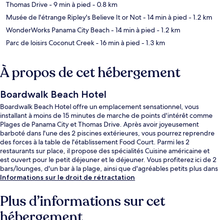
Thomas Drive
- 9 min à pied
- 0.8 km
Musée de l'étrange Ripley's Believe It or Not
- 14 min à pied
- 1.2 km
WonderWorks Panama City Beach
- 14 min à pied
- 1.2 km
Parc de loisirs Coconut Creek
- 16 min à pied
- 1.3 km
À propos de cet hébergement
Boardwalk Beach Hotel
Boardwalk Beach Hotel offre un emplacement sensationnel, vous
installant à moins de 15 minutes de marche de points d'intérêt comme
Plages de Panama City et Thomas Drive. Après avoir joyeusement
barboté dans l'une des 2 piscines extérieures, vous pourrez reprendre
des forces à la table de l'établissement Food Court. Parmi les 2
restaurants sur place, il propose des spécialités Cuisine américaine et
est ouvert pour le petit déjeuner et le déjeuner. Vous profiterez ici de 2
bars/lounges, d'un bar à la plage, ainsi que d'agréables petits plus dans
votre chambre, tels qu'un réfrigérateur et un micro-ondes. Les autres
Informations sur le droit de rétractation
voyageurs ne disent que du bien en ce qui concerne la proximité avec la
plage.
Plus d’informations sur cet
hébergement