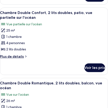
Familiale,
le
plusieurs
type
Afficher
Coffres-forts dans les chambres, bure
lits,
11
de
Chambre Double Confort, 2 lits doubles, patio, vue
toutes
chambre
non-
partielle sur l'océan
Chambre
les
fumeurs,
Vue partielle sur l’océan
Double
photos
vue
Familiale,
25 m²
pour
océan
plusieurs
1 chambre
ce
lits,
non-
type
4 personnes
fumeurs,
de
2 lits doubles
vue
chambre :
océan
Plus
Plus de détails
Chambre
de
Double
détails
Voir les prix
sur
Confort,
le
2
type
Afficher
Une chambre d’hôtel avec deux lits, un
lits
10
de
Chambre Double Romantique, 2 lits doubles, balcon, vue
toutes
chambre
doubles,
océan
Chambre
les
patio,
Vue sur l’océan
Double
photos
vue
Confort,
26 m²
pour
partielle
2
1 chambre