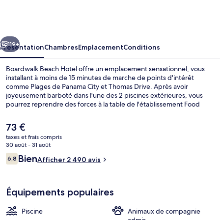
Beach
Hotel
cédent
Suivant
119+
Présentation
Chambres
Emplacement
Conditions
Boardwalk Beach Hotel offre un emplacement sensationnel, vous
installant à moins de 15 minutes de marche de points d'intérêt
comme Plages de Panama City et Thomas Drive. Après avoir
joyeusement barboté dans l'une des 2 piscines extérieures, vous
pourrez reprendre des forces à la table de l'établissement Food
Court. Parmi les 2 restaurants sur place, il propose des spécialités
Cuisine américaine et est ouvert pour le petit déjeuner et le
Le
73 €
déjeuner. Vous profiterez ici de 2 bars/lounges, d'un bar à la plage,
prix
taxes et frais compris
ainsi que d'agréables petits plus dans votre chambre, tels qu'un
actuel
30 août - 31 août
réfrigérateur et un micro-ondes. Les autres voyageurs ne disent
2 piscines extérieures, parasols de pla
est
Avis
que du bien en ce qui concerne la proximité avec la plage.
Bien
6,8
Afficher 2 490 avis
de
6,8 sur 10
voyageurs
73 €.
Équipements populaires
Piscine
Animaux de compagnie