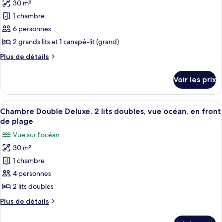
Supérieure,
30 m²
photos
et
1
pour
1 chambre
très
1
ce
grand
6 personnes
canapé-
lit
type
2 grands lits et 1 canapé-lit (grand)
lit,
et
de
coin
1
Plus
Plus de détails
chambre :
canapé-
de
cuisine,
Chambre
lit,
détails
vue
Voir les prix
coin
sur
Double
océan
cuisine,
le
Supérieure,
vue
type
Afficher
Une chambre d’hôtel avec deux lits, un
vue
océan
7
de
Chambre Double Deluxe, 2 lits doubles, vue océan, en front
toutes
océan,
chambre
de plage
Chambre
les
en
Vue sur l’océan
Double
photos
bord
Supérieure,
30 m²
pour
de
vue
1 chambre
ce
océan,
plage
en
type
4 personnes
bord
de
2 lits doubles
de
chambre :
plage
Plus
Plus de détails
Chambre
de
Double
détails