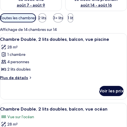
août 7 - août 9
août 14 - août 16
Filtres
Toutes les chambres
2 lits
3+ lits
1 lit
disponibles
pour
Affichage de 14 chambres sur 14
les
Afficher
Une chambre d’hôtel avec deux lits, un
7
Chambre Double, 2 lits doubles, balcon, vue piscine
chambres
toutes
28 m²
les
1 chambre
photos
pour
4 personnes
ce
2 lits doubles
type
Plus
Plus de détails
de
de
chambre :
détails
Voir les prix
sur
Chambre
le
Double,
type
Afficher
Une chambre d’hôtel avec deux lits, un
2
8
de
Chambre Double, 2 lits doubles, balcon, vue océan
toutes
chambre
lits
Vue sur l’océan
Chambre
les
doubles,
Double,
28 m²
photos