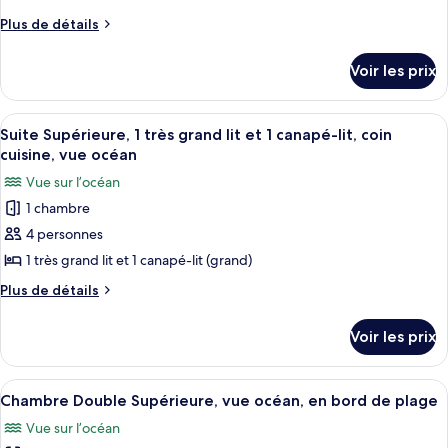
personnes
doubles,
type
Plus
Plus de détails
à
accessible
de
de
mobilité
aux
détails
chambre :
Voir les prix
personnes
réduite,
sur
Chambre
à
le
vue
mobilité
Double
type
océan
Afficher
Une cuisine compacte avec des meubles
réduite,
1
de
Standard,
Suite Supérieure, 1 très grand lit et 1 canapé-lit, coin
vue
toutes
chambre
cuisine, vue océan
2
océan
Chambre
les
lits
Vue sur l’océan
Double
photos
doubles,
Standard,
1 chambre
pour
2
accessible
4 personnes
ce
lits
aux
doubles,
type
1 très grand lit et 1 canapé-lit (grand)
personnes
accessible
de
Plus
Plus de détails
aux
à
chambre :
de
personnes
mobilité
détails
Suite
à
Voir les prix
réduite,
sur
mobilité
Supérieure,
le
vue
réduite,
1
type
vue
piscine
Afficher
Une chambre d’hôtel avec un mur vert, 
7
très
de
Chambre Double Supérieure, vue océan, en bord de plage
piscine
toutes
chambre
grand
Vue sur l’océan
Suite
les
lit