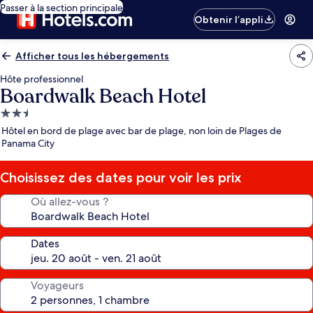
Passer à la section principale
Obtenir l’appli
Afficher tous les hébergements
Hôte professionnel
Boardwalk Beach Hotel
Hébergement
2.5 étoiles
Hôtel en bord de plage avec bar de plage, non loin de Plages de
Panama City
Choisissez des dates pour voir les prix
Où allez-vous ?
Dates
Voyageurs