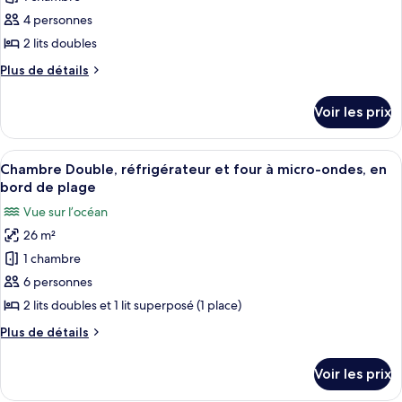
ce
lits
sur
doubles,
type
4 personnes
l'océan
patio,
de
2 lits doubles
vue
chambre :
partielle
Plus
Plus de détails
Chambre
sur
de
l'océan
Double
détails
Voir les prix
sur
Romantique,
le
2
type
Afficher
Une chambre d’hôtel avec deux lits, un
lits
7
de
Chambre Double, réfrigérateur et four à micro-ondes, en
toutes
chambre
doubles,
bord de plage
Chambre
les
balcon,
Vue sur l’océan
Double
photos
vue
Romantique,
26 m²
pour
océan
2
1 chambre
ce
lits
doubles,
type
6 personnes
balcon,
de
2 lits doubles et 1 lit superposé (1 place)
vue
chambre :
océan
Plus
Plus de détails
Chambre
de
Double,
détails
Voir les prix
sur
réfrigérateur
le