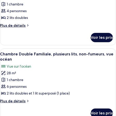
balcon,
2
pour
1 chambre
vue
lits
ce
doubles,
4 personnes
piscine
balcon,
type
2 lits doubles
vue
de
piscine
Plus
Plus de détails
chambre :
de
Chambre
détails
Voir les prix
sur
Double,
le
2
type
Afficher
Une chambre avec des lits superposés, 
lits
10
de
Chambre Double Familiale, plusieurs lits, non-fumeurs, vue
toutes
doubles,
chambre
océan
Chambre
les
balcon,
Vue sur l’océan
Double,
photos
vue
2
28 m²
pour
océan
lits
1 chambre
ce
doubles,
balcon,
type
6 personnes
vue
de
2 lits doubles et 1 lit superposé (1 place)
océan
chambre :
Plus
Plus de détails
Chambre
de
Double
détails
Voir les prix
sur