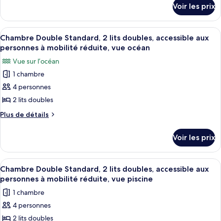
détails
de
Voir les prix
océan
sur
chambre :
le
Chb
type
Afficher
Une chambre d’hôtel avec deux lits, u
11
d'hôtel,
de
Chambre Double Standard, 2 lits doubles, accessible aux
toutes
chambre
très
personnes à mobilité réduite, vue océan
Chb
les
grand
Vue sur l’océan
d'hôtel,
photos
lit,
très
1 chambre
pour
grand
vue
4 personnes
ce
lit,
golfe
vue
type
2 lits doubles
golfe
de
Plus
Plus de détails
chambre :
de
détails
Chambre
Voir les prix
sur
Double
le
Standard,
type
Afficher
Une chambre d’hôtel avec deux lits, u
9
2
de
Chambre Double Standard, 2 lits doubles, accessible aux
toutes
chambre
lits
personnes à mobilité réduite, vue piscine
Chambre
les
doubles,
1 chambre
Double
photos
accessible
Standard,
4 personnes
pour
2
aux
2 lits doubles
ce
lits