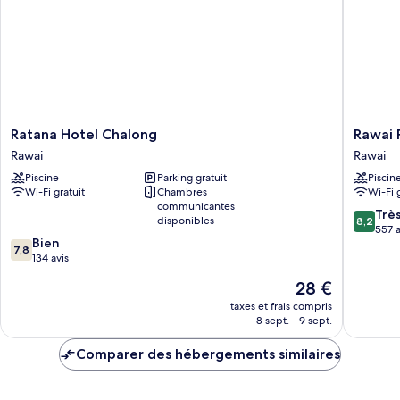
SUITE
Ratana
Rawai
Ratana Hotel Chalong
Rawai 
Hotel
Palm
Rawai
Rawai
Chalong
Beach
Piscine
Parking gratuit
Piscin
Rawai
Resort
Wi-Fi gratuit
Chambres
Wi-Fi 
Rawai
communicantes
8.2
Trè
disponibles
8,2
sur
557 a
7.8
Bien
10,
7,8
sur
134 avis
Très
10,
bien,
Le
28 €
Bien,
557 avis
nouveau
134 avis
taxes et frais compris
prix
8 sept. - 9 sept.
est
de
Comparer des hébergements similaires
28 €