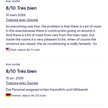
Avis vérifié
8/10 Très bien
15 mars 2026
Traduire avec Google
So everything was fine, the problem is that there is a lot of noise
in this area because there is construction going on around it.
And there is a lot of noise from cars from the main road, but
inside the rooms it is very pleasant to be, when of course the
windows are closed, the air conditioning is really fantastic. So
overall we were very satisfied. The hotel staff and the dining
Hezi, séjour de 11 nuits
room are commendable.
Avis vérifié
8/10 Très bien
15 avr. 2025
Traduire avec Google
Das Personal ausgesprochen freundlich und hilfsbereit.
Thomas, séjour de 20 nuits