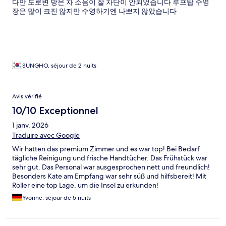
다만 도로변 방은 차 소음이 잘 차단이 안되었습니다 루프탑 수영
장은 많이 크진 않지만 수영하기엔 나쁘지 않았습니다
SUNGHO, séjour de 2 nuits
Avis vérifié
10/10 Exceptionnel
1 janv. 2026
Traduire avec Google
Wir hatten das premium Zimmer und es war top! Bei Bedarf
tägliche Reinigung und frische Handtücher. Das Frühstück war
sehr gut. Das Personal war ausgesprochen nett und freundlich!
Besonders Kate am Empfang war sehr süß und hilfsbereit! Mit
Roller eine top Lage, um die Insel zu erkunden!
Yvonne, séjour de 5 nuits