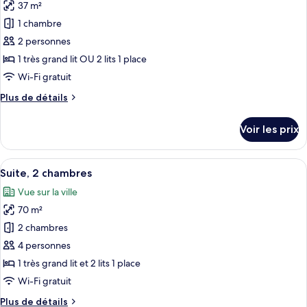
«
37 m²
photos
Premier
pour
1 chambre
»,
ce
1
2 personnes
chambre
type
1 très grand lit OU 2 lits 1 place
de
Wi-Fi gratuit
chambre :
Plus
Plus de détails
Chambre
de
Deluxe,
détails
Voir les prix
1
sur
le
chambre
type
Afficher
Une chambre d’hôtel moderne dotée d’u
6
de
Suite, 2 chambres
toutes
chambre
Vue sur la ville
Chambre
les
Deluxe,
70 m²
photos
1
pour
2 chambres
chambre
ce
4 personnes
type
1 très grand lit et 2 lits 1 place
de
Wi-Fi gratuit
chambre :
Plus
Plus de détails