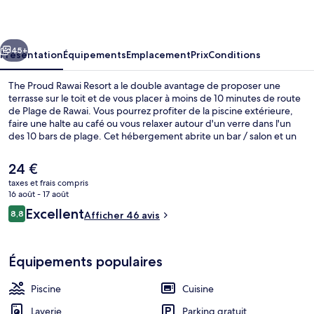
Rawai
Resort
cédent
Suivant
45+
Présentation
Équipements
Emplacement
Prix
Conditions
The Proud Rawai Resort a le double avantage de proposer une
terrasse sur le toit et de vous placer à moins de 10 minutes de route
de Plage de Rawai. Vous pourrez profiter de la piscine extérieure,
faire une halte au café ou vous relaxer autour d'un verre dans l'un
des 10 bars de plage. Cet hébergement abrite un bar / salon et un
snack-bar/une épicerie fine, tandis que, petit plus pratique, les
chambres bénéficient d'un sèche-linge et d'un réfrigérateur.
Le
24 €
prix
taxes et frais compris
actuel
16 août - 17 août
Plage à proximité, serviettes de plage,
est
Avis
Excellent
8,8
Afficher 46 avis
de
8,8 sur 10
voyageurs
24 €.
Équipements populaires
Piscine
Cuisine
Laverie
Parking gratuit