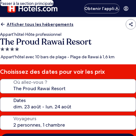
Passer à la section principale
Obtenir l’appli
Afficher tous les hébergements
Appart’hôtel
·
Hôte professionnel
The Proud Rawai Resort
Hébergement
4.0 étoiles
Appart'hôtel avec 10 bars de plage - Plage de Rawai à 1,6 km
Choisissez des dates pour voir les prix
Où allez-vous ?
Dates
Voyageurs