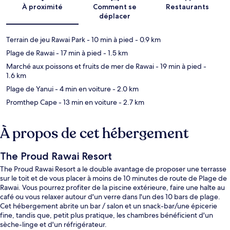
Carte
À proximité
Comment se
Restaurants
déplacer
Terrain de jeu Rawai Park
- 10 min à pied
- 0.9 km
Plage de Rawai
- 17 min à pied
- 1.5 km
Marché aux poissons et fruits de mer de Rawai
- 19 min à pied
-
1.6 km
Plage de Yanui
- 4 min en voiture
- 2.0 km
Promthep Cape
- 13 min en voiture
- 2.7 km
À propos de cet hébergement
The Proud Rawai Resort
The Proud Rawai Resort a le double avantage de proposer une terrasse
sur le toit et de vous placer à moins de 10 minutes de route de Plage de
Rawai. Vous pourrez profiter de la piscine extérieure, faire une halte au
café ou vous relaxer autour d'un verre dans l'un des 10 bars de plage.
Cet hébergement abrite un bar / salon et un snack-bar/une épicerie
fine, tandis que, petit plus pratique, les chambres bénéficient d'un
sèche-linge et d'un réfrigérateur.