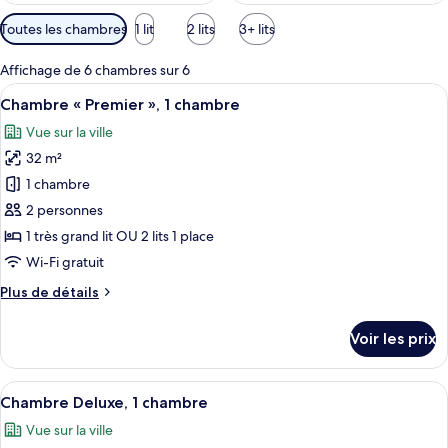
Filtres
Toutes les chambres
1 lit
2 lits
3+ lits
disponibles
pour
Affichage de 6 chambres sur 6
les
Afficher
Une chambre d’hôtel moderne avec un g
7
Chambre « Premier », 1 chambre
chambres
toutes
Vue sur la ville
les
32 m²
photos
pour
1 chambre
ce
2 personnes
type
1 très grand lit OU 2 lits 1 place
de
Wi-Fi gratuit
chambre :
Plus
Plus de détails
Chambre
de
«
détails
Voir les prix
Premier
sur
le
»,
type
Afficher
Une chambre d’hôtel avec un grand lit
1
21
de
Chambre Deluxe, 1 chambre
toutes
chambre
chambre
Vue sur la ville
Chambre
les