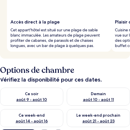
Accès direct à la plage
Plaisir 
Cet appart'hôtel est situé sur une plage de sable
Cuisine 
blanc immaculée. Les amateurs de plage peuvent
vue sur 
profiter de cabanes, de parasols et de chaises
des opti
longues, avec un bar de plage à quelques pas.
buffet c
Options de chambre
Vérifiez la disponibilité pour ces dates.
Vérifier la disponibilité pour ce soir août 9 - août 10
Vérifier la disponibilité pour 
Ce soir
Demain
août 9 - août 10
août 10 - août 11
Vérifier la disponibilité pour ce week-end août 14 - août 16
Vérifier la disponibilité pour
Ce week-end
Le week-end prochain
août 14 - août 16
août 21 - août 23