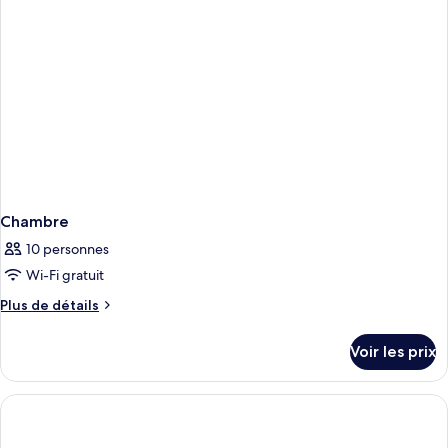
Appartement,
2
chambres
Chambre
10 personnes
Wi-Fi gratuit
Plus
Plus de détails
de
détails
Voir les prix
sur
le
type
de
chambre
Chambre