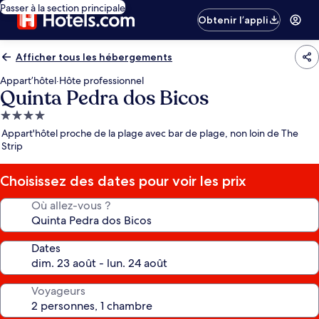
Passer à la section principale
Obtenir l’appli
Afficher tous les hébergements
Appart’hôtel
·
Hôte professionnel
Quinta Pedra dos Bicos
Hébergement
4.0 étoiles
Appart'hôtel proche de la plage avec bar de plage, non loin de The
Strip
Choisissez des dates pour voir les prix
Où allez-vous ?
Dates
Voyageurs