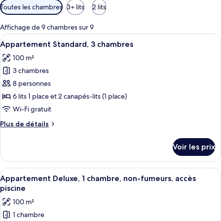
Filtres
Toutes les chambres
3+ lits
2 lits
disponibles
pour
Affichage de 9 chambres sur 9
les
Afficher
Une chambre moderne avec un grand lit
9
Appartement Standard, 3 chambres
chambres
toutes
100 m²
les
3 chambres
photos
pour
8 personnes
ce
6 lits 1 place et 2 canapés-lits (1 place)
type
Wi-Fi gratuit
de
Plus
Plus de détails
chambre :
de
Appartement
détails
Voir les prix
sur
Standard,
le
3
type
Afficher
Une chambre moderne avec un grand lit
chambres
7
de
Appartement Deluxe, 1 chambre, non-fumeurs, accès
toutes
chambre
piscine
Appartement
les
100 m²
Standard,
photos
3
1 chambre
pour
chambres