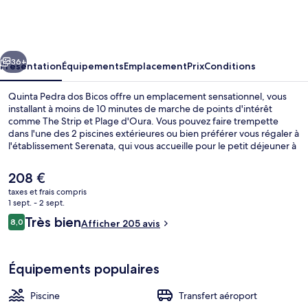
Pedra
dos
Bicos
cédent
Suivant
36+
Présentation
Équipements
Emplacement
Prix
Conditions
Quinta Pedra dos Bicos offre un emplacement sensationnel, vous
installant à moins de 10 minutes de marche de points d'intérêt
comme The Strip et Plage d'Oura. Vous pouvez faire trempette
dans l'une des 2 piscines extérieures ou bien préférer vous régaler à
l'établissement Serenata, qui vous accueille pour le petit déjeuner à
grand renfort de spécialités Cuisine méditerranéenne. Sur place, la
détente est reine grâce à un bar à la plage et une piscine pour
Le
208 €
enfants ! appartements offrent par ailleurs de petits plus comme
prix
taxes et frais compris
une kitchenette et un canapé-lit. Pratique, non ?
actuel
1 sept. - 2 sept.
Plage à proximité, sable blanc, cabine
est
Avis
Très bien
8,0
Afficher 205 avis
de
8,0 sur 10
voyageurs
208 €.
Équipements populaires
Piscine
Transfert aéroport