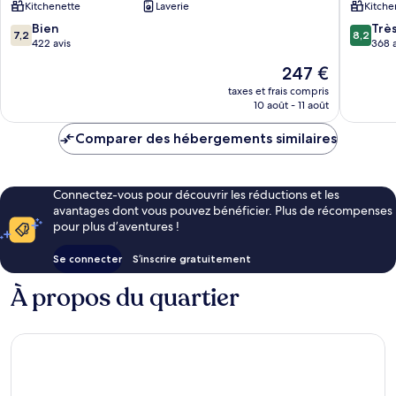
Kitchenette
Laverie
Kitche
Albufeir
7.2
8.2
Bien
Trè
7,2
8,2
sur
sur
422 avis
368 a
10,
10,
Le
247 €
Bien,
Très
nouveau
422 avis
bien,
taxes et frais compris
prix
10 août - 11 août
368 avis
est
de
Comparer des hébergements similaires
247 €
Connectez-vous pour découvrir les réductions et les
avantages dont vous pouvez bénéficier. Plus de récompenses
pour plus d’aventures !
Se connecter
S’inscrire gratuitement
À propos du quartier