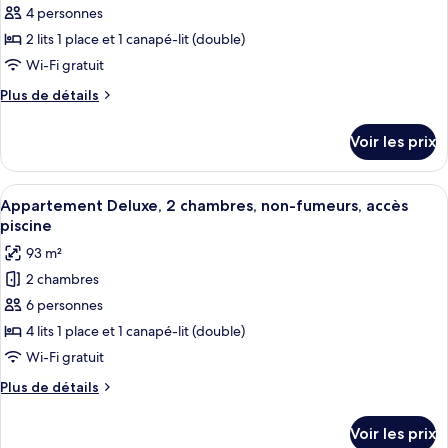
4 personnes
ce
type
2 lits 1 place et 1 canapé-lit (double)
de
Wi-Fi gratuit
chambre :
Plus
Plus de détails
Appartement
de
Deluxe,
détails
Voir les prix
sur
1
le
chambre,
type
Afficher
Une chambre moderne avec un grand lit
non-
7
de
Appartement Deluxe, 2 chambres, non-fumeurs, accès
toutes
chambre
fumeurs,
piscine
Appartement
les
accès
93 m²
Deluxe,
photos
piscine
1
2 chambres
pour
chambre,
6 personnes
ce
non-
fumeurs,
type
4 lits 1 place et 1 canapé-lit (double)
accès
de
Wi-Fi gratuit
piscine
chambre :
Plus
Plus de détails
Appartement
de
Deluxe,
détails
Voir les prix
sur
2