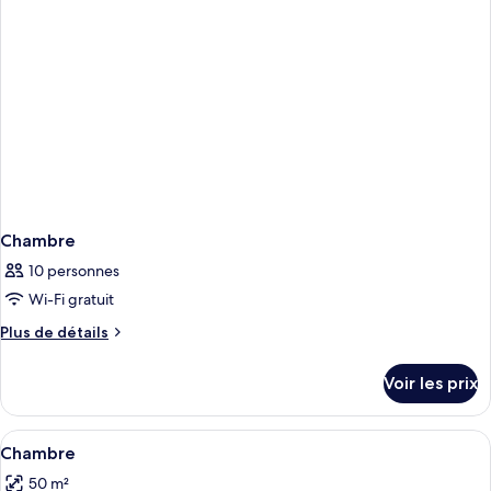
Chambre
10 personnes
Wi-Fi gratuit
Plus
Plus de détails
de
détails
Voir les prix
sur
le
type
Afficher
Rideaux occultants, fer et planche à rep
19
de
Chambre
toutes
chambre
50 m²
Chambre