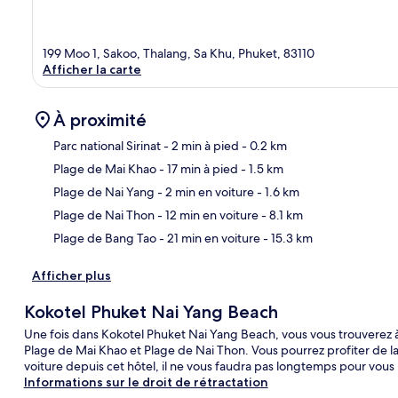
199 Moo 1, Sakoo, Thalang, Sa Khu, Phuket, 83110
Afficher la carte
À proximité
Parc national Sirinat
- 2 min à pied
- 0.2 km
Plage de Mai Khao
- 17 min à pied
- 1.5 km
Car
Plage de Nai Yang
- 2 min en voiture
- 1.6 km
Plage de Nai Thon
- 12 min en voiture
- 8.1 km
Plage de Bang Tao
- 21 min en voiture
- 15.3 km
Afficher plus
Kokotel Phuket Nai Yang Beach
Une fois dans Kokotel Phuket Nai Yang Beach, vous vous trouverez 
Plage de Mai Khao et Plage de Nai Thon. Vous pourrez profiter de la 
voiture depuis cet hôtel, il ne vous faudra pas longtemps pour vous
Informations sur le droit de rétractation