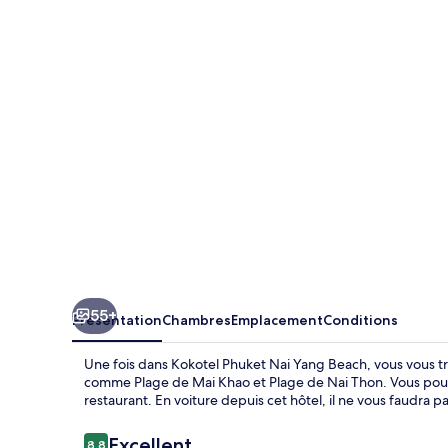
Phuket
Nai
Yang
Beach
55+
Présentation
Chambres
Emplacement
Conditions
Une fois dans Kokotel Phuket Nai Yang Beach, vous vous tr
comme Plage de Mai Khao et Plage de Nai Thon. Vous pourre
restaurant. En voiture depuis cet hôtel, il ne vous faudra
Avis
Excellent
8,8