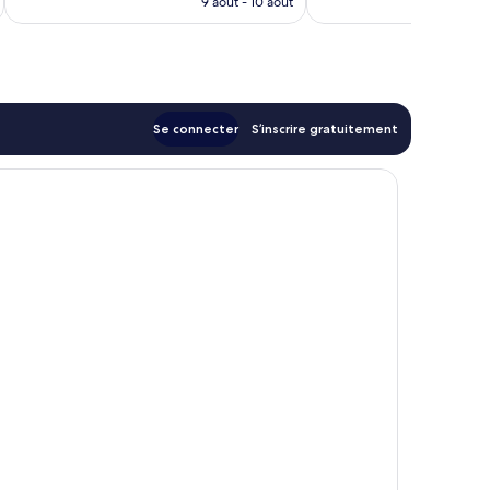
9 août - 10 août
est
de
40 €
Se connecter
S’inscrire gratuitement