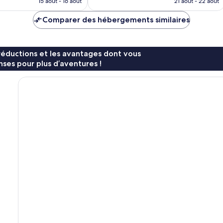
15 août - 16 août
21 août - 22 août
833 avis
est
est
de
de
Comparer des hébergements similaires
32 €
30 €
réductions et les avantages dont vous
ses pour plus d’aventures !