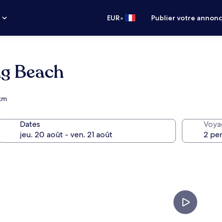
•
s
EUR
Publier votre annon
ng Beach
 km
Dates
Voya