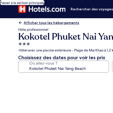
Passer à la section principale
Rechercher des voyage
Afficher tous les hébergements
Hôte professionnel
Kokotel Phuket Nai Ya
Hébergement
3.0 étoiles
Hôtel avec une piscine extérieure - Plage de Mai Khao à 1,2
Choisissez des dates pour voir les prix
Où allez-vous ?
Galerie
photos
de
l’hébergement
Kokotel