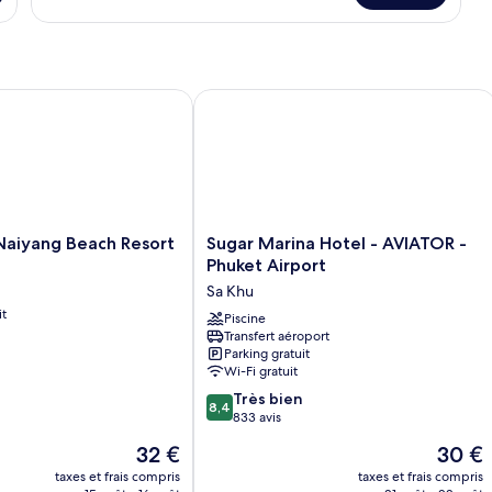
chambre :
le
Double
type
Room
de
chambre
Double
aiyang Beach Resort
Sugar Marina Hotel - AVIATOR - Phuke
Room
Sugar
 Naiyang Beach Resort
Sugar Marina Hotel - AVIATOR -
Marina
Phuket Airport
Hotel
Sa Khu
-
it
AVIATOR
Piscine
Transfert aéroport
-
Parking gratuit
Phuket
Wi-Fi gratuit
Airport
8.4
Sa
Très bien
8,4
sur
Khu
833 avis
10,
Le
Le
32 €
30 €
Très
nouveau
nouvea
bien,
taxes et frais compris
taxes et frais compris
prix
prix