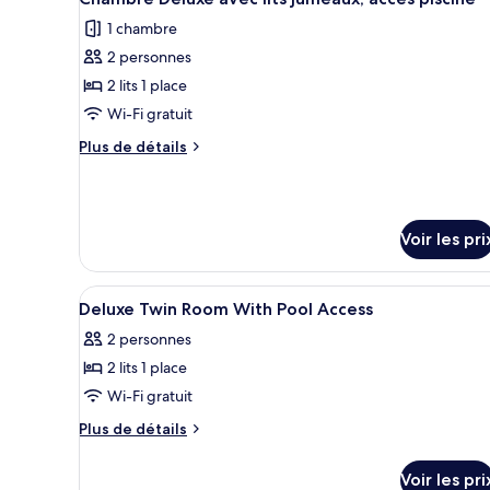
toutes
chambre
1 chambre
Chambre
les
Double
2 personnes
photos
pour
2 lits 1 place
ce
Wi-Fi gratuit
type
Plus
Plus de détails
de
de
chambre :
détails
sur
Chambre
le
Deluxe
Voir les pri
type
avec
de
chambre
lits
Afficher
Coffres-forts dans les chambre
Chambre
7
Deluxe Twin Room With Pool Access
jumeaux,
toutes
Deluxe
accès
2 personnes
avec
les
piscine
lits
2 lits 1 place
photos
jumeaux,
pour
Wi-Fi gratuit
accès
ce
piscine
Plus
Plus de détails
type
de
détails
de
Voir les pri
sur