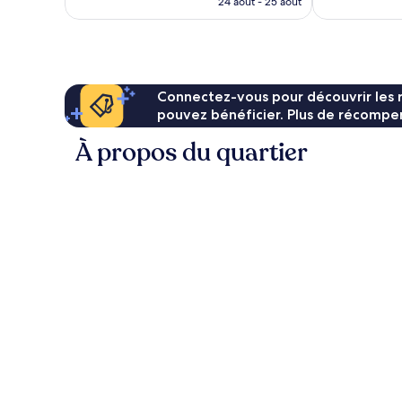
24 août - 25 août
est
de
25 €
Connectez-vous pour découvrir les 
pouvez bénéficier. Plus de récompen
À propos du quartier