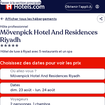
Passer à la section principale
Obtenir l’appli
Afficher tous les hébergements
Hôte professionnel
Mövenpick Hotel And Residences
Riyadh
Hébergement
5.0 étoiles
Hôtel de luxe à Riyad avec 5 restaurants et un spa
Choisissez des dates pour voir les prix
Où allez-vous ?
Dates
Voyageurs