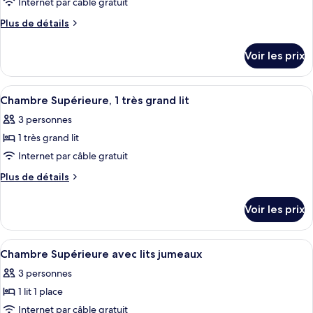
pour
Internet par câble gratuit
ce
Plus
Plus de détails
type
de
détails
de
Voir les prix
sur
chambre :
le
Studio
type
Afficher
Literie hypoallergénique, minibar, cof
6
(Residence)
de
Chambre Supérieure, 1 très grand lit
toutes
chambre
3 personnes
Studio
les
(Residence)
1 très grand lit
photos
pour
Internet par câble gratuit
ce
Plus
Plus de détails
type
de
détails
de
Voir les prix
sur
chambre :
le
Chambre
type
Afficher
Une chambre d’hôtel avec deux lits, un
7
Supérieure,
de
Chambre Supérieure avec lits jumeaux
toutes
chambre
1
3 personnes
Chambre
les
très
Supérieure,
1 lit 1 place
photos
grand
1
pour
Internet par câble gratuit