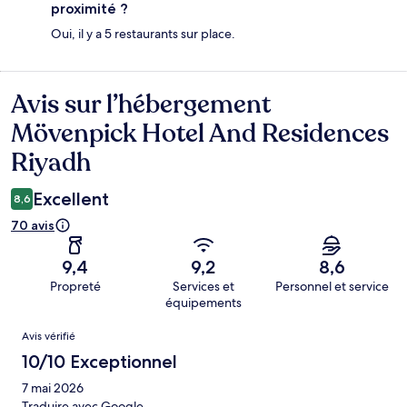
proximité ?
Oui, il y a 5 restaurants sur place.
Avis sur l’hébergement
Avis
Mövenpick Hotel And Residences
Riyadh
Excellent
8,6
70 avis
9,4
9,2
8,6
Propreté
Services et
Personnel et service
équipements
Avis
Avis vérifié
10/10 Exceptionnel
7 mai 2026
Traduire avec Google