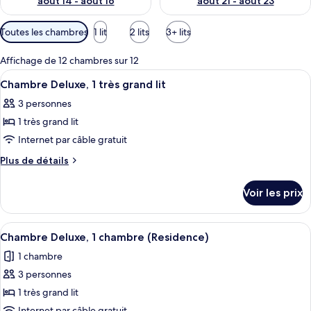
août 14 - août 16
août 21 - août 23
Filtres
Toutes les chambres
1 lit
2 lits
3+ lits
disponibles
pour
Affichage de 12 chambres sur 12
les
Afficher
Une chambre d’hôtel avec un grand lit, 
7
Chambre Deluxe, 1 très grand lit
chambres
toutes
3 personnes
les
1 très grand lit
photos
pour
Internet par câble gratuit
ce
Plus
Plus de détails
type
de
détails
de
Voir les prix
sur
chambre :
le
Chambre
type
Afficher
Une chambre d’hôtel moderne dotée d’un
8
Deluxe,
de
Chambre Deluxe, 1 chambre (Residence)
toutes
chambre
1
1 chambre
Chambre
les
très
Deluxe,
3 personnes
photos
grand
1
pour
1 très grand lit
très
lit
ce
grand
Internet par câble gratuit