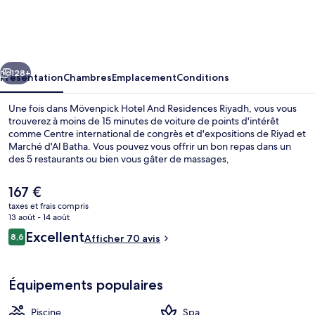
Hotel
And
Residences
cédent
Suivant
Riyadh
128+
Présentation
Chambres
Emplacement
Conditions
Une fois dans Mövenpick Hotel And Residences Riyadh, vous vous
trouverez à moins de 15 minutes de voiture de points d'intérêt
comme Centre international de congrès et d'expositions de Riyad et
Marché d'Al Batha. Vous pouvez vous offrir un bon repas dans un
des 5 restaurants ou bien vous gâter de massages,
d'enveloppements corporels ou de soins de manucure et pédicure
qui vous sont proposés au spa. Cet hôtel de luxe abrite en outre une
Le
167 €
piscine extérieure, un bar / salon et un centre de remise en forme.
prix
taxes et frais compris
actuel
13 août - 14 août
Chambre Deluxe, 1 très grand lit | Lite
est
Avis
Excellent
8,6
Afficher 70 avis
de
8,6 sur 10
voyageurs
167 €.
Équipements populaires
Piscine
Spa