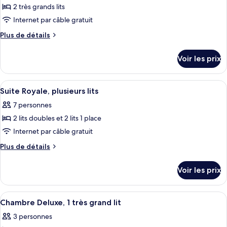
2
pour
2 très grands lits
chambres
ce
Internet par câble gratuit
type
Plus
Plus de détails
de
de
chambre :
détails
Voir les prix
sur
Chambre
le
Deluxe,
type
Afficher
Suite Royale, plusieurs lits | Literie h
2
7
de
Suite Royale, plusieurs lits
toutes
chambre
chambres
7 personnes
Chambre
les
(Residence)
Deluxe,
2 lits doubles et 2 lits 1 place
photos
2
pour
Internet par câble gratuit
chambres
ce
(Residence)
Plus
Plus de détails
type
de
détails
de
Voir les prix
sur
chambre :
le
Suite
type
Afficher
Une chambre d’hôtel avec un grand lit, 
4
Royale,
de
Chambre Deluxe, 1 très grand lit
toutes
chambre
plusieurs
3 personnes
Suite
les
lits