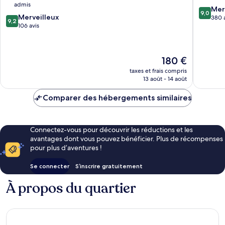
admis
Olaya
Al
9.0
Mer
9,0
9.2
Merveilleux
Olaya
sur
380 
9,2
sur
106 avis
10,
10,
Merveill
Merveilleux,
380 avis
106 avis
Le
180 €
nouveau
taxes et frais compris
prix
13 août - 14 août
est
de
Comparer des hébergements similaires
180 €
Connectez-vous pour découvrir les réductions et les
avantages dont vous pouvez bénéficier. Plus de récompenses
pour plus d’aventures !
Se connecter
S’inscrire gratuitement
À propos du quartier