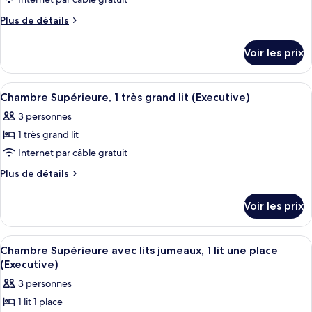
lit
type
Plus
Plus de détails
de
de
chambre :
détails
Voir les prix
sur
Chambre
le
Deluxe,
type
Afficher
Literie hypoallergénique, minibar, cof
1
7
de
Chambre Supérieure, 1 très grand lit (Executive)
toutes
chambre
chambre
3 personnes
Chambre
les
(Residence)
Deluxe,
1 très grand lit
photos
1
pour
Internet par câble gratuit
chambre
ce
(Residence)
Plus
Plus de détails
type
de
détails
de
Voir les prix
sur
chambre :
le
Chambre
type
Afficher
Une chambre d’hôtel avec deux lits, un
6
Supérieure,
de
Chambre Supérieure avec lits jumeaux, 1 lit une place
toutes
chambre
1
(Executive)
Chambre
les
très
3 personnes
Supérieure,
photos
grand
1
1 lit 1 place
pour
très