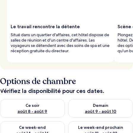
Le travail rencontre la détente
Scène 
Situé dans un quartier d'affaires, cet hôtel dispose de
Plongez 
salles de réunion et d'un centre d'affaires. Les
hôtel. D
voyageurs se détendent avec des soins de spa et une
des opti
réception gratuite du directeur.
qu'un bu
Options de chambre
Vérifiez la disponibilité pour ces dates.
Vérifier la disponibilité pour ce soir août 8 - août 9
Vérifier la disponibilité pour 
Ce soir
Demain
août 8 - août 9
août 9 - août 10
Vérifier la disponibilité pour ce week-end août 14 - août 16
Vérifier la disponibilité pour
Ce week-end
Le week-end prochain