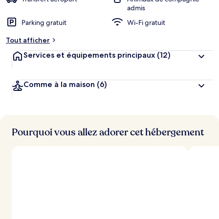
g
admis
e
Parking gratuit
Wi-Fi gratuit
m
e
Tout afficher
n
t
Services et équipements principaux
(12)
s
l
Comme à la maison
(6)
e
s
m
i
Pourquoi vous allez adorer cet hébergement
e
u
x
n
o
t
é
s
p