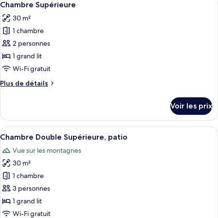
14
de
Chambre Supérieure
toutes
chambre
30 m²
Suite
les
Supérieure,
1 chambre
photos
patio
pour
2 personnes
ce
1 grand lit
type
Wi-Fi gratuit
de
Plus
Plus de détails
chambre :
de
Chambre
détails
Voir les prix
sur
Supérieure
le
type
Afficher
Chambre Double Supérieure, patio | Mi
37
de
Chambre Double Supérieure, patio
toutes
chambre
Vue sur les montagnes
Chambre
les
Supérieure
30 m²
photos
pour
1 chambre
ce
3 personnes
type
1 grand lit
de
Wi-Fi gratuit