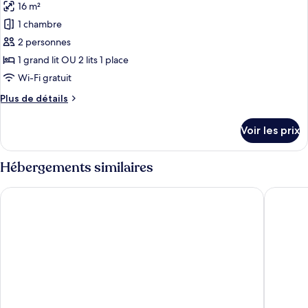
16 m²
Camera
les
Deluxe
1 chambre
photos
Plus
pour
2 personnes
ce
1 grand lit OU 2 lits 1 place
type
Wi-Fi gratuit
de
Plus
Plus de détails
chambre :
de
Doppia
détails
Voir les prix
sur
Classic
le
Prestige
type
Hébergements similaires
de
chambre
Castello di Fonterutoli Wine Resort
Dievole 
Doppia
Classic
Prestige