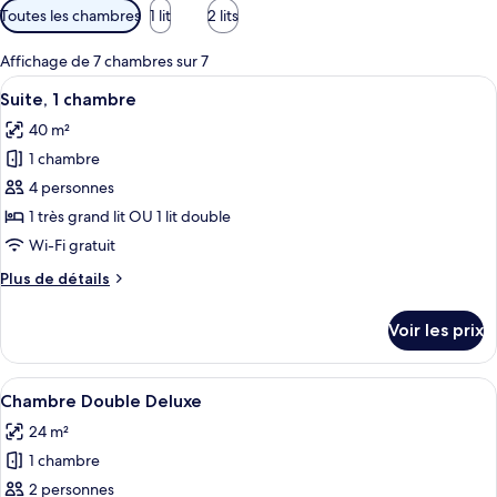
Filtres
Toutes les chambres
1 lit
2 lits
disponibles
pour
Affichage de 7 chambres sur 7
les
Afficher
Suite, 1 chambre | Minibar, bureau, rid
13
Suite, 1 chambre
chambres
toutes
40 m²
les
1 chambre
photos
pour
4 personnes
ce
1 très grand lit OU 1 lit double
type
Wi-Fi gratuit
de
Plus
Plus de détails
chambre :
de
Suite,
détails
Voir les prix
sur
1
le
chambre
type
Afficher
Une chambre à coucher avec un lit, deu
8
de
Chambre Double Deluxe
toutes
chambre
24 m²
Suite,
les
1
1 chambre
photos
chambre
pour
2 personnes