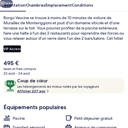
149+
Présentation
Chambres
Emplacement
Conditions
Borgo Vescine se trouve à moins de 10 minutes de voiture de
Murailles de Monteriggioni et jouit d'un domaine viticole et d'une
terrasse sur le toit. Vous pourrez profiter de la piscine extérieure,
faire une halte à l'un des 2 restaurants pour reprendre des forces ou
vous relaxer autour d'un verre dans l'un des 2 bars/salons. Cet hôtel
de luxe abrite en outre un bar en bord de piscine, un snack-bar/une
épicerie fine et un jardin. Les autres voyageurs ne disent que du
VIP Access
bien en ce qui concerne le personnel attentionné.
Le
495 €
2 restaurants servant le petit déjeuner
prix
taxes et frais compris
actuel
23 août - 24 août
est
Avis
9,6
Coup de cœur
de
voyageurs
L
sur
Les hébergements les mieux notés par les voyageurs
495 €.
e
Afficher 237 avis
10,
s
Coup
de
Équipements populaires
h
cœur
é
b
Piscine
Petit déjeuner gratuit
e
r
Transfert aéroport
Animaux de compagnie