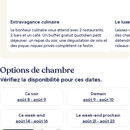
a
r
l
Extravagance culinaire
Le luxe
e
Le bonheur culinaire vous attend avec 2 restaurants,
Laissez-
s
2 bars et un café. Un buffet gratuit quotidien petit
des cha
déjeuner, un repas du soir, une dégustation de vins et
détendr
v
des pique-niques privés complètent ce festin.
rideaux 
o
y
a
g
Options de chambre
e
u
r
Vérifiez la disponibilité pour ces dates.
s
Vérifier la disponibilité pour ce soir août 8 - août 9
Vérifier la disponibilité pour 
Ce soir
Demain
août 8 - août 9
août 9 - août 10
Vérifier la disponibilité pour ce week-end août 14 - août 16
Vérifier la disponibilité pour
Ce week-end
Le week-end prochain
août 14 - août 16
août 21 - août 23