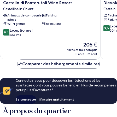
Castello
Dievole
Castello di Fonterutoli Wine Resort
Dievol
di
Wine
Castellina in Chianti
Casteln
Fonterutoli
Resort
Animaux de compagnie
Parking
Piscin
Wine
Casteln
admis
Parkin
Resort
Berarde
Wi-Fi gratuit
Restaurant
Castellina
9.6
Exc
9,6
9.4
in
Exceptionnel
sur
204 
9,4
sur
Chianti
223 avis
10,
10,
Exceptio
Le
205 €
Exceptionnel,
204 avis
nouveau
223 avis
taxes et frais compris
prix
11 août - 12 août
est
de
Comparer des hébergements similaires
205 €
Connectez-vous pour découvrir les réductions et les
avantages dont vous pouvez bénéficier. Plus de récompenses
pour plus d’aventures !
Se connecter
S’inscrire gratuitement
À propos du quartier