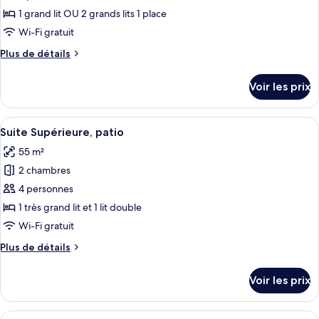
ce
1 grand lit OU 2 grands lits 1 place
type
Wi-Fi gratuit
de
Plus
Plus de détails
chambre :
de
Chambre
détails
Voir les prix
sur
Double
le
Deluxe
type
Afficher
Une pièce chaleureuse avec une table 
16
de
Suite Supérieure, patio
toutes
chambre
55 m²
Chambre
les
Double
2 chambres
photos
Deluxe
pour
4 personnes
ce
1 très grand lit et 1 lit double
type
Wi-Fi gratuit
de
Plus
Plus de détails
chambre :
de
Suite
détails
Voir les prix
sur
Supérieure,
le
patio
type
Afficher
Une chambre à coucher avec un lit, un