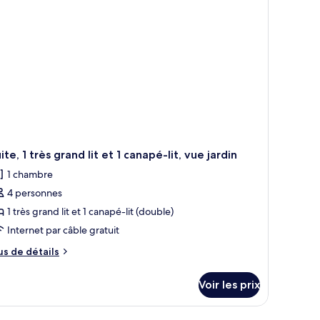
hambre
hambre
luxe
ater
ew)
ite, 1 très grand lit et 1 canapé-lit, vue jardin
1 chambre
4 personnes
1 très grand lit et 1 canapé-lit (double)
Internet par câble gratuit
us
us de détails
e
tails
Voir les prix
r
pe