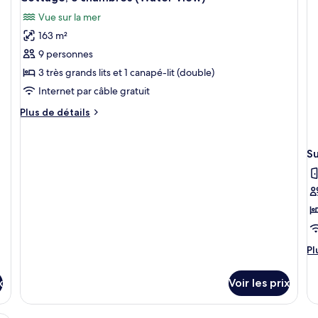
jardin
toutes
c
Vue sur la mer
les
C
De
163 m²
photos
(W
pour
9 personnes
Vi
ce
3 très grands lits et 1 canapé-lit (double)
type
Internet par câble gratuit
de
Plus
Plus de détails
chambre :
de
Cottage,
détails
sur
3
Su
le
chambres
type
(Water
de
View)
chambre
Cottage,
3
chambres
Pl
Pl
(Water
d
View)
dé
x
Voir les prix
su
le
ty