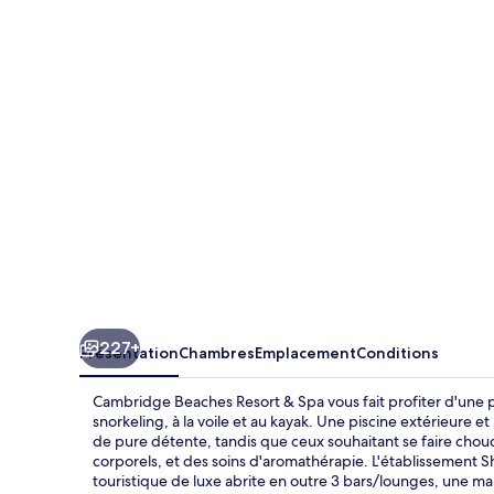
Beaches
Resort
&
Spa
227+
Présentation
Chambres
Emplacement
Conditions
Cambridge Beaches Resort & Spa vous fait profiter d'une pl
snorkeling, à la voile et au kayak. Une piscine extérieure 
de pure détente, tandis que ceux souhaitant se faire ch
corporels, et des soins d'aromathérapie. L'établissement Sh
touristique de luxe abrite en outre 3 bars/lounges, une mari