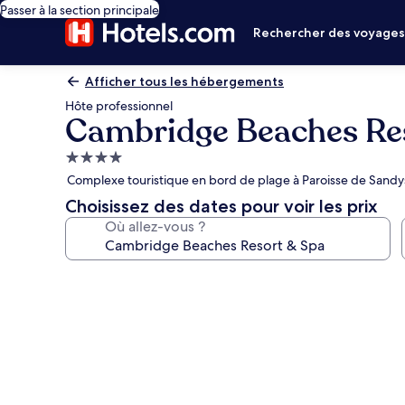
Passer à la section principale
Rechercher des voyage
Afficher tous les hébergements
Hôte professionnel
Cambridge Beaches Re
Hébergement
4.0 étoiles
Complexe touristique en bord de plage à Paroisse de Sandys
Choisissez des dates pour voir les prix
Où allez-vous ?
Galerie
photos
de
l’hébergement
Cambridge