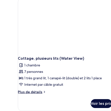
Cottage, plusieurs lits (Water View)
1 chambre
7 personnes
1 très grand lit, 1 canapé-lit (double) et 2 lits 1 place
Internet par câble gratuit
Plus
Plus de détails
de
détails
Voir les pri
sur
le