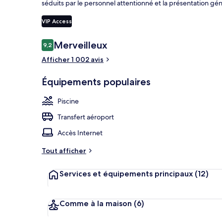
séduits par le personnel attentionné et la présentation gén
VIP Access
Plage privée,
Avis
Merveilleux
9,2
9,2 sur 10
voyageurs
Afficher 1 002 avis
Équipements populaires
Piscine
Transfert aéroport
Accès Internet
Tout afficher
Services et équipements principaux
(12)
Comme à la maison
(6)