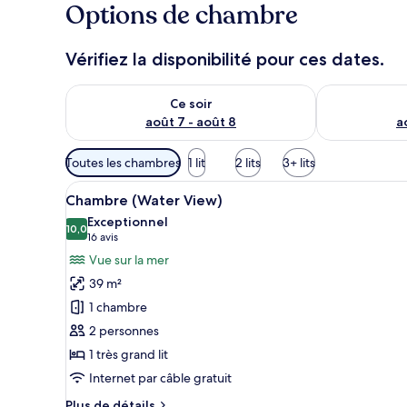
Options de chambre
Vérifiez la disponibilité pour ces dates.
Vérifier la disponibilité pour ce soir août 7 - août 8
Vérifier la di
Ce soir
août 7 - août 8
a
Filtres
Toutes les chambres
1 lit
2 lits
3+ lits
disponibles
Afficher
Un lit bien fait, avec du linge 
pour
10
Chambre (Water View)
toutes
les
Exceptionnel
les
10,0
chambres
10,0 sur 10
(16 avis)
16 avis
photos
Vue sur la mer
pour
39 m²
ce
1 chambre
type
2 personnes
de
1 très grand lit
chambre :
Chambre
Internet par câble gratuit
(Water
Plus
Plus de détails