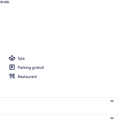
érale.
 serviettes de plage, snorkeling, voile
Spa
Parking gratuit
Restaurant