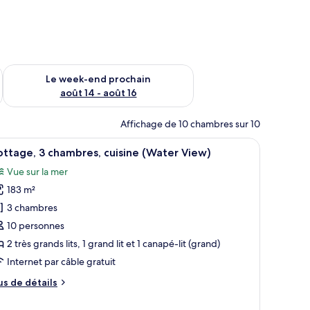
-end août 7 - août 9
Vérifier la disponibilité pour le week-end prochain août 14 - a
Le week-end prochain
août 14 - août 16
Affichage de 10 chambres sur 10
dré accroché au mur.
ur s’asseoir, avec vue sur l’océan.
fficher
Un salon spacieux doté d’une cheminée, de pou
14
ttage, 3 chambres, cuisine (Water View)
outes
Vue sur la mer
s
183 m²
hotos
our
3 chambres
e
10 personnes
ype
2 très grands lits, 1 grand lit et 1 canapé-lit (grand)
e
Internet par câble gratuit
hambre :
us
us de détails
ottage,
e
tails