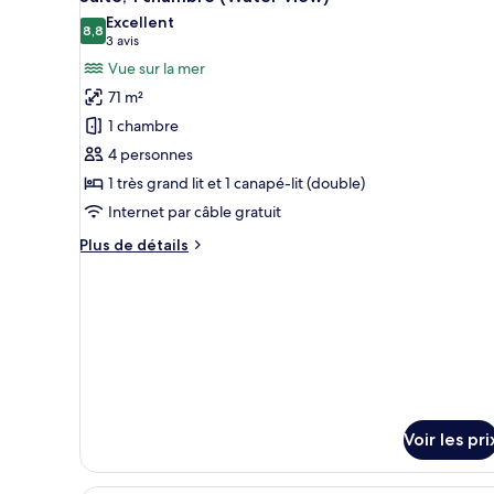
toutes
chambre
Excellent
Chambre
les
8,8
8,8 sur 10
(3 avis)
3 avis
(Water
photos
Vue sur la mer
View)
pour
71 m²
ce
1 chambre
type
4 personnes
de
1 très grand lit et 1 canapé-lit (double)
chambre :
Suite,
Internet par câble gratuit
1
Plus
Plus de détails
chambre
de
détails
(Water
sur
View)
le
type
de
chambre
Suite,
1
Voir les pri
chambre
(Water
View)