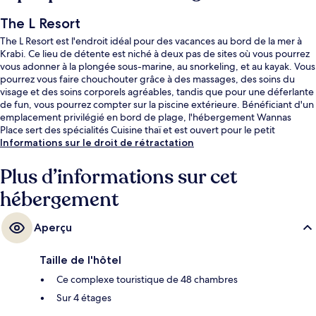
The L Resort
The L Resort est l'endroit idéal pour des vacances au bord de la mer à
Krabi. Ce lieu de détente est niché à deux pas de sites où vous pourrez
vous adonner à la plongée sous-marine, au snorkeling, et au kayak. Vous
pourrez vous faire chouchouter grâce à des massages, des soins du
visage et des soins corporels agréables, tandis que pour une déferlante
de fun, vous pourrez compter sur la piscine extérieure. Bénéficiant d'un
emplacement privilégié en bord de plage, l'hébergement Wannas
Place sert des spécialités Cuisine thaï et est ouvert pour le petit
déjeuner, le déjeuner et le dîner. Ce complexe touristique de style Art
Informations sur le droit de rétractation
déco vous offre en outre un bar en bord de piscine, une salle de fitness
et une piscine pour enfants. Les autres voyageurs adorent le personnel
Plus d’informations sur cet
attentionné.
hébergement
Aperçu
Taille de l'hôtel
Ce complexe touristique de 48 chambres
Sur 4 étages