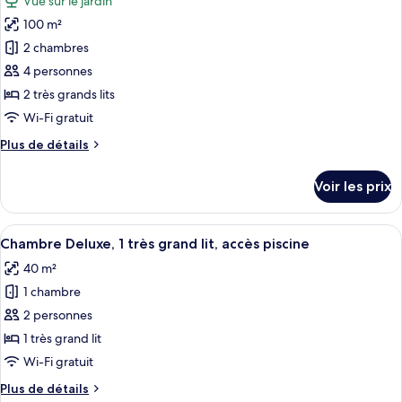
Vue sur le jardin
Suite
les
Familiale,
100 m²
photos
1
pour
2 chambres
chambre,
ce
vue
4 personnes
jardin
type
2 très grands lits
de
Wi-Fi gratuit
chambre :
Plus
Plus de détails
Suite
de
Exécutive,
détails
Voir les prix
2
sur
le
chambres,
type
Afficher
Une chambre d’hôtel avec un lit, une v
baignoire
8
de
Chambre Deluxe, 1 très grand lit, accès piscine
toutes
à
chambre
40 m²
Suite
les
jets
Exécutive,
1 chambre
photos
(The
2
pour
L)
2 personnes
chambres,
ce
baignoire
1 très grand lit
à
type
Wi-Fi gratuit
jets
de
(The
Plus
Plus de détails
chambre :
L)