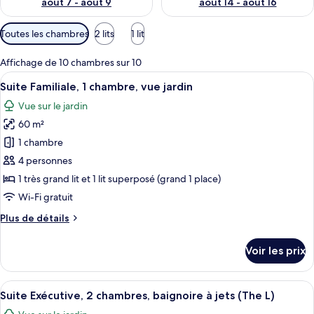
août 7 - août 9
août 14 - août 16
Filtres
Toutes les chambres
2 lits
1 lit
disponibles
pour
Affichage de 10 chambres sur 10
les
Afficher
Une chambre d’hôtel moderne équipée d
9
Suite Familiale, 1 chambre, vue jardin
chambres
toutes
Vue sur le jardin
les
60 m²
photos
pour
1 chambre
ce
4 personnes
type
1 très grand lit et 1 lit superposé (grand 1 place)
de
Wi-Fi gratuit
chambre :
Plus
Plus de détails
Suite
de
Familiale,
détails
Voir les prix
1
sur
le
chambre,
type
Afficher
Une chambre d’hôtel moderne, dotée d’u
vue
7
de
Suite Exécutive, 2 chambres, baignoire à jets (The L)
toutes
jardin
chambre