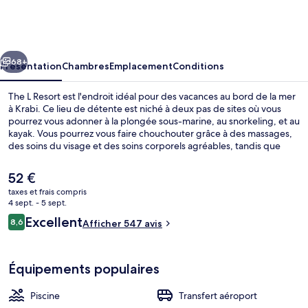
L
Resort
cédent
Suivant
68+
Présentation
Chambres
Emplacement
Conditions
The L Resort est l'endroit idéal pour des vacances au bord de la mer
à Krabi. Ce lieu de détente est niché à deux pas de sites où vous
pourrez vous adonner à la plongée sous-marine, au snorkeling, et au
kayak. Vous pourrez vous faire chouchouter grâce à des massages,
des soins du visage et des soins corporels agréables, tandis que
pour une déferlante de fun, vous pourrez compter sur la piscine
extérieure. Bénéficiant d'un emplacement privilégié en bord de
Le
52 €
plage, l'hébergement Wannas Place sert des spécialités Cuisine thaï
prix
taxes et frais compris
et est ouvert pour le petit déjeuner, le déjeuner et le dîner. Ce
actuel
4 sept. - 5 sept.
complexe touristique de style Art déco vous offre en outre un bar
Plage, serviettes de plage
est
Avis
en bord de piscine, une salle de fitness et une piscine pour enfants.
Excellent
8,6
Afficher 547 avis
de
8,6 sur 10
Les autres voyageurs adorent le personnel attentionné.
voyageurs
52 €.
Équipements populaires
Piscine
Transfert aéroport