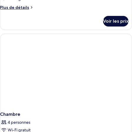
type
Plus
Plus de détails
de
de
chambre :
détails
Voir les prix
sur
DELUXE
le
ROOM
type
DOUBLE
de
chambre
DELUXE
ROOM
DOUBLE
Chambre
4 personnes
Wi-Fi gratuit