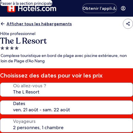
Passer à la section principale
Obtenir l’appli
Afficher tous les hébergements
Hôte professionnel
The L Resort
Hébergement
4.0 étoiles
Complexe touristique en bord de plage avec piscine extérieure, non
loin de Plage d'Ao Nang
Choisissez des dates pour voir les prix
Où allez-vous ?
Dates
Voyageurs