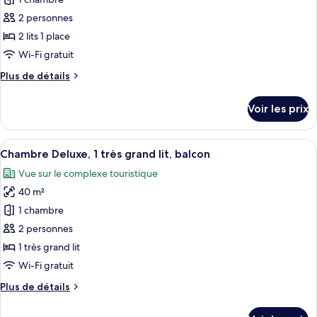
photos
balcon,
pour
2 personnes
vue
ce
partielle
2 lits 1 place
sur
type
Wi-Fi gratuit
l'océan
de
Plus
Plus de détails
chambre :
de
Chambre
détails
Voir les prix
sur
Deluxe,
le
2
type
Afficher
Une chambre d’hôtel moderne dotée d’un
lits
7
de
Chambre Deluxe, 1 très grand lit, balcon
toutes
une
chambre
Vue sur le complexe touristique
Chambre
les
place,
Deluxe,
40 m²
photos
balcon
2
pour
1 chambre
lits
ce
une
2 personnes
place,
type
1 très grand lit
balcon
de
Wi-Fi gratuit
chambre :
Plus
Plus de détails
Chambre
de
Deluxe,
détails