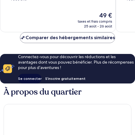
Ao
10,
10,
Nang
Merveilleux,
Excellen
Le
49 €
1 006 avis
1 001 avi
nouveau
taxes et frais compris
prix
25 août - 26 août
est
de
Comparer des hébergements similaires
49 €
Connectez-vous pour découvrir les réductions et les
avantages dont vous pouvez bénéficier. Plus de récompenses
pour plus d’aventures !
Se connecter
S’inscrire gratuitement
À propos du quartier