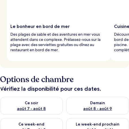
Le bonheur en bord de mer
Cuisin
Des plages de sable et des aventures en mer vous
Découvre
attendent dans ce complexe. Prélassez-vous sur la
bord de 
plage avec des serviettes gratuites ou dînez au
piscine.
restaurant en bord de mer.
complète
Options de chambre
Vérifiez la disponibilité pour ces dates.
Vérifier la disponibilité pour ce soir août 7 - août 8
Vérifier la disponibilité pour 
Ce soir
Demain
août 7 - août 8
août 8 - août 9
Vérifier la disponibilité pour ce week-end août 7 - août 9
Vérifier la disponibilité pour 
Ce week-end
Le week-end prochain