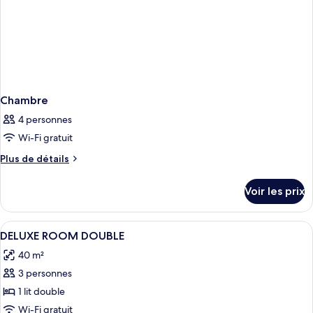
très
grand
lit,
baignoire
Chambre
4 personnes
Wi-Fi gratuit
Plus
Plus de détails
de
détails
Voir les prix
sur
le
type
Afficher
Coffres-forts dans les chambres, bure
6
de
DELUXE ROOM DOUBLE
toutes
chambre
40 m²
Chambre
les
3 personnes
photos
pour
1 lit double
ce
Wi-Fi gratuit