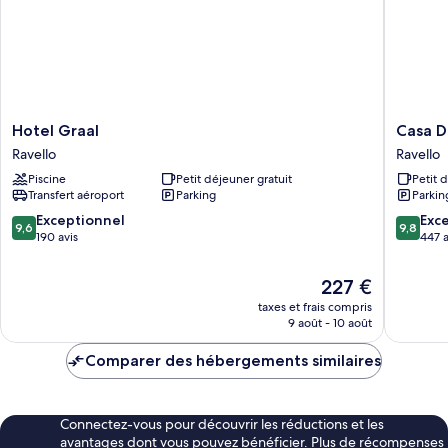
Hotel
Casa
Hotel Graal
Casa D
Graal
Dolce
Ravello
Ravello
Ravello
Casa
Piscine
Petit déjeuner gratuit
Petit 
Ravello
Transfert aéroport
Parking
Parkin
9.6
9.8
Exceptionnel
Exc
9,6
9,8
sur
sur
190 avis
447 a
10,
10,
Exceptionnel,
Exceptio
Le
227 €
190 avis
447 avis
nouveau
taxes et frais compris
prix
9 août - 10 août
est
de
Comparer des hébergements similaires
227 €
Connectez-vous pour découvrir les réductions et les
avantages dont vous pouvez bénéficier. Plus de récompenses