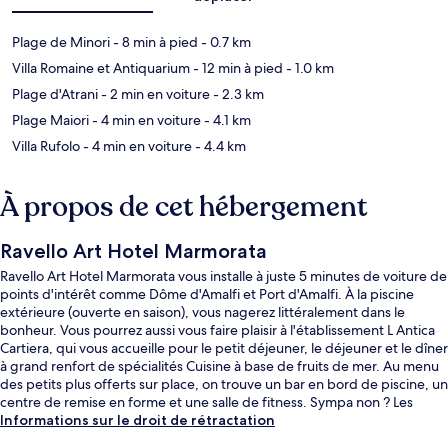
Plage de Minori
- 8 min à pied
- 0.7 km
Villa Romaine et Antiquarium
- 12 min à pied
- 1.0 km
Plage d'Atrani
- 2 min en voiture
- 2.3 km
Plage Maiori
- 4 min en voiture
- 4.1 km
Villa Rufolo
- 4 min en voiture
- 4.4 km
À propos de cet hébergement
Ravello Art Hotel Marmorata
Ravello Art Hotel Marmorata vous installe à juste 5 minutes de voiture de
points d'intérêt comme Dôme d'Amalfi et Port d'Amalfi. À la piscine
extérieure (ouverte en saison), vous nagerez littéralement dans le
bonheur. Vous pourrez aussi vous faire plaisir à l'établissement L Antica
Cartiera, qui vous accueille pour le petit déjeuner, le déjeuner et le dîner
à grand renfort de spécialités Cuisine à base de fruits de mer. Au menu
des petits plus offerts sur place, on trouve un bar en bord de piscine, un
centre de remise en forme et une salle de fitness. Sympa non ? Les
autres voyageurs adorent le personnel attentionné et l'emplacement.
Informations sur le droit de rétractation