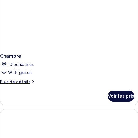
Chambre
10 personnes
Wi-Fi gratuit
Plus
Plus de détails
de
détails
Voir les prix
sur
le
type
de
chambre
Chambre