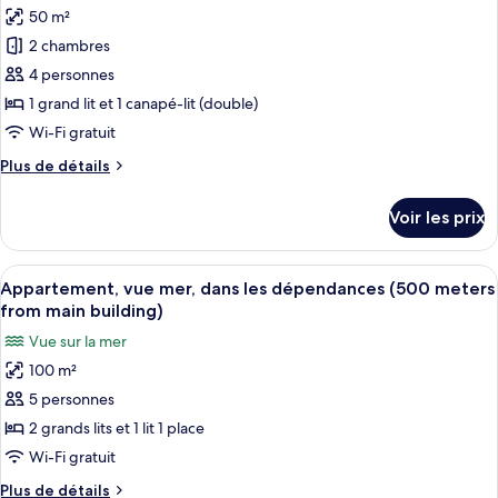
Studio
50 m²
photos
Junior,
pour
2 chambres
balcon,
ce
vue
4 personnes
mer
type
1 grand lit et 1 canapé-lit (double)
de
Wi-Fi gratuit
chambre :
Plus
Plus de détails
Suite
de
Panoramique
détails
Voir les prix
sur
le
type
Afficher
Appartement, vue mer, dans les dépend
12
de
Appartement, vue mer, dans les dépendances (500 meters
toutes
chambre
from main building)
Suite
les
Vue sur la mer
Panoramique
photos
100 m²
pour
5 personnes
ce
type
2 grands lits et 1 lit 1 place
de
Wi-Fi gratuit
chambre :
Plus
Plus de détails