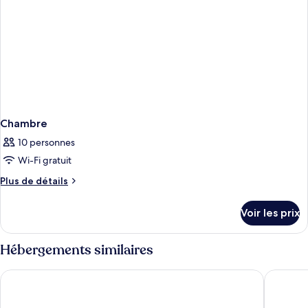
Chambre
10 personnes
Wi-Fi gratuit
Plus
Plus de détails
de
détails
Voir les prix
sur
le
type
Hébergements similaires
de
chambre
Hotel Graal
Casa Dol
Chambre