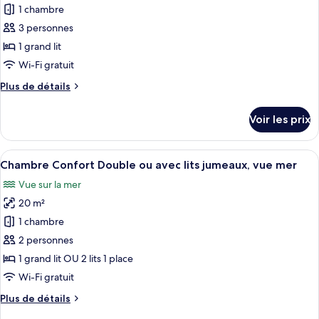
Simple
1 chambre
photos
Économique
pour
3 personnes
ce
1 grand lit
type
Wi-Fi gratuit
de
Plus
Plus de détails
chambre :
de
Chambre
détails
Voir les prix
sur
Double
le
Classique
type
Afficher
Une chambre d’hôtel avec un lit, une 
6
de
Chambre Confort Double ou avec lits jumeaux, vue mer
toutes
chambre
Vue sur la mer
Chambre
les
Double
20 m²
photos
Classique
pour
1 chambre
ce
2 personnes
type
1 grand lit OU 2 lits 1 place
de
Wi-Fi gratuit
chambre :
Plus
Plus de détails
Chambre
de