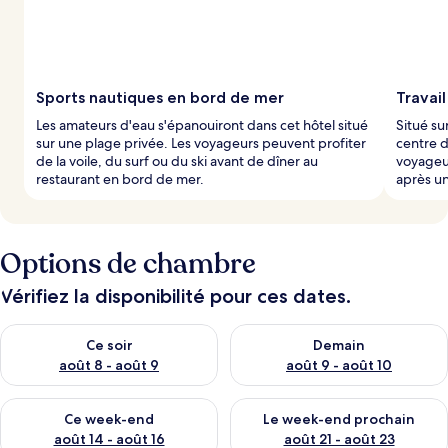
Sports nautiques en bord de mer
Travai
Les amateurs d'eau s'épanouiront dans cet hôtel situé
Situé su
sur une plage privée. Les voyageurs peuvent profiter
centre d
de la voile, du surf ou du ski avant de dîner au
voyageur
restaurant en bord de mer.
après u
Options de chambre
Vérifiez la disponibilité pour ces dates.
Vérifier la disponibilité pour ce soir août 8 - août 9
Vérifier la disponibilité pour 
Ce soir
Demain
août 8 - août 9
août 9 - août 10
Vérifier la disponibilité pour ce week-end août 14 - août 16
Vérifier la disponibilité pour
Ce week-end
Le week-end prochain
août 14 - août 16
août 21 - août 23