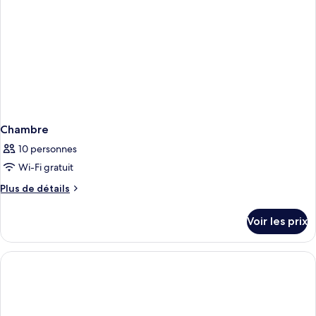
vue
mer
Chambre
10 personnes
Wi-Fi gratuit
Plus
Plus de détails
de
détails
Voir les prix
sur
le
type
de
chambre
Chambre