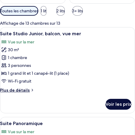
Filtres
Toutes les chambres
1 lit
2 lits
3+ lits
disponibles
pour
Affichage de 13 chambres sur 13
les
Afficher
Une chambre d’hôtel avec un lit, une ta
11
Suite Studio Junior, balcon, vue mer
chambres
toutes
Vue sur la mer
les
30 m²
photos
pour
1 chambre
ce
3 personnes
type
1 grand lit et 1 canapé-lit (1 place)
de
Wi-Fi gratuit
chambre :
Plus
Plus de détails
Suite
de
Studio
détails
Voir les prix
Junior,
sur
le
balcon,
type
Afficher
Un salon avec un sol à motifs, un canap
vue
5
de
Suite Panoramique
toutes
mer
chambre
Vue sur la mer
Suite
les