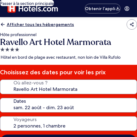
Passer à la section principale
Obtenir l’appli
Afficher tous les hébergements
Hôte professionnel
Ravello Art Hotel Marmorata
Hébergement
4.0 étoiles
Hôtel en bord de plage avec restaurant, non loin de Villa Rufolo
Choisissez des dates pour voir les prix
Où allez-vous ?
Dates
Voyageurs