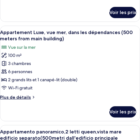
Appartement,
de
vue
détails
Voir les prix
sur
mer,
le
dans
type
Afficher
Une chambre à coucher avec un grand l
les
10
de
Appartement Luxe, vue mer, dans les dépendances (500
toutes
chambre
dépendances
meters from main building)
Appartement,
les
(500
Vue sur la mer
vue
photos
meters
mer,
100 m²
pour
from
dans
3 chambres
ce
les
main
dépendances
type
6 personnes
building)
(500
de
2 grands lits et 1 canapé-lit (double)
meters
chambre :
from
Wi-Fi gratuit
Appartement
main
Plus
Plus de détails
building)
Luxe,
de
vue
détails
Voir les prix
sur
mer,
le
dans
type
Afficher
Une terrasse avec une table dressée po
les
9
de
Appartamento panoramico,2 letti queen,vista mare
toutes
dépendances
chambre
edificio separato(500metri dall'edificio principale