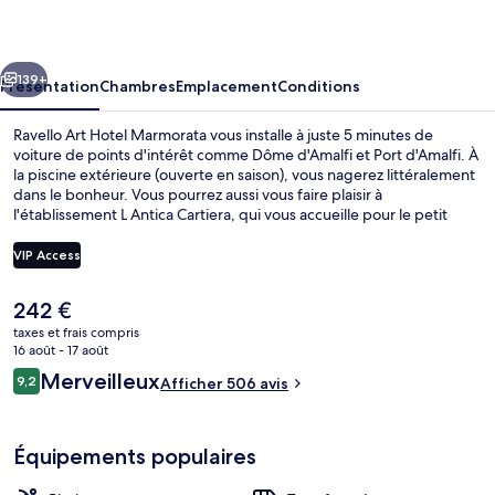
Hotel
Marmorata
cédent
Suivant
139+
Présentation
Chambres
Emplacement
Conditions
Ravello Art Hotel Marmorata vous installe à juste 5 minutes de
voiture de points d'intérêt comme Dôme d'Amalfi et Port d'Amalfi. À
la piscine extérieure (ouverte en saison), vous nagerez littéralement
dans le bonheur. Vous pourrez aussi vous faire plaisir à
l'établissement L Antica Cartiera, qui vous accueille pour le petit
déjeuner, le déjeuner et le dîner à grand renfort de spécialités
Cuisine à base de fruits de mer. Au menu des petits plus offerts sur
VIP Access
place, on trouve un bar en bord de piscine, un centre de remise en
forme et une salle de fitness. Sympa non ? Les autres voyageurs
Le
242 €
adorent le personnel attentionné et l'emplacement.
Suite Studio Junior, balcon, vue mer 
prix
taxes et frais compris
actuel
16 août - 17 août
est
Avis
Merveilleux
9,2
Afficher 506 avis
de
9,2 sur 10
voyageurs
242 €.
Équipements populaires