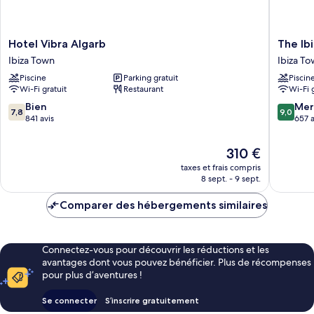
Hotel
The
Hotel Vibra Algarb
The Ib
Vibra
Ibiza
Ibiza Town
Ibiza T
Algarb
Twiins
Piscine
Parking gratuit
Piscin
Ibiza
Hotel
Wi-Fi gratuit
Restaurant
Wi-Fi 
Town
Ibiza
Town
7.8
9.0
Bien
Mer
7,8
9,0
sur
sur
841 avis
657 a
10,
10,
Bien,
Merveill
Le
310 €
841 avis
657 avis
nouveau
taxes et frais compris
prix
8 sept. - 9 sept.
est
de
Comparer des hébergements similaires
310 €
Connectez-vous pour découvrir les réductions et les
avantages dont vous pouvez bénéficier. Plus de récompenses
pour plus d’aventures !
Se connecter
S’inscrire gratuitement