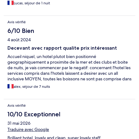
Lucas, séjour de 1 nuit
Avis vérifié
6/10 Bien
4 août 2024
Decevant avec rapport qualite prix intéressant
Accueil niquel, un hotel plutot bien positionné
geographiquement a proximite de la mer et des clubs et boite
de nuits, je vais commencer par le negatif: concernant l'hotel les
services compris dans l'hotels laissent a desirer avec un all
inclusive MOYEN, toutes les boissons ne sont pas comprise dans
le service, de plus nous sommes obliger de payer une bouteille
alex, séjour de 7 nuits
d'eau ou autre pour pouvoir se desalterer, ce que je trouve
honteux 2.80€ pour 33cl, niveau animation aucune proportion,
hormis les demarcheurs de summer rocks qui viennenr vous
Avis vérifié
harceler toute la journee a plusieurs reprises jusqu'a
l'enervement, au niveau des chambres, elle sont assez petites
10/10 Exceptionnel
mais suffisantes, concernant le repas: il y avais pas mal de choix
31 mai 2026
au niveau des repas seul autre problemes la nourriture tres
souvent tiède voir froide ... Concenant les points positifs, la
Traduire avec Google
reactivite de la réception apres les divers problemes rencontré
Brilliant hotel, lovely and clean, super lovely staff