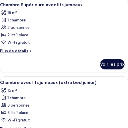
Afficher
Une chambre d’hôtel moderne équipée d
13
de
Chambre Supérieure avec lits jumeaux
toutes
chambre
15 m²
Chambre
les
Simple
1 chambre
photos
pour
2 personnes
ce
2 lits 1 place
type
Wi-Fi gratuit
de
Plus
Plus de détails
chambre :
de
Chambre
détails
Voir les prix
sur
Supérieure
le
avec
type
Afficher
Une chambre d’hôtel avec un grand lit
lits
5
de
Chambre avec lits jumeaux (extra bed junior)
toutes
jumeaux
chambre
15 m²
Chambre
les
Supérieure
1 chambre
photos
avec
pour
3 personnes
lits
ce
jumeaux
3 lits 1 place
type
Wi-Fi gratuit
de