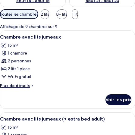
août 14 - août 16
août 21 - août 23
Filtres
Toutes les chambres
2 lits
3+ lits
1 lit
disponibles
pour
Affichage de 9 chambres sur 9
les
Afficher
Une chambre d’hôtel avec un grand lit
8
Chambre avec lits jumeaux
chambres
toutes
15 m²
les
1 chambre
photos
pour
2 personnes
ce
2 lits 1 place
type
Wi-Fi gratuit
de
Plus
Plus de détails
chambre :
de
Chambre
détails
Voir les prix
sur
avec
le
lits
type
Afficher
Une chambre d’hôtel avec un grand lit
jumeaux
6
de
Chambre avec lits jumeaux (+ extra bed adult)
toutes
chambre
15 m²
Chambre
les
avec