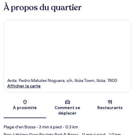
À propos du quartier
Avda. Pedro Matutes Noguera, s/n, Ibiza Town, Ibiza, 7800
Afficher la carte
Carte
À proximité
Comment se
Restaurants
déplacer
Plage d'en Bossa
- 3 min à pied
- 0.3 km
Parc à thème Gran Piruleto Park P. Bossa
- 11 min à pied
- 1.0 km