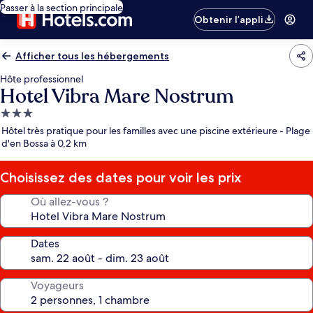
Passer à la section principale
Obtenir l’appli
Afficher tous les hébergements
Hôte professionnel
Hotel Vibra Mare Nostrum
Hébergement
3.0 étoiles
Hôtel très pratique pour les familles avec une piscine extérieure - Plage
d'en Bossa à 0,2 km
Choisissez des dates pour voir les prix
Où allez-vous ?
Dates
Voyageurs