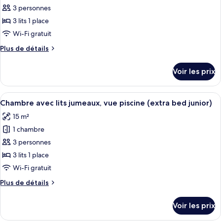
lits
pour
3 personnes
jumeaux,
ce
vue
3 lits 1 place
piscine
type
Wi-Fi gratuit
de
Plus
Plus de détails
chambre :
de
Chambre
détails
Voir les prix
sur
avec
le
lits
type
Afficher
Un balcon offrant une vue sur une pisc
jumeaux,
4
de
Chambre avec lits jumeaux, vue piscine (extra bed junior)
toutes
vue
chambre
15 m²
Chambre
les
piscine
avec
1 chambre
photos
(extra
lits
pour
3 personnes
bed
jumeaux,
ce
vue
adult)
3 lits 1 place
piscine
type
Wi-Fi gratuit
(extra
de
bed
Plus
Plus de détails
chambre :
adult)
de
Chambre
détails
Voir les prix
sur
avec
le