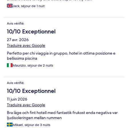
la reception a su reparer les probleme de pression avec la
douche, les membres de l'equipe de la réception et du bar sont
Jack, séjour de 1 nuit
tres gentils, les coctails qui sont gratuit sont vraiment bon et la
nourriture n'es pas mauvaises mais froide... Bilan plutot
decevant de l'hotel 3/5 je suis encore gentil sur la note !
Avis vérifié
10/10 Exceptionnel
27 avr. 2026
Traduire avec Google
Perfetto per chi viaggia in gruppo, hotel in ottima posizione e
bellissima piscina
Maurizio, séjour de 2 nuits
Avis vérifié
10/10 Exceptionnel
11 juin 2026
Traduire avec Google
Bra läge och fint hotell med fantastik frukost enda negativa var
ljudisoleringen mellan rummen
Mikael, séjour de 3 nuits