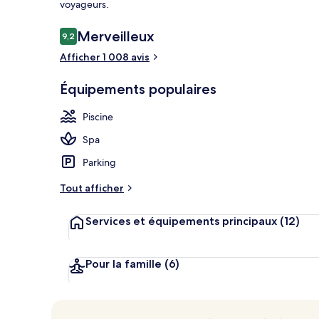
voyageurs.
Avis
Merveilleux
9,2
9,2 sur 10
voyageurs
Afficher 1 008 avis
Vue depuis l
Équipements populaires
Piscine
Spa
Parking
Tout afficher
Services et équipements principaux
(12)
Pour la famille
(6)