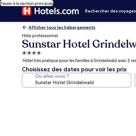
Passer à la section principale
Rechercher des voyage
Afficher tous les hébergements
Hôte professionnel
Sunstar Hotel Grindelw
Hébergement
4.0 étoiles
Hôtel très pratique pour les familles à Grindelwald avec 2 re
Choisissez des dates pour voir les prix
Où allez-vous ?
Galerie
photos
de
l’hébergement
Sunstar