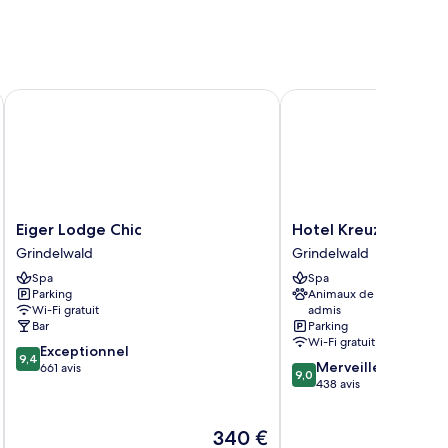
DESIGN RESORT
Eiger Lodge Chic
Hotel Kreuz & Post
Eiger
Hotel
Eiger Lodge Chic
Hotel Kreuz & Post
Lodge
Kreuz
Grindelwald
Grindelwald
Chic
&
Spa
Spa
Grindelwald
Post
Parking
Animaux de compagnie
Grindelwald
Wi-Fi gratuit
admis
Bar
Parking
Wi-Fi gratuit
9.4
Exceptionnel
9,4
9.0
Merveilleux
sur
661 avis
9,0
sur
438 avis
10,
10,
Exceptionnel,
Merveilleux,
661 avis
Le
340 €
438 avis