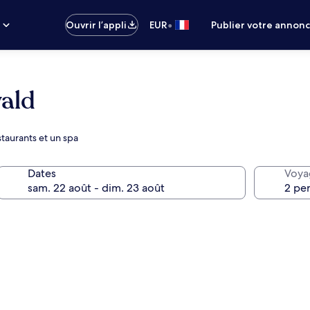
•
s
Ouvrir l’appli
EUR
Publier votre annon
ald
staurants et un spa
Dates
Voya