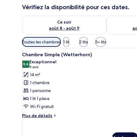
Vérifiez la disponibilité pour ces dates.
Vérifier la disponibilité pour ce soir août 8 - août 9
Vérifier la di
Ce soir
août 8 - août 9
ao
Filtres
Toutes les chambres
1 lit
2 lits
3+ lits
disponibles
Afficher
Une chambre d’hôtel équipée d’u
pour
9
Chambre Simple (Wetterhorn)
toutes
les
Exceptionnel
les
9,4
chambres
9,4 sur 10
(9 avis)
9 avis
photos
14 m²
pour
1 chambre
ce
1 personne
type
1 lit 1 place
de
Wi-Fi gratuit
chambre :
Chambre
Plus
Plus de détails
Simple
de
détails
(Wetterhorn)
sur