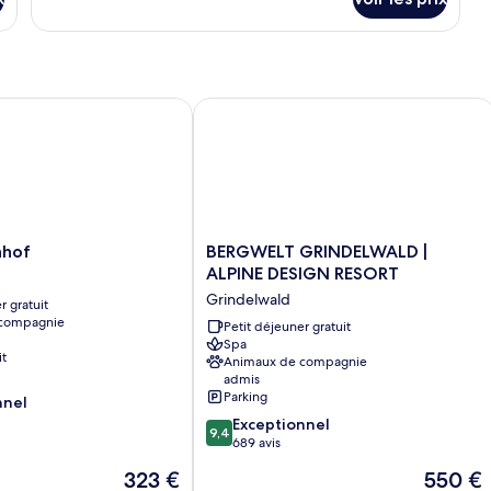
sur
chambre :
le
Standard
type
Double
de
chambre
Room
Standard
of
BERGWELT GRINDELWALD | ALPINE 
Double
Room
BERGWELT
nhof
BERGWELT GRINDELWALD |
GRINDELWALD
ALPINE DESIGN RESORT
|
Grindelwald
r gratuit
ALPINE
 compagnie
DESIGN
Petit déjeuner gratuit
Spa
RESORT
it
Animaux de compagnie
Grindelwald
admis
Parking
nnel
9.4
Exceptionnel
9,4
sur
689 avis
10,
Le
Le
323 €
550 €
Exceptionnel,