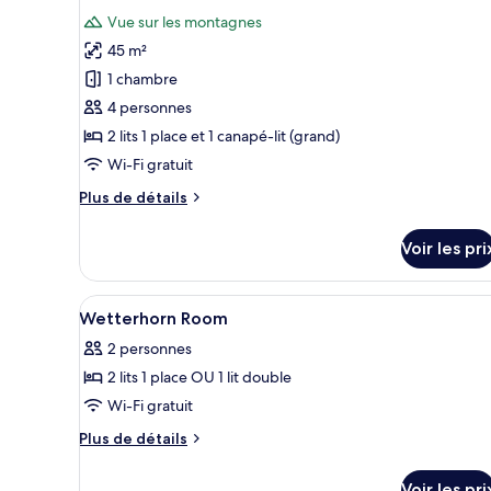
photos
(Standard)
Vue sur les montagnes
pour
45 m²
ce
1 chambre
type
4 personnes
de
2 lits 1 place et 1 canapé-lit (grand)
chambre :
Family
Wi-Fi gratuit
room
Plus
Plus de détails
Eiger
de
détails
Voir les pri
sur
le
type
Afficher
Literie hypoallergénique, articl
5
de
Wetterhorn Room
toutes
chambre
2 personnes
Family
les
room
2 lits 1 place OU 1 lit double
photos
Eiger
pour
Wi-Fi gratuit
ce
Plus
Plus de détails
type
de
détails
de
Voir les pri