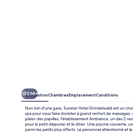
Hotel
Grindelwald
238+
Présentation
Chambres
Emplacement
Conditions
Non loin d'une gare, Sunstar Hotel Grindelwald est un cho
spa pour vous faire dorloter à grand renfort de massages,
plaisir des papilles, l'établissement Ambiance, un des 2 rest
pour le petit déjeuner et le dîner. Une piscine couverte, 
parmi les petits plus offerts. Le personnel attentionné et 