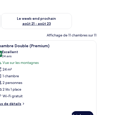
-end août 14 - août 16
Vérifier la disponibilité pour le week-end prochain août 21 - 
Le week-end prochain
août 21 - août 23
Affichage de 11 chambres sur 11
rideaux.
d’un bureau, d’une chaise, d’une télévision et d’une fenêtre avec des rideaux.
fficher
Une chambre d’hôtel avec un lit soigneusement
14
hambre Double (Premium)
outes
Excellent
s
8
8,8 sur 10
(24 avis)
24 avis
hotos
Vue sur les montagnes
our
24 m²
e
1 chambre
ype
2 personnes
e
2 lits 1 place
hambre :
hambre
Wi-Fi gratuit
ouble
us
us de détails
Premium)
e
tails