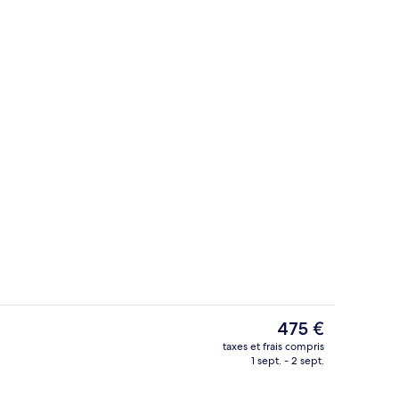
Sauna, hammam, soins corporels, soin
Le
475 €
prix
taxes et frais compris
actuel
1 sept. - 2 sept.
Centre d’affaires
est
de