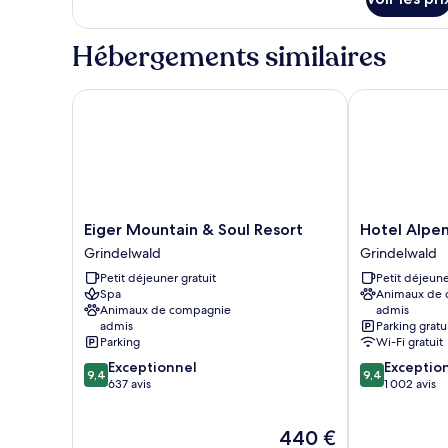
sur
chambre :
le
Wetterhorn
type
Hébergements similaires
Room
de
chambre
Wetterhorn
Eiger Mountain & Soul Resort
Hotel Alpenh
Room
Eiger
Hotel
Eiger Mountain & Soul Resort
Hotel Alpe
Mountain
Alpenhof
Grindelwald
Grindelwald
&
Grindelwald
Petit déjeuner gratuit
Petit déjeune
Soul
Spa
Animaux de
Resort
Animaux de compagnie
admis
Grindelwald
admis
Parking gratu
Parking
Wi-Fi gratuit
9.4
9.4
Exceptionnel
Exceptio
9,4
9,4
sur
sur
637 avis
1 002 avis
10,
10,
Exceptionnel,
Exceptionnel,
Le
440 €
637 avis
1 002 avis