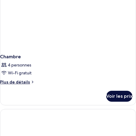
Chambre
4 personnes
Wi-Fi gratuit
Plus
Plus de détails
de
détails
Voir les prix
sur
le
type
de
chambre
Chambre