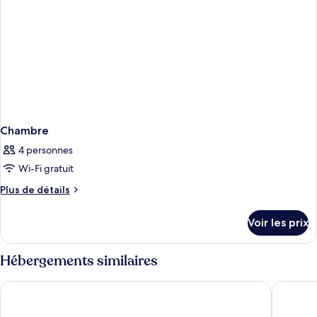
Chambre
4 personnes
Wi-Fi gratuit
Plus
Plus de détails
de
détails
Voir les prix
sur
le
type
Hébergements similaires
de
chambre
Hotel Subur
Hotel Si
Chambre