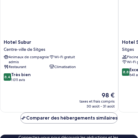
Hotel
Hotel
Hotel Subur
Hotel 
Subur
Sitges
Centre-ville de Sitges
Sitges
Centre-
Sitges
Animaux de compagnie
Wi-Fi gratuit
Piscin
ville
admis
Wi-Fi 
de
Restaurant
Climatisation
Sitges
8.8
Exce
8,8
8.4
Très bien
sur
641 a
8,4
sur
1 011 avis
10,
10,
Excellen
Très
641 avis
Le
98 €
bien,
nouveau
taxes et frais compris
1 011 avis
prix
30 août - 31 août
est
de
Comparer des hébergements similaires
98 €
Connectez-vous pour découvrir les réductions et les