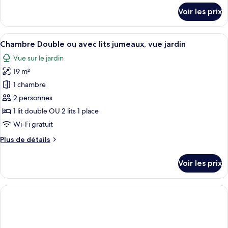
chambre :
détails
Voir les prix
sur
Chambre
le
Simple
type
Afficher
Une chambre d’hôtel avec un balcon, un 
Standard
5
de
Chambre Double ou avec lits jumeaux, vue jardin
toutes
chambre
Vue sur le jardin
Chambre
les
Simple
19 m²
photos
Standard
pour
1 chambre
ce
2 personnes
type
1 lit double OU 2 lits 1 place
de
Wi-Fi gratuit
chambre :
Plus
Plus de détails
Chambre
de
Double
détails
Voir les prix
ou
sur
le
avec
type
lits
de
jumeaux,
chambre
Chambre
vue
Double
jardin