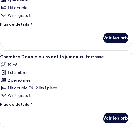
1 personne
photos
jumeaux
Double
pour
1 lit double
ou
ce
avec
Wi-Fi gratuit
lits
type
Plus
Plus de détails
jumeaux
de
de
chambre :
détails
Voir les prix
sur
Chambre
le
Double
type
Afficher
Une chambre d’hôtel avec deux lits, u
pour
6
de
Chambre Double ou avec lits jumeaux, terrasse
toutes
chambre
1
19 m²
Chambre
les
personne
Double
1 chambre
photos
pour
pour
2 personnes
1
ce
personne
1 lit double OU 2 lits 1 place
type
Wi-Fi gratuit
de
Plus
Plus de détails
chambre :
de
Chambre
détails
Voir les prix
sur
Double
le
ou
type