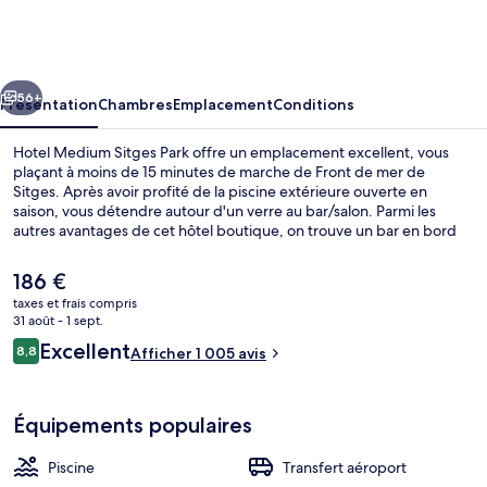
Medium
Sitges
Park
cédent
Suivant
56+
Présentation
Chambres
Emplacement
Conditions
Hotel Medium Sitges Park offre un emplacement excellent, vous
plaçant à moins de 15 minutes de marche de Front de mer de
Sitges. Après avoir profité de la piscine extérieure ouverte en
saison, vous détendre autour d'un verre au bar/salon. Parmi les
autres avantages de cet hôtel boutique, on trouve un bar en bord
de piscine, un snack-bar/une épicerie fine et une terrasse, l'idéal
pour des vacances sans soucis. Les autres voyageurs adorent le
Le
186 €
personnel attentionné et le petit déjeuner.
prix
taxes et frais compris
actuel
31 août - 1 sept.
Façade de l’hébergement
est
Avis
Excellent
8,8
Afficher 1 005 avis
de
8,8 sur 10
voyageurs
186 €.
Équipements populaires
Piscine
Transfert aéroport