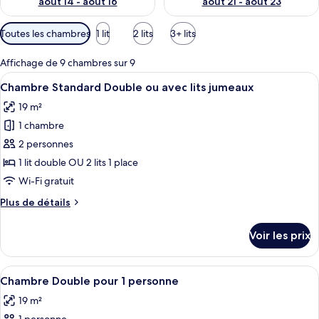
août 14 - août 16
août 21 - août 23
Filtres
Toutes les chambres
1 lit
2 lits
3+ lits
disponibles
pour
Affichage de 9 chambres sur 9
les
Afficher
Une chambre d’hôtel avec un grand lit,
6
Chambre Standard Double ou avec lits jumeaux
chambres
toutes
19 m²
les
1 chambre
photos
pour
2 personnes
ce
1 lit double OU 2 lits 1 place
type
Wi-Fi gratuit
de
Plus
Plus de détails
chambre :
de
Chambre
détails
Voir les prix
sur
Standard
le
Double
type
Afficher
Une chambre d’hôtel avec un lit, une c
ou
4
de
Chambre Double pour 1 personne
toutes
avec
chambre
19 m²
Chambre
les
lits
Standard