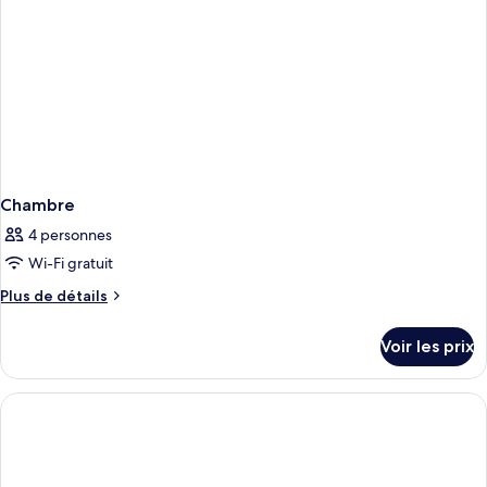
ou
avec
lits
jumeaux,
vue
jardin
Chambre
4 personnes
Wi-Fi gratuit
Plus
Plus de détails
de
détails
Voir les prix
sur
le
type
de
chambre
Chambre