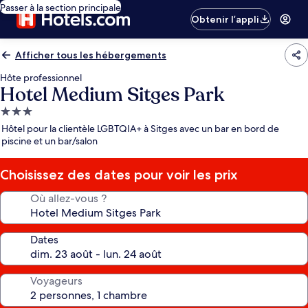
Passer à la section principale
Obtenir l’appli
Afficher tous les hébergements
Hôte professionnel
Hotel Medium Sitges Park
Hébergement
3.0 étoiles
Hôtel pour la clientèle LGBTQIA+ à Sitges avec un bar en bord de
piscine et un bar/salon
Choisissez des dates pour voir les prix
Où allez-vous ?
Dates
Voyageurs