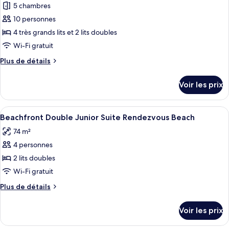
pour
5 chambres
Bedroom
at
ce
Suite
10 personnes
Rendezvous
at
type
4 très grands lits et 2 lits doubles
Beach
Rendezvous
de
Wi-Fi gratuit
Beach
chambre :
Plus
Plus de détails
Five
de
Bedroom
détails
Voir les prix
Garden
sur
le
Villa
type
Afficher
Un balcon agrémenté de meubles en osi
at
5
de
Beachfront Double Junior Suite Rendezvous Beach
toutes
Rendezvous
chambre
74 m²
Five
les
Beach
Bedroom
4 personnes
photos
Garden
pour
2 lits doubles
Villa
ce
at
Wi-Fi gratuit
Rendezvous
type
Plus
Plus de détails
Beach
de
de
chambre :
détails
Voir les prix
sur
Beachfront
le