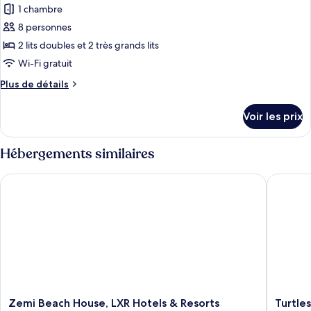
Bedroom
1 chambre
photos
Beach
Beachfront
pour
8 personnes
Villa
ce
at
2 lits doubles et 2 très grands lits
Rendezvous
type
Wi-Fi gratuit
Beach
de
Plus
Plus de détails
chambre :
de
Three
détails
Voir les prix
sur
Bedroom
le
Garden
type
Hébergements similaires
Villa
de
at
chambre
Zemi Beach House, LXR Hotels & Resorts
Turtles 
Three
Rendezvous
Bedroom
Beach
Garden
Villa
at
Rendezvous
Beach
Zemi
Turtles
Zemi Beach House, LXR Hotels & Resorts
Turtle