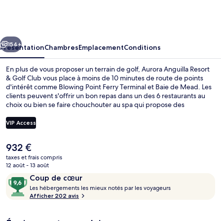
Anguilla
Resort
&
cédent
Suivant
Golf
154+
Présentation
Chambres
Emplacement
Conditions
Club
En plus de vous proposer un terrain de golf, Aurora Anguilla Resort
& Golf Club vous place à moins de 10 minutes de route de points
d'intérêt comme Blowing Point Ferry Terminal et Baie de Mead. Les
clients peuvent s'offrir un bon repas dans un des 6 restaurants au
choix ou bien se faire chouchouter au spa qui propose des
massages des tissus profonds, des soins d'aromathérapie et des
soins d'hydrothérapie. Ce complexe touristique de luxe abrite en
VIP Access
outre 2 piscines extérieures, un centre de remise en forme ouvert
24 h/24 et une salle de fitness ouverte 24 h/24. Les autres
Le
932 €
voyageurs ne tarissent pas d'éloges en ce qui concerne le personnel
Parc aquatique
prix
attentionné et la proximité avec la plage.
taxes et frais compris
actuel
12 août - 13 août
est
Avis
9,6
Coup de cœur
de
voyageurs
L
sur
Les hébergements les mieux notés par les voyageurs
932 €.
e
Afficher 202 avis
10,
s
Coup
de