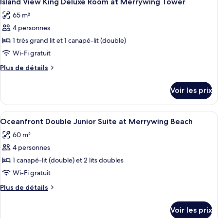
Island View King Deluxe Room at Merrywing Tower
toutes
chambre
2
65 m²
Suite
les
lits
Studio
4 personnes
photos
doubles,
Junior,
pour
1 très grand lit et 1 canapé-lit (double)
vue
2
ce
lits
Wi-Fi gratuit
établissement
doubles,
type
Plus
Plus de détails
vue
de
de
établissement
chambre :
détails
Voir les prix
sur
Island
le
View
type
Afficher
Une chambre d’hôtel spacieuse, dotée d
King
7
de
Oceanfront Double Junior Suite at Merrywing Beach
toutes
chambre
Deluxe
60 m²
Island
les
Room
View
4 personnes
photos
at
King
pour
1 canapé-lit (double) et 2 lits doubles
Merrywing
Deluxe
ce
Room
Wi-Fi gratuit
Tower
at
type
Plus
Plus de détails
Merrywing
de
de
Tower
chambre :
détails
Voir les prix
sur
Oceanfront