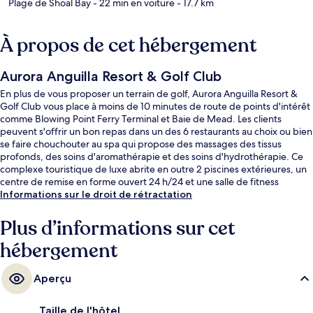
Plage de Shoal Bay
- 22 min en voiture
- 17.7 km
À propos de cet hébergement
Aurora Anguilla Resort & Golf Club
En plus de vous proposer un terrain de golf, Aurora Anguilla Resort &
Golf Club vous place à moins de 10 minutes de route de points d'intérêt
comme Blowing Point Ferry Terminal et Baie de Mead. Les clients
peuvent s'offrir un bon repas dans un des 6 restaurants au choix ou bien
se faire chouchouter au spa qui propose des massages des tissus
profonds, des soins d'aromathérapie et des soins d'hydrothérapie. Ce
complexe touristique de luxe abrite en outre 2 piscines extérieures, un
centre de remise en forme ouvert 24 h/24 et une salle de fitness
ouverte 24 h/24. Les autres voyageurs ne tarissent pas d'éloges en ce
Informations sur le droit de rétractation
qui concerne le personnel attentionné et la proximité avec la plage.
Plus d’informations sur cet
hébergement
Aperçu
Taille de l'hôtel