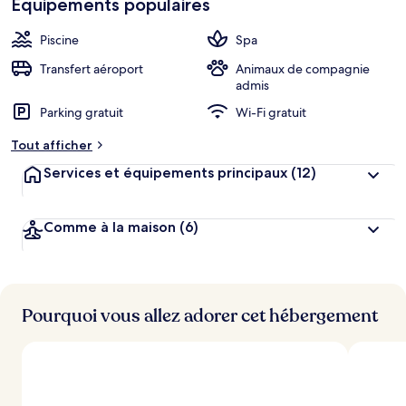
Équipements populaires
h
cœur
é
b
Piscine
Spa
e
r
Transfert aéroport
Animaux de compagnie
g
admis
e
Parking gratuit
Wi-Fi gratuit
m
e
Tout afficher
n
t
Services et équipements principaux
(12)
s
l
Comme à la maison
(6)
e
s
m
i
Pourquoi vous allez adorer cet hébergement
e
u
x
n
o