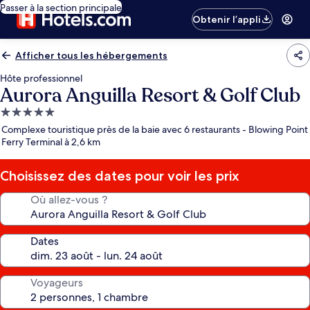
Passer à la section principale
Obtenir l’appli
Afficher tous les hébergements
Hôte professionnel
Aurora Anguilla Resort & Golf Club
Hébergement
5.0 étoiles
Complexe touristique près de la baie avec 6 restaurants - Blowing Point
Ferry Terminal à 2,6 km
Choisissez des dates pour voir les prix
Où allez-vous ?
Dates
Voyageurs