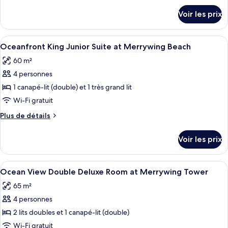
Tower
chambre :
détails
Voir les prix
sur
Island
le
View
type
Afficher
Une chambre d’hôtel avec un lit, un can
Double
4
de
Oceanfront King Junior Suite at Merrywing Beach
toutes
chambre
Deluxe
60 m²
Island
les
Room
View
4 personnes
photos
at
Double
pour
1 canapé-lit (double) et 1 très grand lit
Merrywing
Deluxe
ce
Room
Wi-Fi gratuit
Tower
at
type
Plus
Plus de détails
Merrywing
de
de
Tower
chambre :
détails
Voir les prix
sur
Oceanfront
le
King
type
Afficher
Une chambre d’hôtel dotée d’une grand
Junior
7
de
Ocean View Double Deluxe Room at Merrywing Tower
toutes
chambre
Suite
65 m²
Oceanfront
les
at
King
4 personnes
photos
Merrywing
Junior
pour
2 lits doubles et 1 canapé-lit (double)
Beach
Suite
ce
at
Wi-Fi gratuit