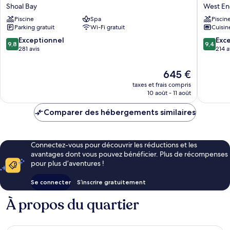
Beach
Nest
Shoal Bay
West En
House,
Beach
Piscine
Spa
Piscin
LXR
Resort
Parking gratuit
Wi-Fi gratuit
Cuisin
Hotels
West
&
End
9.8
9.4
Exceptionnel
Exc
9,8
9,4
Resorts
Village
sur
sur
281 avis
214 a
Shoal
10,
10,
Bay
Exceptionnel,
Exceptio
Le
645 €
281 avis
214 avis
nouveau
taxes et frais compris
prix
10 août - 11 août
est
de
Comparer des hébergements similaires
645 €
Connectez-vous pour découvrir les réductions et les
avantages dont vous pouvez bénéficier. Plus de récompenses
pour plus d’aventures !
Se connecter
S’inscrire gratuitement
À propos du quartier