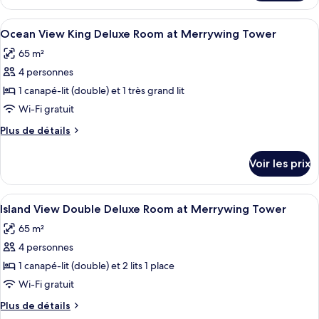
le
Double
type
Afficher
Une chambre d’hôtel dotée d’une grande
Junior
7
de
Ocean View King Deluxe Room at Merrywing Tower
toutes
chambre
Suite
65 m²
Oceanfront
les
at
Double
4 personnes
photos
Merrywing
Junior
pour
1 canapé-lit (double) et 1 très grand lit
Beach
Suite
ce
at
Wi-Fi gratuit
Merrywing
type
Plus
Plus de détails
Beach
de
de
chambre :
détails
Voir les prix
sur
Ocean
le
View
type
Afficher
Une chambre d’hôtel moderne avec une g
King
7
de
Island View Double Deluxe Room at Merrywing Tower
toutes
chambre
Deluxe
65 m²
Ocean
les
Room
View
4 personnes
photos
at
King
pour
1 canapé-lit (double) et 2 lits 1 place
Merrywing
Deluxe
ce
Room
Wi-Fi gratuit
Tower
at
type
Plus
Plus de détails
Merrywing
de
de