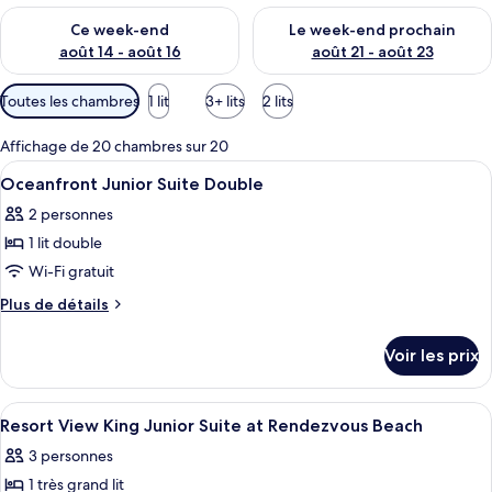
Vérifier la disponibilité pour ce week-end août 14 - août 16
Vérifier la disponibilité pour
Ce week-end
Le week-end prochain
août 14 - août 16
août 21 - août 23
Filtres
Toutes les chambres
1 lit
3+ lits
2 lits
disponibles
pour
Affichage de 20 chambres sur 20
les
Afficher
Une chambre d’hôtel avec un lit, un ca
7
Oceanfront Junior Suite Double
chambres
toutes
2 personnes
les
1 lit double
photos
pour
Wi-Fi gratuit
ce
Plus
Plus de détails
type
de
détails
de
Voir les prix
sur
chambre :
le
Oceanfront
type
Afficher
Une chambre à coucher moderne avec u
4
Junior
de
Resort View King Junior Suite at Rendezvous Beach
toutes
chambre
Suite
3 personnes
Oceanfront
les
Double
Junior
1 très grand lit
photos