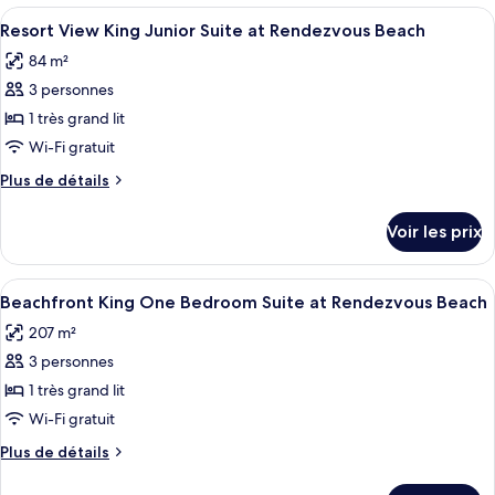
Double
type
Afficher
Un balcon avec deux fauteuils en osier 
Junior
4
de
Resort View King Junior Suite at Rendezvous Beach
toutes
chambre
Suite
84 m²
Beachfront
les
Rendezvous
Double
3 personnes
photos
Beach
Junior
pour
1 très grand lit
Suite
ce
Rendezvous
Wi-Fi gratuit
Beach
type
Plus
Plus de détails
de
de
chambre :
détails
Voir les prix
sur
Resort
le
View
type
Afficher
Une chambre d’hôtel dotée d’un grand l
King
7
de
Beachfront King One Bedroom Suite at Rendezvous Beach
toutes
chambre
Junior
207 m²
Resort
les
Suite
View
3 personnes
photos
at
King
pour
1 très grand lit
Rendezvous
Junior
ce
Suite
Wi-Fi gratuit
Beach
at
type
Plus
Plus de détails
Rendezvous
de
de
Beach
chambre :
détails