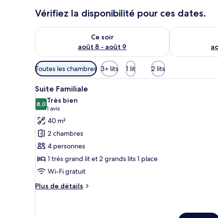
Vérifiez la disponibilité pour ces dates.
Vérifier la disponibilité pour ce soir août 8 - août 9
Vérifier la di
Ce soir
août 8 - août 9
ao
Filtres
Toutes les chambres
3+ lits
1 lit
2 lits
disponibles
Afficher
Une chambre d’hôtel avec deux 
pour
4
Suite Familiale
toutes
les
Très bien
les
8,0
chambres
8,0 sur 10
(1 avis)
1 avis
photos
40 m²
pour
2 chambres
ce
4 personnes
type
1 très grand lit et 2 grands lits 1 place
de
Wi-Fi gratuit
chambre :
Suite
Plus
Plus de détails
Familiale
de
détails
sur