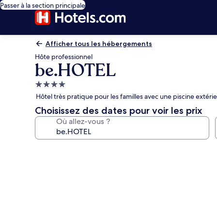
Passer à la section principale
Afficher tous les hébergements
Hôte professionnel
be.HOTEL
Hébergement
4.0 étoiles
Hôtel très pratique pour les familles avec une piscine extér
Choisissez des dates pour voir les prix
Où allez-vous ?
Galerie
photos
de
l’hébergement
be.HOTEL