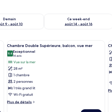
sponibilité pour demain août 9 - août 10
Vérifier la disponibilité pour ce week
Demain
Ce week-end
ût 9 - août 10
août 14 - août 16
lits, une armoire et une table de chevet.
Afficher
Chambre Double Supérieure, balcon, vu
A
4
Chambre Double Supérieure, balcon, vue mer
C
toutes
t
Exceptionnel
les
9,4
le
9,4 sur 10
(14 avis)
14 avis
photos
p
Vue sur la mer
pour
p
28 m²
ce
c
1 chambre
type
t
2 personnes
de
d
1 très grand lit
chambre :
c
Pl
Pl
Chambre
C
Wi-Fi gratuit
d
dé
Double
F
Plus
Plus de détails
su
Supérieure,
de
le
détails
balcon,