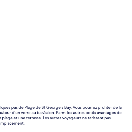
Vidéo du cr
elques pas de Plage de St George's Bay. Vous pourrez profiter de la
 autour d'un verre au bar/salon. Parmi les autres petits avantages de
 plage et une terrasse. Les autres voyageurs ne tarissent pas
Terrasse sur l
l'emplacement.