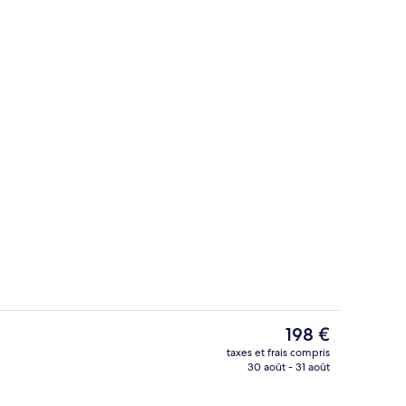
Piscine couverte, piscine extérieure, c
éateur
Le
198 €
prix
taxes et frais compris
actuel
30 août - 31 août
e toit
Réception
est
de