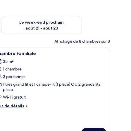
-end août 14 - août 16
Vérifier la disponibilité pour le week-end prochain août 21 - 
Le week-end prochain
août 21 - août 23
Affichage de 8 chambres sur 8
e mer | Minibar, coffres-forts dans les chambres, bureau
fficher
Une chambre d’hôtel avec deux lits, une armoi
4
hambre Familiale
outes
35 m²
s
1 chambre
hotos
our
3 personnes
e
1 très grand lit et 1 canapé-lit (1 place) OU 2 grands lits 1
place
ype
e
Wi-Fi gratuit
hambre :
us
us de détails
hambre
e
tails
amiliale
r