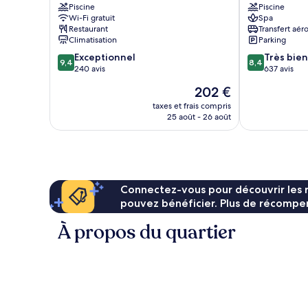
Piscine
Piscine
Marriott
Wi-Fi gratuit
Spa
St.
Restaurant
Transfert aér
Julian's
Climatisation
Parking
St.
9.4
8.4
Exceptionnel
Très bien
Julian's
9,4
8,4
sur
sur
240 avis
637 avis
10,
10,
Le
202 €
Exceptionnel,
Très
nouveau
240 avis
bien,
taxes et frais compris
prix
25 août - 26 août
637 avis
est
de
202 €
Connectez-vous pour découvrir les 
pouvez bénéficier. Plus de récompen
À propos du quartier