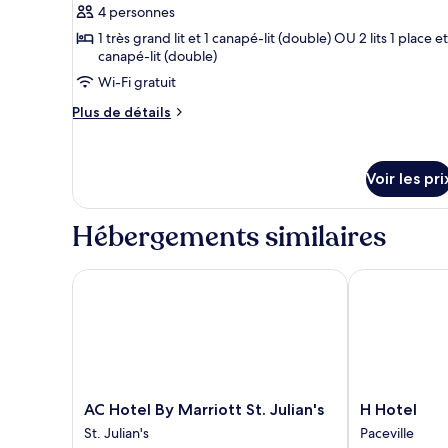
4 personnes
photos
pour
1 très grand lit et 1 canapé-lit (double) OU 2 lits 1 place et
canapé-lit (double)
ce
Wi-Fi gratuit
type
de
Plus
Plus de détails
chambre :
de
détails
Chambre
sur
Quadruple
Voir les pri
le
type
de
Hébergements similaires
chambre
Chambre
Quadruple
AC Hotel By Marriott St. Julian's
H Hotel
AC
H
AC Hotel By Marriott St. Julian's
H Hotel
Hotel
Hotel
St. Julian's
Paceville
By
Paceville