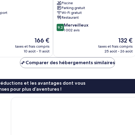
Piscine
Parking gratuit
oport
Wi-Fi gratuit
Restaurant
9.2
Merveilleux
9,2
sur
1 002 avis
10,
Le
Le
166 €
132 €
Merveilleux,
nouveau
nouveau
1 002 avis
taxes et frais compris
taxes et frais compris
prix
prix
10 août - 11 août
25 août - 26 août
est
est
de
de
Comparer des hébergements similaires
166 €
132 €
réductions et les avantages dont vous
ses pour plus d’aventures !