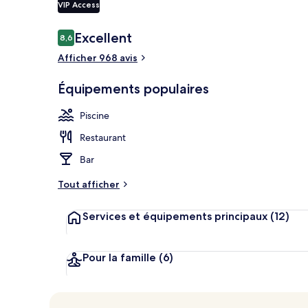
VIP Access
Avis
Excellent
8,6
8,6 sur 10
voyageurs
Terrasse sur l
Afficher 968 avis
Équipements populaires
Piscine
Restaurant
Bar
Tout afficher
Services et équipements principaux
(12)
Pour la famille
(6)