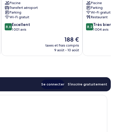
Piscine
Piscine
Transfert aéroport
Parking
Parking
Wi-Fi gratuit
Wi-Fi gratuit
Restaurant
8.6
8.2
Excellent
Très bien
8,6
8,2
sur
sur
1 001 avis
1 004 avis
10,
10,
Le
188 €
Excellent,
Très
nouveau
1 001 avis
bien,
taxes et frais compris
tax
prix
9 août - 10 août
1 004 avis
est
de
188 €
Se connecter
S’inscrire gratuitement