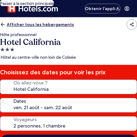
Passer à la section principale
Obtenir l’appli
Afficher tous les hébergements
Hôte professionnel
Hotel California
Hébergement
3.0 étoiles
Hôtel au centre-ville non loin de Colisée
Choisissez des dates pour voir les prix
Où allez-vous ?
Dates
Voyageurs