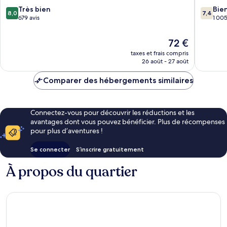
Rome
Rome
8.0
7.4
Très bien
Bie
8,0
7,4
sur
sur
679 avis
1 005
10,
10,
Très
Bien,
Le
72 €
bien,
1 005 av
nouveau
taxes et frais compris
679 avis
prix
26 août - 27 août
est
de
Comparer des hébergements similaires
72 €
Connectez-vous pour découvrir les réductions et les
avantages dont vous pouvez bénéficier. Plus de récompenses
pour plus d’aventures !
Se connecter
S’inscrire gratuitement
À propos du quartier