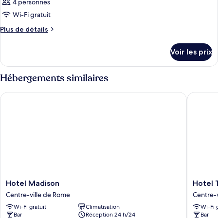
4 personnes
Wi-Fi gratuit
Plus
Plus de détails
de
détails
Voir les prix
sur
le
type
Hébergements similaires
de
chambre
Hotel Madison
Hotel To
Chambre
Hotel
Hotel
Hotel Madison
Hotel 
Madison
Touring
Centre-ville de Rome
Centre-
Centre-
Centre-
Wi-Fi gratuit
Climatisation
Wi-Fi 
ville
ville
Bar
Réception 24 h/24
Bar
de
de