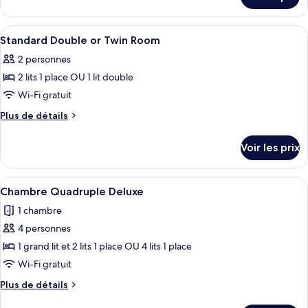
sur
Chambre
le
Quadruple
type
Afficher
Une chambre d’hôtel compacte comprena
Supérieure
10
de
Standard Double or Twin Room
toutes
chambre
2 personnes
Chambre
les
Quadruple
2 lits 1 place OU 1 lit double
photos
Supérieure
pour
Wi-Fi gratuit
ce
Plus
Plus de détails
type
de
détails
de
Voir les prix
sur
chambre :
le
Standard
type
Afficher
Une chambre d’hôtel moderne dotée d’un
3
Double
de
Chambre Quadruple Deluxe
toutes
chambre
or
1 chambre
Standard
les
Twin
Double
4 personnes
photos
Room
or
pour
1 grand lit et 2 lits 1 place OU 4 lits 1 place
Twin
ce
Room
Wi-Fi gratuit
type
Plus
Plus de détails
de
de