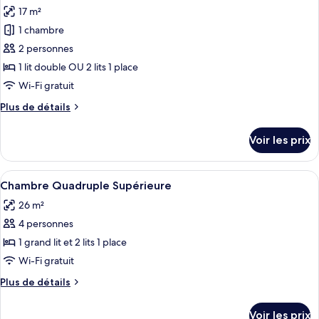
toutes
chambre
17 m²
Chambre
les
Triple
1 chambre
photos
Supérieure
pour
2 personnes
ce
1 lit double OU 2 lits 1 place
type
Wi-Fi gratuit
de
Plus
Plus de détails
chambre :
de
Chambre
détails
Voir les prix
sur
Supérieure
le
Double
type
Afficher
Une chambre d’hôtel avec un lit, un tél
ou
5
de
Chambre Quadruple Supérieure
toutes
avec
chambre
26 m²
Chambre
les
lits
Supérieure
4 personnes
photos
jumeaux
Double
pour
1 grand lit et 2 lits 1 place
ou
ce
avec
Wi-Fi gratuit
lits
type
Plus
Plus de détails
jumeaux
de
de
chambre :
détails
Voir les prix