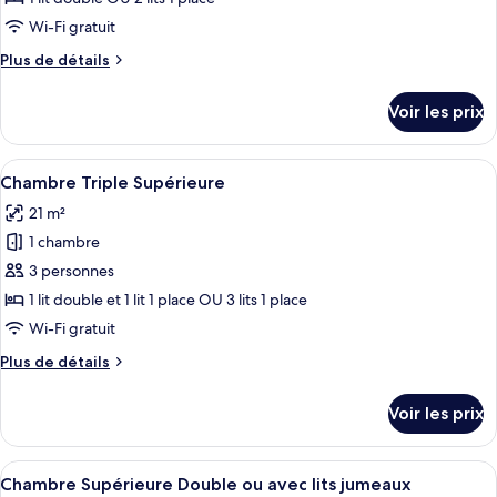
type
Wi-Fi gratuit
de
Plus
Plus de détails
chambre :
de
Chambre
détails
Voir les prix
sur
Standard
le
Double
type
Afficher
Une chambre d’hôtel moderne, avec un l
ou
17
de
Chambre Triple Supérieure
toutes
avec
chambre
21 m²
Chambre
les
lits
Standard
1 chambre
photos
jumeaux
Double
pour
3 personnes
ou
ce
avec
1 lit double et 1 lit 1 place OU 3 lits 1 place
lits
type
Wi-Fi gratuit
jumeaux
de
Plus
Plus de détails
chambre :
de
Chambre
détails
Voir les prix
sur
Triple
le
Supérieure
type
Afficher
Une chambre d’hôtel avec un lit, un bur
19
de
Chambre Supérieure Double ou avec lits jumeaux