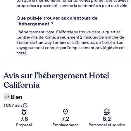
Lorsque le thermomètre remonte, venez profiter des activités
proposées à proximité, comme la randonnée à pied ou à vélo.
Que puis-je trouver aux alentours de
l'hébergement ?
L'hébergement Hotel California se trouve dans le quartier
Centre-ville de Rome, à seulement 2 minutes de marche de
Station de tramway Termini et à 20 minutes de Colisée. Les
voyageurs sont conquis par l'emplacement privilégié de cet
hôtel.
Avis sur l’hébergement Hotel
Avis
California
Bien
7,8
1 007 avis
7,8
7,2
8,2
Propreté
Emplacement
Personnel et service