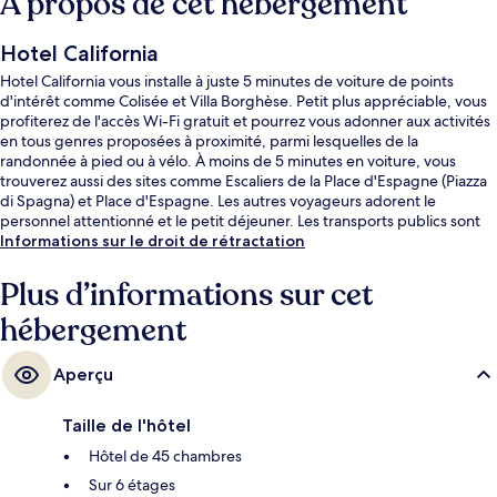
À propos de cet hébergement
Hotel California
Hotel California vous installe à juste 5 minutes de voiture de points
d'intérêt comme Colisée et Villa Borghèse. Petit plus appréciable, vous
profiterez de l'accès Wi-Fi gratuit et pourrez vous adonner aux activités
en tous genres proposées à proximité, parmi lesquelles de la
randonnée à pied ou à vélo. À moins de 5 minutes en voiture, vous
trouverez aussi des sites comme Escaliers de la Place d'Espagne (Piazza
di Spagna) et Place d'Espagne. Les autres voyageurs adorent le
personnel attentionné et le petit déjeuner. Les transports publics sont
rapidement accessibles à pied : Station de tramway Termini se situe à
Informations sur le droit de rétractation
quelques pas et Arrêt de tram Farini, à 2 min de marche à peine.
Plus d’informations sur cet
hébergement
Aperçu
Taille de l'hôtel
Hôtel de 45 chambres
Sur 6 étages