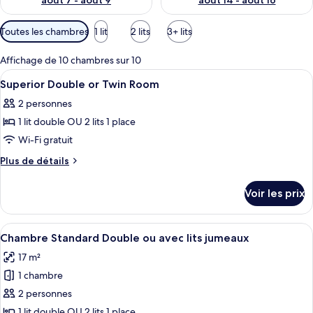
août 7 - août 9
août 14 - août 16
Filtres
Toutes les chambres
1 lit
2 lits
3+ lits
disponibles
pour
Affichage de 10 chambres sur 10
les
Afficher
Une chambre d’hôtel moderne avec un g
17
Superior Double or Twin Room
chambres
toutes
2 personnes
les
1 lit double OU 2 lits 1 place
photos
pour
Wi-Fi gratuit
ce
Plus
Plus de détails
type
de
détails
de
Voir les prix
sur
chambre :
le
Superior
type
Afficher
Une chambre d’hôtel avec un grand lit, 
12
Double
de
Chambre Standard Double ou avec lits jumeaux
toutes
chambre
or
17 m²
Superior
les
Twin
Double
1 chambre
photos
Room
or
pour
2 personnes
Twin
ce
Room
1 lit double OU 2 lits 1 place