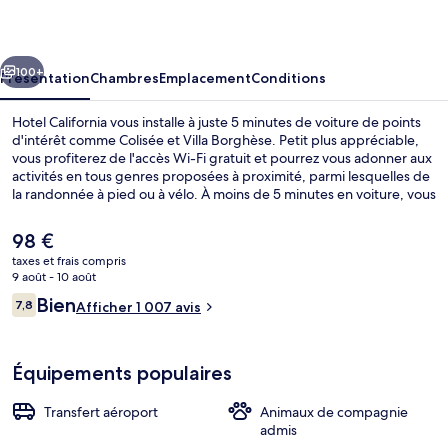
cédent
Suivant
100+
Présentation
Chambres
Emplacement
Conditions
Hotel California vous installe à juste 5 minutes de voiture de points
d'intérêt comme Colisée et Villa Borghèse. Petit plus appréciable,
vous profiterez de l'accès Wi-Fi gratuit et pourrez vous adonner aux
activités en tous genres proposées à proximité, parmi lesquelles de
la randonnée à pied ou à vélo. À moins de 5 minutes en voiture, vous
trouverez aussi des sites comme Escaliers de la Place d'Espagne
(Piazza di Spagna) et Place d'Espagne. Les autres voyageurs adorent
Le
98 €
le personnel attentionné et le petit déjeuner. Les transports publics
prix
taxes et frais compris
sont rapidement accessibles à pied : Station de tramway Termini se
actuel
9 août - 10 août
situe à quelques pas et Arrêt de tram Farini, à 2 min de marche à
Chambre Supérieure Double ou avec lit
est
Avis
peine.
Bien
7,8
Afficher 1 007 avis
de
7,8 sur 10
voyageurs
98 €.
Équipements populaires
Transfert aéroport
Animaux de compagnie
admis