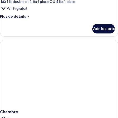
ce
1 lit double et 2 lits 1 place OU 4 lits 1 place
type
Wi-Fi gratuit
de
Plus
Plus de détails
chambre :
de
Chambre
détails
Voir les prix
sur
Quadruple
le
type
de
chambre
Chambre
Quadruple
Chambre