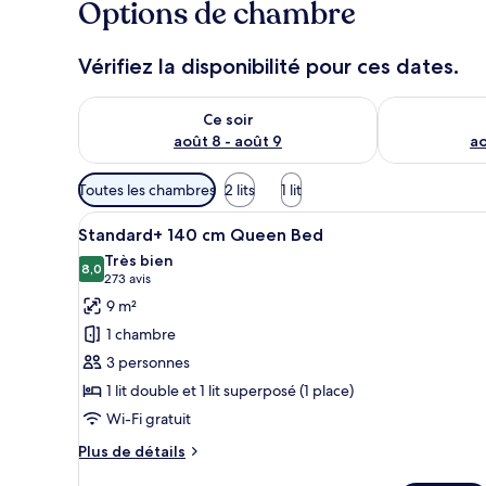
Options de chambre
Vérifiez la disponibilité pour ces dates.
Vérifier la disponibilité pour ce soir août 8 - août 9
Vérifier la di
Ce soir
août 8 - août 9
ao
Filtres
Toutes les chambres
2 lits
1 lit
disponibles
Afficher
Une petite pièce avec un lit su
pour
4
Standard+ 140 cm Queen Bed
toutes
les
Très bien
les
8,0
chambres
8,0 sur 10
(273 avis)
273 avis
photos
9 m²
pour
1 chambre
ce
3 personnes
type
1 lit double et 1 lit superposé (1 place)
de
Wi-Fi gratuit
chambre :
Standard+
Plus
Plus de détails
140
de