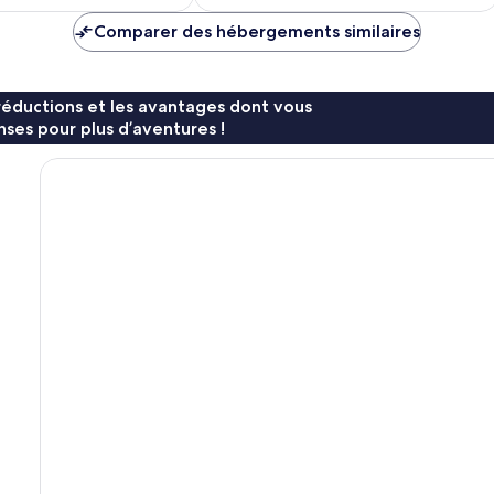
est
est
de
de
Comparer des hébergements similaires
128 €
118 €
réductions et les avantages dont vous
ses pour plus d’aventures !