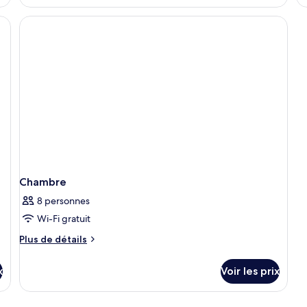
le
ty
d
c
C
Chambre
8 personnes
Wi-Fi gratuit
Plus
Plus de détails
de
détails
x
Voir les prix
sur
le
type