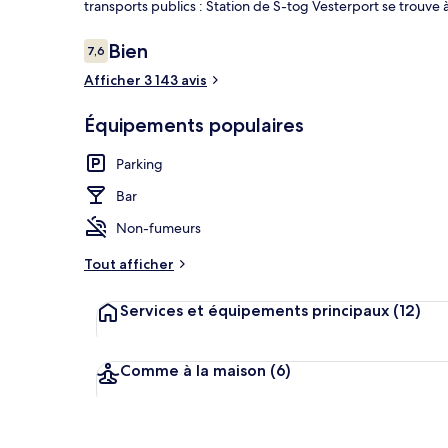
transports publics : Station de S-tog Vesterport se trouve 
Avis
Bien
7,6
7,6 sur 10
voyageurs
Afficher 3 143 avis
Salon du hall
Équipements populaires
Parking
Bar
Non-fumeurs
Tout afficher
Services et équipements principaux
(12)
Comme à la maison
(6)