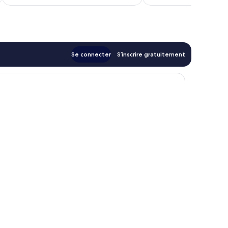
est
de
89 €
Se connecter
S’inscrire gratuitement