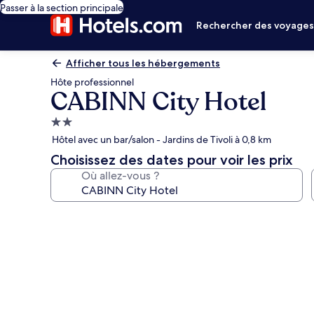
Passer à la section principale
Rechercher des voyage
Afficher tous les hébergements
Hôte professionnel
CABINN City Hotel
Hébergement
2.0 étoiles
Hôtel avec un bar/salon - Jardins de Tivoli à 0,8 km
Choisissez des dates pour voir les prix
Où allez-vous ?
Galerie
photos
de
l’hébergement
CABINN