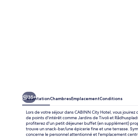
City
Hotel
35+
Présentation
Chambres
Emplacement
Conditions
Lors de votre séjour dans CABINN City Hotel, vous jouire
de points d'intérêt comme Jardins de Tivoli et Rådhusplad
profiterez d'un petit déjeuner buffet (en supplément) pro
trouve un snack-bar/une épicerie fine et une terrasse. Sym
concerne le personnel attentionné et l'emplacement centra