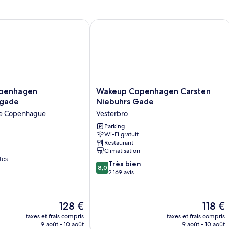
de
chambre
Chambre
nhagen Bernstorffsgade
Wakeup Copenhagen Carsten Niebuh
Wakeup
penhagen
Wakeup Copenhagen Carsten
Copenhagen
sgade
Niebuhrs Gade
ade
Carsten
 de Copenhague
Vesterbro
Niebuhrs
Gade
Parking
Wi-Fi gratuit
Vesterbro
Restaurant
Climatisation
tes
8.0
Très bien
8,0
sur
2 169 avis
10,
Très
bien,
Le
Le
128 €
118 €
2 169 avis
nouveau
nouvea
taxes et frais compris
taxes et frais compris
prix
prix
9 août - 10 août
9 août - 10 août