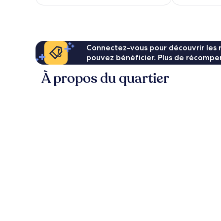
est
de
89 €
Connectez-vous pour découvrir les 
pouvez bénéficier. Plus de récompen
À propos du quartier