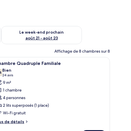
-end août 14 - août 16
Vérifier la disponibilité pour le week-end prochain août 21 - 
Le week-end prochain
août 21 - août 23
Affichage de 8 chambres sur 8
pée d’un lit superposé, d’un petit bureau et d’une chaise.
fficher
Une petite chambre avec des lits superposés,
4
hambre Quadruple Familiale
outes
Bien
s
4
7,4 sur 10
(24 avis)
24 avis
hotos
9 m²
our
1 chambre
e
4 personnes
ype
2 lits superposés (1 place)
e
Wi-Fi gratuit
hambre :
hambre
us
us de détails
uadruple
e