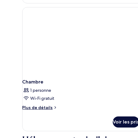
Chambre
1 personne
Wi-Fi gratuit
Plus
Plus de détails
de
détails
Voir les pri
sur
le
type