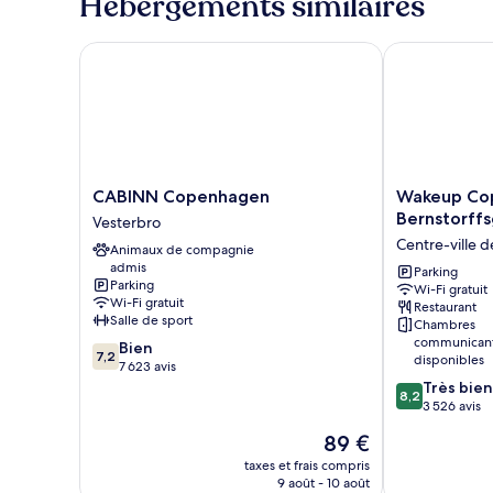
Hébergements similaires
de
chambre
Chambre
CABINN Copenhagen
Wakeup Cope
CABINN
Wakeup
CABINN Copenhagen
Wakeup Co
Copenhagen
Copenhagen
Bernstorff
Vesterbro
Vesterbro
Bernstorffsg
Centre-ville
Animaux de compagnie
Centre-
admis
ville
Parking
Parking
Wi-Fi gratuit
de
Wi-Fi gratuit
Restaurant
Copenhague
Salle de sport
Chambres
communican
7.2
Bien
7,2
disponibles
sur
7 623 avis
10,
8.2
Très bien
8,2
Bien,
sur
3 526 avis
7 623 avis
10,
Le
89 €
Très
nouveau
bien,
taxes et frais compris
prix
9 août - 10 août
3 526 avis