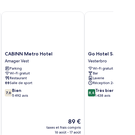
rs Gade
CABINN Metro Hotel
Go Hotel Saga
CABINN
Go
CABINN Metro Hotel
Go Hotel Saga
Metro
Hotel
Amager Vest
Vesterbro
Hotel
Saga
Parking
Wi-Fi gratuit
Amager
Vesterbro
Wi-Fi gratuit
Bar
Vest
Restaurant
Laverie
Salle de sport
Réception 24 h/24
7.6
8.4
Bien
Très bien
7,6
8,4
sur
sur
5 492 avis
1 438 avis
10,
10,
Bien,
Très
5 492 avis
bien,
1 438 avis
Le
89 €
u
nouveau
taxes et frais compris
tax
prix
16 août - 17 août