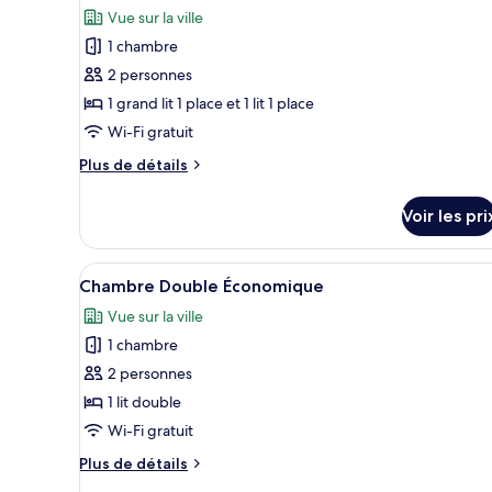
toutes
chambre
Vue sur la ville
Chambre
les
Triple
1 chambre
photos
Standard
pour
2 personnes
ce
1 grand lit 1 place et 1 lit 1 place
type
Wi-Fi gratuit
de
Plus
Plus de détails
chambre :
de
Chambre
détails
Voir les pri
sur
Standard
le
avec
type
Afficher
Une chambre d’hôtel avec un gr
lits
3
de
Chambre Double Économique
toutes
jumeaux
chambre
Vue sur la ville
Chambre
les
Standard
1 chambre
photos
avec
pour
2 personnes
lits
ce
jumeaux
1 lit double
type
Wi-Fi gratuit
de
Plus
Plus de détails
chambre :
de