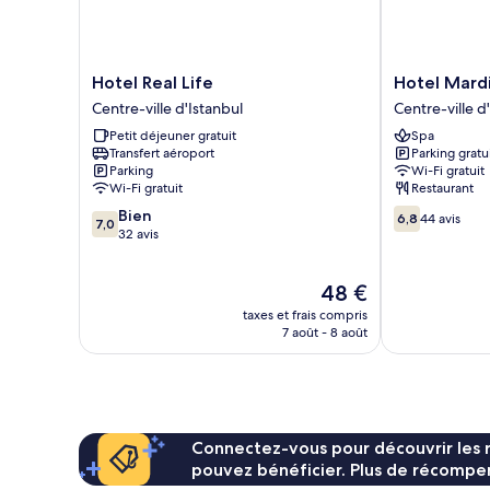
Hotel
Hotel
Hotel Real Life
Hotel Mard
Real
Mardia
Centre-ville d'Istanbul
Centre-ville d
Life
Centre-
Petit déjeuner gratuit
Spa
Centre-
ville
Transfert aéroport
Parking gratu
ville
d'Istanbul
Parking
Wi-Fi gratuit
d'Istanbul
Wi-Fi gratuit
Restaurant
7.0
6.8
Bien
6,8
44 avis
7,0
sur
sur
32 avis
10,
10,
Bien,
44 avis
Le
48 €
32 avis
nouveau
taxes et frais compris
prix
7 août - 8 août
est
de
48 €
Connectez-vous pour découvrir les 
pouvez bénéficier. Plus de récompen