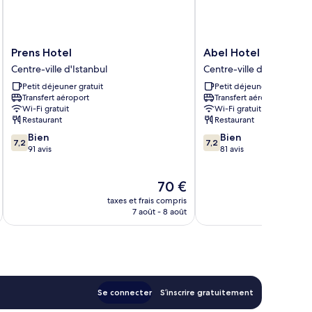
Prens
Abel
Prens Hotel
Abel Hotel
Hotel
Hotel
Centre-ville d'Istanbul
Centre-ville d'Istanbul
Centre-
Centre-
Petit déjeuner gratuit
Petit déjeuner gratuit
ville
ville
Transfert aéroport
Transfert aéroport
d'Istanbul
d'Istanbul
Wi-Fi gratuit
Wi-Fi gratuit
Restaurant
Restaurant
7.2
7.2
Bien
Bien
7,2
7,2
sur
sur
91 avis
81 avis
10,
10,
Bien,
Bien,
Le
70 €
91 avis
81 avis
u
nouveau
taxes et frais compris
tax
prix
7 août - 8 août
est
de
70 €
Se connecter
S’inscrire gratuitement