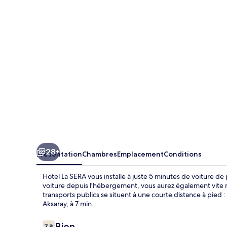
SERA
28+
Présentation
Chambres
Emplacement
Conditions
Hotel La SERA vous installe à juste 5 minutes de voiture d
voiture depuis l'hébergement, vous aurez également vite r
transports publics se situent à une courte distance à pied 
Aksaray, à 7 min.
Avis
Bien
7,8