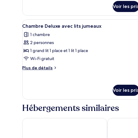
Chambre
détails
Voir les pri
sur
Double
le
Économique
type
Afficher
Une chambre d’hôtel avec deux 
3
de
Chambre Deluxe avec lits jumeaux
toutes
chambre
1 chambre
Chambre
les
Double
2 personnes
photos
Économique
pour
1 grand lit 1 place et 1 lit 1 place
ce
Wi-Fi gratuit
type
Plus
Plus de détails
de
de
chambre :
détails
sur
Chambre
le
Voir les pri
Deluxe
type
avec
de
Hébergements similaires
chambre
lits
Chambre
jumeaux
Deluxe
Hotel Real Life
Hotel Mardia
avec
lits
jumeaux