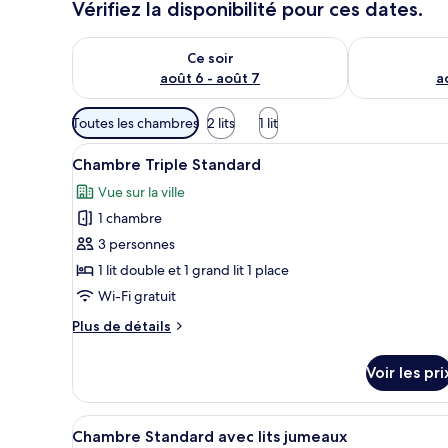
Vérifiez la disponibilité pour ces dates.
Vérifier la disponibilité pour ce soir août 6 - août 7
Vérifier la di
Ce soir
août 6 - août 7
a
Filtres
Toutes les chambres
2 lits
1 lit
disponibles
Afficher
Une chambre d’hôtel avec deux 
pour
4
Chambre Triple Standard
toutes
les
Vue sur la ville
les
chambres
1 chambre
photos
pour
3 personnes
ce
1 lit double et 1 grand lit 1 place
type
Wi-Fi gratuit
de
Plus
Plus de détails
chambre :
de
Chambre
détails
Voir les pri
sur
Triple
le
Standard
type
Afficher
Une chambre d’hôtel avec deux 
3
de
Chambre Standard avec lits jumeaux