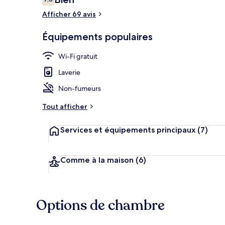
7,8 sur 10
voyageurs
Afficher 69 avis
Salon du hall
Équipements populaires
Wi-Fi gratuit
Laverie
Non-fumeurs
Tout afficher
Services et équipements principaux
(7)
Comme à la maison
(6)
Options de chambre