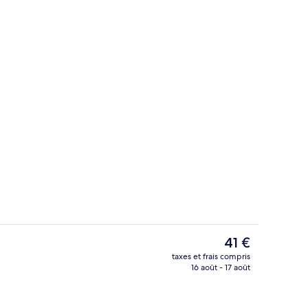
l
Chambre Double Économique | Coin sé
Le
41 €
prix
taxes et frais compris
actuel
16 août - 17 août
alité supérieure
Extérieur
est
de
41 €.