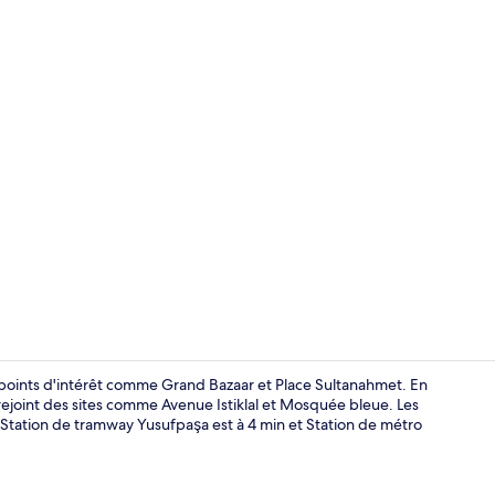
Salon du hal
e points d'intérêt comme Grand Bazaar et Place Sultanahmet. En
ejoint des sites comme Avenue Istiklal et Mosquée bleue. Les
: Station de tramway Yusufpaşa est à 4 min et Station de métro
Literie de qu