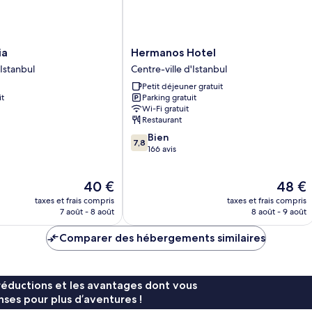
Hermanos
ia
Hermanos Hotel
Hotel
'Istanbul
Centre-ville d'Istanbul
Centre-
Petit déjeuner gratuit
ville
it
Parking gratuit
d'Istanbul
Wi-Fi gratuit
Restaurant
7.8
Bien
7,8
sur
166 avis
10,
Bien,
Le
Le
40 €
48 €
166 avis
nouveau
nouvea
taxes et frais compris
taxes et frais compris
prix
prix
7 août - 8 août
8 août - 9 août
est
est
de
de
Comparer des hébergements similaires
40 €
48 €
réductions et les avantages dont vous
ses pour plus d’aventures !