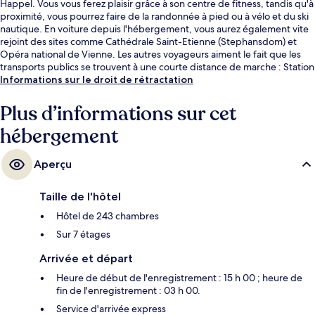
Happel. Vous vous ferez plaisir grâce à son centre de fitness, tandis qu'à
proximité, vous pourrez faire de la randonnée à pied ou à vélo et du ski
nautique. En voiture depuis l'hébergement, vous aurez également vite
rejoint des sites comme Cathédrale Saint-Etienne (Stephansdom) et
Opéra national de Vienne. Les autres voyageurs aiment le fait que les
transports publics se trouvent à une courte distance de marche : Station
de métro Messe-Prater est à 3 minutes à pied et Station de métro
Informations sur le droit de rétractation
Rotunde, à 11 minutes.
Plus d’informations sur cet
hébergement
Aperçu
Taille de l'hôtel
Hôtel de 243 chambres
Sur 7 étages
Arrivée et départ
Heure de début de l'enregistrement : 15 h 00 ; heure de
fin de l'enregistrement : 03 h 00.
Service d'arrivée express