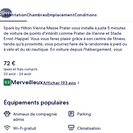
Vienna
cédent
Suivant
Messe
99+
Présentation
Chambres
Emplacement
Conditions
Prater
Spark by Hilton Vienna Messe Prater vous installe à juste 5 minutes
de voiture de points d'intérêt comme Prater de Vienne et Stade
Ernst-Happel. Vous vous ferez plaisir grâce à son centre de fitness,
tandis qu'à proximité, vous pourrez faire de la randonnée à pied ou
à vélo et du ski nautique. En voiture depuis l'hébergement, vous
aurez également vite rejoint des sites comme Cathédrale Saint-
Etienne (Stephansdom) et Opéra national de Vienne. Les autres
Le
72 €
voyageurs aiment le fait que les transports publics se trouvent à une
prix
taxes et frais compris
courte distance de marche : Station de métro Messe-Prater est à 3
actuel
23 août - 24 août
minutes à pied et Station de métro Rotunde, à 11 minutes.
Petit déjeuner buffet servi tous les j
est
Avis
Merveilleux
9,2
Afficher 193 avis
de
9,2 sur 10
voyageurs
72 €.
Équipements populaires
Animaux de compagnie
Parking
admis
Wi-Fi gratuit
Climatisation