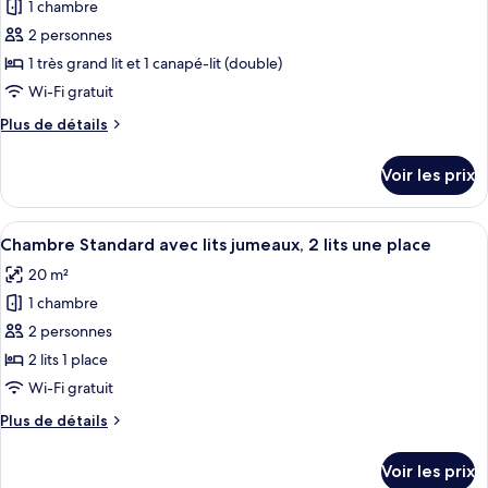
Standard,
1 chambre
photos
1
pour
2 personnes
très
ce
grand
1 très grand lit et 1 canapé-lit (double)
lit
type
Wi-Fi gratuit
de
Plus
Plus de détails
chambre :
de
Chambre
détails
Voir les prix
sur
Standard,
le
1
type
Afficher
Une chambre d’hôtel avec deux lits, un
très
10
de
Chambre Standard avec lits jumeaux, 2 lits une place
toutes
grand
chambre
20 m²
Chambre
les
lit
Standard,
1 chambre
photos
et
1
pour
2 personnes
1
très
ce
grand
canapé-
2 lits 1 place
lit
type
lit
Wi-Fi gratuit
et
de
1
Plus
Plus de détails
chambre :
canapé-
de
Chambre
lit
détails
Voir les prix
sur
Standard