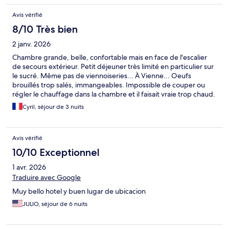
Avis vérifié
8/10 Très bien
2 janv. 2026
Chambre grande, belle, confortable mais en face de l'escalier
de secours extérieur. Petit déjeuner très limité en particulier sur
le sucré. Même pas de viennoiseries... À Vienne... Oeufs
brouillés trop salés, immangeables. Impossible de couper ou
régler le chauffage dans la chambre et il faisait vraie trop chaud.
Impossible de couper la ventilation de la salle de bain la nuit.
Cyril, séjour de 3 nuits
Avis vérifié
10/10 Exceptionnel
1 avr. 2026
Traduire avec Google
Muy bello hotel y buen lugar de ubicacion
JULIO, séjour de 6 nuits