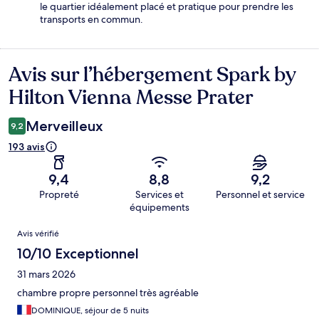
le quartier idéalement placé et pratique pour prendre les
transports en commun.
Avis sur l’hébergement Spark by
Avis
Hilton Vienna Messe Prater
Merveilleux
9,2
193 avis
9,4
8,8
9,2
Propreté
Services et
Personnel et service
équipements
Avis
Avis vérifié
10/10 Exceptionnel
31 mars 2026
chambre propre personnel très agréable
DOMINIQUE, séjour de 5 nuits