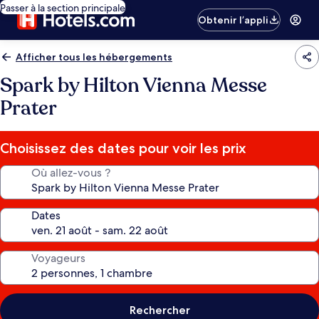
Passer à la section principale
Obtenir l’appli
Afficher tous les hébergements
Spark by Hilton Vienna Messe
Prater
Choisissez des dates pour voir les prix
Où allez-vous ?
Dates
Voyageurs
Rechercher