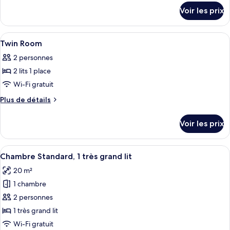
détails
de
Voir les prix
sur
chambre :
le
King
type
Afficher
Coffres-forts dans les chambres, bure
16
Room
de
Twin Room
toutes
chambre
2 personnes
King
les
Room
2 lits 1 place
photos
pour
Wi-Fi gratuit
ce
Plus
Plus de détails
type
de
détails
de
Voir les prix
sur
chambre :
le
Twin
type
Afficher
Une chambre d’hôtel moderne, dotée d’
12
Room
de
Chambre Standard, 1 très grand lit
toutes
chambre
20 m²
Twin
les
Room
1 chambre
photos
pour
2 personnes
ce
1 très grand lit
type
Wi-Fi gratuit