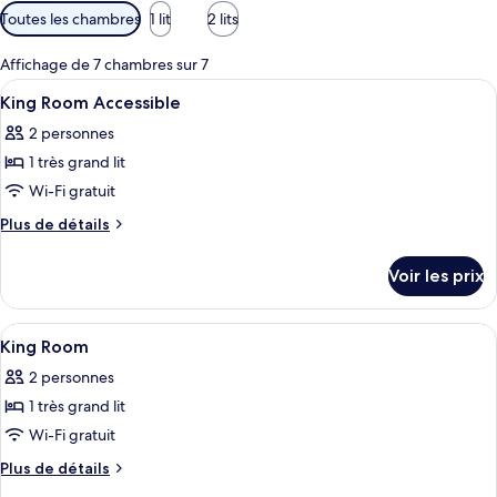
Filtres
Toutes les chambres
1 lit
2 lits
disponibles
pour
Affichage de 7 chambres sur 7
les
Afficher
Coffres-forts dans les chambres, bure
10
King Room Accessible
chambres
toutes
2 personnes
les
1 très grand lit
photos
pour
Wi-Fi gratuit
ce
Plus
Plus de détails
type
de
détails
de
Voir les prix
sur
chambre :
le
King
type
Afficher
Hall
23
Room
de
King Room
toutes
chambre
Accessible
2 personnes
King
les
Room
1 très grand lit
photos
Accessible
pour
Wi-Fi gratuit
ce
Plus
Plus de détails
type
de