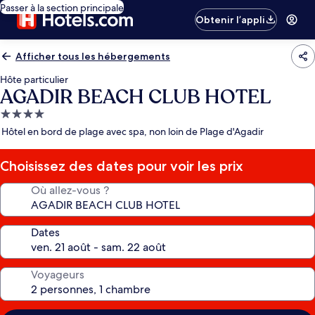
Passer à la section principale
Obtenir l’appli
Afficher tous les hébergements
Hôte particulier
AGADIR BEACH CLUB HOTEL
Hébergement
4.0 étoiles
Hôtel en bord de plage avec spa, non loin de Plage d'Agadir
Choisissez des dates pour voir les prix
Où allez-vous ?
Dates
Voyageurs