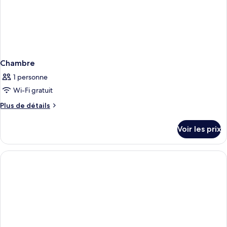
Chambre
1 personne
Wi-Fi gratuit
Plus
Plus de détails
de
détails
Voir les prix
sur
le
type
de
chambre
Chambre