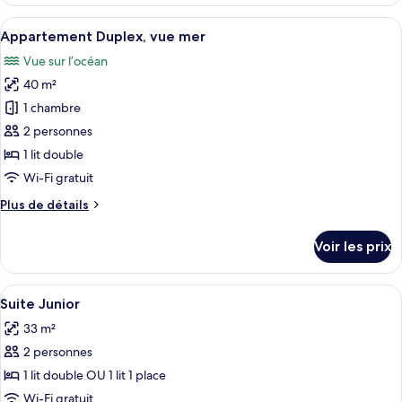
le
mer
type
Afficher
Un lit bien fait, avec une literie à ra
(Ambassadeur)
5
de
Appartement Duplex, vue mer
toutes
chambre
Vue sur l’océan
Suite,
les
vue
40 m²
photos
mer
pour
1 chambre
(Ambassadeur)
ce
2 personnes
type
1 lit double
de
Wi-Fi gratuit
chambre :
Plus
Plus de détails
Appartement
de
Duplex,
détails
Voir les prix
vue
sur
le
mer
type
Afficher
Une chambre d’hôtel avec un canapé ver
8
de
Suite Junior
toutes
chambre
33 m²
Appartement
les
Duplex,
2 personnes
photos
vue
pour
1 lit double OU 1 lit 1 place
mer
ce
Wi-Fi gratuit