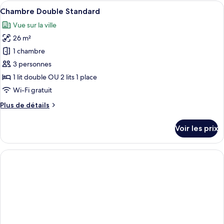
type
Afficher
Une chambre d’hôtel avec un lit, un bu
piscine
8
de
Chambre Double Standard
toutes
chambre
(Ambassadeur)
Vue sur la ville
Suite,
les
vue
26 m²
photos
piscine
pour
1 chambre
(Ambassadeur)
ce
3 personnes
type
1 lit double OU 2 lits 1 place
de
Wi-Fi gratuit
chambre :
Plus
Plus de détails
Chambre
de
Double
détails
Voir les prix
Standard
sur
le
type
de
chambre
Chambre
Double
Standard