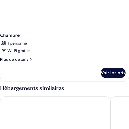
Chambre
1 personne
Wi-Fi gratuit
Plus
Plus de détails
de
détails
Voir les prix
sur
le
type
Hébergements similaires
de
chambre
Hotel Prestige Agadir
Hotel Ar
Chambre