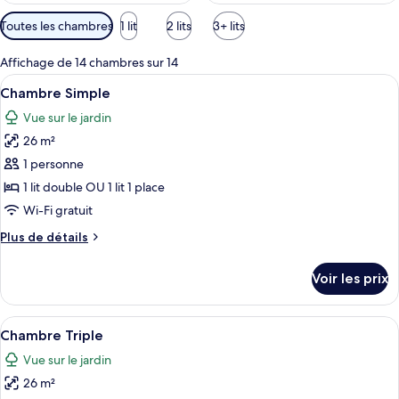
Filtres
Toutes les chambres
1 lit
2 lits
3+ lits
disponibles
pour
Affichage de 14 chambres sur 14
les
Afficher
Une chambre d’hôtel avec un lit, un bu
7
Chambre Simple
chambres
toutes
Vue sur le jardin
les
26 m²
photos
pour
1 personne
ce
1 lit double OU 1 lit 1 place
type
Wi-Fi gratuit
de
Plus
Plus de détails
chambre :
de
Chambre
détails
Voir les prix
sur
Simple
le
type
Afficher
Une chambre d’hôtel avec un lit, un bu
8
de
Chambre Triple
toutes
chambre
Vue sur le jardin
Chambre
les
Simple
26 m²
photos