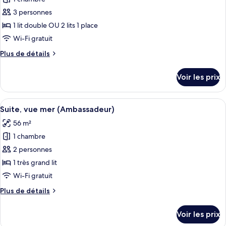
piscine
ce
3 personnes
type
1 lit double OU 2 lits 1 place
de
Wi-Fi gratuit
chambre :
Plus
Plus de détails
Chambre
de
Double,
détails
Voir les prix
vue
sur
le
mer
type
Afficher
Une chambre d’hôtel avec un lit, un bu
16
de
Suite, vue mer (Ambassadeur)
toutes
chambre
56 m²
Chambre
les
Double,
1 chambre
photos
vue
pour
2 personnes
mer
ce
1 très grand lit
type
Wi-Fi gratuit
de
Plus
Plus de détails
chambre :
de
Suite,
détails
Voir les prix
sur
vue