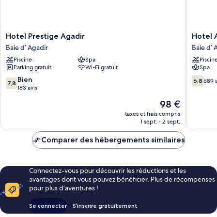
Hotel
Hotel
Hotel Prestige Agadir
Hotel 
Prestige
Argana
Baie d’ Agadir
Ba
Agadir
Baie
Piscine
Spa
Piscin
Baie
d’
Parking gratuit
Wi-Fi gratuit
Spa
d’
Agadir
Agadir
7.8
6.8
Bien
6,8
689 a
7,8
sur
sur
183 avis
10,
10,
Le
98 €
Bien,
689 avis
nouveau
183 avis
taxes et frais compris
prix
1 sept. - 2 sept.
est
de
Comparer des hébergements similaires
98 €
Connectez-vous pour découvrir les réductions et les
avantages dont vous pouvez bénéficier. Plus de récompenses
pour plus d’aventures !
Se connecter
S’inscrire gratuitement