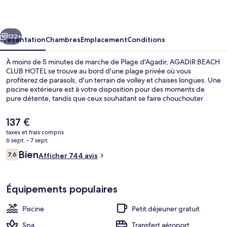
CLUB
HOTEL
cédent
Suivant
132+
Présentation
Chambres
Emplacement
Conditions
À moins de 5 minutes de marche de Plage d'Agadir, AGADIR BEACH
CLUB HOTEL se trouve au bord d'une plage privée où vous
profiterez de parasols, d'un terrain de volley et chaises longues. Une
piscine extérieure est à votre disposition pour des moments de
pure détente, tandis que ceux souhaitant se faire chouchouter
pourront profiter des massages, des soins du visage et un service
de manucure et pédicure. L'établissement INTERNATIONAL, l'un
Le
137 €
des 6 restaurants, sert des spécialités Cuisine internationale et est
prix
taxes et frais compris
ouvert pour le petit déjeuner et le dîner. Parmi les autres petits
actuel
6 sept. - 7 sept.
avantages de cet hébergement figurent 4 bars/lounges, une
Piscine extérieure, parasols de plage, 
est
Avis
marina sur place et une discothèque. Les autres voyageurs ne disent
Bien
7,6
Afficher 744 avis
de
7,6 sur 10
que du bien en ce qui concerne le personnel attentionné.
voyageurs
137 €.
Équipements populaires
Piscine
Petit déjeuner gratuit
Spa
Transfert aéroport