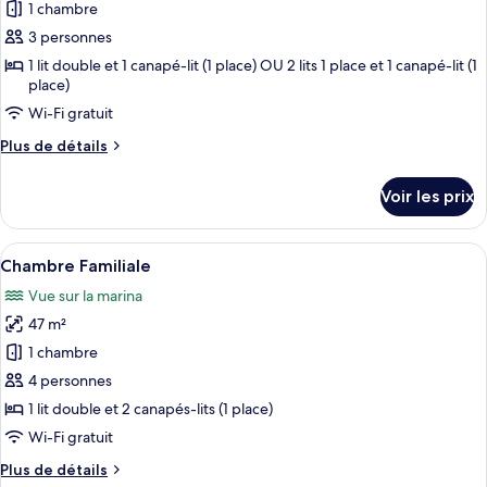
pour
1 chambre
ce
3 personnes
type
1 lit double et 1 canapé-lit (1 place) OU 2 lits 1 place et 1 canapé-lit (1
de
place)
chambre :
Wi-Fi gratuit
Chambre
Plus
Plus de détails
Triple
de
détails
Voir les prix
sur
le
type
Afficher
Une chambre d’hôtel avec un lit, deux t
6
de
Chambre Familiale
toutes
chambre
Vue sur la marina
Chambre
les
Triple
47 m²
photos
pour
1 chambre
ce
4 personnes
type
1 lit double et 2 canapés-lits (1 place)
de
Wi-Fi gratuit
chambre :
Plus
Plus de détails
Chambre