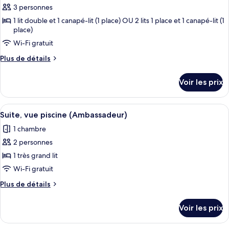
ce
Sea
3 personnes
View
type
1 lit double et 1 canapé-lit (1 place) OU 2 lits 1 place et 1 canapé-lit (1
de
place)
chambre :
Wi-Fi gratuit
Chambre
Plus
Plus de détails
Triple,
de
vue
détails
Voir les prix
sur
mer
le
type
Afficher
Une chambre à coucher avec un grand l
1
de
Suite, vue piscine (Ambassadeur)
toutes
chambre
1 chambre
Chambre
les
Triple,
2 personnes
photos
vue
pour
1 très grand lit
mer
ce
Wi-Fi gratuit
type
Plus
Plus de détails
de
de
chambre :
détails
Voir les prix
sur
Suite,
le
vue