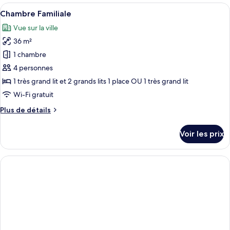
type
Afficher
Une chambre d’hôtel moderne équipée d
9
de
Chambre Familiale
toutes
chambre
Vue sur la ville
Chambre
les
Double
36 m²
photos
Deluxe
pour
1 chambre
ce
4 personnes
type
1 très grand lit et 2 grands lits 1 place OU 1 très grand lit
de
Wi-Fi gratuit
chambre :
Plus
Plus de détails
Chambre
de
Familiale
détails
Voir les prix
sur
le
type
de
chambre
Chambre
Familiale