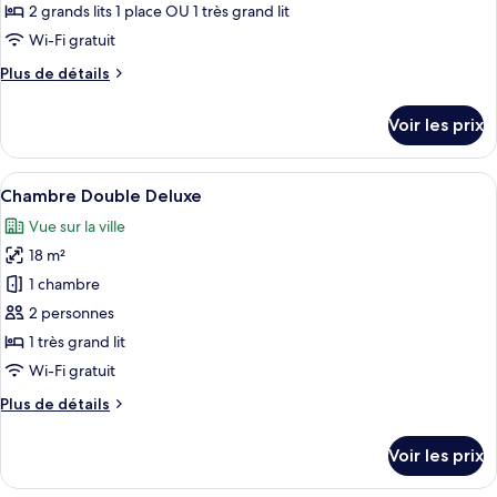
type
2 grands lits 1 place OU 1 très grand lit
de
Wi-Fi gratuit
chambre :
Plus
Plus de détails
Chambre
de
Deluxe
détails
Voir les prix
avec
sur
le
lits
type
Afficher
Une chambre d’hôtel équipée d’un lit, 
jumeaux
6
de
Chambre Double Deluxe
toutes
chambre
Vue sur la ville
Chambre
les
Deluxe
18 m²
photos
avec
pour
1 chambre
lits
ce
jumeaux
2 personnes
type
1 très grand lit
de
Wi-Fi gratuit
chambre :
Plus
Plus de détails
Chambre
de
Double
détails
Voir les prix
Deluxe
sur
le