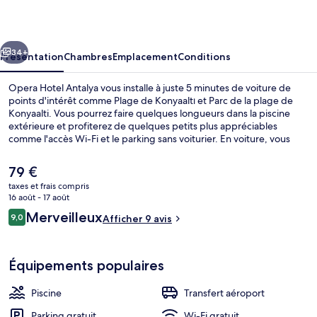
Antalya
cédent
Suivant
34+
Présentation
Chambres
Emplacement
Conditions
Opera Hotel Antalya vous installe à juste 5 minutes de voiture de
points d'intérêt comme Plage de Konyaaltı et Parc de la plage de
Konyaalti. Vous pourrez faire quelques longueurs dans la piscine
extérieure et profiterez de quelques petits plus appréciables
comme l'accès Wi-Fi et le parking sans voiturier. En voiture, vous
aurez vite rejoint Centre Commercial MarkAntalya et Centre
commercial Old Bazaar depuis cet hôtel de style méditerranéen.
Le
79 €
prix
taxes et frais compris
actuel
16 août - 17 août
Piscine extérieure, parasols de plage, 
est
Avis
Merveilleux
9,0
Afficher 9 avis
de
9,0 sur 10
voyageurs
79 €.
Équipements populaires
Piscine
Transfert aéroport
Parking gratuit
Wi-Fi gratuit