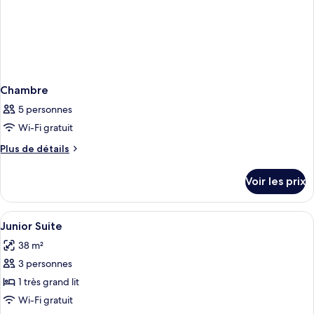
Chambre
5 personnes
Wi-Fi gratuit
Plus
Plus de détails
de
détails
Voir les prix
sur
le
type
Afficher
Une chambre à coucher comprenant un l
7
de
Junior Suite
toutes
chambre
38 m²
Chambre
les
3 personnes
photos
pour
1 très grand lit
ce
Wi-Fi gratuit