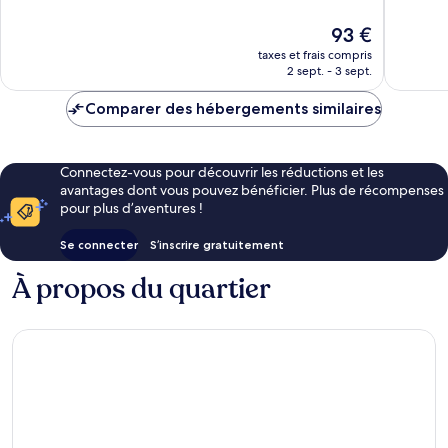
10,
10,
Très
Très
Le
93 €
bien,
bien,
nouveau
taxes et frais compris
448 avis
167 avis
prix
2 sept. - 3 sept.
est
de
Comparer des hébergements similaires
93 €
Connectez-vous pour découvrir les réductions et les
avantages dont vous pouvez bénéficier. Plus de récompenses
pour plus d’aventures !
Se connecter
S’inscrire gratuitement
À propos du quartier