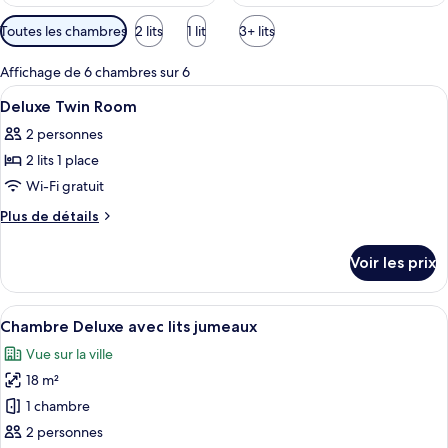
Filtres
Toutes les chambres
2 lits
1 lit
3+ lits
disponibles
pour
Affichage de 6 chambres sur 6
les
Afficher
Une chambre d’hôtel avec deux lits, un
6
Deluxe Twin Room
chambres
toutes
2 personnes
les
2 lits 1 place
photos
pour
Wi-Fi gratuit
ce
Plus
Plus de détails
type
de
détails
de
Voir les prix
sur
chambre :
le
Deluxe
type
Afficher
Une chambre d’hôtel avec deux lits, un
6
Twin
de
Chambre Deluxe avec lits jumeaux
toutes
chambre
Room
Vue sur la ville
Deluxe
les
Twin
18 m²
photos
Room
pour
1 chambre
ce
2 personnes