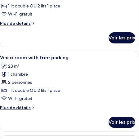
ce
1 lit double OU 2 lits 1 place
type
Wi-Fi gratuit
de
Plus
Plus de détails
chambre :
de
Vincci
détails
Voir les prix
sur
room
le
single
type
Afficher
Une chambre d’hôtel avec un grand lit,
use
8
de
Vincci room with free parking
toutes
chambre
23 m²
Vincci
les
room
1 chambre
photos
single
pour
2 personnes
use
ce
1 lit double OU 2 lits 1 place
type
Wi-Fi gratuit
de
Plus
Plus de détails
chambre :
de
Vincci
détails
Voir les prix
sur
room
le
with
type
Afficher
Une chambre d’hôtel avec un grand lit,