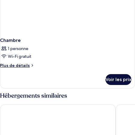
Chambre
1 personne
Wi-Fi gratuit
Plus
Plus de détails
de
détails
Voir les prix
sur
le
type
Hébergements similaires
de
chambre
Urban Hive Madrid
Axel Hot
Chambre