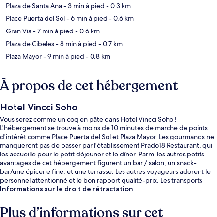
Plaza de Santa Ana
- 3 min à pied
- 0.3 km
Place Puerta del Sol
- 6 min à pied
- 0.6 km
Gran Via
- 7 min à pied
- 0.6 km
Plaza de Cibeles
- 8 min à pied
- 0.7 km
Plaza Mayor
- 9 min à pied
- 0.8 km
À propos de cet hébergement
Hotel Vincci Soho
Vous serez comme un coq en pâte dans Hotel Vincci Soho !
L'hébergement se trouve à moins de 10 minutes de marche de points
d'intérêt comme Place Puerta del Sol et Plaza Mayor. Les gourmands ne
manqueront pas de passer par l'établissement Prado18 Restaurant, qui
les accueille pour le petit déjeuner et le dîner. Parmi les autres petits
avantages de cet hébergement figurent un bar / salon, un snack-
bar/une épicerie fine, et une terrasse. Les autres voyageurs adorent le
personnel attentionné et le bon rapport qualité-prix. Les transports
publics se situent à une courte distance à pied : Station Antón Martín est
Informations sur le droit de rétractation
à 3 min et Station Sevilla, à 6 min.
Plus d’informations sur cet