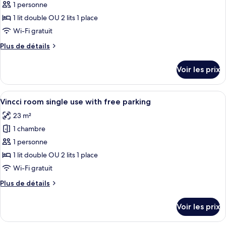
pour
1 personne
pour
ce
1
1 lit double OU 2 lits 1 place
personne
type
Wi-Fi gratuit
de
Plus
Plus de détails
chambre :
de
Vincci
détails
Voir les prix
sur
room
le
single
type
Afficher
Une chambre d’hôtel avec un grand lit,
use
5
de
Vincci room single use with free parking
toutes
with
chambre
23 m²
Vincci
les
parking
room
1 chambre
photos
single
pour
1 personne
use
ce
with
1 lit double OU 2 lits 1 place
parking
type
Wi-Fi gratuit
de
Plus
Plus de détails
chambre :
de
Vincci
détails
Voir les prix
sur
room
le
single