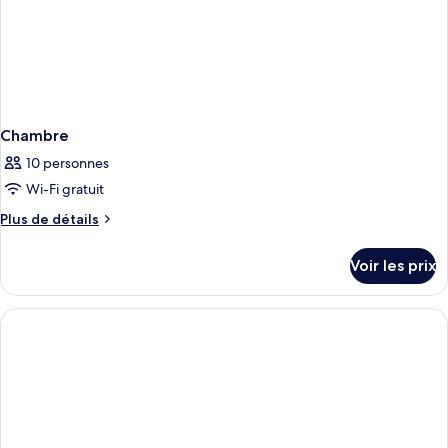
Chambre
10 personnes
Wi-Fi gratuit
Plus
Plus de détails
de
détails
Voir les prix
sur
le
type
de
chambre
Chambre