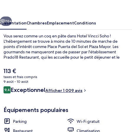
Soho
cédent
Suivant
70+
Présentation
Chambres
Emplacement
Conditions
Vous serez comme un coq en pâte dans Hotel Vincci Soho !
L'hébergement se trouve à moins de 10 minutes de marche de
points d'intérêt comme Place Puerta del Sol et Plaza Mayor. Les
gourmands ne manqueront pas de passer par l'établissement
Prado18 Restaurant, qui les accueille pour le petit déjeuner et le
dîner. Parmi les autres petits avantages de cet hébergement
figurent un bar / salon, un snack-bar/une épicerie fine, et une
Le
113 €
terrasse. Les autres voyageurs adorent le personnel attentionné et
prix
taxes et frais compris
le bon rapport qualité-prix. Les transports publics se situent à une
actuel
9 août - 10 août
courte distance à pied : Station Antón Martín est à 3 min et Station
Petit déjeuner et dîner servis sur place
est
Avis
Sevilla, à 6 min.
Exceptionnel
9,4
Afficher 1 009 avis
de
9,4 sur 10
voyageurs
113 €.
Équipements populaires
Parking
Wi-Fi gratuit
Restaurant
Climatisation