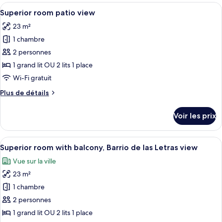
type
Afficher
Une chambre d’hôtel avec un grand lit,
use
13
de
Superior room patio view
toutes
with
chambre
23 m²
Vincci
les
free
room
1 chambre
photos
parking
single
pour
2 personnes
use
ce
with
1 grand lit OU 2 lits 1 place
free
type
Wi-Fi gratuit
parking
de
Plus
Plus de détails
chambre :
de
Superior
détails
Voir les prix
sur
room
le
patio
type
Afficher
Une chambre d’hôtel avec un plancher e
view
13
de
Superior room with balcony, Barrio de las Letras view
toutes
chambre
Vue sur la ville
Superior
les
room
23 m²
photos
patio
pour
1 chambre
view
ce
2 personnes
type
1 grand lit OU 2 lits 1 place
de