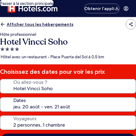
Passer à la section principale
Obtenir l’appli
Afficher tous les hébergements
Hôte professionnel
Hotel Vincci Soho
Hébergement
4.0 étoiles
Hôtel avec un restaurant - Place Puerta del Sol à 0,5 km
Choisissez des dates pour voir les prix
Où allez-vous ?
Dates
Voyageurs