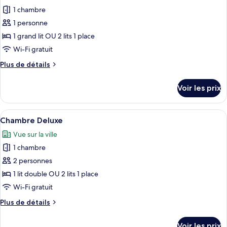
photos
view
single
1 chambre
pour
use
1 personne
ce
patio
view
type
1 grand lit OU 2 lits 1 place
de
Wi-Fi gratuit
chambre :
Plus
Plus de détails
Superior
de
room
détails
Voir les prix
sur
single
le
use
type
Afficher
Une chambre d’hôtel avec un grand lit
Barrio
12
de
Chambre Deluxe
toutes
chambre
de
Vue sur la ville
Superior
les
las
room
1 chambre
photos
Letras
single
pour
2 personnes
view
use
ce
Barrio
1 lit double OU 2 lits 1 place
with
de
type
balcony
Wi-Fi gratuit
las
de
Letras
Plus
Plus de détails
chambre :
view
de
Chambre
with
détails
Voir les prix