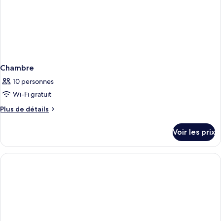
Chambre
10 personnes
Wi-Fi gratuit
Plus
Plus de détails
de
détails
Voir les prix
sur
le
type
de
chambre
Chambre