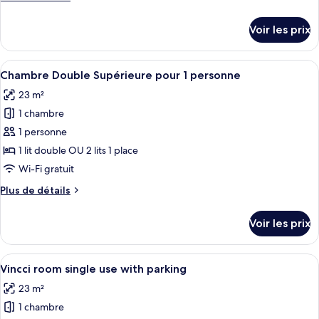
chambre :
de
Vincci
détails
Voir les prix
sur
Room
le
type
Afficher
Une chambre d’hôtel avec un grand lit,
4
de
Chambre Double Supérieure pour 1 personne
toutes
chambre
23 m²
Vincci
les
Room
1 chambre
photos
pour
1 personne
ce
1 lit double OU 2 lits 1 place
type
Wi-Fi gratuit
de
Plus
Plus de détails
chambre :
de
Chambre
détails
Voir les prix
sur
Double
le
Supérieure
type
Afficher
Une chambre d’hôtel avec un grand lit,
pour
6
de
Vincci room single use with parking
toutes
1
chambre
23 m²
Chambre
les
personne
Double
1 chambre
photos
Supérieure