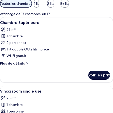
Filtres
Toutes les chambres
1 lit
2 lits
3+ lits
disponibles
pour
Affichage de 17 chambres sur 17
les
Afficher
Une chambre d’hôtel avec un grand lit,
4
Chambre Supérieure
chambres
toutes
23 m²
les
1 chambre
photos
pour
2 personnes
ce
1 lit double OU 2 lits 1 place
type
Wi-Fi gratuit
de
Plus
Plus de détails
chambre :
de
Chambre
détails
Voir les prix
sur
Supérieure
le
type
Afficher
Une chambre d’hôtel avec un grand lit,
8
de
Vincci room single use
toutes
chambre
23 m²
Chambre
les
Supérieure
1 chambre
photos
pour
1 personne