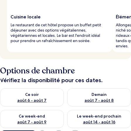
Cuisine locale
Élémen
Le restaurant de cet hôtel propose un buffet petit
Allongez
déjeuner avec des options végétaliennes,
niché so
végétariennes et locales. Le bar est l'endroit idéal
rideaux 
pour prendre un rafraîchissement en soirée.
tandis q
envies.
Options de chambre
Vérifiez la disponibilité pour ces dates.
Vérifier la disponibilité pour ce soir août 6 - août 7
Vérifier la disponibilité pour 
Ce soir
Demain
août 6 - août 7
août 7 - août 8
Vérifier la disponibilité pour ce week-end août 7 - août 9
Vérifier la disponibilité pour 
Ce week-end
Le week-end prochain
août 7 - août 9
août 14 - août 16