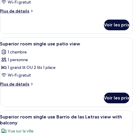
Wi-Fi gratuit
chambre :
Plus
Plus de détails
Superior
de
room
détails
Voir les prix
with
sur
le
balcony,
type
Afficher
Une chambre d’hôtel avec un grand lit,
Barrio
11
de
Superior room single use patio view
toutes
de
chambre
1 chambre
Superior
les
las
room
1 personne
photos
Letras
with
pour
view
1 grand lit OU 2 lits 1 place
balcony,
ce
Barrio
Wi-Fi gratuit
de
type
Plus
Plus de détails
las
de
de
Letras
chambre :
détails
view
Voir les prix
sur
Superior
le
room
type
Afficher
Une chambre d’hôtel avec un bureau en 
single
11
de
Superior room single use Barrio de las Letras view with
toutes
chambre
use
balcony
Superior
les
patio
Vue sur la ville
room