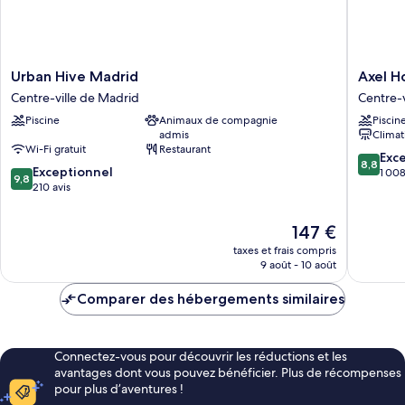
Urban
Axel
Urban Hive Madrid
Axel H
Hive
Hotel
Centre-ville de Madrid
Centre-v
Madrid
Madrid
Piscine
Animaux de compagnie
Piscin
Centre-
-
admis
Climat
ville
Adults
Wi-Fi gratuit
Restaurant
de
Only
8.8
Exce
8,8
9.8
Madrid
Exceptionnel
Centre-
sur
1 008
9,8
sur
210 avis
ville
10,
10,
de
Excellen
Exceptionnel,
Madrid
1 008 av
Le
147 €
210 avis
nouveau
taxes et frais compris
prix
9 août - 10 août
est
de
Comparer des hébergements similaires
147 €
Connectez-vous pour découvrir les réductions et les
avantages dont vous pouvez bénéficier. Plus de récompenses
pour plus d’aventures !