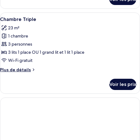
balcony
sur
Deluxe
le
type
Afficher
Une chambre d’hôtel avec un grand lit,
6
de
Chambre Triple
toutes
chambre
23 m²
Chambre
les
Deluxe
1 chambre
photos
pour
3 personnes
ce
3 lits 1 place OU 1 grand lit et 1 lit 1 place
type
Wi-Fi gratuit
de
Plus
Plus de détails
chambre :
de
Chambre
détails
Voir les prix
sur
Triple
le
type
de
chambre
Chambre
Triple