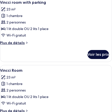
free
7
de
Vincci room with parking
toutes
parking
chambre
23 m²
Vincci
les
room
1 chambre
photos
with
pour
2 personnes
free
ce
parking
1 lit double OU 2 lits 1 place
type
Wi-Fi gratuit
de
Plus
Plus de détails
chambre :
de
Vincci
détails
Voir les prix
sur
room
le
with
type
Afficher
Une chambre d’hôtel avec un grand lit,
parking
7
de
Vincci Room
toutes
chambre
23 m²
Vincci
les
room
1 chambre
photos
with
pour
2 personnes
parking
ce
1 lit double OU 2 lits 1 place
type
Wi-Fi gratuit
de
Plus
Plus de détails