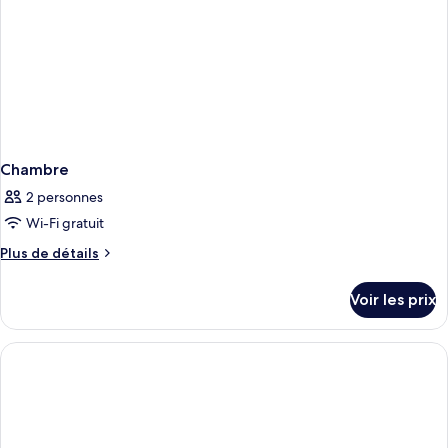
Chambre
2 personnes
Wi-Fi gratuit
Plus
Plus de détails
de
détails
Voir les prix
sur
le
type
de
chambre
Chambre