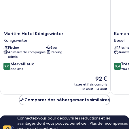
Maritim
Kameha
Maritim Hotel Königswinter
Kameh
Hotel
Grand
Königswinter
Beuel
Königswinter
Bonn
Piscine
Spa
Piscin
Königswinter
Beuel
Animaux de compagnie
Parking
Transf
admis
9.0
8.4
Merveilleux
Trè
9,0
8,4
sur
sur
658 avis
953 a
10,
10,
Le
92 €
Merveilleux,
Très
nouveau
658 avis
bien,
taxes et frais compris
prix
13 août - 14 août
953 avis
est
de
Comparer des hébergements similaires
92 €
Connectez-vous pour découvrir les réductions et les
avantages dont vous pouvez bénéficier. Plus de récompenses
pour plus d’aventures !