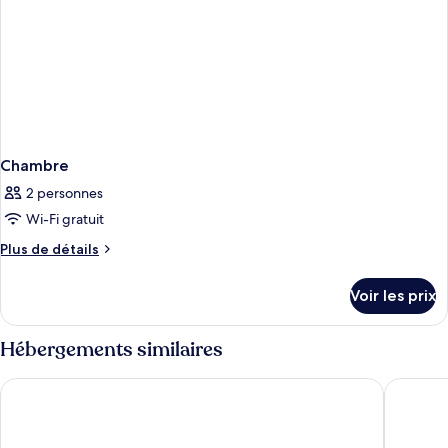
Chambre
2 personnes
Wi-Fi gratuit
Plus
Plus de détails
de
détails
Voir les prix
sur
le
type
Hébergements similaires
de
chambre
Maritim Hotel Königswinter
Kameha 
Chambre