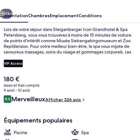
&
cédent
Suivant
Spa
74+
Présentation
Chambres
Emplacement
Conditions
Petersberg
Lors de votre séjour dans Steigenberger Icon Grandhotel & Spa
Petersberg, vous vous trouverez à moins de 15 minutes de voiture
de points d'intérêt comme Musée Siebengebirgsmuseum et Zoo
Reptilienzoo. Pour votre meilleur bien-être, le spa vous mijote de
savoureux massages, soins du visage et gommages corporels. Les
gournets se délecteront aussi des spécialités Cuisine internationale
servies dans l'établissement Bill's Restaurant & Grill, qui est ouvert
VIP Access
au moment du dîner. Cet hôtel de luxe vous fait également profiter
d'une piscine couverte, d'un bar / salon et d'une salle de fitness.
Le
180 €
Espace de soins pour les couples, soi
prix
taxes et frais compris
actuel
9 août - 10 août
est
Avis
Merveilleux
9,0
Afficher 326 avis
de
9,0 sur 10
voyageurs
180 €.
Équipements populaires
Piscine
Spa