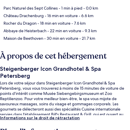
Parc Naturel des Sept Collines
- 1 min à pied
- 0.0 km
Château Drachenburg
- 16 min en voiture
- 6.6 km
Rocher du Dragon
- 18 min en voiture
- 7.6 km
Abbaye de Heisterbach
- 22 min en voiture
- 9.3 km
Maison de Beethoven
- 30 min en voiture
- 21.7 km
À propos de cet hébergement
Steigenberger Icon Grandhotel & Spa
Petersberg
Lors de votre séjour dans Steigenberger Icon Grandhotel & Spa
Petersberg, vous vous trouverez à moins de 15 minutes de voiture de
points d'intérêt comme Musée Siebengebirgsmuseum et Zoo
Reptilienzoo. Pour votre meilleur bien-être, le spa vous mijote de
savoureux massages, soins du visage et gommages corporels. Les
gournets se délecteront aussi des spécialités Cuisine internationale
servies dans l'établissement Bill's Restaurant & Grill, qui est ouvert au
Informations sur le droit de rétractation
moment du dîner. Cet hôtel de luxe vous fait également profiter d'une
piscine couverte, d'un bar / salon et d'une salle de fitness.