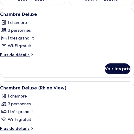
Afficher
Une salle de bain moderne avec un gra
3
Chambre Deluxe
toutes
1 chambre
les
3 personnes
photos
pour
1 très grand lit
ce
Wi-Fi gratuit
type
Plus
Plus de détails
de
de
chambre :
détails
Voir les prix
sur
Chambre
le
Deluxe
type
Afficher
Une chambre d’hôtel équipée d’un burea
4
de
Chambre Deluxe (Rhine View)
toutes
chambre
1 chambre
Chambre
les
Deluxe
3 personnes
photos
pour
1 très grand lit
ce
Wi-Fi gratuit
type
Plus
Plus de détails
de
de