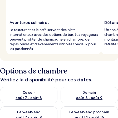
Aventures culinaires
Détend
Le restaurant et le café servent des plats
Un spa à
internationaux avec des options de bar. Les voyageurs
chambres
peuvent profiter de champagne en chambre, de
montagne
repas privés et d'événements viticoles spéciaux pour
retraite
les passionnés.
Options de chambre
Vérifiez la disponibilité pour ces dates.
Vérifier la disponibilité pour ce soir août 7 - août 8
Vérifier la disponibilité pour 
Ce soir
Demain
août 7 - août 8
août 8 - août 9
Vérifier la disponibilité pour ce week-end août 7 - août 9
Vérifier la disponibilité pour 
Ce week-end
Le week-end prochain
août 7 - août 9
août 14 - août 16