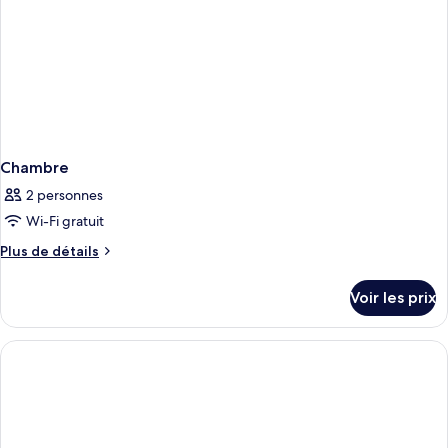
Chambre
2 personnes
Wi-Fi gratuit
Plus
Plus de détails
de
détails
Voir les prix
sur
le
type
de
chambre
Chambre