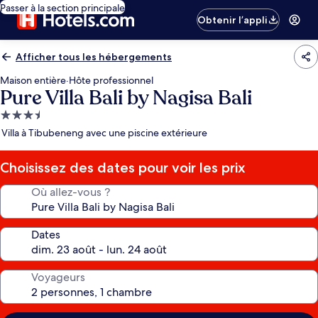
Passer à la section principale
Obtenir l’appli
Afficher tous les hébergements
Maison entière
·
Hôte professionnel
Pure Villa Bali by Nagisa Bali
Hébergement
3.5 étoiles
Villa à Tibubeneng avec une piscine extérieure
Choisissez des dates pour voir les prix
Où allez-vous ?
Dates
Voyageurs