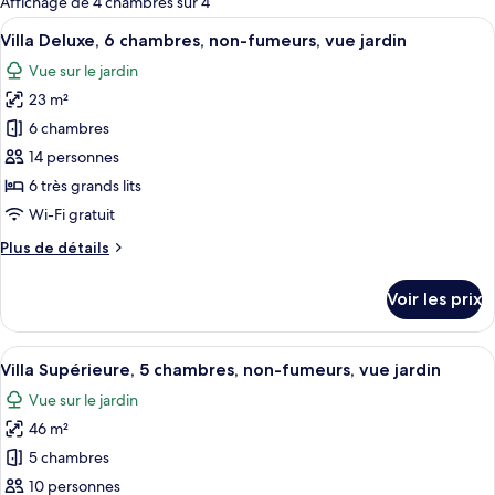
Affichage de 4 chambres sur 4
les
Afficher
Une chambre moderne avec un grand lit
8
Villa Deluxe, 6 chambres, non-fumeurs, vue jardin
chambres
toutes
Vue sur le jardin
les
23 m²
photos
pour
6 chambres
ce
14 personnes
type
6 très grands lits
de
Wi-Fi gratuit
chambre :
Plus
Plus de détails
Villa
de
Deluxe,
détails
Voir les prix
6
sur
le
chambres,
type
Afficher
Une chambre moderne avec un grand lit
non-
8
de
Villa Supérieure, 5 chambres, non-fumeurs, vue jardin
toutes
fumeurs,
chambre
Vue sur le jardin
Villa
les
vue
Deluxe,
46 m²
photos
jardin
6
pour
5 chambres
chambres,
ce
non-
10 personnes