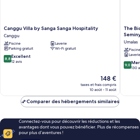
Canggu
The
Canggu Villa by Sanga Sanga Hospitality
The Bi
Villa
Bidadari
Semin
Canggu
by
Villas
Umalas
Piscine
Laverie
Sanga
&
Parking gratuit
Wi-Fi gratuit
Sanga
Spa
Piscin
Laveri
Hospitality
Umalas,
8.8
Excellent
8,8
Canggu
betwee
sur
12 avis
9.0
Mer
9,0
Seminya
10,
sur
130 a
and
Excellent,
10,
Le
148 €
Canggu
12 avis
Merveill
nouveau
Umalas
130 avis
taxes et frais compris
prix
10 août - 11 août
est
de
Comparer des hébergements similaires
148 €
Connectez-vous pour découvrir les réductions et les
avantages dont vous pouvez bénéficier. Plus de récompenses
pour plus d’aventures !