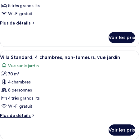
fumeurs,
type
5 très grands lits
vue
de
Wi-Fi gratuit
jardin
chambre :
Plus
Plus de détails
Villa
de
Supérieure,
détails
Voir les prix
5
sur
le
chambres,
type
Afficher
Une chambre moderne avec un grand lit
non-
8
de
Villa Standard, 4 chambres, non-fumeurs, vue jardin
toutes
fumeurs,
chambre
Vue sur le jardin
Villa
les
vue
Supérieure,
70 m²
photos
jardin
5
pour
4 chambres
chambres,
ce
non-
8 personnes
fumeurs,
type
4 très grands lits
vue
de
Wi-Fi gratuit
jardin
chambre :
Plus
Plus de détails
Villa
de
Standard,
détails
Voir les prix
4
sur
le