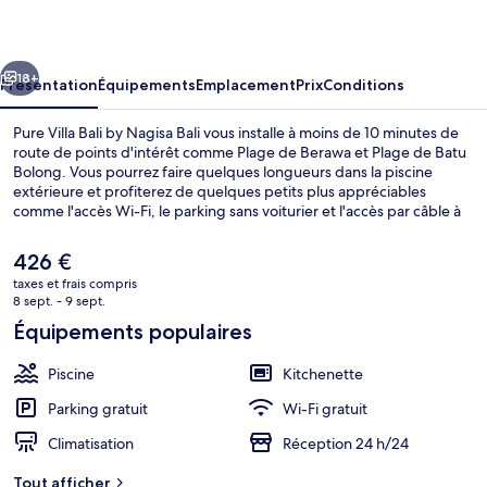
Bali
by
cédent
Suivant
Nagisa
18+
Présentation
Équipements
Emplacement
Prix
Conditions
Bali
Pure Villa Bali by Nagisa Bali vous installe à moins de 10 minutes de
route de points d'intérêt comme Plage de Berawa et Plage de Batu
Bolong. Vous pourrez faire quelques longueurs dans la piscine
extérieure et profiterez de quelques petits plus appréciables
comme l'accès Wi-Fi, le parking sans voiturier et l'accès par câble à
Internet. Des petits plus pratiques comme une kitchenette sont
inclus dans l'ensemble des villas et vous bénéficierez de quelques
Le
426 €
petits plus sympas comme une piscine privée et une télévision LCD.
prix
taxes et frais compris
actuel
8 sept. - 9 sept.
Piscine extérieure
est
Équipements populaires
de
426 €.
Piscine
Kitchenette
Parking gratuit
Wi-Fi gratuit
Climatisation
Réception 24 h/24
Tout afficher