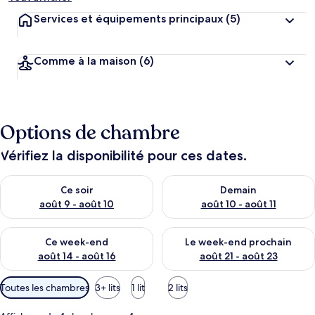
Services et équipements principaux
(5)
Comme à la maison
(6)
Options de chambre
Vérifiez la disponibilité pour ces dates.
Vérifier la disponibilité pour ce soir août 9 - août 10
Vérifier la disponibilité pour 
Ce soir
Demain
août 9 - août 10
août 10 - août 11
Vérifier la disponibilité pour ce week-end août 14 - août 16
Vérifier la disponibilité pour
Ce week-end
Le week-end prochain
août 14 - août 16
août 21 - août 23
Filtres
Toutes les chambres
3+ lits
1 lit
2 lits
disponibles
pour