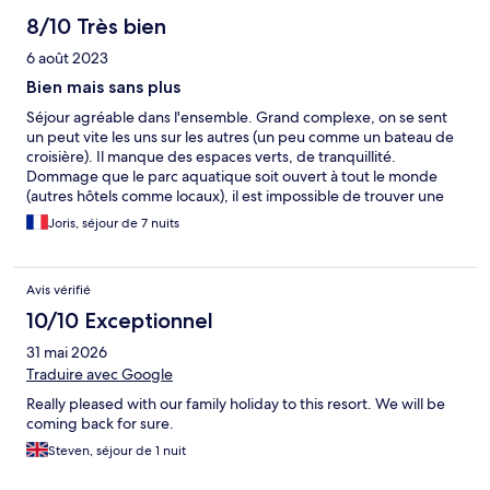
8/10 Très bien
6 août 2023
Bien mais sans plus
Séjour agréable dans l'ensemble. Grand complexe, on se sent
un peut vite les uns sur les autres (un peu comme un bateau de
croisière). Il manque des espaces verts, de tranquillité.
Dommage que le parc aquatique soit ouvert à tout le monde
(autres hôtels comme locaux), il est impossible de trouver une
chaise longue pendant la journée. On a été un peu embêté par
Joris, séjour de 7 nuits
les fourmis dans la chambre dès que l'on laissait quelque chose
dans un placard (on a du jeter bonbons et gâteaux car ils étaient
infestés de ces petites bêtes). Hotel un peu bruyant le soir et la
Avis vérifié
nuit. Heureusement, la qualité de la nourriture rattrape les point
négatifs. Tres beaux restaurants avec vue sur mer (Creatan
10/10 Exceptionnel
Taverne et Asian). Belles plages, eau claire. Attention a bien
31 mai 2026
demander une chambre loin du Star Beach (sauf si vous aimez la
techno tous les soirs jusqu'à minuit). Un peu déçu par
Traduire avec Google
l'animation. Les spectacles étaient principalement de la danse (6
Really pleased with our family holiday to this resort. We will be
jours sur 7), le dernier jour étant un spectacle de magie pour
coming back for sure.
enfants.
Steven, séjour de 1 nuit