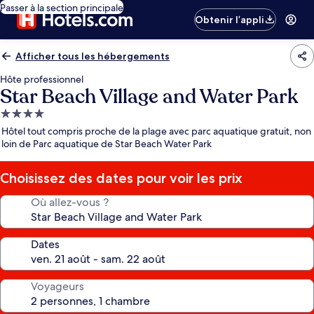
Passer à la section principale
Obtenir l’appli
Afficher tous les hébergements
Hôte professionnel
Star Beach Village and Water Park
Hébergement
4.0 étoiles
Hôtel tout compris proche de la plage avec parc aquatique gratuit, non
loin de Parc aquatique de Star Beach Water Park
Choisissez des dates pour voir les prix
Où allez-vous ?
Dates
Voyageurs