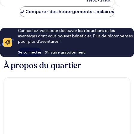
1 sept. - 2 sept.
est
de
Comparer des hébergements similaires
456 €
Connectez-vous pour découvrir les réductions et les
avantages dont vous pouvez bénéficier. Plus de récompenses
pour plus d’aventures !
Se connecter
S’inscrire gratuitement
À propos du quartier