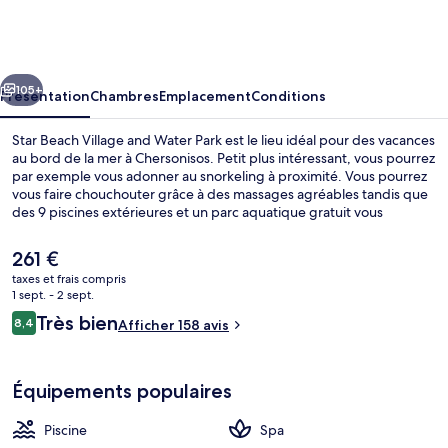
Beach
Village
and
cédent
Suivant
Water
105+
Présentation
Chambres
Emplacement
Conditions
Park
Star Beach Village and Water Park est le lieu idéal pour des vacances
au bord de la mer à Chersonisos. Petit plus intéressant, vous pourrez
par exemple vous adonner au snorkeling à proximité. Vous pourrez
vous faire chouchouter grâce à des massages agréables tandis que
des 9 piscines extérieures et un parc aquatique gratuit vous
permettront de passer des moments de pure détente.
L'établissement Minos, l'un des 3 restaurants, sert le petit déjeuner,
Le
261 €
le déjeuner et le dîner. Cet hôtel tout inclus, qui accueille plusieurs 5
prix
taxes et frais compris
bars/lounges et une rivière artificielle (lazy river), gâte ses clients qui
actuel
1 sept. - 2 sept.
profiteront dans leur chambre d'un réfrigérateur et d'un micro-
Toboggan aquatique
est
Avis
ondes, l'idéal pour un séjour tout confort !
Très bien
8,4
Afficher 158 avis
de
8,4 sur 10
voyageurs
261 €.
Équipements populaires
Piscine
Spa