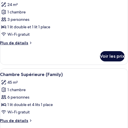
Double
24 m²
photos
(Land
pour
1 chambre
View)
ce
3 personnes
type
1 lit double et 1 lit 1 place
de
Wi-Fi gratuit
chambre :
Plus
Plus de détails
Chambre
de
Double,
détails
Voir les prix
vue
sur
le
mer
type
Afficher
Une salle de bain moderne avec un lav
1
de
Chambre Supérieure (Family)
toutes
chambre
45 m²
Chambre
les
Double,
1 chambre
photos
vue
pour
6 personnes
mer
ce
1 lit double et 4 lits 1 place
type
Wi-Fi gratuit
de
Plus
Plus de détails
chambre :
de