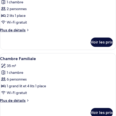
vue
1 chambre
pour
mer
2 personnes
ce
(Star)
type
2 lits 1 place
de
Wi-Fi gratuit
chambre :
Plus
Plus de détails
Chambre
de
Double
détails
Voir les prix
sur
Économique,
le
dans
type
Afficher
Une salle de bain moderne avec un lav
les
1
de
Chambre Familiale
toutes
chambre
dépendances
35 m²
Chambre
les
(Star
Double
1 chambre
photos
Beach
Économique,
pour
6 personnes
City
dans
ce
les
1 grand lit et 4 lits 1 place
Building)
dépendances
type
Wi-Fi gratuit
(Star
de
Beach
Plus
Plus de détails
chambre :
City
de
Chambre
Building)
détails
Voir les prix
sur
Familiale