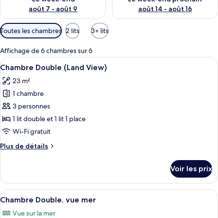
août 7 - août 9
août 14 - août 16
Filtres
Toutes les chambres
2 lits
3+ lits
disponibles
pour
Affichage de 6 chambres sur 6
les
Afficher
Une chambre d’hôtel avec deux lits, u
5
Chambre Double (Land View)
chambres
toutes
23 m²
les
1 chambre
photos
pour
3 personnes
ce
1 lit double et 1 lit 1 place
type
Wi-Fi gratuit
de
Plus
Plus de détails
chambre :
de
Chambre
détails
Voir les prix
sur
Double
le
(Land
type
Afficher
Une chambre d’hôtel avec un lit, des ta
View)
4
de
Chambre Double, vue mer
toutes
chambre
Vue sur la mer
Chambre
les