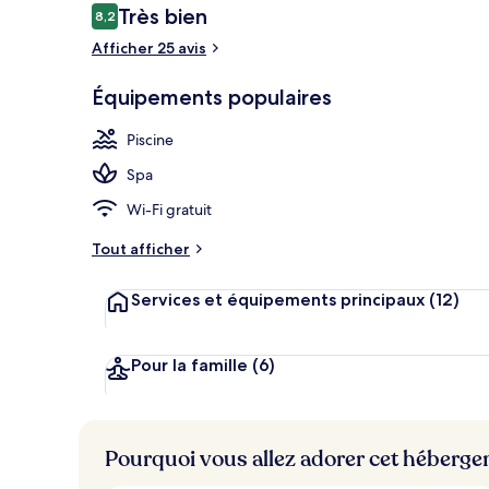
Avis
Très bien
8,2
8,2 sur 10
voyageurs
Afficher 25 avis
Extérieur
Équipements populaires
Piscine
Spa
Wi-Fi gratuit
Tout afficher
Services et équipements principaux
(12)
Pour la famille
(6)
Pourquoi vous allez adorer cet héberg