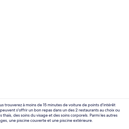
Junior with 
us trouverez à moins de 15 minutes de voiture de points d'intérêt
peuvent s'offrir un bon repas dans un des 2 restaurants au choix ou
thaïs, des soins du visage et des soins corporels. Parmi les autres
Luxury Sea V
es, une piscine couverte et une piscine extérieure.