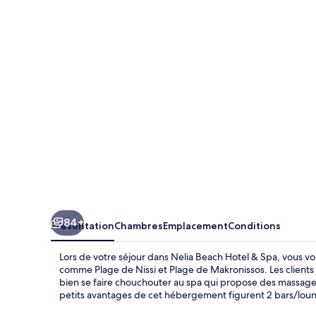
Beach
Hotel
&
Spa
84+
Présentation
Chambres
Emplacement
Conditions
Lors de votre séjour dans Nelia Beach Hotel & Spa, vous vo
comme Plage de Nissi et Plage de Makronissos. Les clients 
bien se faire chouchouter au spa qui propose des massages 
petits avantages de cet hébergement figurent 2 bars/loung