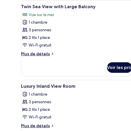
Afficher
Une chambre d’hôtel dotée d’un 
chambre
3
Twin Sea View with Large Balcony
Twin
toutes
Inland
Vue sur la mer
les
View
1 chambre
photos
pour
3 personnes
ce
2 lits 1 place
type
Wi-Fi gratuit
de
Plus
Plus de détails
chambre :
de
Twin
détails
Voir les pri
sur
Sea
le
View
type
Afficher
Une chambre d’hôtel comprenant
with
3
de
Luxury Inland View Room
toutes
Large
chambre
1 chambre
Twin
les
Balcony
Sea
3 personnes
photos
View
pour
2 lits 1 place
with
ce
Large
Wi-Fi gratuit
Balcony
type
Plus
Plus de détails
de
de