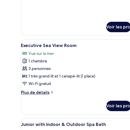
chambre :
détails
sur
Luxury
le
Inland
type
View
de
Voir les pri
chambre
Room
Luxury
Inland
Afficher
Une chambre d’hôtel avec un lit
1
Executive Sea View Room
View
toutes
Room
Vue sur la mer
les
1 chambre
photos
pour
3 personnes
ce
1 très grand lit et 1 canapé-lit (1 place)
type
Wi-Fi gratuit
de
Plus
Plus de détails
chambre :
de
Executive
détails
Voir les pri
sur
Sea
le
View
type
Afficher
Une chambre d’hôtel avec un li
Room
5
de
Junior with Indoor & Outdoor Spa Bath
toutes
chambre