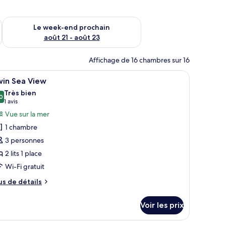
-end août 14 - août 16
Vérifier la disponibilité pour le week-end prochain août 21 - 
Le week-end prochain
août 21 - août 23
Affichage de 16 chambres sur 16
 sur un immeuble.
ois de verre, des toilettes et un sol carrelé.
fficher
Une chambre d’hôtel avec un lit, un bureau, u
3
win Sea View
outes
Très bien
s
0
8,0 sur 10
(1 avis)
1 avis
hotos
Vue sur la mer
our
1 chambre
e
3 personnes
ype
2 lits 1 place
e
Wi-Fi gratuit
hambre :
win
us
us de détails
ea
e
tails
iew
Voir les prix
r