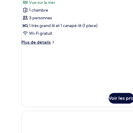
Vue sur la mer
Executive
les
Sea
1 chambre
photos
View
pour
3 personnes
Room
ce
1 très grand lit et 1 canapé-lit (1 place)
type
Wi-Fi gratuit
de
Plus
Plus de détails
chambre :
de
Junior
détails
sur
with
le
Indoor
type
&
de
Outdoor
chambre
Junior
Spa
with
Bath
Indoor
Voir les pri
&
Outdoor
Spa
Bath