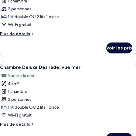
pour
1 chambre
sur
ce
la
2 personnes
mer
type
1 lit double OU 2 lits 1 place
de
Wi-Fi gratuit
chambre :
Plus
Plus de détails
Chambre
de
Classique
détails
Voir les prix
Rez
sur
le
de
type
Afficher
Une chambre d’hôtel avec un grand lit
Jardin
7
de
Chambre Deluxe Desirade, vue mer
toutes
Coté
chambre
Vue sur la mer
Chambre
les
Mer
Classique
45 m²
photos
Rez
pour
1 chambre
de
ce
Jardin
3 personnes
Coté
type
1 lit double OU 2 lits 1 place
Mer
de
Wi-Fi gratuit
chambre :
Plus
Plus de détails
Chambre
de
Deluxe
détails