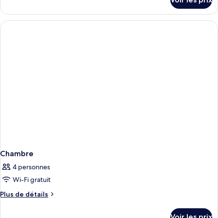
Vue
sur
le
jardin
type
de
chambre
Chambre
Classique,
Vue
jardin
Chambre
4 personnes
Wi-Fi gratuit
Plus
Plus de détails
de
détails
Voir les prix