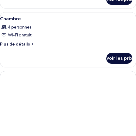
sur
le
type
Afficher
Une chambre d’hôtel équipée d’un lit, 
4
de
Chambre
toutes
chambre
4 personnes
Chambre
les
Wi-Fi gratuit
photos
pour
Plus
Plus de détails
de
ce
détails
type
Voir les prix
sur
de
le
chambre :
type
de
Chambre
chambre
Chambre