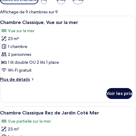
disponibles
pour
Affichage de 9 chambres sur 9
les
Afficher
Une chambre d’hôtel avec un grand lit,
7
Chambre Classique, Vue sur la mer
chambres
toutes
Vue sur la mer
les
23 m²
photos
pour
1 chambre
ce
2 personnes
type
1 lit double OU 2 lits 1 place
de
Wi-Fi gratuit
chambre :
Plus
Plus de détails
Chambre
de
Classique,
détails
Voir les prix
Vue
sur
le
sur
type
Afficher
Une chambre d’hôtel avec un grand lit,
la
7
de
Chambre Classique Rez de Jardin Coté Mer
toutes
mer
chambre
Vue partielle sur la mer
Chambre
les
Classique,
23 m²
photos
Vue