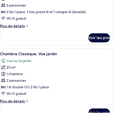
privative
avec
ce
Vue
6 personnes
Mer
type
2 lits 1 place, 1 très grand lit et 1 canapé-lit (double)
&
de
Wi-Fi gratuit
Terrasse
chambre :
privative
Plus
Plus de détails
Suite
de
Familiale
détails
Voir les prix
Altitude
sur
le
avec
type
Afficher
Une chambre d’hôtel moderne dotée d’un
Accès
7
de
Chambre Classique, Vue jardin
toutes
au
chambre
Vue sur le jardin
Suite
les
Spa
Familiale
23 m²
photos
-
Altitude
pour
Vue
1 chambre
avec
ce
sur
Accès
2 personnes
au
type
Mer
1 lit double OU 2 lits 1 place
Spa
de
Wi-Fi gratuit
-
chambre :
Vue
Plus
Plus de détails
Chambre
sur
de
Mer
Classique,
détails
Voir les prix