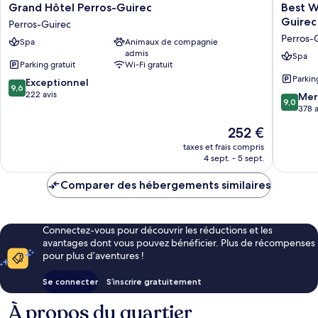
Grand
Best
Grand Hôtel Perros-Guirec
Best W
Hôtel
Western
Guirec
Perros-Guirec
Perros-
Les
Perros-
Spa
Animaux de compagnie
Guirec
Bains
admis
Perros-
Hôtel
Spa
Parking gratuit
Wi-Fi gratuit
Guirec
&
Parkin
9.6
Exceptionnel
SPA
9,6
sur
222 avis
Perros-
9.0
Mer
9,0
10,
Guirec
sur
378 a
Exceptionnel,
Perros-
10,
Le
252 €
222 avis
Guirec
Merveill
nouveau
378 avis
taxes et frais compris
prix
4 sept. - 5 sept.
est
de
Comparer des hébergements similaires
252 €
Connectez-vous pour découvrir les réductions et les
avantages dont vous pouvez bénéficier. Plus de récompenses
pour plus d’aventures !
Se connecter
S’inscrire gratuitement
À propos du quartier