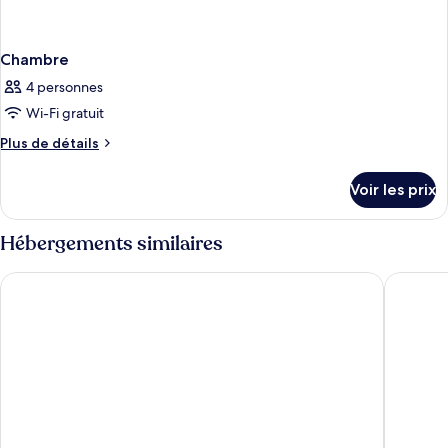
Chambre
4 personnes
Wi-Fi gratuit
Plus
Plus de détails
de
détails
Voir les prix
sur
le
type
Hébergements similaires
de
chambre
Grand Hôtel Perros-Guirec
Best Wes
Chambre