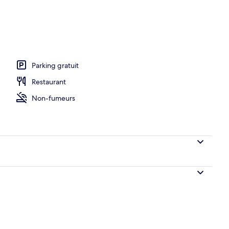
le | Bureau, espace de travail pour ordinateur portable, rideaux occultants
Parking gratuit
Restaurant
Non-fumeurs