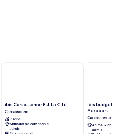
ur
rsonnes
ibis Carcassonne Est La Cité
ibis budget Carcasson
ibis
ibis
ibis Carcassonne Est La Cité
ibis budget Carcass
Carcassonne
budget
Aéroport
Carcassonne
Est
Carcassonne
Carcassonne
Piscine
La
Aéroport
Animaux de compagnie
Cité
Carcassonne
Animaux de compagnie
admis
admis
Carcassonne
Parking gratuit