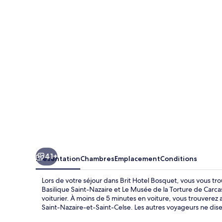
Hotel
Bosquet
41+
Présentation
Chambres
Emplacement
Conditions
Lors de votre séjour dans Brit Hotel Bosquet, vous vous tr
Basilique Saint-Nazaire et Le Musée de la Torture de Carcass
voiturier. À moins de 5 minutes en voiture, vous trouvere
Saint-Nazaire-et-Saint-Celse. Les autres voyageurs ne dis