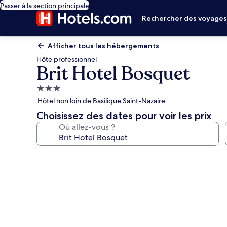
Passer à la section principale
Rechercher des voyage
Afficher tous les hébergements
Hôte professionnel
Brit Hotel Bosquet
Hébergement
3.0 étoiles
Hôtel non loin de Basilique Saint-Nazaire
Choisissez des dates pour voir les prix
Où allez-vous ?
Galerie
photos
de
l’hébergement
Brit