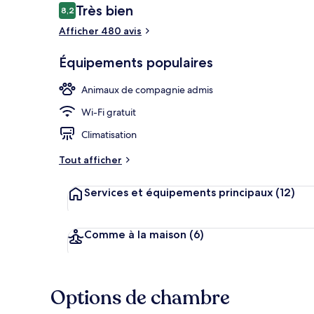
Avis
Très bien
8,2
8,2 sur 10
voyageurs
Afficher 480 avis
Chambre Doub
Équipements populaires
Animaux de compagnie admis
Wi-Fi gratuit
Climatisation
Tout afficher
Services et équipements principaux
(12)
Comme à la maison
(6)
Options de chambre