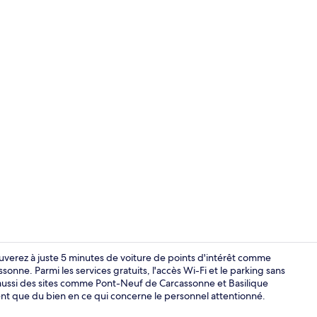
Petit déjeun
ouverez à juste 5 minutes de voiture de points d'intérêt comme
onne. Parmi les services gratuits, l'accès Wi-Fi et le parking sans
z aussi des sites comme Pont-Neuf de Carcassonne et Basilique
Extérieur
ent que du bien en ce qui concerne le personnel attentionné.