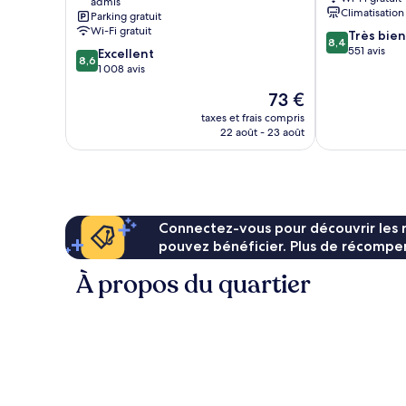
admis
Climatisation
Parking gratuit
Wi-Fi gratuit
8.4
Très bien
8,4
sur
551 avis
8.6
Excellent
8,6
10,
sur
1 008 avis
Très
10,
Le
73 €
bien,
Excellent,
nouveau
551 avis
1 008 avis
taxes et frais compris
prix
22 août - 23 août
est
de
73 €
Connectez-vous pour découvrir les 
pouvez bénéficier. Plus de récompen
À propos du quartier