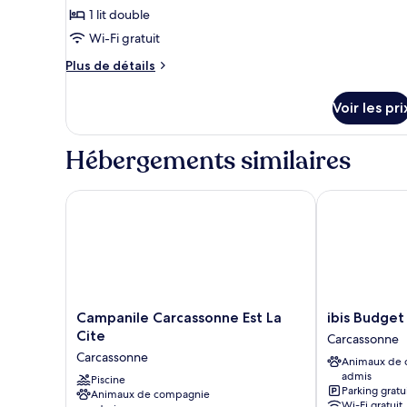
ce
1 lit double
type
Wi-Fi gratuit
de
chambre :
Plus
Plus de détails
de
Chambre
détails
Double
Voir les pri
sur
le
type
Hébergements similaires
de
chambre
Chambre
Campanile Carcassonne Est La Cite
ibis Budget C
Double
Campanile
ibis
Campanile Carcassonne Est La
ibis Budget
Carcassonne
Budget
Cite
Carcassonne
Est
Carcassonne-
Carcassonne
Animaux de
La
La
admis
Cite
Piscine
Cité
Parking gratu
Animaux de compagnie
Carcassonne
Carcassonne
Wi-Fi gratuit