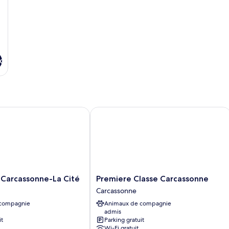
personnes
po
à
2
mobilité
pe
réduite
x
arcassonne-La Cité
Premiere Classe Carcassonne
Premiere
 Carcassonne-La Cité
Premiere Classe Carcassonne
Classe
Carcassonne
Carcassonne
 compagnie
Animaux de compagnie
Carcassonne
admis
it
Parking gratuit
Wi-Fi gratuit