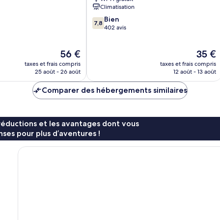
Climatisation
7.8
Bien
7,8
sur
402 avis
10,
Bien,
Le
Le
56 €
35 €
402 avis
nouveau
nouvea
taxes et frais compris
taxes et frais compris
prix
prix
25 août - 26 août
12 août - 13 août
est
est
de
de
Comparer des hébergements similaires
56 €
35 €
réductions et les avantages dont vous
ses pour plus d’aventures !