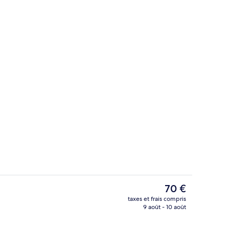
er buffet servi en supplément en semaine
Chambre Supérieure | Terrasse/Patio
Le
70 €
prix
taxes et frais compris
actuel
9 août - 10 août
Enceinte de l’hébergement
est
de