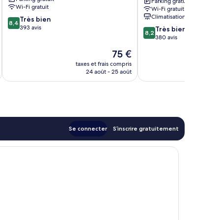
Parking gratuit
Wi-Fi gratuit
Wi-Fi gratuit
Climatisation
8.4
Très bien
8,4
sur
393 avis
8.2
Très bien
8,2
10,
sur
380 avis
Très
10,
Le
75 €
bien,
Très
u
nouveau
393 avis
bien,
taxes et frais compris
tax
prix
24 août - 25 août
380 avis
est
de
75 €
Se connecter
S’inscrire gratuitement