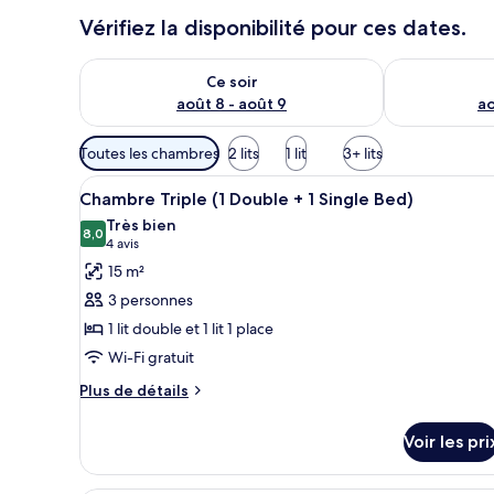
Vérifiez la disponibilité pour ces dates.
Vérifier la disponibilité pour ce soir août 8 - août 9
Vérifier la di
Ce soir
août 8 - août 9
ao
Filtres
Toutes les chambres
2 lits
1 lit
3+ lits
disponibles
Afficher
Une chambre d’hôtel avec deux li
pour
4
Chambre Triple (1 Double + 1 Single Bed)
toutes
les
Très bien
les
8,0
chambres
8,0 sur 10
(4 avis)
4 avis
photos
15 m²
pour
3 personnes
ce
1 lit double et 1 lit 1 place
type
Wi-Fi gratuit
de
chambre :
Plus
Plus de détails
de
Chambre
détails
Triple
Voir les pri
sur
(1
le
Double
type