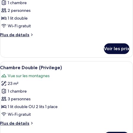
pour
1 chambre
ce
2 personnes
type
1 lit double
de
Wi-Fi gratuit
chambre :
Plus
Plus de détails
Chambre
de
Classique
détails
Voir les prix
sur
le
type
Afficher
Une chambre d’hôtel avec un grand lit
10
de
Chambre Double (Privilege)
toutes
chambre
Vue sur les montagnes
Chambre
les
Classique
23 m²
photos
pour
1 chambre
ce
3 personnes
type
1 lit double OU 2 lits 1 place
de
Wi-Fi gratuit
chambre :
Plus
Plus de détails
Chambre
de
Double