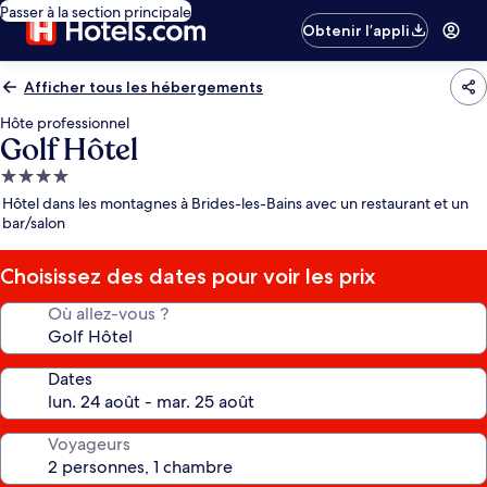
Passer à la section principale
Obtenir l’appli
Afficher tous les hébergements
Hôte professionnel
Golf Hôtel
Hébergement
4.0 étoiles
Hôtel dans les montagnes à Brides-les-Bains avec un restaurant et un
bar/salon
Choisissez des dates pour voir les prix
Où allez-vous ?
Dates
Voyageurs