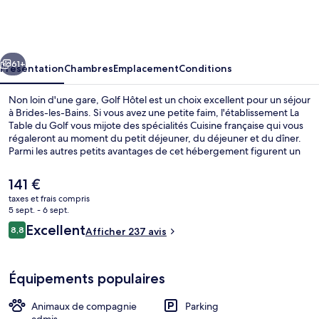
Hôtel
cédent
Suivant
61+
Présentation
Chambres
Emplacement
Conditions
Non loin d'une gare, Golf Hôtel est un choix excellent pour un séjour
à Brides-les-Bains. Si vous avez une petite faim, l'établissement La
Table du Golf vous mijote des spécialités Cuisine française qui vous
régaleront au moment du petit déjeuner, du déjeuner et du dîner.
Parmi les autres petits avantages de cet hébergement figurent un
bar / salon et une terrasse. Les autres voyageurs ne disent que du
bien en ce qui concerne le personnel attentionné.
Le
141 €
prix
taxes et frais compris
actuel
5 sept. - 6 sept.
Chambre Familiale | Coffres-forts dan
est
Avis
Excellent
8,8
Afficher 237 avis
de
8,8 sur 10
voyageurs
141 €.
Équipements populaires
Animaux de compagnie
Parking