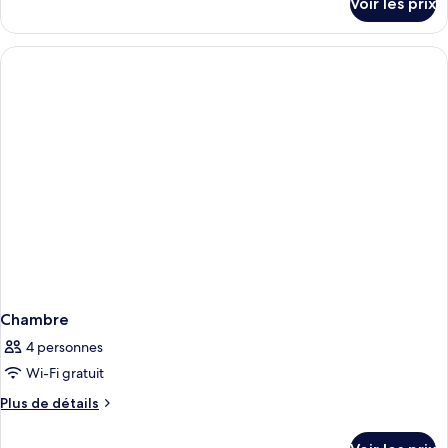
Voir les prix
sur
le
type
de
chambre
Suite
Junior
Chambre
4 personnes
Wi-Fi gratuit
Plus
Plus de détails
de
détails