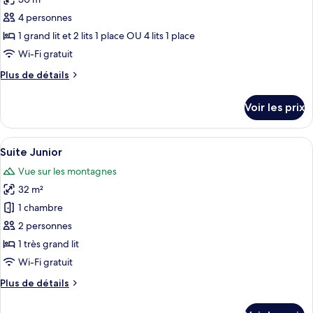
Chambre
les
Quadruple
4 personnes
photos
pour
1 grand lit et 2 lits 1 place OU 4 lits 1 place
ce
Wi-Fi gratuit
type
Plus
Plus de détails
de
de
chambre :
détails
Voir les prix
sur
Chambre
le
Familiale
type
Afficher
Une chambre d’hôtel avec un grand lit,
6
de
Suite Junior
toutes
chambre
Vue sur les montagnes
Chambre
les
Familiale
32 m²
photos
pour
1 chambre
ce
2 personnes
type
1 très grand lit
de
Wi-Fi gratuit
chambre :
Plus
Plus de détails
Suite
de
Junior
détails