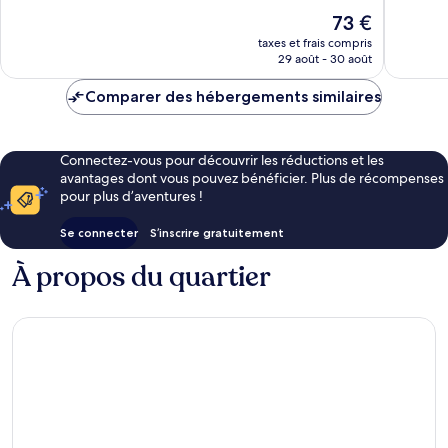
10,
Brides-
Excellent,
Le
73 €
Merveill
les-
33 avis
nouveau
70 avis
taxes et frais compris
Bains
prix
29 août - 30 août
est
de
Comparer des hébergements similaires
73 €
Connectez-vous pour découvrir les réductions et les
avantages dont vous pouvez bénéficier. Plus de récompenses
pour plus d’aventures !
Se connecter
S’inscrire gratuitement
À propos du quartier