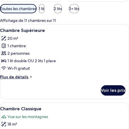
Filtres
Toutes les chambres
1 lit
2 lits
3+ lits
disponibles
pour
Affichage de 11 chambres sur 11
les
Afficher
Une chambre d’hôtel avec un lit, une 
11
Chambre Supérieure
chambres
toutes
20 m²
les
1 chambre
photos
pour
2 personnes
ce
1 lit double OU 2 lits 1 place
type
Wi-Fi gratuit
de
Plus
Plus de détails
chambre :
de
Chambre
détails
Voir les prix
sur
Supérieure
le
type
Afficher
Une chambre d’hôtel comprenant un lit,
8
de
Chambre Classique
toutes
chambre
Vue sur les montagnes
Chambre
les
Supérieure
18 m²
photos