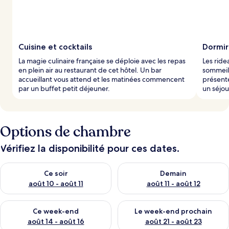
Cuisine et cocktails
Dormir
La magie culinaire française se déploie avec les repas
Les rid
en plein air au restaurant de cet hôtel. Un bar
sommeil
accueillant vous attend et les matinées commencent
présente
par un buffet petit déjeuner.
un séjou
Options de chambre
Vérifiez la disponibilité pour ces dates.
Vérifier la disponibilité pour ce soir août 10 - août 11
Vérifier la disponibilité pour 
Ce soir
Demain
août 10 - août 11
août 11 - août 12
Vérifier la disponibilité pour ce week-end août 14 - août 16
Vérifier la disponibilité pour
Ce week-end
Le week-end prochain
août 14 - août 16
août 21 - août 23