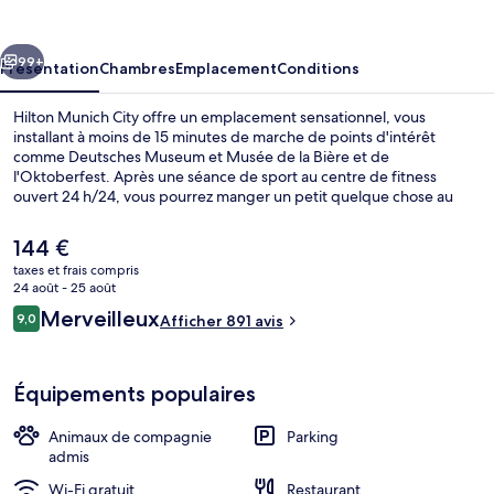
City
cédent
Suivant
99+
Présentation
Chambres
Emplacement
Conditions
Hilton Munich City offre un emplacement sensationnel, vous
installant à moins de 15 minutes de marche de points d'intérêt
comme Deutsches Museum et Musée de la Bière et de
l'Oktoberfest. Après une séance de sport au centre de fitness
ouvert 24 h/24, vous pourrez manger un petit quelque chose au
restaurant ou siroter une boisson rafraîchissante au bar/salon. Cet
hôtel de luxe se trouve à moins de 5 minutes en voiture de
Le
144 €
Marienplatz et de Hofbräuhaus. Les autres voyageurs adorent le
prix
taxes et frais compris
personnel attentionné. Quelques minutes de marche seulement
actuel
24 août - 25 août
séparent l'hébergement des transports publics : Station S-Bahn
Sert le déjeuner et le dîner
est
Avis
Rosenheimer Platz est accessible en quelques foulées et Station de
Merveilleux
9,0
Afficher 891 avis
de
9,0 sur 10
tramway Am Gasteig se situe à 6 min à pied.
voyageurs
144 €.
Équipements populaires
Animaux de compagnie
Parking
admis
Wi-Fi gratuit
Restaurant