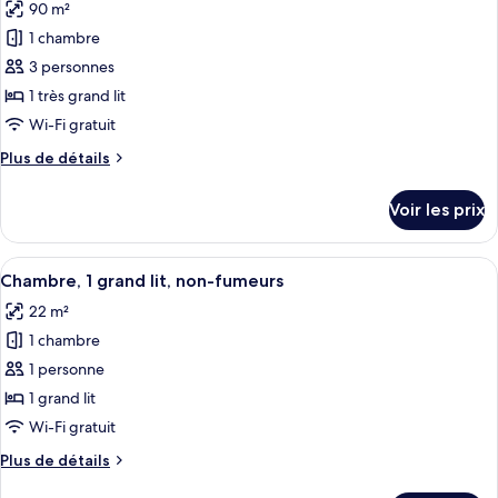
90 m²
Chambre
les
place,
Exécutive,
1 chambre
photos
non-
2
pour
3 personnes
fumeurs
lits
ce
une
1 très grand lit
place,
type
Wi-Fi gratuit
non-
de
fumeurs
Plus
Plus de détails
chambre :
de
Suite
détails
Voir les prix
sur
Exécutive,
le
1
type
Afficher
Une chambre d’hôtel avec un grand lit,
très
6
de
Chambre, 1 grand lit, non-fumeurs
toutes
grand
chambre
22 m²
Suite
les
lit,
Exécutive,
1 chambre
photos
non-
1
pour
1 personne
fumeurs
très
ce
grand
1 grand lit
lit,
type
Wi-Fi gratuit
non-
de
fumeurs
Plus
Plus de détails
chambre :
de