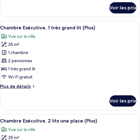
non-
lits
détails
fumeurs
Voir les prix
sur
une
le
place,
type
Afficher
Une chambre d’hôtel moderne équipée d
accessible
9
de
Chambre Exécutive, 1 très grand lit (Plus)
toutes
aux
chambre
Vue sur la ville
Chambre,
les
personnes
2
35 m²
photos
à
lits
pour
1 chambre
mobilité
une
ce
place,
réduite,
2 personnes
accessible
type
non-
1 très grand lit
aux
de
fumeurs
Wi-Fi gratuit
personnes
chambre :
à
Plus
Plus de détails
Chambre
mobilité
de
réduite,
Exécutive,
détails
non-
Voir les prix
1
sur
fumeurs
le
très
type
Afficher
Une chambre d’hôtel avec un lit, un c
grand
9
de
Chambre Exécutive, 2 lits une place (Plus)
toutes
lit
chambre
Vue sur la ville
Chambre
les
(Plus)
Exécutive,
35 m²
photos