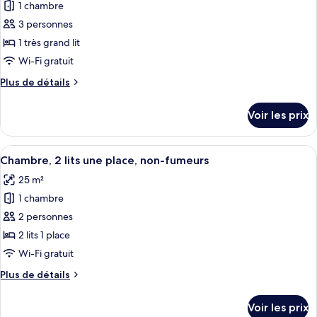
1
1 chambre
photos
fumeurs
très
pour
3 personnes
grand
ce
lit,
1 très grand lit
non-
type
Wi-Fi gratuit
fumeurs
de
Plus
Plus de détails
chambre :
de
Chambre,
détails
Voir les prix
sur
1
le
très
type
Afficher
Une chambre d’hôtel avec deux lits, u
grand
7
de
Chambre, 2 lits une place, non-fumeurs
toutes
lit,
chambre
25 m²
Chambre,
les
non-
1
1 chambre
photos
fumeurs,
très
pour
2 personnes
vue
grand
ce
lit,
cour
2 lits 1 place
non-
type
intérieure
Wi-Fi gratuit
fumeurs,
de
vue
Plus
Plus de détails
chambre :
cour
de
Chambre,
intérieure
détails
Voir les prix
sur
2