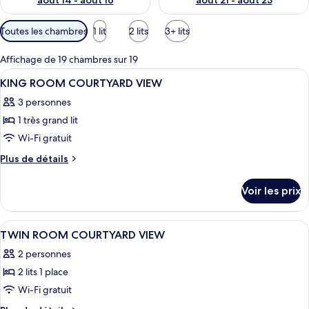
août 14 - août 16
août 21 - août 23
Filtres
Toutes les chambres
1 lit
2 lits
3+ lits
disponibles
pour
Affichage de 19 chambres sur 19
les
Afficher
Une chambre d’hôtel avec un grand lit,
9
KING ROOM COURTYARD VIEW
chambres
toutes
3 personnes
les
1 très grand lit
photos
pour
Wi-Fi gratuit
ce
Plus
Plus de détails
type
de
détails
de
Voir les prix
sur
chambre :
le
KING
type
Afficher
Une chambre d’hôtel avec deux lits, un
8
ROOM
de
TWIN ROOM COURTYARD VIEW
toutes
chambre
COURTYARD
2 personnes
KING
les
VIEW
ROOM
2 lits 1 place
photos
COURTYARD
pour
Wi-Fi gratuit
VIEW
ce