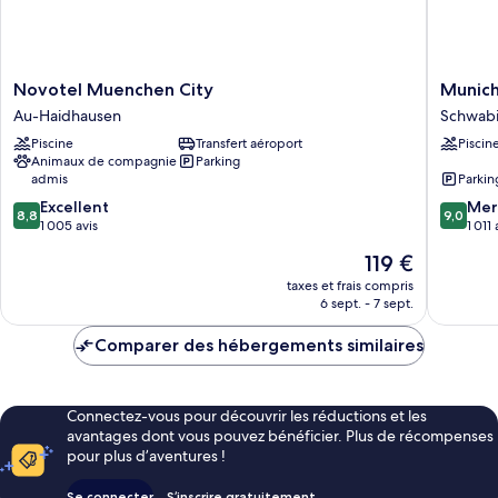
intérieure
fumeurs,
vue
cour
intérieure
Novotel
Munich
Novotel Muenchen City
Munich
Muenchen
Marriott
Au-Haidhausen
Schwab
City
Hotel
Piscine
Transfert aéroport
Piscin
Au-
Schwab
Animaux de compagnie
Parking
Haidhausen
admis
Parkin
8.8
9.0
Excellent
Mer
8,8
9,0
sur
sur
1 005 avis
1 011 
10,
10,
Le
119 €
Excellent,
Merveill
nouveau
1 005 avis
1 011 avis
taxes et frais compris
prix
6 sept. - 7 sept.
est
de
Comparer des hébergements similaires
119 €
Connectez-vous pour découvrir les réductions et les
avantages dont vous pouvez bénéficier. Plus de récompenses
pour plus d’aventures !
Se connecter
S’inscrire gratuitement