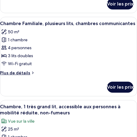
Chambre,
détails
Voir les prix
sur
1
le
grand
type
Afficher
Une chambre d’hôtel avec un grand lit,
lit,
12
de
Chambre Familiale, plusieurs lits, chambres communicantes
toutes
non-
chambre
50 m²
Chambre,
les
fumeurs
1
1 chambre
photos
grand
pour
4 personnes
lit,
ce
non-
3 lits doubles
fumeurs
type
Wi-Fi gratuit
de
Plus
Plus de détails
chambre :
de
Chambre
détails
Voir les prix
sur
Familiale,
le
plusieurs
type
Afficher
Une chambre d’hôtel avec un grand lit,
lits,
7
de
Chambre, 1 très grand lit, accessible aux personnes à
toutes
chambres
chambre
mobilité réduite, non-fumeurs
Chambre
les
communicantes
Vue sur la ville
Familiale,
photos
plusieurs
25 m²
pour
lits,