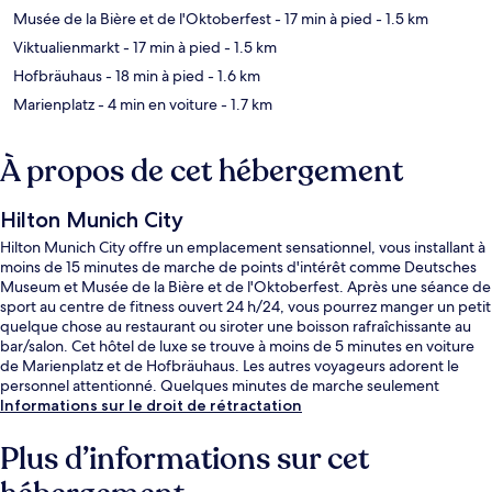
Musée de la Bière et de l'Oktoberfest
- 17 min à pied
- 1.5 km
Viktualienmarkt
- 17 min à pied
- 1.5 km
Hofbräuhaus
- 18 min à pied
- 1.6 km
Marienplatz
- 4 min en voiture
- 1.7 km
À propos de cet hébergement
Hilton Munich City
Hilton Munich City offre un emplacement sensationnel, vous installant à
moins de 15 minutes de marche de points d'intérêt comme Deutsches
Museum et Musée de la Bière et de l'Oktoberfest. Après une séance de
sport au centre de fitness ouvert 24 h/24, vous pourrez manger un petit
quelque chose au restaurant ou siroter une boisson rafraîchissante au
bar/salon. Cet hôtel de luxe se trouve à moins de 5 minutes en voiture
de Marienplatz et de Hofbräuhaus. Les autres voyageurs adorent le
personnel attentionné. Quelques minutes de marche seulement
séparent l'hébergement des transports publics : Station S-Bahn
Informations sur le droit de rétractation
Rosenheimer Platz est accessible en quelques foulées et Station de
tramway Am Gasteig se situe à 6 min à pied.
Plus d’informations sur cet