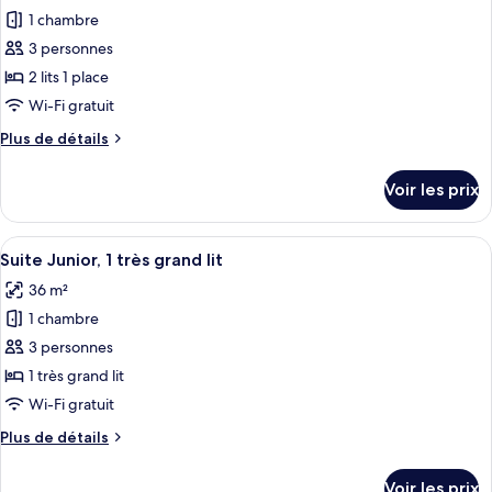
1
pour
1 chambre
très
ce
grand
3 personnes
lit
type
2 lits 1 place
(Plus)
de
Wi-Fi gratuit
chambre :
Plus
Plus de détails
Chambre
de
Exécutive,
détails
Voir les prix
2
sur
le
lits
type
Afficher
Une chambre d’hôtel moderne équipée d
une
10
de
Suite Junior, 1 très grand lit
toutes
place
chambre
36 m²
Chambre
les
(Plus)
Exécutive,
1 chambre
photos
2
pour
3 personnes
lits
ce
une
1 très grand lit
place
type
Wi-Fi gratuit
(Plus)
de
Plus
Plus de détails
chambre :
de
Suite
détails
Voir les prix