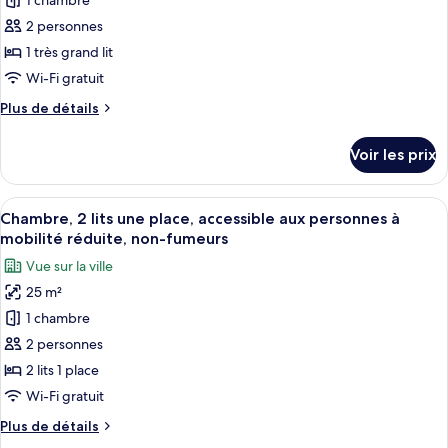
1 chambre
ce
chambres
communicantes
type
2 personnes
de
1 très grand lit
chambre :
Wi-Fi gratuit
Chambre,
Plus
Plus de détails
1
de
très
détails
Voir les prix
sur
grand
le
lit,
type
Afficher
Une chambre d’hôtel avec deux lits, un
accessible
14
de
Chambre, 2 lits une place, accessible aux personnes à
toutes
aux
chambre
mobilité réduite, non-fumeurs
Chambre,
les
personnes
Vue sur la ville
1
photos
à
très
25 m²
pour
mobilité
grand
1 chambre
ce
lit,
réduite,
accessible
type
2 personnes
non-
aux
de
fumeurs
2 lits 1 place
personnes
chambre :
à
Wi-Fi gratuit
Chambre,
mobilité
Plus
Plus de détails
réduite,
2
de