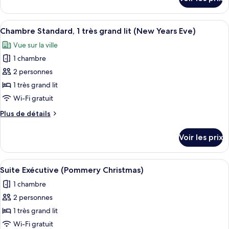
sur
Junior,
le
1
type
Afficher
Une chambre d’hôtel avec un grand lit
très
12
de
Chambre Standard, 1 très grand lit (New Years Eve)
toutes
grand
chambre
Vue sur la ville
Suite
les
lit
Junior,
1 chambre
photos
1
pour
2 personnes
très
ce
grand
1 très grand lit
lit
type
Wi-Fi gratuit
de
Plus
Plus de détails
chambre :
de
Chambre
détails
Voir les prix
sur
Standard,
le
1
type
Afficher
Un salon avec un canapé, des fauteuil
très
6
de
Suite Exécutive (Pommery Christmas)
toutes
grand
chambre
1 chambre
Chambre
les
lit
Standard,
2 personnes
photos
(New
1
pour
1 très grand lit
Years
très
ce
grand
Eve)
Wi-Fi gratuit