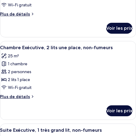
type
Wi-Fi gratuit
de
Plus
Plus de détails
chambre :
de
Chambre
détails
Voir les prix
sur
Exécutive,
le
1
type
Afficher
Une chambre d’hôtel avec deux lits, u
très
8
de
Chambre Exécutive, 2 lits une place, non-fumeurs
toutes
grand
chambre
25 m²
Chambre
les
lit,
Exécutive,
1 chambre
photos
non-
1
pour
2 personnes
fumeurs
très
ce
grand
2 lits 1 place
lit,
type
Wi-Fi gratuit
non-
de
fumeurs
Plus
Plus de détails
chambre :
de
Chambre
détails
Voir les prix
sur
Exécutive,
le
2
type
Afficher
Une chambre d’hôtel comprenant un lit
lits
10
de
Suite Exécutive, 1 très grand lit, non-fumeurs
toutes
une
chambre