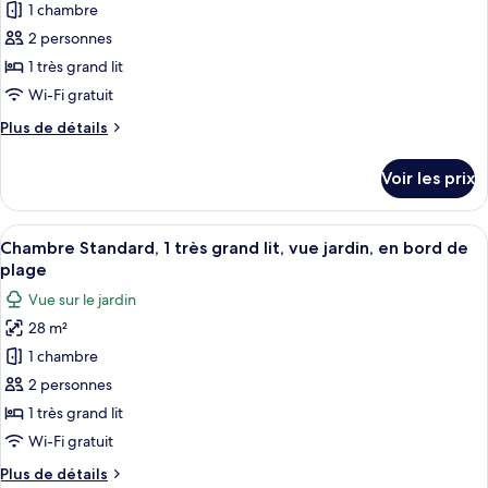
pour
1 chambre
lits
ce
une
2 personnes
place,
type
1 très grand lit
fumeurs
de
Wi-Fi gratuit
chambre :
Plus
Plus de détails
Chambre
de
Premium,
détails
Voir les prix
1
sur
le
très
type
Afficher
Une chambre d’hôtel équipée d’un lit, 
grand
5
de
Chambre Standard, 1 très grand lit, vue jardin, en bord de
toutes
lit,
chambre
plage
Chambre
les
en
Vue sur le jardin
Premium,
photos
bord
1
28 m²
pour
de
très
1 chambre
ce
plage
grand
lit,
type
2 personnes
en
de
1 très grand lit
bord
chambre :
de
Wi-Fi gratuit
Chambre
plage
Plus
Plus de détails
Standard,