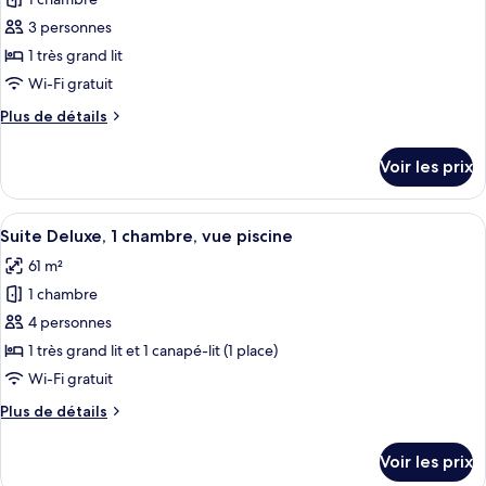
photos
1
pour
3 personnes
chambre,
ce
vue
1 très grand lit
piscine
type
Wi-Fi gratuit
de
Plus
Plus de détails
chambre :
de
Chambre
détails
Voir les prix
sur
Deluxe,
le
1
type
Afficher
Une chambre d’hôtel équipée d’un canap
très
5
de
Suite Deluxe, 1 chambre, vue piscine
toutes
grand
chambre
61 m²
Chambre
les
lit,
Deluxe,
1 chambre
photos
vue
1
pour
4 personnes
piscine
très
ce
grand
1 très grand lit et 1 canapé-lit (1 place)
lit,
type
Wi-Fi gratuit
vue
de
piscine
Plus
Plus de détails
chambre :
de
Suite
détails
Voir les prix
sur
Deluxe,