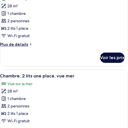
photos
mer
1
28 m²
pour
très
1 chambre
ce
grand
lit,
type
2 personnes
vue
de
2 lits 1 place
mer
chambre :
Wi-Fi gratuit
Chambre
Plus
Plus de détails
Standard,
de
2
détails
Voir les prix
sur
lits
le
une
type
Afficher
Une chambre d’hôtel avec un lit, une t
place,
6
de
Chambre, 2 lits une place, vue mer
toutes
vue
chambre
Vue sur la mer
Chambre
les
jardin,
Standard,
28 m²
photos
en
2
pour
1 chambre
bord
lits
ce
une
de
2 personnes
place,
type
plage
2 lits 1 place
vue
de
Wi-Fi gratuit
jardin,
chambre :
en