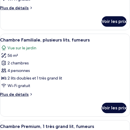
vue
de
piscine
Plus
Plus de détails
chambre :
de
Chambre
détails
Voir les prix
sur
Deluxe,
le
3
type
Afficher
Une chambre d’hôtel avec un grand lit,
lits
14
de
Chambre Familiale, plusieurs lits, fumeurs
toutes
une
chambre
Vue sur le jardin
Chambre
les
place,
Deluxe,
56 m²
photos
vue
3
pour
2 chambres
piscine
lits
ce
une
4 personnes
place,
type
2 lits doubles et 1 très grand lit
vue
de
Wi-Fi gratuit
piscine
chambre :
Plus
Plus de détails
Chambre
de
Familiale,
détails
Voir les prix
plusieurs
sur
le
lits,
type
Afficher
Une chambre d’hôtel équipée d’un lit, d
fumeurs
5
de
Chambre Premium, 1 très grand lit, fumeurs
toutes