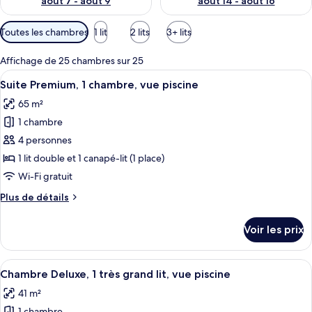
août 7 - août 9
août 14 - août 16
Filtres
Toutes les chambres
1 lit
2 lits
3+ lits
disponibles
pour
Affichage de 25 chambres sur 25
les
Afficher
Une chambre d’hôtel dotée d’un grand li
6
Suite Premium, 1 chambre, vue piscine
chambres
toutes
65 m²
les
1 chambre
photos
pour
4 personnes
ce
1 lit double et 1 canapé-lit (1 place)
type
Wi-Fi gratuit
de
Plus
Plus de détails
chambre :
de
Suite
détails
Voir les prix
sur
Premium,
le
1
type
Afficher
Une chambre d’hôtel équipée d’un lit, 
chambre,
8
de
Chambre Deluxe, 1 très grand lit, vue piscine
toutes
vue
chambre
41 m²
Suite
les
piscine
Premium,
1 chambre