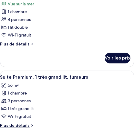
Vue sur la mer
Suite,
les
1
1 chambre
photos
très
pour
4 personnes
grand
ce
lit
1 lit double
(Romantic)
type
Wi-Fi gratuit
de
Plus
Plus de détails
chambre :
de
Suite
détails
Voir les prix
sur
(Doubletree)
le
type
Afficher
Une chambre d’hôtel avec un grand lit, 
16
de
Suite Premium, 1 très grand lit, fumeurs
toutes
chambre
56 m²
Suite
les
(Doubletree)
1 chambre
photos
pour
3 personnes
ce
1 très grand lit
type
Wi-Fi gratuit
de
Plus
Plus de détails
chambre :
de