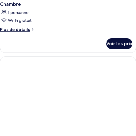
Chambre
1 personne
Wi-Fi gratuit
Plus
Plus de détails
de
détails
Voir les prix
sur
le
type
de
chambre
Chambre