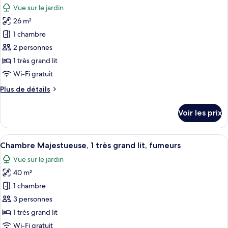
chambre
Vue sur le jardin
Chambre
les
Familiale,
26 m²
photos
plusieurs
pour
1 chambre
lits,
ce
fumeurs
2 personnes
type
1 très grand lit
de
Wi-Fi gratuit
chambre :
Plus
Plus de détails
Chambre
de
Premium,
détails
Voir les prix
1
sur
le
très
type
Afficher
Une chambre d’hôtel avec un grand lit,
grand
9
de
Chambre Majestueuse, 1 très grand lit, fumeurs
toutes
lit,
chambre
Vue sur le jardin
Chambre
les
fumeurs
Premium,
40 m²
photos
1
pour
1 chambre
très
ce
grand
3 personnes
lit,
type
1 très grand lit
fumeurs
de
Wi-Fi gratuit