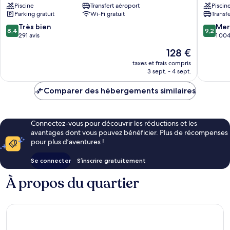
Piscine
Transfert aéroport
Piscin
Resort
Beach
Parking gratuit
Wi-Fi gratuit
Transf
Baie
Hotel
des
&
8.4
9.2
Très bien
Mer
8,4
9,2
Requins
Spa
sur
sur
291 avis
1 004
Baie
10,
10,
Le
128 €
de
Très
Merveill
nouveau
Naama
bien,
1 004 av
taxes et frais compris
prix
3 sept. - 4 sept.
291 avis
est
de
Comparer des hébergements similaires
128 €
Connectez-vous pour découvrir les réductions et les
avantages dont vous pouvez bénéficier. Plus de récompenses
pour plus d’aventures !
Se connecter
S’inscrire gratuitement
À propos du quartier