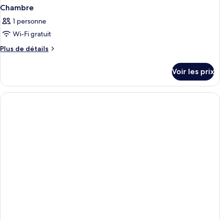
Chambre
1 personne
Wi-Fi gratuit
Plus
Plus de détails
de
détails
Voir les prix
sur
le
type
de
chambre
Chambre