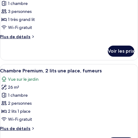
pour
1 chambre
très
ce
grand
3 personnes
lit,
type
1 très grand lit
fumeurs
de
Wi-Fi gratuit
chambre :
Plus
Plus de détails
Suite
de
Premium,
détails
Voir les prix
1
sur
le
très
type
Afficher
Une chambre d’hôtel comprenant un lit,
grand
5
de
Chambre Premium, 2 lits une place, fumeurs
toutes
lit,
chambre
Vue sur le jardin
Suite
les
fumeurs
Premium,
26 m²
photos
1
pour
1 chambre
très
ce
grand
2 personnes
lit,
type
2 lits 1 place
fumeurs
de
Wi-Fi gratuit
chambre :
Plus
Plus de détails
Chambre
de