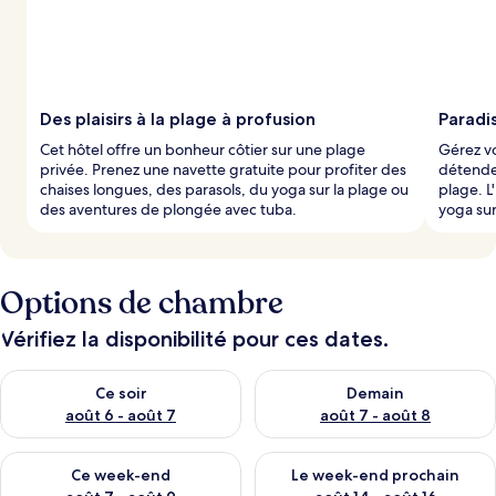
Des plaisirs à la plage à profusion
Paradis
Cet hôtel offre un bonheur côtier sur une plage
Gérez vo
privée. Prenez une navette gratuite pour profiter des
détende
chaises longues, des parasols, du yoga sur la plage ou
plage. L
des aventures de plongée avec tuba.
yoga sur
Options de chambre
Vérifiez la disponibilité pour ces dates.
Vérifier la disponibilité pour ce soir août 6 - août 7
Vérifier la disponibilité pour 
Ce soir
Demain
août 6 - août 7
août 7 - août 8
Vérifier la disponibilité pour ce week-end août 7 - août 9
Vérifier la disponibilité pour 
Ce week-end
Le week-end prochain