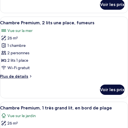
Premium,
détails
Voir les prix
2
sur
le
lits
type
Afficher
Un balcon doté d’une table en verre et
une
6
de
Chambre Premium, 2 lits une place, fumeurs
toutes
place,
chambre
Vue sur la mer
Chambre
les
fumeurs
Premium,
26 m²
photos
2
pour
1 chambre
lits
ce
une
2 personnes
place,
type
2 lits 1 place
fumeurs
de
Wi-Fi gratuit
chambre :
Plus
Plus de détails
Chambre
de
Premium,
détails
Voir les prix
2
sur
le
lits
type
Afficher
Une chambre d’hôtel avec un lit, un bu
une
6
de
Chambre Premium, 1 très grand lit, en bord de plage
toutes
place,
chambre
Vue sur le jardin
Chambre
les
fumeurs
Premium,
26 m²
photos
2