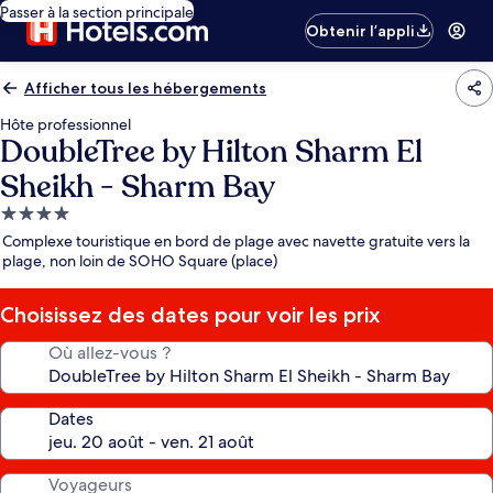
Passer à la section principale
Obtenir l’appli
Afficher tous les hébergements
Hôte professionnel
DoubleTree by Hilton Sharm El
Sheikh - Sharm Bay
Hébergement
4.0 étoiles
Complexe touristique en bord de plage avec navette gratuite vers la
plage, non loin de SOHO Square (place)
Choisissez des dates pour voir les prix
Où allez-vous ?
Dates
Voyageurs