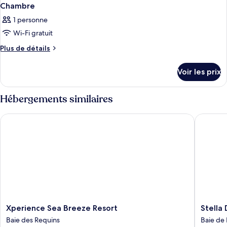
Chambre
1 personne
Wi-Fi gratuit
Plus
Plus de détails
de
détails
Voir les prix
sur
le
type
Hébergements similaires
de
chambre
Xperience Sea Breeze Resort
Stella D
Chambre
Xperience
Stella
Xperience Sea Breeze Resort
Stella
Sea
Di
Baie des Requins
Baie de
Breeze
Mare