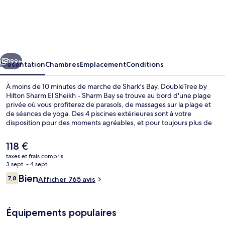
DoubleTree
by
Hilton
Sharm
cédent
Suivant
El
199+
Présentation
Chambres
Emplacement
Conditions
Sheikh
À moins de 10 minutes de marche de Shark's Bay, DoubleTree by
-
Hilton Sharm El Sheikh - Sharm Bay se trouve au bord d'une plage
privée où vous profiterez de parasols, de massages sur la plage et
Sharm
de séances de yoga. Des 4 piscines extérieures sont à votre
Bay
disposition pour des moments agréables, et pour toujours plus de
détente, un centre de remise en forme ouvert 24 h/24 et 2 des
courts de tennis extérieurs sont à votre disposition. Les options de
Le
118 €
restauration comprennent 4 restaurants, tandis que les 3 bars en
prix
taxes et frais compris
bord de piscine vous invitent à siroter des boissons rafraîchissantes.
actuel
3 sept. - 4 sept.
Parmi les autres petits avantages de cet hébergement figurent 7
4 piscines extérieures, parasols de pla
est
Avis
bars/lounges, un club pour enfants (gratuit) et un bar à la plage.
Bien
7,8
Afficher 765 avis
de
7,8 sur 10
voyageurs
118 €.
Équipements populaires