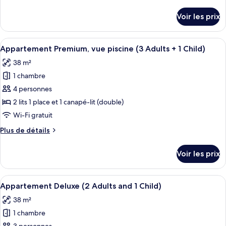
Children)
de
Appartement
détails
Voir les prix
sur
Premium,
le
vue
type
Afficher
Coffres-forts dans les chambres, lits bé
piscine
9
de
Appartement Premium, vue piscine (3 Adults + 1 Child)
toutes
(3
chambre
38 m²
Appartement
les
Adults)
Premium,
1 chambre
photos
vue
pour
4 personnes
piscine
ce
(3
2 lits 1 place et 1 canapé-lit (double)
Adults)
type
Wi-Fi gratuit
de
Plus
Plus de détails
chambre :
de
Appartement
détails
Voir les prix
sur
Premium,
le
vue
type
Afficher
Coffres-forts dans les chambres, lits bé
piscine
9
de
Appartement Deluxe (2 Adults and 1 Child)
toutes
(3
chambre
38 m²
Appartement
les
Adults
Premium,
1 chambre
photos
+
vue