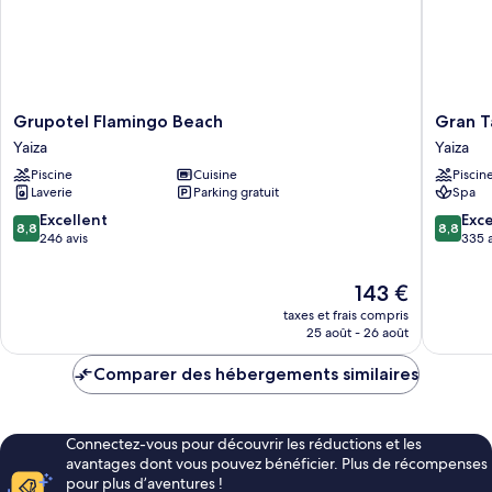
+
2
Children)
Grupotel
Gran
Grupotel Flamingo Beach
Gran T
Flamingo
Tagoro
Yaiza
Yaiza
Beach
Family
Piscine
Cuisine
Piscin
Yaiza
&
Laverie
Parking gratuit
Spa
Fun
Playa
8.8
8.8
Excellent
Exce
8,8
8,8
Blanca
sur
sur
246 avis
335 a
Yaiza
10,
10,
Excellent,
Excellen
Le
143 €
246 avis
335 avis
nouveau
taxes et frais compris
prix
25 août - 26 août
est
de
Comparer des hébergements similaires
143 €
Connectez-vous pour découvrir les réductions et les
avantages dont vous pouvez bénéficier. Plus de récompenses
pour plus d’aventures !