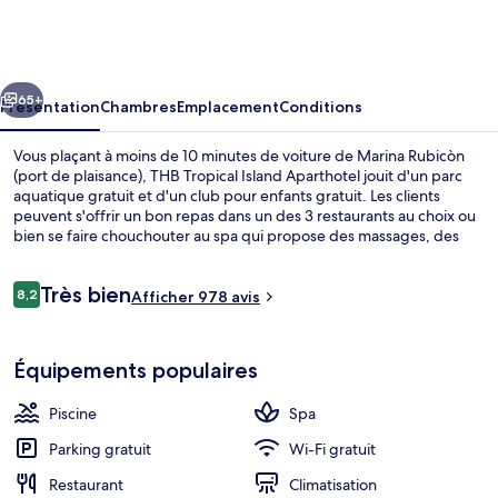
Tropical
Island
Aparthotel
cédent
Suivant
65+
Présentation
Chambres
Emplacement
Conditions
Vous plaçant à moins de 10 minutes de voiture de Marina Rubicòn
(port de plaisance), THB Tropical Island Aparthotel jouit d'un parc
aquatique gratuit et d'un club pour enfants gratuit. Les clients
peuvent s'offrir un bon repas dans un des 3 restaurants au choix ou
bien se faire chouchouter au spa qui propose des massages, des
soins du visage et des soins corporels. Vous profiterez ici de 15
piscines extérieures, de 2 bars en bord de piscine, ainsi que
Avis
Très bien
d'agréables petits plus dans votre chambre, tels qu'un réfrigérateur
8,2
Afficher 978 avis
8,2 sur 10
voyageurs
et un micro-ondes. Le personnel attentionné et la présentation
générale remportent un vif succès auprès des autres voyageurs.
15 piscines extérieures, parasols de pl
Équipements populaires
Piscine
Spa
Parking gratuit
Wi-Fi gratuit
Restaurant
Climatisation