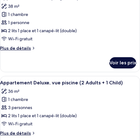
38 m²
1 chambre
1 personne
2 lits 1 place et 1 canapé-lit (double)
Wi-Fi gratuit
Plus
Plus de détails
de
détails
Voir les prix
sur
le
type
Afficher
Coffres-forts dans les chambres, lits bé
10
de
Appartement Deluxe, vue piscine (2 Adults + 1 Child)
toutes
chambre
36 m²
Appartement
les
Deluxe
1 chambre
photos
(Single
pour
3 personnes
Use)
ce
2 lits 1 place et 1 canapé-lit (double)
type
Wi-Fi gratuit
de
Plus
Plus de détails
chambre :
de