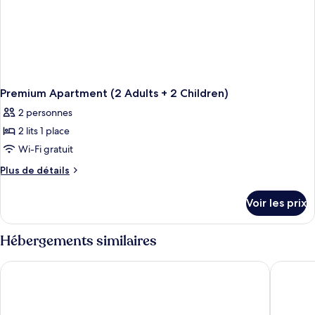
Premium Apartment (2 Adults + 2 Children)
2 personnes
2 lits 1 place
Wi-Fi gratuit
Plus
Plus de détails
de
détails
Voir les prix
sur
le
type
Hébergements similaires
de
chambre
Grupotel Flamingo Beach
Gran Tag
Premium
Apartment
(2
Adults