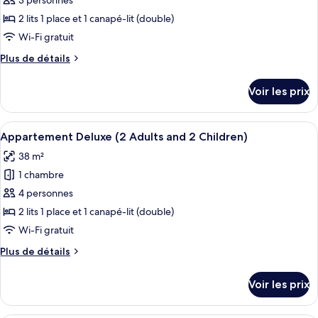
pour
3 personnes
1
piscine
ce
(3
Child)
2 lits 1 place et 1 canapé-lit (double)
Adults
type
Wi-Fi gratuit
+
de
1
Plus
Plus de détails
chambre :
Child)
de
Appartement
détails
Voir les prix
sur
Deluxe
le
(2
type
Afficher
Coffres-forts dans les chambres, lits bé
Adults
9
de
Appartement Deluxe (2 Adults and 2 Children)
toutes
and
chambre
38 m²
Appartement
les
1
Deluxe
1 chambre
photos
Child)
(2
pour
4 personnes
Adults
ce
and
2 lits 1 place et 1 canapé-lit (double)
1
type
Wi-Fi gratuit
Child)
de
Plus
Plus de détails
chambre :
de
Appartement
détails
Voir les prix
sur
Deluxe
le
(2
type