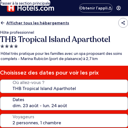
Passer à la section principale
Obtenir l’appli
Afficher tous les hébergements
Hôte professionnel
THB Tropical Island Aparthotel
Hébergement
4.0 étoiles
Hôtel très pratique pour les familles avec un spa proposant des soins
complets - Marina Rubicòn (port de plaisance) à 2,7 km
Choisissez des dates pour voir les prix
Où allez-vous ?
Dates
Voyageurs