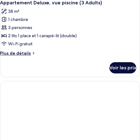
piscine
10
de
Appartement Deluxe, vue piscine (3 Adults)
toutes
(3
chambre
38 m²
Appartement
les
Adults
Deluxe,
1 chambre
photos
+
vue
pour
3 personnes
1
piscine
ce
(3
Child)
2 lits 1 place et 1 canapé-lit (double)
Adults
type
Wi-Fi gratuit
+
de
1
Plus
Plus de détails
chambre :
Child)
de
Appartement
détails
Voir les prix
sur
Deluxe,
le
vue
type
piscine
de
(3
chambre
Appartement
Adults)
Deluxe,
vue
piscine
(3
Adults)