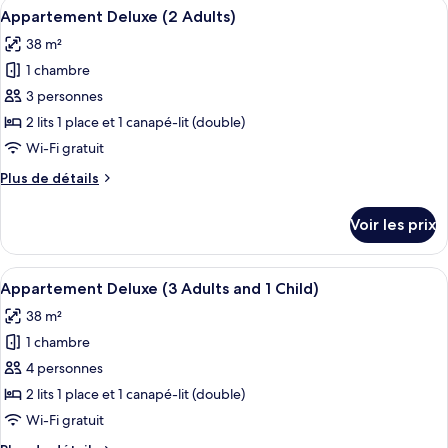
Afficher
Coffres-forts dans les chambres, lits bé
Adults
9
de
Appartement Deluxe (2 Adults)
toutes
and
chambre
38 m²
Appartement
les
2
Deluxe
1 chambre
photos
Children)
(2
pour
3 personnes
Adults
ce
and
2 lits 1 place et 1 canapé-lit (double)
2
type
Wi-Fi gratuit
Children)
de
Plus
Plus de détails
chambre :
de
Appartement
détails
Voir les prix
sur
Deluxe
le
(2
type
Afficher
Coffres-forts dans les chambres, lits bé
Adults)
9
de
Appartement Deluxe (3 Adults and 1 Child)
toutes
chambre
38 m²
Appartement
les
Deluxe
1 chambre
photos
(2
pour
4 personnes
Adults)
ce
2 lits 1 place et 1 canapé-lit (double)
type
Wi-Fi gratuit
de