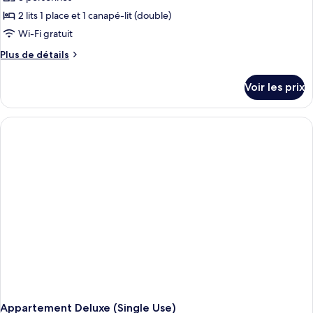
2 lits 1 place et 1 canapé-lit (double)
Wi-Fi gratuit
Plus
Plus de détails
de
détails
Voir les prix
sur
le
type
de
chambre
Appartement
Deluxe
(3
Adults)
Appartement Deluxe (Single Use)