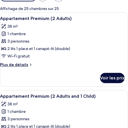
disponibles
pour
Affichage de 25 chambres sur 25
les
Afficher
Coffres-forts dans les chambres, lits bé
6
Appartement Premium (2 Adults)
chambres
toutes
38 m²
les
1 chambre
photos
pour
3 personnes
ce
2 lits 1 place et 1 canapé-lit (double)
type
Wi-Fi gratuit
de
Plus
Plus de détails
chambre :
de
Appartement
détails
Voir les prix
sur
Premium
le
(2
type
Afficher
Coffres-forts dans les chambres, lits bé
Adults)
6
de
Appartement Premium (2 Adults and 1 Child)
toutes
chambre
38 m²
Appartement
les
Premium
1 chambre
photos
(2
pour
3 personnes
Adults)
ce
2 lits 1 place et 1 canapé-lit (double)