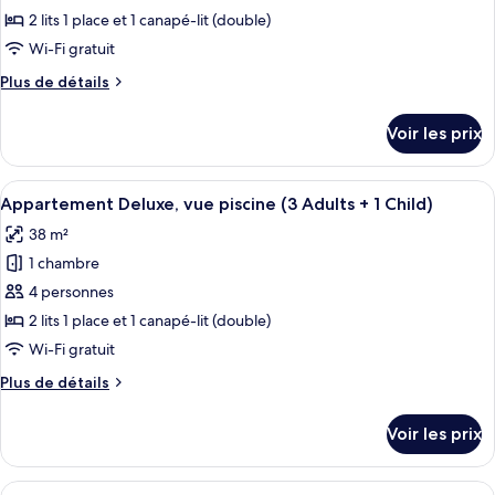
ce
(2
Children)
2 lits 1 place et 1 canapé-lit (double)
Adults
type
Wi-Fi gratuit
+
de
2
Plus
Plus de détails
chambre :
Children)
de
Appartement
détails
Voir les prix
sur
Deluxe,
le
vue
type
Afficher
Coffres-forts dans les chambres, lits bé
piscine
10
de
Appartement Deluxe, vue piscine (3 Adults + 1 Child)
toutes
(2
chambre
38 m²
Appartement
les
Adults)
Deluxe,
1 chambre
photos
vue
pour
4 personnes
piscine
ce
(2
2 lits 1 place et 1 canapé-lit (double)
Adults)
type
Wi-Fi gratuit
de
Plus
Plus de détails
chambre :
de
Appartement
détails
Voir les prix
sur
Deluxe,
le
vue
type
Afficher
Coffres-forts dans les chambres, lits bé