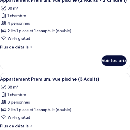
Appartement Premium, vue piscine (2 Adults + 2 Children)
toutes
(2
chambre
38 m²
Appartement
les
Adults
Premium,
1 chambre
photos
+
vue
pour
4 personnes
1
piscine
ce
(2
Child)
2 lits 1 place et 1 canapé-lit (double)
Adults
type
Wi-Fi gratuit
+
de
1
Plus
Plus de détails
chambre :
Child)
de
Appartement
détails
Voir les prix
sur
Premium,
le
vue
type
Afficher
Coffres-forts dans les chambres, lits bé
piscine
9
de
Appartement Premium, vue piscine (3 Adults)
toutes
(2
chambre
38 m²
Appartement
les
Adults
Premium,
1 chambre
photos
+
vue
pour
3 personnes
2
piscine
ce
(2
Children)
2 lits 1 place et 1 canapé-lit (double)
Adults
type
Wi-Fi gratuit
+
de
2
Plus
Plus de détails
chambre :