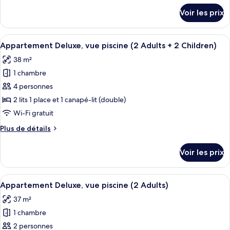
Appartement
détails
Voir les prix
sur
Deluxe,
le
vue
type
Afficher
Coffres-forts dans les chambres, lits bé
piscine
10
de
Appartement Deluxe, vue piscine (2 Adults + 2 Children)
toutes
(2
chambre
38 m²
Appartement
les
Adults
Deluxe,
1 chambre
photos
+
vue
pour
4 personnes
1
piscine
ce
(2
Child)
2 lits 1 place et 1 canapé-lit (double)
Adults
type
Wi-Fi gratuit
+
de
1
Plus
Plus de détails
chambre :
Child)
de
Appartement
détails
Voir les prix
sur
Deluxe,
le
vue
type
Afficher
Coffres-forts dans les chambres, lits bé
piscine
10
de
Appartement Deluxe, vue piscine (2 Adults)
toutes
(2
chambre
37 m²
Appartement
les
Adults
Deluxe,
1 chambre
photos
+
vue
pour
2 personnes
2
piscine