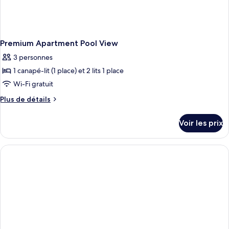
Premium Apartment Pool View
3 personnes
1 canapé-lit (1 place) et 2 lits 1 place
Wi-Fi gratuit
Plus
Plus de détails
de
détails
Voir les prix
sur
le
type
de
chambre
Premium
Apartment
Pool
View