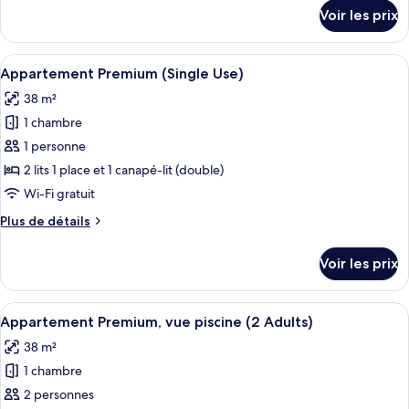
Appartement
détails
Voir les prix
sur
Premium
le
(3
type
Afficher
Coffres-forts dans les chambres, lits bé
Adults)
6
de
Appartement Premium (Single Use)
toutes
chambre
38 m²
Appartement
les
Premium
1 chambre
photos
(3
pour
1 personne
Adults)
ce
2 lits 1 place et 1 canapé-lit (double)
type
Wi-Fi gratuit
de
Plus
Plus de détails
chambre :
de
Appartement
détails
Voir les prix
sur
Premium
le
(Single
type
Afficher
Coffres-forts dans les chambres, lits bé
Use)
9
de
Appartement Premium, vue piscine (2 Adults)
toutes
chambre
38 m²
Appartement
les
Premium
1 chambre
photos
(Single
pour
2 personnes
Use)