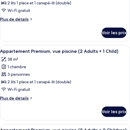
ce
2 lits 1 place et 1 canapé-lit (double)
type
Wi-Fi gratuit
de
Plus
Plus de détails
chambre :
de
Appartement
détails
Voir les prix
sur
Premium,
le
vue
type
Afficher
Coffres-forts dans les chambres, lits bé
piscine
9
de
Appartement Premium, vue piscine (2 Adults + 1 Child)
toutes
(2
chambre
38 m²
Appartement
les
Adults)
Premium,
1 chambre
photos
vue
pour
3 personnes
piscine
ce
(2
2 lits 1 place et 1 canapé-lit (double)
Adults)
type
Wi-Fi gratuit
de
Plus
Plus de détails
chambre :
de
Appartement
détails
Voir les prix
sur
Premium,
le
vue
type
Afficher
Coffres-forts dans les chambres, lits bé
piscine
9
de