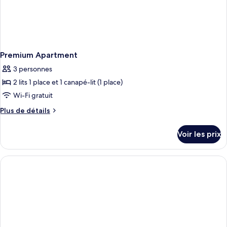
Premium Apartment
3 personnes
2 lits 1 place et 1 canapé-lit (1 place)
Wi-Fi gratuit
Plus
Plus de détails
de
détails
Voir les prix
sur
le
type
de
chambre
Premium
Apartment