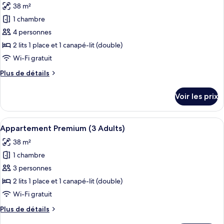
and
38 m²
Appartement
les
2
Premium
1 chambre
photos
Children)
(2
pour
4 personnes
Adults
ce
and
2 lits 1 place et 1 canapé-lit (double)
2
type
Wi-Fi gratuit
Children)
de
Plus
Plus de détails
chambre :
de
Appartement
détails
Voir les prix
sur
Premium
le
(3
type
Afficher
Coffres-forts dans les chambres, lits bé
Adults
6
de
Appartement Premium (3 Adults)
toutes
and
chambre
38 m²
Appartement
les
1
Premium
1 chambre
photos
Child)
(3
pour
3 personnes
Adults
ce
and
2 lits 1 place et 1 canapé-lit (double)
1
type
Wi-Fi gratuit
Child)
de
Plus
Plus de détails
chambre :
de