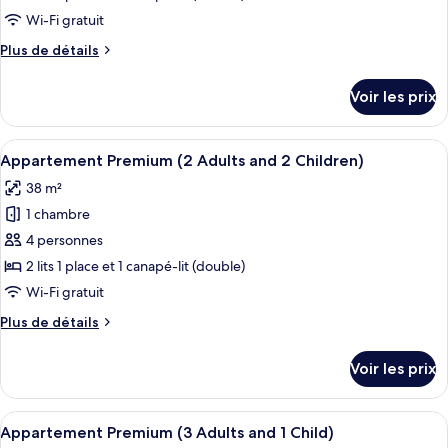
type
Wi-Fi gratuit
de
Plus
Plus de détails
chambre :
de
Appartement
détails
Voir les prix
sur
Premium
le
(2
type
Afficher
Coffres-forts dans les chambres, lits bé
Adults
6
de
Appartement Premium (2 Adults and 2 Children)
toutes
and
chambre
38 m²
Appartement
les
1
Premium
1 chambre
photos
Child)
(2
pour
4 personnes
Adults
ce
and
2 lits 1 place et 1 canapé-lit (double)
1
type
Wi-Fi gratuit
Child)
de
Plus
Plus de détails
chambre :
de
Appartement
détails
Voir les prix
sur
Premium
le
(2
type
Afficher
Coffres-forts dans les chambres, lits bé
Adults
6
de
Appartement Premium (3 Adults and 1 Child)
toutes
chambre