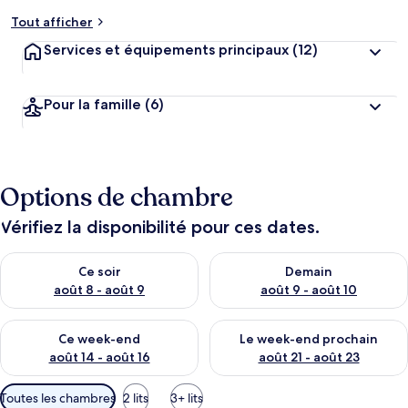
Tout afficher
Services et équipements principaux
(12)
Pour la famille
(6)
Options de chambre
Vérifiez la disponibilité pour ces dates.
Vérifier la disponibilité pour ce soir août 8 - août 9
Vérifier la disponibilité pour 
Ce soir
Demain
août 8 - août 9
août 9 - août 10
Vérifier la disponibilité pour ce week-end août 14 - août 16
Vérifier la disponibilité pour
Ce week-end
Le week-end prochain
août 14 - août 16
août 21 - août 23
Filtres
Toutes les chambres
2 lits
3+ lits